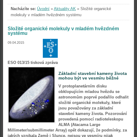
Nacházíte se:
Úvodní
»
Aktuality AK
»
Složité organické
molekuly v mladém hvězdném systému
Složité organické molekuly v mladém hvězdném
systému
09.04.2015
ESO 013/15 tisková zpráva
Základní stavební kameny života
mohou být ve vesmíru běžné
V protoplanetárním disku
obklopujícím mladou hvězdu se
astronomům poprvé podařilo odhalit
složité organické molekuly, které
jsou považovány za základní
stavební kameny života. Pozorování
provedená pomocí radioteleskopu
ALMA (Atacama Large
Millimeter/submillimeter Array) opět dokazují, že podmínky, za
jakých vznikala Země i Slunce, nejsou ve vesmíru nijak