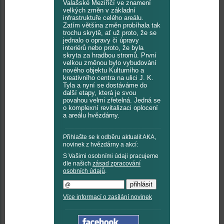
Valašské Meziříčí ve znamení
velkých změn v základní
infrastruktuře celého areálu.
Zatím většina změn probíhala tak
trochu skrytě, ať už proto, že se
jednalo o opravy či úpravy
interiérů nebo proto, že byla
skryta za hradbou stromů. První
velkou změnou bylo vybudování
nového objektu Kulturního a
kreativního centra na ulici J. K.
Tyla a nyní se dostáváme do
další etapy, která je svou
povahou velmi zřetelná. Jedná se
o komplexní revitalizaci oplocení
a areálu hvězdárny.
Přihlašte se k odběru aktualit AKA,
novinek z hvězdárny a akcí:
S Vašimi osobními údaji pracujeme
dle našich
zásad zpracování
osobních údajů
.
Více informací o zasílání novinek