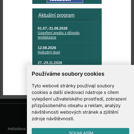
Aktuální program
01.07.-31.08.2026
Uzavření areálu z důvodu
revitalizace
12.08.2026
Hvězdný duel
27.-29.11.2026
KOSMONAUTIKA, RAKETOVÁ
TECHNIKA A KOSMICKÉ
Používáme soubory cookies
TECHNOLOGIE
Tyto webové stránky používají soubory
cookies a další sledovací nástroje s cílem
vylepšení uživatelského prostředí, zobrazení
přizpůsobeného obsahu a reklam, analýzy
návštěvnosti webových stránek a zjištění
zdroje návštěvnosti.
Hvězdárna Valašské Meziříčí, příspěvková organizace, Vsetínská 78, 757
SOUHLASÍM