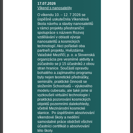
17.07.2026
Víkend s nanosatelity
O víkendu 10. – 12. 7 2026 se
úspěšně uskutečnila Víkendová
škola návrhu a stavby nanosatelitů
v rámci projektu přeshraniční
spolupráce s názvem Rozvoj
vzdělávání v oblasti vývoje
nanosatelitů a kosmických
technologií. Akci pořádali oba
partneři projektu, Hvězdárna
Valašské Meziříčí, p. o. a Slovenská
organizácia pre vesmírné aktivity a
zúčastnilo se ji 15 účastníků z obou
stran hranice. Součástí opravdu
bohatého a zajímavého programu
byly nejen teoretické přednášky,
semináře, praktické činnosti se
složením Schoolsatů – výukového
modelu cubesatu, ale také jsme si
vyzkoušeli virtuální technologie i
praktická pozorování kosmických
objektů pozemními dalekohledy,
včetně Mezinárodní kosmické
stanice. Po úspěšném absolvování
víkendové školy a nedělní
samostatné práce obdrželi všichni
účastníci certifikát o absolvování
této školy.