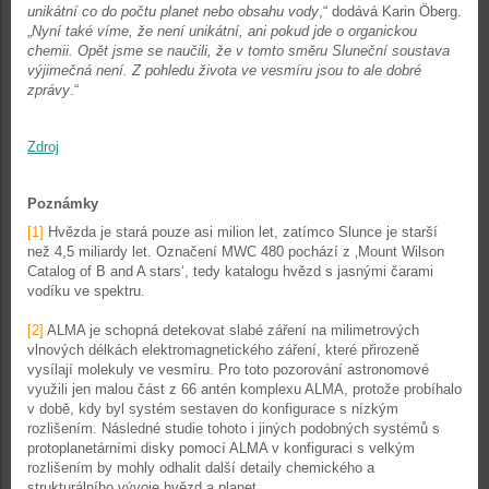
unikátní co do počtu planet nebo obsahu vody
,“ dodává Karin Öberg.
„
Nyní také víme, že není unikátní, ani pokud jde o organickou
chemii. Opět jsme se naučili, že v tomto směru Sluneční soustava
výjimečná není. Z pohledu života ve vesmíru jsou to ale dobré
zprávy
.“
Zdroj
Poznámky
[1]
Hvězda je stará pouze asi milion let, zatímco Slunce je starší
než 4,5 miliardy let. Označení MWC 480 pochází z ‚Mount Wilson
Catalog of B and A stars‘, tedy katalogu hvězd s jasnými čarami
vodíku ve spektru.
[2]
ALMA je schopná detekovat slabé záření na milimetrových
vlnových délkách elektromagnetického záření, které přirozeně
vysílají molekuly ve vesmíru. Pro toto pozorování astronomové
využili jen malou část z 66 antén komplexu ALMA, protože probíhalo
v době, kdy byl systém sestaven do konfigurace s nízkým
rozlišením. Následné studie tohoto i jiných podobných systémů s
protoplanetárními disky pomocí ALMA v konfiguraci s velkým
rozlišením by mohly odhalit další detaily chemického a
strukturálního vývoje hvězd a planet.