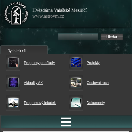
Hvězdárna Valašské Meziříčí
www.astrovm.cz
Programy pro školy
Projekty
Aktuality AK
Cestovní ruch
Programový letáček
Dokumenty