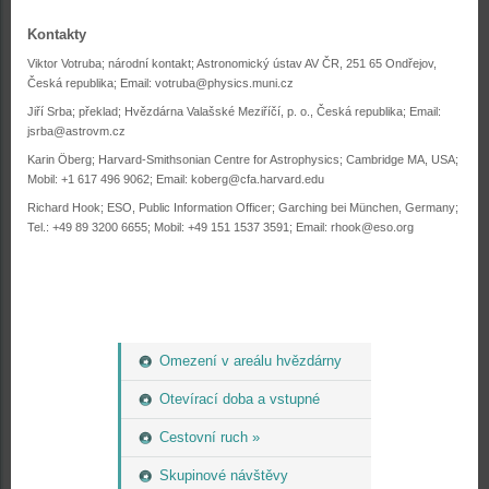
Kontakty
Viktor Votruba; národní kontakt; Astronomický ústav AV ČR, 251 65 Ondřejov,
Česká republika; Email: votruba@physics.muni.cz
Jiří Srba; překlad; Hvězdárna Valašské Meziříčí, p. o., Česká republika; Email:
jsrba@astrovm.cz
Karin Öberg; Harvard-Smithsonian Centre for Astrophysics; Cambridge MA, USA;
Mobil: +1 617 496 9062; Email: koberg@cfa.harvard.edu
Richard Hook; ESO, Public Information Officer; Garching bei München, Germany;
Tel.: +49 89 3200 6655; Mobil: +49 151 1537 3591; Email: rhook@eso.org
Omezení v areálu hvězdárny
Otevírací doba a vstupné
Cestovní ruch »
Skupinové návštěvy