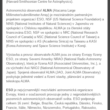
(Harvard-Smithsonian Centre for Astrophysics).
Astronomická observatoř
ALMA
(Atacama Large
Millimeter/submillimeter Array) je mezinárodním partnerským
projektem organizací ESO, NSF (US National Science Foundation) a
NINS (National Institutes of Natural Sciences) v Japonsku ve
spolupráci s Chilskou republikou. ALMA je za členské státy
financována ESO, NSF ve spolupráci s NRC (National Research
Council of Canada) a NSC (National Science Council of Taiwan) a
NINS ve spolupráci s AS (Academia Sinica) na Taiwanu a KASI
(Korea Astronomy and Space Science Institute) v Koreji.
Výstavba a provoz observatoře ALMA jsou ze strany Evropy řízeny
ESO, ze strany Severní Ameriky NRAO (National Radio Astronomy
Observatory), která je řízena AUI (Associated Universities, Inc.), a
za východní Asii NAOJ (National Astronomical Observatory of
Japan). Spojená observatoř ALMA (JAO, Joint ALMA Observatory)
poskytuje jednotné vedení a řízení stavby, plánování a provoz
teleskopu ALMA.
ESO
je nejvýznamnější mezivládní astronomická organizace
Evropy, která v současnosti provozuje jedny z nejproduktivnějších
pozemních astronomických observatoří světa. ESO podporuje
celkem 16 zemí: Belgie, Brazílie, Česká republika, Dánsko, Finsko,
Francie, Itálie, Německo, Nizozemsko, Portugalsko, Rakousko,