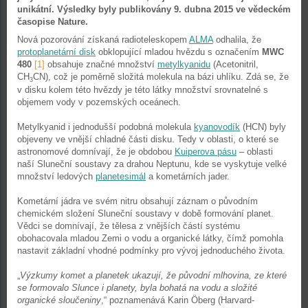
unikátní. Výsledky byly publikovány 9. dubna 2015 ve vědeckém
časopise Nature.
Nová pozorování získaná radioteleskopem
ALMA
odhalila, že
protoplanetární disk
obklopující mladou hvězdu s označením
MWC
480
[1]
obsahuje značné množství
metylkyanidu
(Acetonitril,
CH
CN), což je poměrně složitá molekula na bázi uhlíku. Zdá se, že
3
v disku kolem této hvězdy je této látky množství srovnatelné s
objemem vody v pozemských oceánech.
Metylkyanid i jednodušší podobná molekula
kyanovodík
(HCN) byly
objeveny ve vnější chladné části disku. Tedy v oblasti, o které se
astronomové domnívají, že je obdobou
Kuiperova pásu
– oblasti
naší Sluneční soustavy za drahou Neptunu, kde se vyskytuje velké
množství ledových
planetesimál
a kometárních jader.
Kometární jádra ve svém nitru obsahují záznam o původním
chemickém složení Sluneční soustavy v době formování planet.
Vědci se domnívají, že tělesa z vnějších částí systému
obohacovala mladou Zemi o vodu a organické látky, čímž pomohla
nastavit základní vhodné podmínky pro vývoj jednoduchého života.
„
Výzkumy komet a planetek ukazují, že původní mlhovina, ze které
se formovalo Slunce i planety, byla bohatá na vodu a složité
organické sloučeniny
,“ poznamenává Karin Öberg (Harvard-