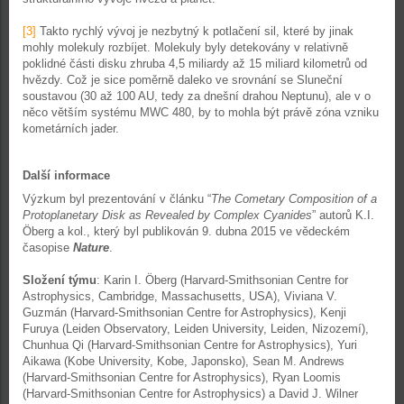
[3]
Takto rychlý vývoj je nezbytný k potlačení sil, které by jinak
mohly molekuly rozbíjet. Molekuly byly detekovány v relativně
poklidné části disku zhruba 4,5 miliardy až 15 miliard kilometrů od
hvězdy. Což je sice poměrně daleko ve srovnání se Sluneční
soustavou (30 až 100 AU, tedy za dnešní drahou Neptunu), ale v o
něco větším systému MWC 480, by to mohla být právě zóna vzniku
kometárních jader.
Další informace
Výzkum byl prezentování v článku “
The Cometary Composition of a
Protoplanetary Disk as Revealed by Complex Cyanides
” autorů K.I.
Öberg a kol., který byl publikován 9. dubna 2015 ve vědeckém
časopise
Nature
.
Složení týmu
: Karin I. Öberg (Harvard-Smithsonian Centre for
Astrophysics, Cambridge, Massachusetts, USA), Viviana V.
Guzmán (Harvard-Smithsonian Centre for Astrophysics), Kenji
Furuya (Leiden Observatory, Leiden University, Leiden, Nizozemí),
Chunhua Qi (Harvard-Smithsonian Centre for Astrophysics), Yuri
Aikawa (Kobe University, Kobe, Japonsko), Sean M. Andrews
(Harvard-Smithsonian Centre for Astrophysics), Ryan Loomis
(Harvard-Smithsonian Centre for Astrophysics) a David J. Wilner