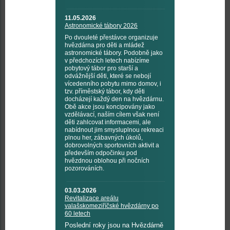
11.05.2026
Astronomické tábory 2026
Po dvouleté přestávce organizuje
hvězdárna pro děti a mládež
astronomické tábory. Podobně jako
v předchozích letech nabízíme
pobytový tábor pro starší a
odvážnější děti, které se nebojí
vícedenního pobytu mimo domov, i
tzv. příměstský tábor, kdy děti
docházejí každý den na hvězdárnu.
Obě akce jsou koncipovány jako
vzdělávací, naším cílem však není
děti zahlcovat informacemi, ale
nabídnout jim smysluplnou rekreaci
plnou her, zábavných úkolů,
dobrovolných sportovních aktivit a
především odpočinku pod
hvězdnou oblohou při nočních
pozorováních.
03.03.2026
Revitalizace areálu
valašskomeziříčské hvězdárny po
60 letech
Poslední roky jsou na Hvězdárně