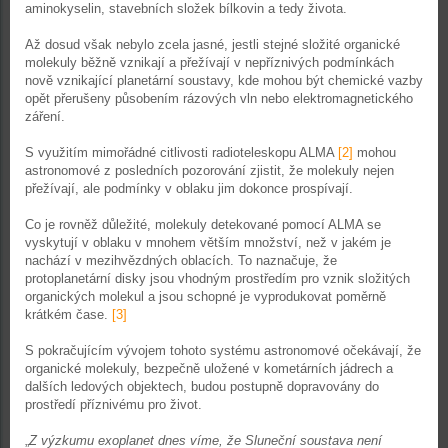
aminokyselin, stavebních složek bílkovin a tedy života.
Až dosud však nebylo zcela jasné, jestli stejné složité organické
molekuly běžně vznikají a přežívají v nepříznivých podmínkách
nově vznikající planetární soustavy, kde mohou být chemické vazby
opět přerušeny působením rázových vln nebo elektromagnetického
záření.
S využitím mimořádné citlivosti radioteleskopu ALMA
[2]
mohou
astronomové z posledních pozorování zjistit, že molekuly nejen
přežívají, ale podmínky v oblaku jim dokonce prospívají.
Co je rovněž důležité, molekuly detekované pomocí ALMA se
vyskytují v oblaku v mnohem větším množství, než v jakém je
nachází v mezihvězdných oblacích. To naznačuje, že
protoplanetární disky jsou vhodným prostředím pro vznik složitých
organických molekul a jsou schopné je vyprodukovat poměrně
krátkém čase.
[3]
S pokračujícím vývojem tohoto systému astronomové očekávají, že
organické molekuly, bezpečně uložené v kometárních jádrech a
dalších ledových objektech, budou postupně dopravovány do
prostředí příznivému pro život.
„
Z výzkumu exoplanet dnes víme, že Sluneční soustava není