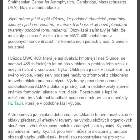
Smithsonian Center for Astrophysics, Cambridge, Massachusetts,
USA), hlavní autorka článku.
„
Nyní máme ještě lepší důkazy, že podobné chemické podmínky
existují i jinde ve vesmíru, v místech kde vznikají nové planetární
systémy podobné tomu našemu
.“ Obzvláště zajímavý je fakt, že
molekuly nalezené v disku kolem MWC 480 nacházíme v
podobných koncentracích i v kometárních jádrech v naší Sluneční
soustavě.
Hvězda MWC 480, která je asi dvakrát hmotnější než Slunce, se
nachází 455 světelných let od nás v oblasti s probíhajícím vzniku
nových hvězd v souhvězdí Býka. Obklopuje ji disk v počáteční fázi
svého vývoje, který se v podstatě nedávno zformoval z chladného
tmavého oblaku prachu a plynu. Výzkumy provedené pomocí
radioteleskopu ALMA a dalšími přístroji zatím nedetekovaly zjevné
známky formování planet v nitru disku. Pozorování s lepším
rozlišením by však mohla odhalit podobné struktury jako u hvězdy
HL Tauri
, která je v podobné fází vývoje.
Astronomové již nějakou dobu vědí, že chladné tmavé mezihvězdné
oblaky představují efektivní továrny na výrobu složitých organických
sloučenin – včetně skupiny molekul známých jako kyanidy. Kyanidy,
a především metyl kyanid, jsou velmi důležité sloučeniny, protože
obsahují vazby uhlík-dusík, které jsou nepostradatelné pro vznik