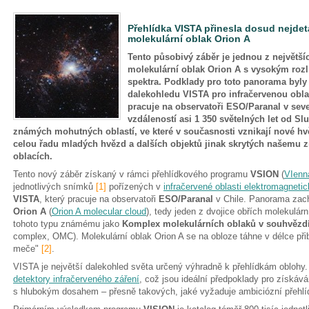
Přehlídka VISTA přinesla dosud nejdet
molekulární oblak Orion A
Tento působivý záběr je jednou z největš
molekulární oblak Orion A s vysokým rozli
spektra. Podklady pro toto panorama byl
dalekohledu VISTA pro infračervenou oblas
pracuje na observatoři ESO/Paranal v seve
vzdáleností asi 1 350 světelných let od Sl
známých mohutných oblastí, ve které v současnosti vznikají nové hv
celou řadu mladých hvězd a dalších objektů jinak skrytých našemu 
oblacích.
Tento nový záběr získaný v rámci přehlídkového programu
VSION
(
VIenn
jednotlivých snímků
[1]
pořízených v
infračervené oblasti elektromagneti
VISTA
, který pracuje na observatoři
ESO/Paranal
v Chile. Panorama zach
Orion A
(
Orion A molecular cloud
), tedy jeden z dvojice obřích molekulár
tohoto typu známému jako
Komplex molekulárních oblaků v souhvězd
complex, OMC). Molekulární oblak Orion A se na obloze táhne v délce při
meče"
[2]
.
VISTA je největší dalekohled světa určený výhradně k přehlídkám oblohy.
detektory infračerveného záření
, což jsou ideální předpoklady pro získáv
s hlubokým dosahem – přesně takových, jaké vyžaduje ambiciózní přehlí