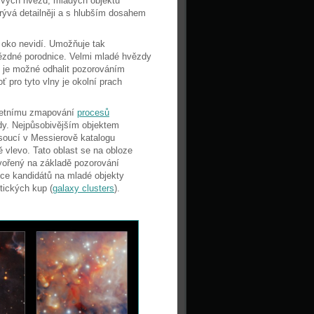
livých hvězd, mladých objektů
rývá detailněji a s hlubším dosahem
 oko nevidí. Umožňuje tak
vězdné porodnice. Velmi mladé hvězdy
u je možné odhalit pozorováním
 pro tyto vlny je okolní prach
pletnímu zmapování
procesů
zdy. Nejpůsobivějším objektem
soucí v Messierově katalogu
 vlevo. Tato oblast se na obloze
tvořený na základě pozorování
ce kandidátů na mladé objekty
tických kup (
galaxy clusters
).