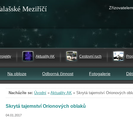
alašské Meziříčí
Zřizovatelem
rojekty
Aktuality AK
Cestovní ruch
Pro
Na obloze
Odborná činnost
Fotogalerie
Dě
Nacházíte se:
Úvodní
»
Aktuality AK
»
Skrytá tajemství Orionových obl
Skrytá tajemství Orionových oblaků
04.01.2017