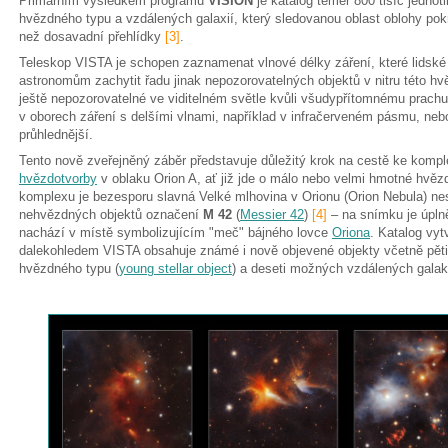
Primárním výsledkem programu
VISION
je katalog téměř 800 tisíc jednot
hvězdného typu a vzdálených galaxií, který sledovanou oblast oblohy pok
než dosavadní přehlídky
[3]
.
Teleskop VISTA je schopen zaznamenat vlnové délky záření, které lidské
astronomům zachytit řadu jinak nepozorovatelných objektů v nitru této h
ještě nepozorovatelné ve viditelném světle kvůli všudypřítomnému prach
v oborech záření s delšími vlnami, například v infračerveném pásmu, neboť
průhlednější.
Tento nově zveřejněný záběr představuje důležitý krok na cestě ke kom
hvězdotvorby
v oblaku Orion A, ať již jde o málo nebo velmi hmotné hvě
komplexu je bezesporu slavná Velké mlhovina v Orionu (Orion Nebula) ne
nehvězdných objektů označení
M 42
(
Messier 42
)
[4]
– na snímku je úplně
nachází v místě symbolizujícím "meč" bájného lovce
Oriona
. Katalog vy
dalekohledem VISTA obsahuje známé i nově objevené objekty včetně pěti
hvězdného typu (
young stellar object
) a deseti možných vzdálených galak