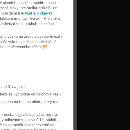
ulárních oblaků a spatřit mnoho
né disky, pre-stellar diskcs), ze
 hvězdami (
Herbig-Haro objects
),
daleko mimo naší Galaxii. Přehlídka
h hvězd v nitru tohoto blízkého
šího výzkumu zrodu a vývoje hvězd i
řináší výkon dalekohledu VISTA při
ého infračerveného záření
[5]
.
a 0,3“ na pixel.
chází se východně od Orionova pásu.
obrazeno na tomto záběru, který má
 osoba objevitele je však nejistá.
v mlhovině v polovině 18. století a
řilehlou menší oblast severně od