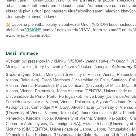
hlavní části mlhoviny použil číslo 43. William Herschel později spekulova
„chaotickou změtí hmoty pro budoucí slunce“. Astronomové od té doby obje
skutečně plyn svítící pod náporem ultrafialového záření mladých žhavých
zformovaly relativně nedávno.
[5]
Úspěšná přehlídka oblohy v souhvězdí Orion (VISION) bude následován
přehlídkou
VISIONS
pomocí dalekohledu VISTA, která se zaměří na další
a začne již v dubnu 2017.
Další informace
Výzkum byl prezentován v článku “
VISION - Vienna survey in Orion I. V
Meingast a kol., který byl uveřejněn ve vědeckém časopise
Astronomy &
Složení týmu
: Stefan Meingast (University of Vienna, Vienna, Rakousko)
Vienna, Rakousko), Diego Mardones (Universidad de Chile, Santiago, Chile)
Vienna, Vienna, Rakousko), Marco Lombardi (University of Milan, Milan, It
Vienna, Vienna, Rakousko), Joana Ascenso (CENTRA, Universidade de Li
Universidade do Porto, Porto, Portugalsko), Herve Bouy (Centro de Astrob
Forbrich (University of Vienna, Vienna, Rakousko), Alyssa Goodman (Har
Astrophysics, Cambridge MA, USA), Alvaro Hacar (University of Vienna, 
(University of Vienna, Vienna, Rakousko), Jouni Kainulainen (Max-Planck-I
Německo), Karolina Kubiak (University of Vienna, Vienna, Rakousko), Ch
Center for Astrophysics, Cambridge, USA), Elizabeth Lada (University of F
Moitinho (SIM/CENTRA, Universidade de Lisboa, Lisbon, Portugalsko), M
Německo), Lara Rodrigues (Universidad de Chile, Santiago, Chile) a Ca