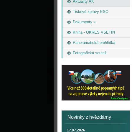
Aktuality AK
Tiskové zprávy ESO
Dokumenty »
Kniha - OKRES VSETÍN
Panoramatická prohlídka
Fotografická soutež
Novinky z hvězdárny
17.07.2026