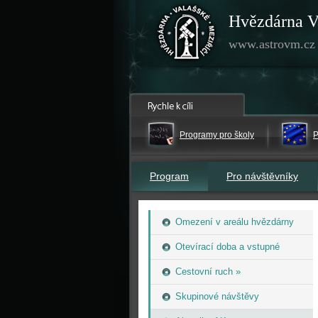
Hvězdárna V
www.astrovm.cz
Programy pro školy
P
Program
Pro návštěvníky
Omezení v areálu hvězdárny
Otevírací doba a vstupné
Cestovní ruch »
Skupinové návštěvy