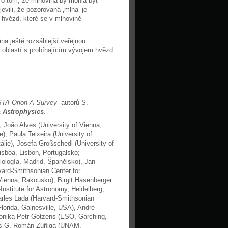
l o tom, že mlhovina by mohla být
vili, že pozorovaná ‚mlha‘ je
 hvězd, které se v mlhovině
a ještě rozsáhlejší veřejnou
 oblastí s probíhajícím vývojem hvězd
ISTA Orion A Survey
” autorů S.
 Astrophysics
.
, João Alves (University of Vienna,
, Paula Teixeira (University of
álie), Josefa Großschedl (University of
sboa, Lisbon, Portugalsko;
iología, Madrid, Španělsko), Jan
vard-Smithsonian Center for
Vienna, Rakousko), Birgit Hasenberger
nstitute for Astronomy, Heidelberg,
arles Lada (Harvard-Smithsonian
lorida, Gainesville, USA), André
onika Petr-Gotzens (ESO, Garching,
rlos G. Román-Zúñiga (UNAM,