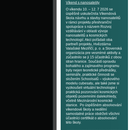
Víkend s nanosatelity
O víkendu 10. – 12. 7 2026 se
úspěšně uskutečnila Víkendová
škola návrhu a stavby nanosatelitů
v rámci projektu přeshraniční
spolupráce s názvem Rozvoj
vzdělávání v oblasti vývoje
nanosatelitů a kosmických
technologií. Akci pořádali oba
partneři projektu, Hvězdárna
Valašské Meziříčí, p. o. a Slovenská
organizácia pre vesmírné aktivity a
zúčastnilo se ji 15 účastníků z obou
stran hranice. Součástí opravdu
bohatého a zajímavého programu
byly nejen teoretické přednášky,
semináře, praktické činnosti se
složením Schoolsatů – výukového
modelu cubesatu, ale také jsme si
vyzkoušeli virtuální technologie i
praktická pozorování kosmických
objektů pozemními dalekohledy,
včetně Mezinárodní kosmické
stanice. Po úspěšném absolvování
víkendové školy a nedělní
samostatné práce obdrželi všichni
účastníci certifikát o absolvování
této školy.