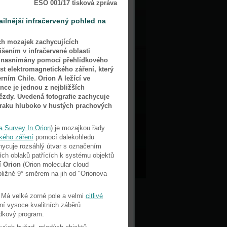
ESO 001/17 tisková zpráva
ailnější infračervený pohled na
ích mozajek zachycujících
šením v infračervené oblasti
y nasnímány pomocí přehlídkového
t elektromagnetického záření, který
rním Chile. Orion A ležící ve
unce je jednou z nejbližších
ězdy. Uvedená fotografie zachycuje
zraku hluboko v hustých prachových
a Survey In Orion
) je mozajkou řady
ckého záření
pomocí dalekohledu
ycuje rozsáhlý útvar s označením
ních oblaků patřících k systému objektů
í Orion
(Orion molecular cloud
bližně 9° směrem na jih od "Orionova
 Má velké zorné pole a velmi
citlivé
ání vysoce kvalitních záběrů
dkový program.