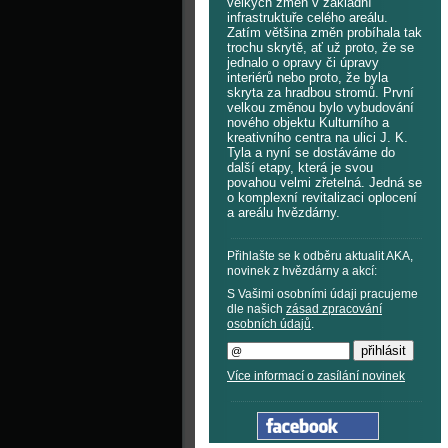
velkých změn v základní
infrastruktuře celého areálu.
Zatím většina změn probíhala tak
trochu skrytě, ať už proto, že se
jednalo o opravy či úpravy
interiérů nebo proto, že byla
skryta za hradbou stromů. První
velkou změnou bylo vybudování
nového objektu Kulturního a
kreativního centra na ulici J. K.
Tyla a nyní se dostáváme do
další etapy, která je svou
povahou velmi zřetelná. Jedná se
o komplexní revitalizaci oplocení
a areálu hvězdárny.
Přihlašte se k odběru aktualit AKA,
novinek z hvězdárny a akcí:
S Vašimi osobními údaji pracujeme
dle našich
zásad zpracování
osobních údajů
.
Více informací o zasílání novinek