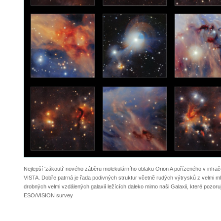
Nejlepší 'zákoutí' nového záběru molekulárního oblaku Orion A pořízeného v infr
VISTA. Dobře patrná je řada podivných struktur včetně rudých výtrysků z velmi 
drobných velmi vzdálených galaxií ležících daleko mimo naši Galaxii, které pozoru
ESO/VISION survey