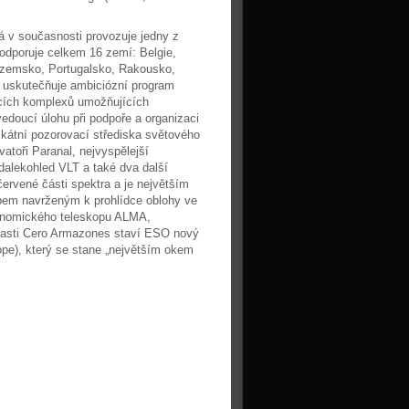
á v současnosti provozuje jedny z
odporuje celkem 16 zemí: Belgie,
zozemsko, Portugalsko, Rakousko,
O uskutečňuje ambiciózní program
cích komplexů umožňujících
oucí úlohu při podpoře a organizaci
kátní pozorovací střediska světového
atoři Paranal, nejvyspělejší
 dalekohled VLT a také dva další
ervené části spektra a je největším
pem navrženým k prohlídce oblohy ve
ronomického teleskopu ALMA,
blasti Cero Armazones staví ESO nový
ope), který se stane „největším okem