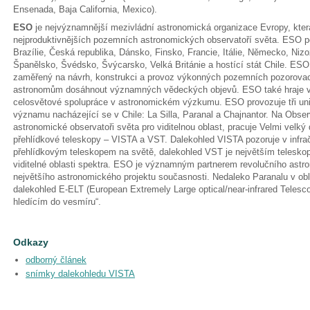
Ensenada, Baja California, Mexico).
ESO
je nejvýznamnější mezivládní astronomická organizace Evropy, kter
nejproduktivnějších pozemních astronomických observatoří světa. ESO p
Brazílie, Česká republika, Dánsko, Finsko, Francie, Itálie, Německo, Ni
Španělsko, Švédsko, Švýcarsko, Velká Británie a hostící stát Chile. ES
zaměřený na návrh, konstrukci a provoz výkonných pozemních pozorova
astronomům dosáhnout významných vědeckých objevů. ESO také hraje ved
celosvětové spolupráce v astronomickém výzkumu. ESO provozuje tři uni
významu nacházející se v Chile: La Silla, Paranal a Chajnantor. Na Observ
astronomické observatoři světa pro viditelnou oblast, pracuje Velmi velký
přehlídkové teleskopy – VISTA a VST. Dalekohled VISTA pozoruje v infrač
přehlídkovým teleskopem na světě, dalekohled VST je největším telesko
viditelné oblasti spektra. ESO je významným partnerem revolučního ast
největšího astronomického projektu současnosti. Nedaleko Paranalu v o
dalekohled E-ELT (European Extremely Large optical/near-infrared Telesc
hledícím do vesmíru“.
Odkazy
odborný článek
snímky dalekohledu VISTA