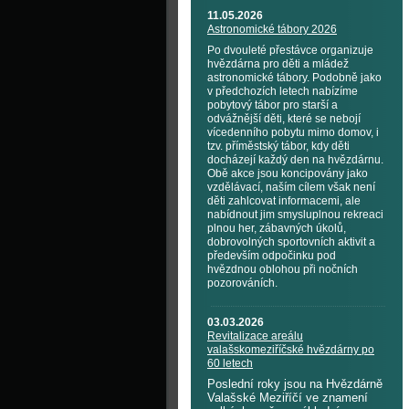
11.05.2026
Astronomické tábory 2026
Po dvouleté přestávce organizuje
hvězdárna pro děti a mládež
astronomické tábory. Podobně jako
v předchozích letech nabízíme
pobytový tábor pro starší a
odvážnější děti, které se nebojí
vícedenního pobytu mimo domov, i
tzv. příměstský tábor, kdy děti
docházejí každý den na hvězdárnu.
Obě akce jsou koncipovány jako
vzdělávací, naším cílem však není
děti zahlcovat informacemi, ale
nabídnout jim smysluplnou rekreaci
plnou her, zábavných úkolů,
dobrovolných sportovních aktivit a
především odpočinku pod
hvězdnou oblohou při nočních
pozorováních.
03.03.2026
Revitalizace areálu
valašskomeziříčské hvězdárny po
60 letech
Poslední roky jsou na Hvězdárně
Valašské Meziříčí ve znamení