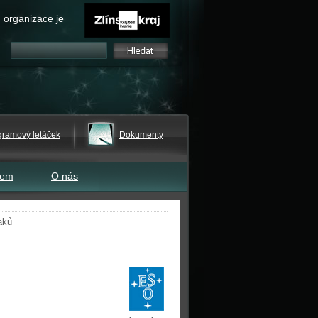
 organizace je
gramový letáček
Dokumenty
tem
O nás
aků