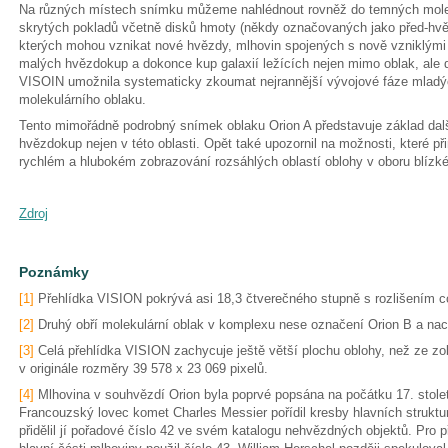
Na různých místech snímku můžeme nahlédnout rovněž do temných molek
skrytých pokladů včetně disků hmoty (někdy označovaných jako před-hvězd
kterých mohou vznikat nové hvězdy, mlhovin spojených s nově vzniklými
malých hvězdokup a dokonce kup galaxií ležících nejen mimo oblak, ale 
VISOIN umožnila systematicky zkoumat nejrannější vývojové fáze mladýc
molekulárního oblaku.
Tento mimořádně podrobný snímek oblaku Orion A představuje základ dal
hvězdokup nejen v této oblasti. Opět také upozornil na možnosti, které p
rychlém a hlubokém zobrazování rozsáhlých oblastí oblohy v oboru blízk
Zdroj
Poznámky
[1]
Přehlídka VISION pokrývá asi 18,3 čtverečného stupně s rozlišením cc
[2]
Druhý obří molekulární oblak v komplexu nese označení Orion B a na
[3]
Celá přehlídka VISION zachycuje ještě větší plochu oblohy, než ze z
v originále rozměry 39 578 x 23 069 pixelů.
[4]
Mlhovina v souhvězdí Orion byla poprvé popsána na počátku 17. století,
Francouzský lovec komet Charles Messier pořídil kresby hlavních struktur 
přidělil jí pořadové číslo 42 ve svém katalogu nehvězdných objektů. Pro p