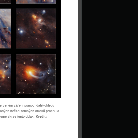
ačerveném záření pomocí dalekohledu
mladých hvězd, temných oblaků prachu a
jeme skrze tento oblak.
Kredit: