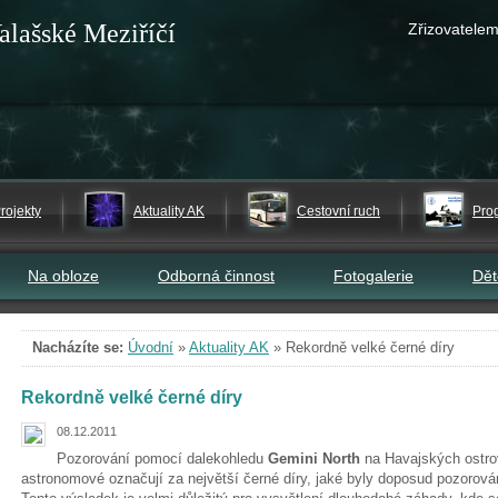
alašské Meziříčí
Zřizovatelem
rojekty
Aktuality AK
Cestovní ruch
Pro
Na obloze
Odborná činnost
Fotogalerie
Dě
Nacházíte se:
Úvodní
»
Aktuality AK
»
Rekordně velké černé díry
Rekordně velké černé díry
08.12.2011
Pozorování pomocí dalekohledu
Gemini North
na Havajských ostrov
astronomové označují za největší černé díry, jaké byly doposud pozorová