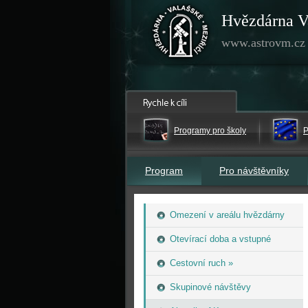
Hvězdárna V
www.astrovm.cz
Programy pro školy
P
Program
Pro návštěvníky
Omezení v areálu hvězdárny
Otevírací doba a vstupné
Cestovní ruch »
Skupinové návštěvy