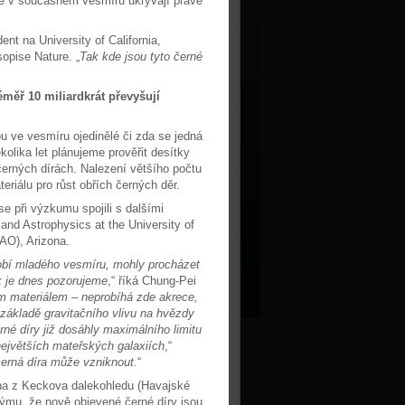
 se v současném vesmíru ukrývají právě
ent na University of California,
opise Nature. „
Tak kde jsou tyto černé
éměř 10 miliardkrát převyšují
ou ve vesmíru ojedinělé či zda se jedná
olika let plánujeme prověřit desítky
černých dírách. Nalezení většího počtu
riálu pro růst obřích černých děr.
 při výzkumu spojili s dalšími
and Astrophysics at the University of
AO), Arizona.
bdobí mladého vesmíru, mohly procházet
ak je dnes pozorujeme
,“ říká Chung-Pei
ým materiálem – neprobíhá zde akrece,
a základě gravitačního vlivu na hvězdy
rné díry již dosáhly maximálního limitu
největších mateřských galaxiích
,“
černá díra může vzniknout.
“
na z Keckova dalekohledu (Havajské
ýmu, že nově objevené černé díry jsou