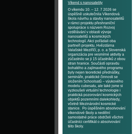
Víkend s nanosatelity
O víkendu 10. – 12. 7 2026 se
úspěšně uskutečnila Víkendová
škola návrhu a stavby nanosatelitů
v rámci projektu přeshraniční
spolupráce s názvem Rozvoj
vzdělávání v oblasti vývoje
nanosatelitů a kosmických
technologií. Akci pořádali oba
partneři projektu, Hvězdárna
Valašské Meziříčí, p. o. a Slovenská
organizácia pre vesmírné aktivity a
zúčastnilo se ji 15 účastníků z obou
stran hranice. Součástí opravdu
bohatého a zajímavého programu
byly nejen teoretické přednášky,
semináře, praktické činnosti se
složením Schoolsatů – výukového
modelu cubesatu, ale také jsme si
vyzkoušeli virtuální technologie i
praktická pozorování kosmických
objektů pozemními dalekohledy,
včetně Mezinárodní kosmické
stanice. Po úspěšném absolvování
víkendové školy a nedělní
samostatné práce obdrželi všichni
účastníci certifikát o absolvování
této školy.