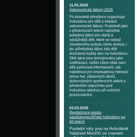
11.05.2026
Astronomické tábory 2026
Po dvouleté přestávce organizuje
hvězdárna pro děti a mládež
astronomické tábory. Podobně jako
v předchozích letech nabízíme
pobytový tábor pro starší a
odvážnější děti, které se nebojí
vícedenního pobytu mimo domov, i
tzv. příměstský tábor, kdy děti
docházejí každý den na hvězdárnu.
Obě akce jsou koncipovány jako
vzdělávací, naším cílem však není
děti zahlcovat informacemi, ale
nabídnout jim smysluplnou rekreaci
plnou her, zábavných úkolů,
dobrovolných sportovních aktivit a
především odpočinku pod
hvězdnou oblohou při nočních
pozorováních.
03.03.2026
Revitalizace areálu
valašskomeziříčské hvězdárny po
60 letech
Poslední roky jsou na Hvězdárně
Valašské Meziříčí ve znamení