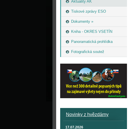
Aktuality AK
Tiskové zprávy ESO
Dokumenty »
Kniha - OKRES VSETÍN
Panoramatická prohlídka
Fotografická soutež
Novinky z hvězdárny
17.07.2026