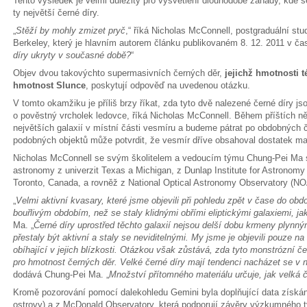
Tento výsledek je velmi důležitý pro vysvětlení dlouhodobé záhady, kde
ty největší černé díry.
„
Stěží by mohly zmizet pryč
,“ říká Nicholas McConnell, postgraduální stud
Berkeley, který je hlavním autorem článku publikovaném 8. 12. 2011 v čas
díry ukryty v současné době?
“
Objev dvou takovýchto supermasivních černých děr,
jejichž hmotnosti t
hmotnost Slunce
, poskytují odpověď na uvedenou otázku.
V tomto okamžiku je příliš brzy říkat, zda tyto dvě nalezené černé díry js
o pověstný vrcholek ledovce, říká Nicholas McConnell. Během příštích něk
největších galaxií v místní části vesmíru a budeme pátrat po obdobných 
podobných objektů může potvrdit, že vesmír dříve obsahoval dostatek mate
Nicholas McConnell se svým školitelem a vedoucím týmu Chung-Pei Ma se
astronomy z univerzit Texas a Michigan, z Dunlap Institute for Astronomy 
Toronto, Canada, a rovněž z National Optical Astronomy Observatory (NO
„
Velmi aktivní kvasary, které jsme objevili při pohledu zpět v čase do o
bouřlivým obdobím, než se staly klidnými obřími eliptickými galaxiemi, j
Ma. „
Černé díry uprostřed těchto galaxií nejsou delší dobu krmeny plynn
přestaly být aktivní a staly se neviditelnými. My jsme je objevili pouze n
obíhající v jejich blízkosti. Otázkou však zůstává, zda tyto monstrózní če
pro hmotnost černých děr. Velké černé díry mají tendenci nacházet se v 
dodává Chung-Pei Ma. „
Množství přítomného materiálu určuje, jak velká 
Kromě pozorování pomocí dalekohledu Gemini byla doplňující data získá
ostrovy) a z McDonald Observatory, která podporují závěry výzkumného t