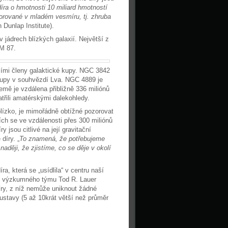
ra o hmotnosti 10 miliard hmotností
orované v mladém vesmíru, tj. zhruba
Dunlap Institute).
jádrech blízkých galaxií. Největší z
 M 87.
jšími členy galaktické kupy. NGC 3842
 kupy v souhvězdí Lva. NGC 4889 je
emě je vzdálena přibližně 336 miliónů
třili amatérskými dalekohledy.
lízko, je mimořádně obtížné pozorovat
ích se ve vzdálenosti přes 300 miliónů
y jsou citlivé na její gravitační
díry. „
To znamená, že potřebujeme
ději, že zjistíme, co se děje v okolí
, která se „usídlila“ v centru naší
en výzkumného týmu Tod R. Lauer
díry, z níž nemůže uniknout žádné
oustavy (5 až 10krát větší než průměr