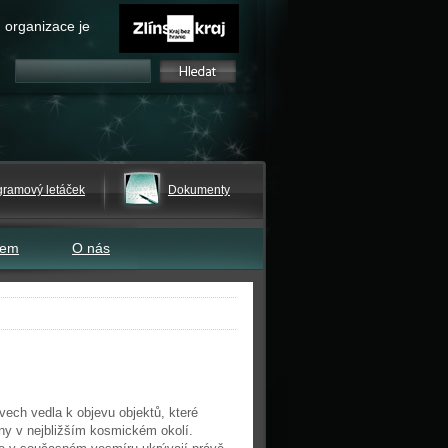
 organizace je
gramový letáček
Dokumenty
tem
O nás
ech vedla k objevu objektů, které
ny v nejbližším kosmickém okolí.