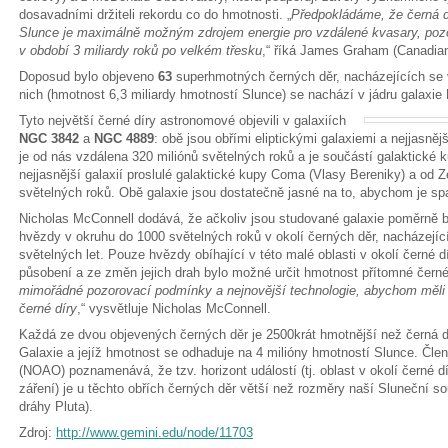
dosavadními držiteli rekordu co do hmotnosti. „
Předpokládáme, že černá dí
Slunce je maximálně možným zdrojem energie pro vzdálené kvasary, poz
v období 3 miliardy roků po velkém třesku
,“ říká James Graham (Canadian 
Doposud bylo objeveno
63
superhmotných černých děr, nacházejících se v 
nich (hmotnost 6,3 miliardy hmotností Slunce) se nachází v jádru galaxie
Tyto největší černé díry astronomové objevili v galaxiích
NGC 3842
a
NGC 4889
: obě jsou obřími eliptickými galaxiemi a nejjasně
je od nás vzdálena 320 miliónů světelných roků a je součástí galaktické
nejjasnější galaxií proslulé galaktické kupy Coma (Vlasy Bereniky) a od Z
světelných roků. Obě galaxie jsou dostatečně jasné na to, abychom je spa
Nicholas McConnell dodává, že ačkoliv jsou studované galaxie poměrně b
hvězdy v okruhu do 1000 světelných roků v okolí černých děr, nacházejíc
světelných let. Pouze hvězdy obíhající v této malé oblasti v okolí černé dír
působení a ze změn jejich drah bylo možné určit hmotnost přítomné černé 
mimořádné pozorovací podmínky a nejnovější technologie, abychom měli na
černé díry
,“ vysvětluje Nicholas McConnell.
Každá ze dvou objevených černých děr je 2500krát hmotnější než černá díra
Galaxie a jejíž hmotnost se odhaduje na 4 milióny hmotností Slunce. Čl
(NOAO) poznamenává, že tzv. horizont událostí (tj. oblast v okolí černé 
záření) je u těchto obřích černých děr větší než rozměry naší Sluneční s
dráhy Pluta).
Zdroj:
http://www.gemini.edu/node/11703