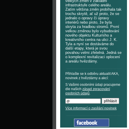
velkých změn v základní
infrastruktuře celého areálu.
Zatím většina změn probíhala tak
trochu skrytě, ať už proto, že se
jednalo o opravy či úpravy
interiérů nebo proto, že byla
skryta za hradbou stromů. První
velkou změnou bylo vybudování
nového objektu Kulturního a
kreativního centra na ulici J. K.
Tyla a nyní se dostáváme do
další etapy, která je svou
povahou velmi zřetelná. Jedná se
o komplexní revitalizaci oplocení
a areálu hvězdárny.
Přihlašte se k odběru aktualit AKA,
novinek z hvězdárny a akcí:
S Vašimi osobními údaji pracujeme
dle našich
zásad zpracování
osobních údajů
.
Více informací o zasílání novinek