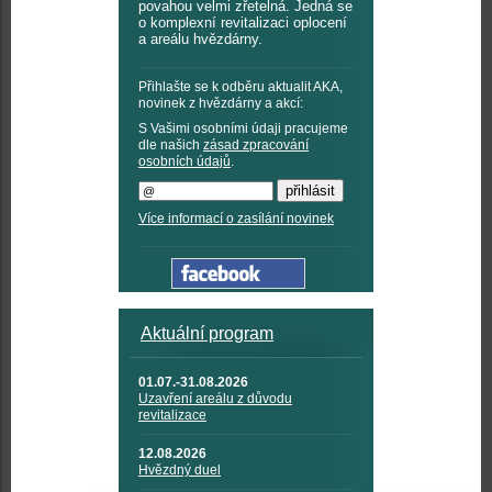
povahou velmi zřetelná. Jedná se
o komplexní revitalizaci oplocení
a areálu hvězdárny.
Přihlašte se k odběru aktualit AKA,
novinek z hvězdárny a akcí:
S Vašimi osobními údaji pracujeme
dle našich
zásad zpracování
osobních údajů
.
Více informací o zasílání novinek
Aktuální program
01.07.-31.08.2026
Uzavření areálu z důvodu
revitalizace
12.08.2026
Hvězdný duel