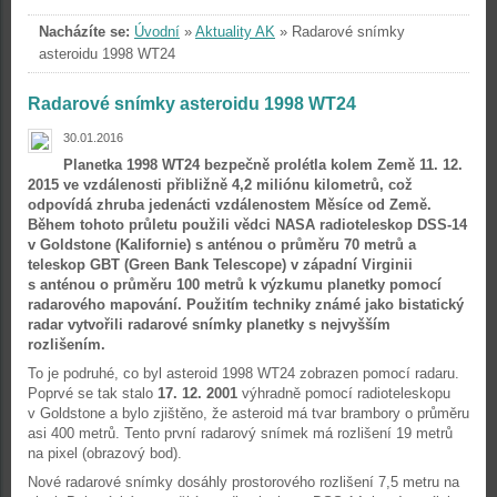
Nacházíte se:
Úvodní
»
Aktuality AK
»
Radarové snímky
asteroidu 1998 WT24
Radarové snímky asteroidu 1998 WT24
30.01.2016
Planetka 1998 WT24 bezpečně prolétla kolem Země 11. 12.
2015 ve vzdálenosti přibližně 4,2 miliónu kilometrů, což
odpovídá zhruba jedenácti vzdálenostem Měsíce od Země.
Během tohoto průletu použili vědci NASA radioteleskop DSS-14
v Goldstone (Kalifornie) s anténou o průměru 70 metrů a
teleskop GBT (Green Bank Telescope) v západní Virginii
s anténou o průměru 100 metrů k výzkumu planetky pomocí
radarového mapování. Použitím techniky známé jako bistatický
radar vytvořili radarové snímky planetky s nejvyšším
rozlišením.
To je podruhé, co byl asteroid 1998 WT24 zobrazen pomocí radaru.
Poprvé se tak stalo
17. 12. 2001
výhradně pomocí radioteleskopu
v Goldstone a bylo zjištěno, že asteroid má tvar brambory o průměru
asi 400 metrů. Tento první radarový snímek má rozlišení 19 metrů
na pixel (obrazový bod).
Nové radarové snímky dosáhly prostorového rozlišení 7,5 metru na