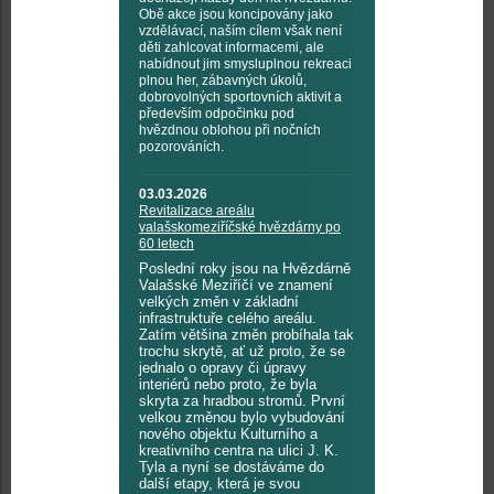
Obě akce jsou koncipovány jako
vzdělávací, naším cílem však není
děti zahlcovat informacemi, ale
nabídnout jim smysluplnou rekreaci
plnou her, zábavných úkolů,
dobrovolných sportovních aktivit a
především odpočinku pod
hvězdnou oblohou při nočních
pozorováních.
03.03.2026
Revitalizace areálu
valašskomeziříčské hvězdárny po
60 letech
Poslední roky jsou na Hvězdárně
Valašské Meziříčí ve znamení
velkých změn v základní
infrastruktuře celého areálu.
Zatím většina změn probíhala tak
trochu skrytě, ať už proto, že se
jednalo o opravy či úpravy
interiérů nebo proto, že byla
skryta za hradbou stromů. První
velkou změnou bylo vybudování
nového objektu Kulturního a
kreativního centra na ulici J. K.
Tyla a nyní se dostáváme do
další etapy, která je svou