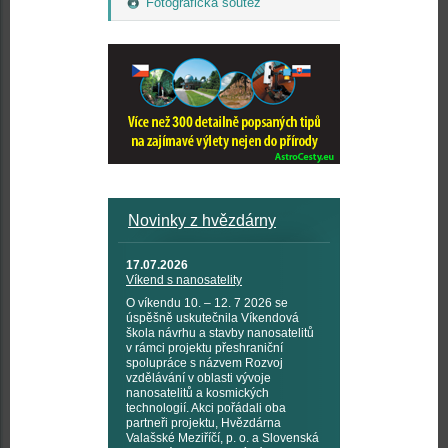
Fotografická soutež
Novinky z hvězdárny
17.07.2026
Víkend s nanosatelity
O víkendu 10. – 12. 7 2026 se
úspěšně uskutečnila Víkendová
škola návrhu a stavby nanosatelitů
v rámci projektu přeshraniční
spolupráce s názvem Rozvoj
vzdělávání v oblasti vývoje
nanosatelitů a kosmických
technologií. Akci pořádali oba
partneři projektu, Hvězdárna
Valašské Meziříčí, p. o. a Slovenská