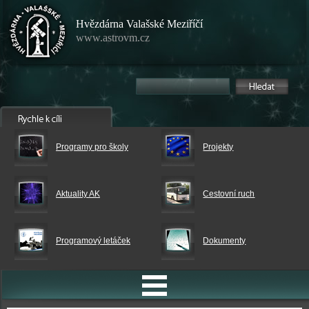
Hvězdárna Valašské Meziříčí
www.astrovm.cz
Programy pro školy
Projekty
Aktuality AK
Cestovní ruch
Programový letáček
Dokumenty