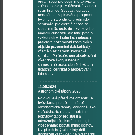
organizácia pre vesmírné aktivity a
zúčastnilo se ji 15 účastníků z obou
stran hranice. Součástí opravdu
bohatého a zajímavého programu
byly nejen teoretické přednášky,
semináře, praktické činnosti se
složením Schoolsatů – výukového
modelu cubesatu, ale také jsme si
vyzkoušeli virtuální technologie i
praktická pozorování kosmických
objektů pozemními dalekohledy,
včetně Mezinárodní kosmické
stanice. Po úspěšném absolvování
víkendové školy a nedělní
samostatné práce obdrželi všichni
účastníci certifikát o absolvování
této školy.
11.05.2026
Astronomické tábory 2026
Po dvouleté přestávce organizuje
hvězdárna pro děti a mládež
astronomické tábory. Podobně jako
v předchozích letech nabízíme
pobytový tábor pro starší a
odvážnější děti, které se nebojí
vícedenního pobytu mimo domov, i
tzv. příměstský tábor, kdy děti
docházejí každý den na hvězdárnu.