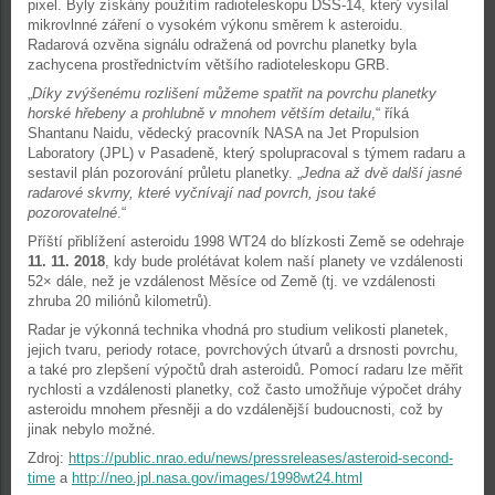
pixel. Byly získány použitím radioteleskopu DSS-14, který vysílal
mikrovlnné záření o vysokém výkonu směrem k asteroidu.
Radarová ozvěna signálu odražená od povrchu planetky byla
zachycena prostřednictvím většího radioteleskopu GRB.
„
Díky zvýšenému rozlišení můžeme spatřit na povrchu planetky
horské hřebeny a prohlubně v mnohem větším detailu
,“ říká
Shantanu Naidu, vědecký pracovník NASA na Jet Propulsion
Laboratory (JPL) v Pasadeně, který spolupracoval s týmem radaru a
sestavil plán pozorování průletu planetky. „
Jedna až dvě další jasné
radarové skvrny, které vyčnívají nad povrch, jsou také
pozorovatelné
.“
Příští přiblížení asteroidu 1998 WT24 do blízkosti Země se odehraje
11. 11. 2018
, kdy bude prolétávat kolem naší planety ve vzdálenosti
52× dále, než je vzdálenost Měsíce od Země (tj. ve vzdálenosti
zhruba 20 miliónů kilometrů).
Radar je výkonná technika vhodná pro studium velikosti planetek,
jejich tvaru, periody rotace, povrchových útvarů a drsnosti povrchu,
a také pro zlepšení výpočtů drah asteroidů. Pomocí radaru lze měřit
rychlosti a vzdálenosti planetky, což často umožňuje výpočet dráhy
asteroidu mnohem přesněji a do vzdálenější budoucnosti, což by
jinak nebylo možné.
Zdroj:
https://public.nrao.edu/news/pressreleases/asteroid-second-
time
a
http://neo.jpl.nasa.gov/images/1998wt24.html