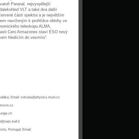
atoři Paranal, nejvyspělejší
 dalekohled VLT a také dva další
ervené části spektra a je největším
pem navrženým k prohlídce oblohy ve
ronomického teleskopu ALMA,
blasti Cero Armazones staví ESO nový
okem hledícím do vesmíru“.
publika; Email: votruba@physics.muni.cz
strovm.cz
unige.ch
i@oats.inaf.it
rto, Portugal; Email: