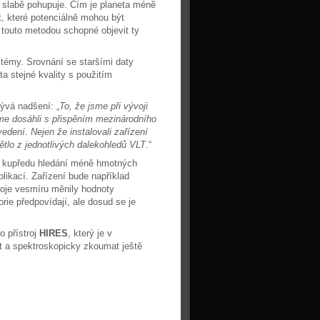
e slabě pohupuje. Čím je planeta méně
, které potenciálně mohou být
 touto metodou schopné objevit ty
témy. Srovnání se staršími daty
stejné kvality s použitím
rývá nadšení: „
To, že jsme při vývoji
sme dosáhli s přispěním mezinárodního
dení. Nejen že instalovali zařízení
světlo z jednotlivých dalekohledů VLT
.“
k kupředu hledání méně hmotných
plikací. Zařízení bude například
ývoje vesmíru měnily hodnoty
rie předpovídají, ale dosud se je
ho přístroj
HIRES
, který je v
at a spektroskopicky zkoumat ještě