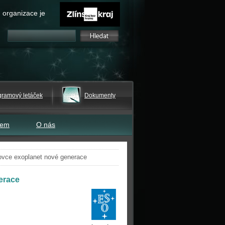
 organizace je
gramový letáček
Dokumenty
tem
O nás
ovce exoplanet nové generace
erace