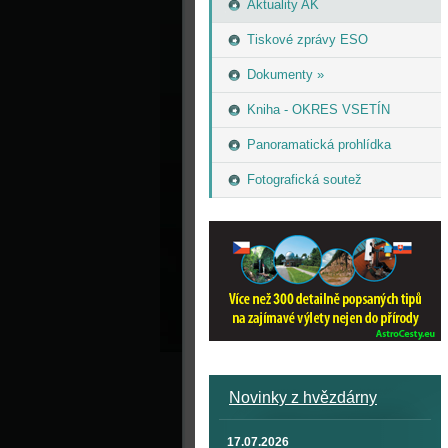
Aktuality AK
Tiskové zprávy ESO
Dokumenty »
Kniha - OKRES VSETÍN
Panoramatická prohlídka
Fotografická soutež
Novinky z hvězdárny
17.07.2026