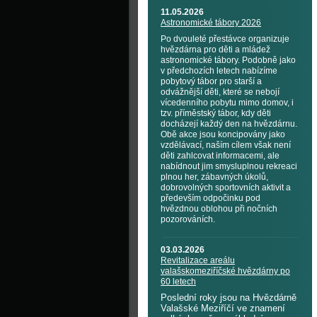
11.05.2026
Astronomické tábory 2026
Po dvouleté přestávce organizuje
hvězdárna pro děti a mládež
astronomické tábory. Podobně jako
v předchozích letech nabízíme
pobytový tábor pro starší a
odvážnější děti, které se nebojí
vícedenního pobytu mimo domov, i
tzv. příměstský tábor, kdy děti
docházejí každý den na hvězdárnu.
Obě akce jsou koncipovány jako
vzdělávací, naším cílem však není
děti zahlcovat informacemi, ale
nabídnout jim smysluplnou rekreaci
plnou her, zábavných úkolů,
dobrovolných sportovních aktivit a
především odpočinku pod
hvězdnou oblohou při nočních
pozorováních.
03.03.2026
Revitalizace areálu
valašskomeziříčské hvězdárny po
60 letech
Poslední roky jsou na Hvězdárně
Valašské Meziříčí ve znamení