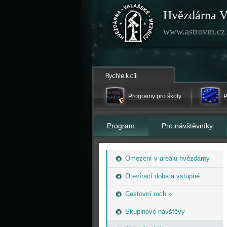
Hvězdárna V
www.astrovm.cz
Programy pro školy
P
Program
Pro návštěvníky
Omezení v areálu hvězdárny
Otevírací doba a vstupné
Cestovní ruch »
Skupinové návštěvy