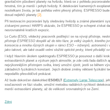
gravitačním působení planety na hvězdu, která se z pohledu pozorovatel
hmotná, tím je menší i pohyb hvězdy. K detekování kamenných exoplanet
nositelkami života, je tak potřeba velmi přesný přístroj. ESPRESSO bude
dosud nejlehčí planety
[2]
.
Při testovacím pozorování byly sledovány hvězdy a známé planetární sys
získanými pomocí HARPS ukázalo, že ESPRESSO je schopné získat data 
nesrovnatelně kratších expozic.
Lo Curto (ESO), vědecký pracovník podílející se na vývoji přístroje, nesk
přístroje ESPRESSO dospěli až do této fáze, je velký úspěch, kterého j
konsorcia a mnoha různých skupin v rámci ESO – inženýrů, astronomů i ve
jako takové, ale také osadili velmi složité optické prvky, které přivádějí 
I když hlavním úkolem spektrografu ESPRESSO je posunout o další kro
extrasolárních planet a výzkum jejich atmosfér, je zde celá řada dalších a
nejvýkonnějším přístrojem světa, který umožní zjistit, jestli se během v
základních fyzikálních konstant. Jejich drobné změny některé fyzikální teo
nepodařilo přesvědčivě prokázat.
Až bude dokončen dalekohled
ESO/ELT
(
Extremely Large Telescope
), je
současnosti ve fázi studie, umožní metodou radiálních rychlostí detekov
menší extrasolární planety, až do velikostí srovnatelných se Zemí.
Zdroj