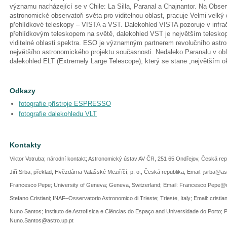
významu nacházející se v Chile: La Silla, Paranal a Chajnantor. Na Observ
astronomické observatoři světa pro viditelnou oblast, pracuje Velmi velký
přehlídkové teleskopy – VISTA a VST. Dalekohled VISTA pozoruje v infrač
přehlídkovým teleskopem na světě, dalekohled VST je největším telesko
viditelné oblasti spektra. ESO je významným partnerem revolučního ast
největšího astronomického projektu současnosti. Nedaleko Paranalu v o
dalekohled ELT (Extremely Large Telescope), který se stane „největším 
Odkazy
fotografie přístroje ESPRESSO
fotografie dalekohledu VLT
Kontakty
Viktor Votruba; národní kontakt; Astronomický ústav AV ČR, 251 65 Ondřejov, Česká re
Jiří Srba; překlad; Hvězdárna Valašské Meziříčí, p. o., Česká republika; Email: jsrba@a
Francesco Pepe; University of Geneva; Geneva, Switzerland; Email: Francesco.Pepe@
Stefano Cristiani; INAF–Osservatorio Astronomico di Trieste; Trieste, Italy; Email: cristian
Nuno Santos; Instituto de Astrofísica e Ciências do Espaço and Universidade do Porto; Po
Nuno.Santos@astro.up.pt