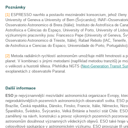
Poznámky
[1]
ESPRESSO navrhlo a postavilo mezinárodní konsorcium, jehož členy j
University of Geneva a University of Bern (Švýcarsko); INAF–Osservatori
Osservatorio Astronomico di Brera (Itálie); Instituto de Astrofísica de Cana
Astrofisica e Ciências do Espaço, University of Porto, University of Lisb
výzkumnými pracovníky jsou: Francesco Pepe (University of Geneva, Švý
Osservatorio Astronomico di Trieste, Itálie), Rafael Rebolo (IAC, Tenerife
de Astrofisica e Ciencias do Espaco, Universidade do Porto, Portugalsko)
[2]
Metoda radiálních rychlostí astronomům umožňuje měřit hmotnosti a p
planet. V kombinaci s jinými metodami (například metodou tranzitů) je mo
o velikosti a hustotě tělesa. Přehlídka NGTS (
Next-Generation Transit Su
exoplanetách z observatoře Paranal.
Další informace
ESO
je nejvýznamnější mezivládní astronomická organizace Evropy, kter
nejproduktivnějších pozemních astronomických observatoří světa. ESO p
Brazílie, Česká republika, Dánsko, Finsko, Francie, Itálie, Německo, Ni
Španělsko, Švédsko, Švýcarsko, Velká Británie a hostící stát Chile. ES
zaměřený na návrh, konstrukci a provoz výkonných pozemních pozorova
astronomům dosáhnout významných vědeckých objevů. ESO také hraje ved
celosvětové spolupráce v astronomickém výzkumu. ESO provozuje tři uni