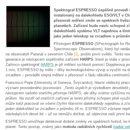
Spektrograf ESPRESSO úspěšně provedl sv
instalovaný na dalekohledu ESO/VLT v Ch
přesnosti měření změn ve spektrech hvězd 
planetách. Zařízení bude navíc schopné zí
dalekohledů systému VLT najednou a tímto
jako jeden teleskop se zrcadlem o průměr
Přístrojem
ESPRESSO
(SPectrograph for Ro
Spectroscopic Observations), který byl nedá
na observatoři Paranal v severním Chile
[1]
, prošlo první světlo. Tento n
generace je nástupcem úspěšného zařízení
HARPS
, které je stále v pro
Zatímco spektrograf
HARPS
je při měření rychlosti pomocí Dopplerova j
1 m/s, ESPRESSO by mělo – díky technologickému vývoji a využití na 
zrcadlem – provádět stejná měření s přesností v řádu několika centimetr
Francesco Pepe (University of Geneva, Švýcarsko), hlavní vědecký pra
význam provedeného pozorování: „
Tento úspěch je výsledkem desetileté
nástupcem našeho staršího přístroje HARPS, ale díky svému vyššímu rozl
průlom. Na rozdíl od starších zařízení je tento přístroj schopen plně vyu
může totiž pracovat se všemi čtyřmi hlavními dalekohledy najednou a získ
jeden dalekohled se zrcadlem o průměru 16 m. ESPRESSO zůstane nepř
následujících deset let – už se nemůžu dočkat, až objevíme naši první 
ESPRESSO umožňuje detekovat drobné změny ve spektrech hvězd, ke k
planet. Tento postup, známý jako
metoda radiálních rychlostí
(
radial ve