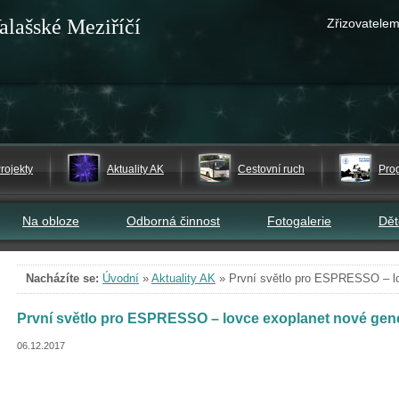
alašské Meziříčí
Zřizovatelem
rojekty
Aktuality AK
Cestovní ruch
Pro
Na obloze
Odborná činnost
Fotogalerie
Dě
Nacházíte se:
Úvodní
»
Aktuality AK
»
První světlo pro ESPRESSO – l
První světlo pro ESPRESSO – lovce exoplanet nové gen
06.12.2017