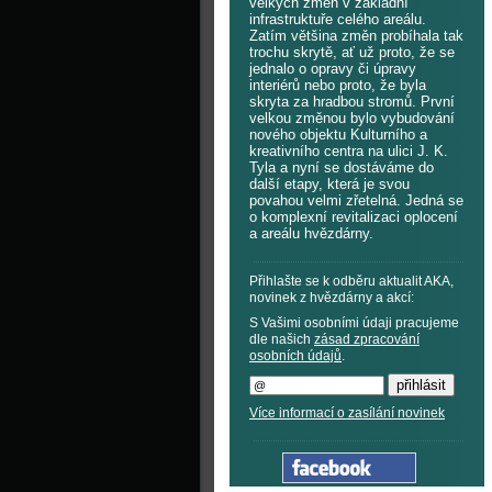
velkých změn v základní
infrastruktuře celého areálu.
Zatím většina změn probíhala tak
trochu skrytě, ať už proto, že se
jednalo o opravy či úpravy
interiérů nebo proto, že byla
skryta za hradbou stromů. První
velkou změnou bylo vybudování
nového objektu Kulturního a
kreativního centra na ulici J. K.
Tyla a nyní se dostáváme do
další etapy, která je svou
povahou velmi zřetelná. Jedná se
o komplexní revitalizaci oplocení
a areálu hvězdárny.
Přihlašte se k odběru aktualit AKA,
novinek z hvězdárny a akcí:
S Vašimi osobními údaji pracujeme
dle našich
zásad zpracování
osobních údajů
.
Více informací o zasílání novinek