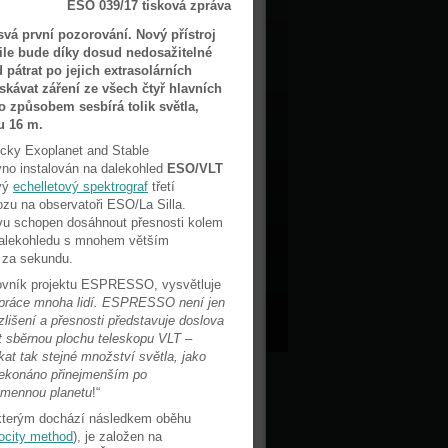
ESO 039/17 tisková zpráva
á první pozorování. Nový přístroj
ile bude díky dosud nedosažitelné
pátrat po jejich extrasolárních
skávat záření ze všech čtyř hlavních
 způsobem sesbírá tolik světla,
u 16 m.
cky Exoplanet and Stable
vno instalován na dalekohled
ESO/VLT
ový
echelletový spektrograf
třetí
vozu na observatoři ESO/La Silla.
evu schopen dosáhnout přesnosti kolem
dalekohledu s mnohem větším
ů za sekundu.
covník projektu ESPRESSO, vysvětluje
 práce mnoha lidí. ESPRESSO není jen
išení a přesnosti představuje doslova
žít sběrnou plochu teleskopu VLT –
at tak stejné množství světla, jako
ekonáno přinejmenším po
kamennou planetu
!“
terým dochází následkem oběhu
locity method
), je založen na