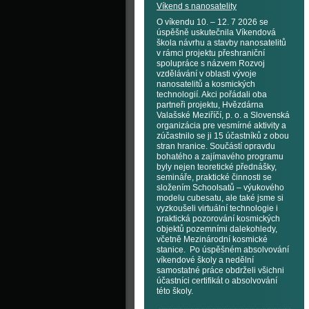
Víkend s nanosatelity
O víkendu 10. – 12. 7 2026 se
úspěšně uskutečnila Víkendová
škola návrhu a stavby nanosatelitů
v rámci projektu přeshraniční
spolupráce s názvem Rozvoj
vzdělávání v oblasti vývoje
nanosatelitů a kosmických
technologií. Akci pořádali oba
partneři projektu, Hvězdárna
Valašské Meziříčí, p. o. a Slovenská
organizácia pre vesmírné aktivity a
zúčastnilo se ji 15 účastníků z obou
stran hranice. Součástí opravdu
bohatého a zajímavého programu
byly nejen teoretické přednášky,
semináře, praktické činnosti se
složením Schoolsatů – výukového
modelu cubesatu, ale také jsme si
vyzkoušeli virtuální technologie i
praktická pozorování kosmických
objektů pozemními dalekohledy,
včetně Mezinárodní kosmické
stanice. Po úspěšném absolvování
víkendové školy a nedělní
samostatné práce obdrželi všichni
účastníci certifikát o absolvování
této školy.