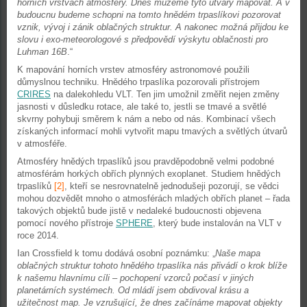
horních vrstvách atmosféry. Dnes můžeme tyto útvary mapovat. A v
budoucnu budeme schopni na tomto hnědém trpaslíkovi pozorovat
vznik, vývoj i zánik oblačných struktur. A nakonec možná přijdou ke
slovu i exo-meteorologové s předpovědí výskytu oblačnosti pro
Luhman 16B
.“
K mapování horních vrstev atmosféry astronomové použili
důmyslnou techniku. Hnědého trpaslíka pozorovali přístrojem
CRIRES
na dalekohledu VLT. Ten jim umožnil změřit nejen změny
jasnosti v důsledku rotace, ale také to, jestli se tmavé a světlé
skvrny pohybuji směrem k nám a nebo od nás. Kombinací všech
získaných informací mohli vytvořit mapu tmavých a světlých útvarů
v atmosféře.
Atmosféry hnědých trpaslíků jsou pravděpodobně velmi podobné
atmosférám horkých obřích plynných exoplanet. Studiem hnědých
trpaslíků
[2]
, kteří se nesrovnatelně jednodušeji pozorují, se vědci
mohou dozvědět mnoho o atmosférách mladých obřích planet – řada
takových objektů bude jistě v nedaleké budoucnosti objevena
pomocí nového přístroje
SPHERE
, který bude instalován na VLT v
roce 2014.
Ian Crossfield k tomu dodává osobní poznámku: „
Naše mapa
oblačných struktur tohoto hnědého trpaslíka nás přivádí o krok blíže
k našemu hlavnímu cíli – pochopení vzorců počasí v jiných
planetárních systémech. Od mládí jsem obdivoval krásu a
užitečnost map. Je vzrušující, že dnes začínáme mapovat objekty