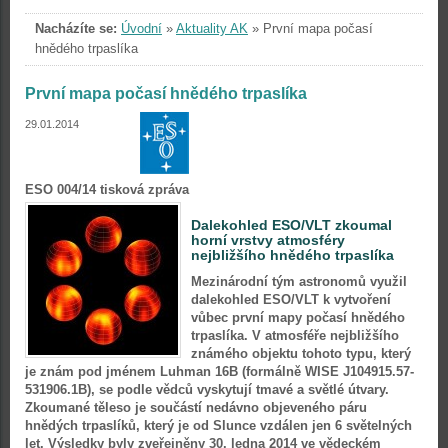
Nacházíte se:
Úvodní
»
Aktuality AK
»
První mapa počasí
hnědého trpaslíka
První mapa počasí hnědého trpaslíka
29.01.2014
ESO 004/14 tisková zpráva
Dalekohled ESO/VLT zkoumal
horní vrstvy atmosféry
nejbližšího hnědého trpaslíka
Mezinárodní tým astronomů využil
dalekohled ESO/VLT k vytvoření
vůbec první mapy počasí hnědého
trpaslíka. V atmosféře nejbližšího
známého objektu tohoto typu, který
je znám pod jménem Luhman 16B (formálně WISE J104915.57-
531906.1B), se podle vědců vyskytují tmavé a světlé útvary.
Zkoumané těleso je součástí nedávno objeveného páru
hnědých trpaslíků, který je od Slunce vzdálen jen 6 světelných
let. Výsledky byly zveřejněny 30. ledna 2014 ve vědeckém