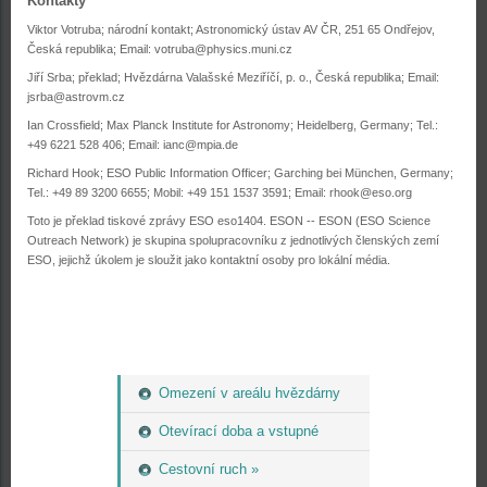
Kontakty
Viktor Votruba; národní kontakt; Astronomický ústav AV ČR, 251 65 Ondřejov,
Česká republika; Email:
votruba@physics.muni.cz
Jiří Srba; překlad; Hvězdárna Valašské Meziříčí, p. o., Česká republika; Email:
jsrba@astrovm.cz
Ian Crossfield; Max Planck Institute for Astronomy; Heidelberg, Germany; Tel.:
+49 6221 528 406; Email:
ianc@mpia.de
Richard Hook; ESO Public Information Officer; Garching bei München, Germany;
Tel.: +49 89 3200 6655; Mobil: +49 151 1537 3591; Email:
rhook@eso.org
Toto je překlad tiskové zprávy ESO eso1404. ESON -- ESON (ESO Science
Outreach Network) je skupina spolupracovníku z jednotlivých členských zemí
ESO, jejichž úkolem je sloužit jako kontaktní osoby pro lokální média.
Omezení v areálu hvězdárny
Otevírací doba a vstupné
Cestovní ruch »