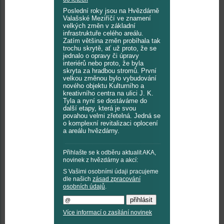
Poslední roky jsou na Hvězdárně
Valašské Meziříčí ve znamení
velkých změn v základní
infrastruktuře celého areálu.
Zatím většina změn probíhala tak
trochu skrytě, ať už proto, že se
jednalo o opravy či úpravy
interiérů nebo proto, že byla
skryta za hradbou stromů. První
velkou změnou bylo vybudování
nového objektu Kulturního a
kreativního centra na ulici J. K.
Tyla a nyní se dostáváme do
další etapy, která je svou
povahou velmi zřetelná. Jedná se
o komplexní revitalizaci oplocení
a areálu hvězdárny.
Přihlašte se k odběru aktualit AKA,
novinek z hvězdárny a akcí:
S Vašimi osobními údaji pracujeme
dle našich
zásad zpracování
osobních údajů
.
Více informací o zasílání novinek