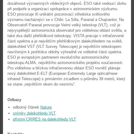
dosáhnout významných vědeckých objevů. ESO také vedoucí úlohu
při podpoře a organizaci spolupráce v astronomickém výzkumu.
ESO provozuje tři unikátní pozorovací střediska světového
významu nacházející se v Chile: La Silla, Paranal a Chajnantor. Na
Observatoři Paranal provozuje Velmi velký teleskop (VLT), což je
nejvyspělejší astronomická observatoř pro viditelnou oblast světla, a
také dva další přehlídkové teleskopy. VISTA pracuje v infračervené
části spektra a je největším přehlídkovým dalekohledem na světě,
dalekohled VST (VLT Survey Telescope) je největším teleskopem
navrženým k prohlídce oblohy výhradně ve viditelné části spektra.
ESO je evropským partnerem revolučního astronomického
teleskopu ALMA, největšího astronomického projektu současnosti.
Pro viditelnou a blízkou infračervenou oblast ESO rovněž plánuje
nový dalekohled E-ELT (European Extremely Large optical/near-
infrared Telescope) s primárním zrcadlem o průměru 39 metrů, který
se stane „největším okem do vesmíru“.
Odkazy
odborný článek
Nature
snímky dalekohledu VLT
přístroj CRIRES na dalekohledu VLT