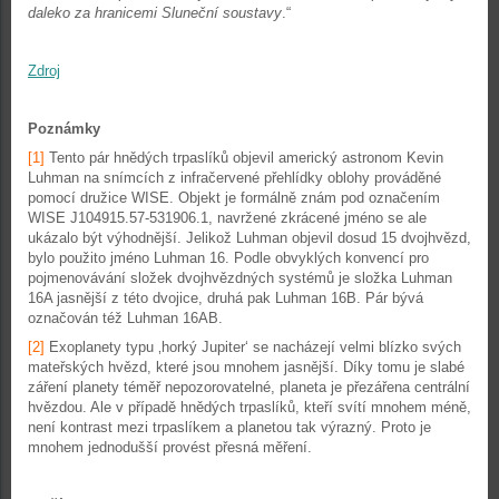
daleko za hranicemi Sluneční soustavy
.“
Zdroj
Poznámky
[1]
Tento pár hnědých trpaslíků objevil americký astronom Kevin
Luhman na snímcích z infračervené přehlídky oblohy prováděné
pomocí družice WISE. Objekt je formálně znám pod označením
WISE J104915.57-531906.1, navržené zkrácené jméno se ale
ukázalo být výhodnější. Jelikož Luhman objevil dosud 15 dvojhvězd,
bylo použito jméno Luhman 16. Podle obvyklých konvencí pro
pojmenovávání složek dvojhvězdných systémů je složka Luhman
16A jasnější z této dvojice, druhá pak Luhman 16B. Pár bývá
označován též Luhman 16AB.
[2]
Exoplanety typu ‚horký Jupiter‘ se nacházejí velmi blízko svých
mateřských hvězd, které jsou mnohem jasnější. Díky tomu je slabé
záření planety téměř nepozorovatelné, planeta je přezářena centrální
hvězdou. Ale v případě hnědých trpaslíků, kteří svítí mnohem méně,
není kontrast mezi trpaslíkem a planetou tak výrazný. Proto je
mnohem jednodušší provést přesná měření.