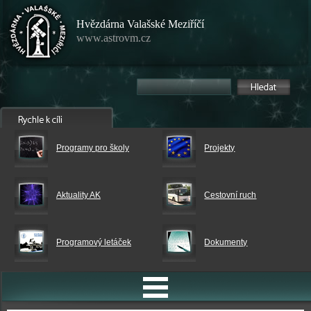
Hvězdárna Valašské Meziříčí
www.astrovm.cz
Programy pro školy
Projekty
Aktuality AK
Cestovní ruch
Programový letáček
Dokumenty