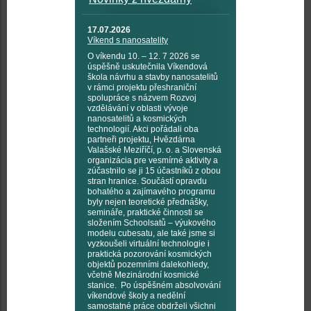
17.07.2026
Víkend s nanosatelity
O víkendu 10. – 12. 7 2026 se
úspěšně uskutečnila Víkendová
škola návrhu a stavby nanosatelitů
v rámci projektu přeshraniční
spolupráce s názvem Rozvoj
vzdělávání v oblasti vývoje
nanosatelitů a kosmických
technologií. Akci pořádali oba
partneři projektu, Hvězdárna
Valašské Meziříčí, p. o. a Slovenská
organizácia pre vesmírné aktivity a
zúčastnilo se ji 15 účastníků z obou
stran hranice. Součástí opravdu
bohatého a zajímavého programu
byly nejen teoretické přednášky,
semináře, praktické činnosti se
složením Schoolsatů – výukového
modelu cubesatu, ale také jsme si
vyzkoušeli virtuální technologie i
praktická pozorování kosmických
objektů pozemními dalekohledy,
včetně Mezinárodní kosmické
stanice. Po úspěšném absolvování
víkendové školy a nedělní
samostatné práce obdrželi všichni