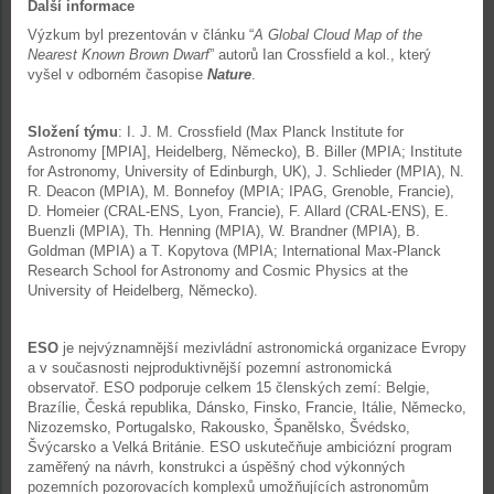
Další informace
Výzkum byl prezentován v článku “
A Global Cloud Map of the
Nearest Known Brown Dwarf
” autorů Ian Crossfield a kol., který
vyšel v odborném časopise
Nature
.
Složení týmu
: I. J. M. Crossfield (Max Planck Institute for
Astronomy [MPIA], Heidelberg, Německo), B. Biller (MPIA; Institute
for Astronomy, University of Edinburgh, UK), J. Schlieder (MPIA), N.
R. Deacon (MPIA), M. Bonnefoy (MPIA; IPAG, Grenoble, Francie),
D. Homeier (CRAL-ENS, Lyon, Francie), F. Allard (CRAL-ENS), E.
Buenzli (MPIA), Th. Henning (MPIA), W. Brandner (MPIA), B.
Goldman (MPIA) a T. Kopytova (MPIA; International Max-Planck
Research School for Astronomy and Cosmic Physics at the
University of Heidelberg, Německo).
ESO
je nejvýznamnější mezivládní astronomická organizace Evropy
a v současnosti nejproduktivnější pozemní astronomická
observatoř. ESO podporuje celkem 15 členských zemí: Belgie,
Brazílie, Česká republika, Dánsko, Finsko, Francie, Itálie, Německo,
Nizozemsko, Portugalsko, Rakousko, Španělsko, Švédsko,
Švýcarsko a Velká Británie. ESO uskutečňuje ambiciózní program
zaměřený na návrh, konstrukci a úspěšný chod výkonných
pozemních pozorovacích komplexů umožňujících astronomům