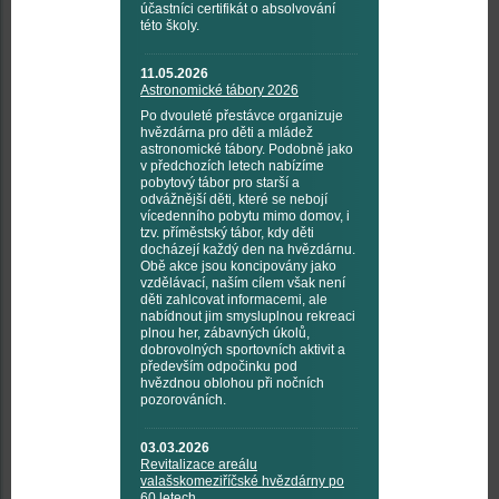
účastníci certifikát o absolvování
této školy.
11.05.2026
Astronomické tábory 2026
Po dvouleté přestávce organizuje
hvězdárna pro děti a mládež
astronomické tábory. Podobně jako
v předchozích letech nabízíme
pobytový tábor pro starší a
odvážnější děti, které se nebojí
vícedenního pobytu mimo domov, i
tzv. příměstský tábor, kdy děti
docházejí každý den na hvězdárnu.
Obě akce jsou koncipovány jako
vzdělávací, naším cílem však není
děti zahlcovat informacemi, ale
nabídnout jim smysluplnou rekreaci
plnou her, zábavných úkolů,
dobrovolných sportovních aktivit a
především odpočinku pod
hvězdnou oblohou při nočních
pozorováních.
03.03.2026
Revitalizace areálu
valašskomeziříčské hvězdárny po
60 letech