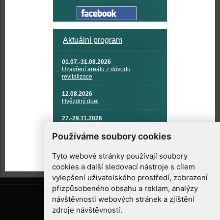
Aktuální program
01.07.-31.08.2026
Uzavření areálu z důvodu
revitalizace
12.08.2026
Hvězdný duel
27.-29.11.2026
KOSMONAUTIKA, RAKETOVÁ
TECHNIKA A KOSMICKÉ
Používáme soubory cookies
TECHNOLOGIE
Tyto webové stránky používají soubory
cookies a další sledovací nástroje s cílem
vylepšení uživatelského prostředí, zobrazení
přizpůsobeného obsahu a reklam, analýzy
návštěvnosti webových stránek a zjištění
zdroje návštěvnosti.