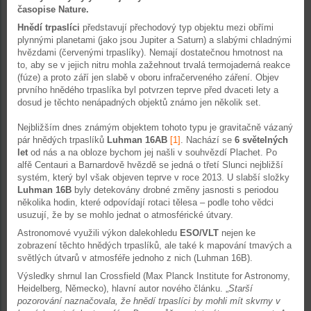
časopise Nature.
Hnědí trpaslíci
představují přechodový typ objektu mezi obřími
plynnými planetami (jako jsou Jupiter a Saturn) a slabými chladnými
hvězdami (červenými trpaslíky). Nemají dostatečnou hmotnost na
to, aby se v jejich nitru mohla zažehnout trvalá termojaderná reakce
(fúze) a proto září jen slabě v oboru infračerveného záření. Objev
prvního hnědého trpaslíka byl potvrzen teprve před dvaceti lety a
dosud je těchto nenápadných objektů známo jen několik set.
Nejbližším dnes známým objektem tohoto typu je gravitačně vázaný
pár hnědých trpaslíků
Luhman 16AB
[1]
. Nachází se
6 světelných
let
od nás a na obloze bychom jej našli v souhvězdí Plachet. Po
alfě Centauri a Barnardově hvězdě se jedná o třetí Slunci nejbližší
systém, který byl však objeven teprve v roce 2013. U slabší složky
Luhman 16B
byly detekovány drobné změny jasnosti s periodou
několika hodin, které odpovídají rotaci tělesa – podle toho vědci
usuzují, že by se mohlo jednat o atmosférické útvary.
Astronomové využili výkon dalekohledu
ESO/VLT
nejen ke
zobrazení těchto hnědých trpaslíků, ale také k mapování tmavých a
světlých útvarů v atmosféře jednoho z nich (Luhman 16B).
Výsledky shrnul Ian Crossfield (Max Planck Institute for Astronomy,
Heidelberg, Německo), hlavní autor nového článku. „
Starší
pozorování naznačovala, že hnědí trpaslíci by mohli mít skvrny v