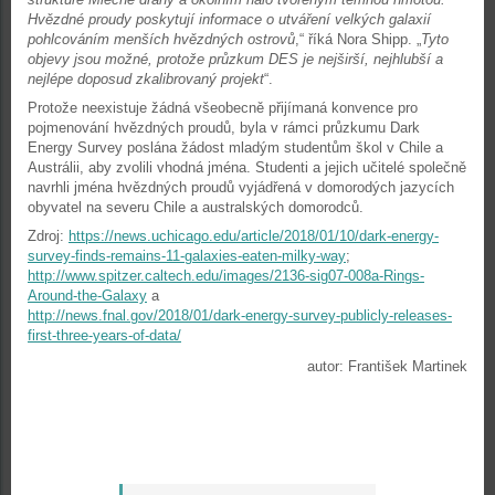
Hvězdné proudy poskytují informace o utváření velkých galaxií
pohlcováním menších hvězdných ostrovů
,“ říká Nora Shipp. „
Tyto
objevy jsou možné, protože průzkum DES je nejširší, nejhlubší a
nejlépe doposud zkalibrovaný projekt
“.
Protože neexistuje žádná všeobecně přijímaná konvence pro
pojmenování hvězdných proudů, byla v rámci průzkumu Dark
Energy Survey poslána žádost mladým studentům škol v Chile a
Austrálii, aby zvolili vhodná jména. Studenti a jejich učitelé společně
navrhli jména hvězdných proudů vyjádřená v domorodých jazycích
obyvatel na severu Chile a australských domorodců.
Zdroj:
https://news.uchicago.edu/article/2018/01/10/dark-energy-
survey-finds-remains-11-galaxies-eaten-milky-way
;
http://www.spitzer.caltech.edu/images/2136-sig07-008a-Rings-
Around-the-Galaxy
a
http://news.fnal.gov/2018/01/dark-energy-survey-publicly-releases-
first-three-years-of-data/
autor: František Martinek