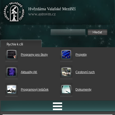
Hvězdárna Valašské Meziříčí
www.astrovm.cz
Programy pro školy
Projekty
Aktuality AK
Cestovní ruch
Programový letáček
Dokumenty