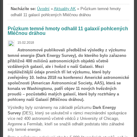
Nacházíte se:
Úvodní
»
Aktuality AK
»
Průzkum temné hmoty
odhalil 11 galaxií pohlcených Mléčnou dráhou
Průzkum temné hmoty odhalil 11 galaxií pohlcených
Mléčnou dráhou
15.02.2018
Astronomové publikovali předběžné výsledky z výzkumu
temné energie (Dark Energy Survey), do kterého bylo zařazeno
přibližně 400 miliónů astronomických objektů včetně
vzdálených galaxií, ale i hvězd v naší Galaxii. Mezi
nejdůležitější údaje prvních tří let výzkumu, které byly
zveřejněny 10. ledna 2018 na konferenci Americké astronomické
společnosti (American Astronomical Society, AAS), která se
konala ve Washingtonu, patří objev 11 nových hvězdných
proudů – pozůstatků malých galaxií, které byly roztrhány a
pohlceny naší Galaxií (Mléčnou dráhou).
Výsledky byly oznámeny na základě průzkumu
Dark Energy
Survey
(DES), který se uskutečnil v rámci mezinárodní spolupráce
více než 400 astronomů včetně vědců z University of Chicago,
Argonne a Fermilab, kteří se snažili odhalit podstatu této záhadné
síly temné energie.