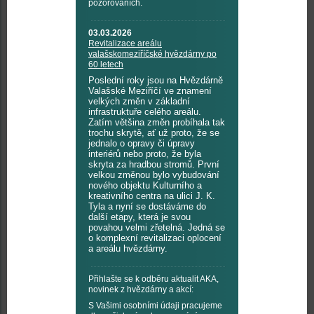
pozorováních.
03.03.2026
Revitalizace areálu
valašskomeziříčské hvězdárny po
60 letech
Poslední roky jsou na Hvězdárně
Valašské Meziříčí ve znamení
velkých změn v základní
infrastruktuře celého areálu.
Zatím většina změn probíhala tak
trochu skrytě, ať už proto, že se
jednalo o opravy či úpravy
interiérů nebo proto, že byla
skryta za hradbou stromů. První
velkou změnou bylo vybudování
nového objektu Kulturního a
kreativního centra na ulici J. K.
Tyla a nyní se dostáváme do
další etapy, která je svou
povahou velmi zřetelná. Jedná se
o komplexní revitalizaci oplocení
a areálu hvězdárny.
Přihlašte se k odběru aktualit AKA,
novinek z hvězdárny a akcí:
S Vašimi osobními údaji pracujeme