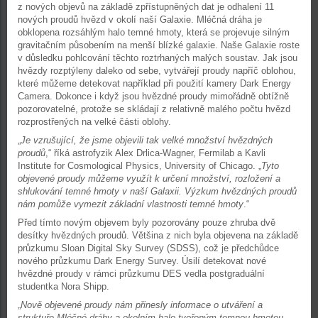
z nových objevů na základě zpřístupněných dat je odhalení 11
nových proudů hvězd v okolí naší Galaxie. Mléčná dráha je
obklopena rozsáhlým halo temné hmoty, která se projevuje silným
gravitačním působením na menší blízké galaxie. Naše Galaxie roste
v důsledku pohlcování těchto roztrhaných malých soustav. Jak jsou
hvězdy rozptýleny daleko od sebe, vytvářejí proudy napříč oblohou,
které můžeme detekovat například při použití kamery Dark Energy
Camera. Dokonce i když jsou hvězdné proudy mimořádně obtížně
pozorovatelné, protože se skládají z relativně malého počtu hvězd
rozprostřených na velké části oblohy.
„
Je vzrušující, že jsme objevili tak velké množství hvězdných
proudů
,“ říká astrofyzik Alex Drlica-Wagner, Fermilab a Kavli
Institute for Cosmological Physics, University of Chicago. „
Tyto
objevené proudy můžeme využít k určení množství, rozložení a
shlukování temné hmoty v naší Galaxii. Výzkum hvězdných proudů
nám pomůže vymezit základní vlastnosti temné hmoty
.“
Před tímto novým objevem byly pozorovány pouze zhruba dvě
desítky hvězdných proudů. Většina z nich byla objevena na základě
průzkumu Sloan Digital Sky Survey (SDSS), což je předchůdce
nového průzkumu Dark Energy Survey. Úsilí detekovat nové
hvězdné proudy v rámci průzkumu DES vedla postgraduální
studentka Nora Shipp.
„
Nově objevené proudy nám přinesly informace o utváření a
struktuře Mléčné dráhy a okolním halo tvořeným temnou hmotou.