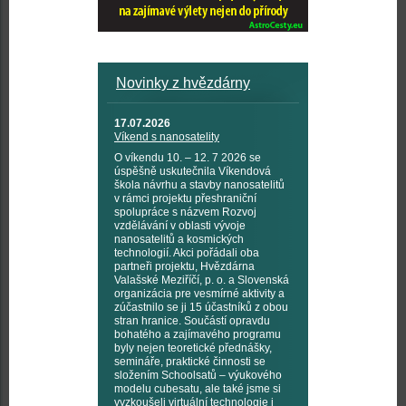
Novinky z hvězdárny
17.07.2026
Víkend s nanosatelity
O víkendu 10. – 12. 7 2026 se
úspěšně uskutečnila Víkendová
škola návrhu a stavby nanosatelitů
v rámci projektu přeshraniční
spolupráce s názvem Rozvoj
vzdělávání v oblasti vývoje
nanosatelitů a kosmických
technologií. Akci pořádali oba
partneři projektu, Hvězdárna
Valašské Meziříčí, p. o. a Slovenská
organizácia pre vesmírné aktivity a
zúčastnilo se ji 15 účastníků z obou
stran hranice. Součástí opravdu
bohatého a zajímavého programu
byly nejen teoretické přednášky,
semináře, praktické činnosti se
složením Schoolsatů – výukového
modelu cubesatu, ale také jsme si
vyzkoušeli virtuální technologie i