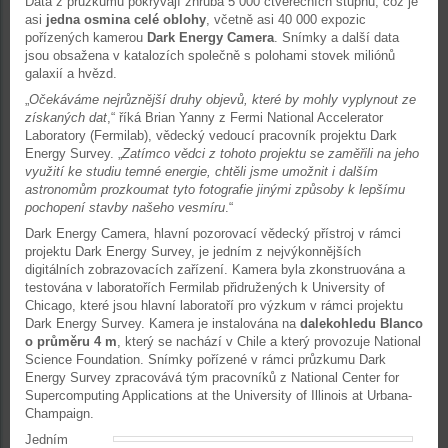
Data z průzkumu pokrývají zhruba 5 000 čtverečních stupňů, což je
asi
jedna osmina celé oblohy
, včetně asi 40 000 expozic
pořízených kamerou
Dark Energy Camera
. Snímky a další data
jsou obsažena v katalozích společně s polohami stovek miliónů
galaxií a hvězd.
„
Očekáváme nejrůznější druhy objevů, které by mohly vyplynout ze
získaných dat
,“ říká Brian Yanny z Fermi National Accelerator
Laboratory (Fermilab), vědecký vedoucí pracovník projektu Dark
Energy Survey. „
Zatímco vědci z tohoto projektu se zaměřili na jeho
využití ke studiu temné energie, chtěli jsme umožnit i dalším
astronomům prozkoumat tyto fotografie jinými způsoby k lepšímu
pochopení stavby našeho vesmíru
.“
Dark Energy Camera, hlavní pozorovací vědecký přístroj v rámci
projektu Dark Energy Survey, je jedním z nejvýkonnějších
digitálních zobrazovacích zařízení. Kamera byla zkonstruována a
testována v laboratořích Fermilab přidružených k University of
Chicago, které jsou hlavní laboratoří pro výzkum v rámci projektu
Dark Energy Survey. Kamera je instalována na
dalekohledu Blanco
o průměru 4 m
, který se nachází v Chile a který provozuje National
Science Foundation. Snímky pořízené v rámci průzkumu Dark
Energy Survey zpracovává tým pracovníků z National Center for
Supercomputing Applications at the University of Illinois at Urbana-
Champaign.
Jedním