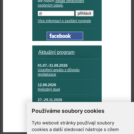
dle našich
zásad zpracování
osobních údajů
.
Více informací o zasílání novinek
Aktuální program
01.07.-31.08.2026
Uzavření areálu z důvodu
revitalizace
12.08.2026
Hvězdný duel
27.-29.11.2026
KOSMONAUTIKA, RAKETOVÁ
TECHNIKA A KOSMICKÉ
Používáme soubory cookies
TECHNOLOGIE
Tyto webové stránky používají soubory
cookies a další sledovací nástroje s cílem