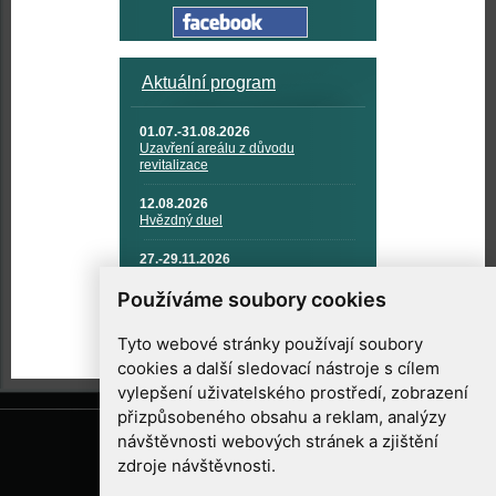
Aktuální program
01.07.-31.08.2026
Uzavření areálu z důvodu
revitalizace
12.08.2026
Hvězdný duel
27.-29.11.2026
KOSMONAUTIKA, RAKETOVÁ
TECHNIKA A KOSMICKÉ
Používáme soubory cookies
TECHNOLOGIE
Tyto webové stránky používají soubory
cookies a další sledovací nástroje s cílem
vylepšení uživatelského prostředí, zobrazení
přizpůsobeného obsahu a reklam, analýzy
návštěvnosti webových stránek a zjištění
zdroje návštěvnosti.