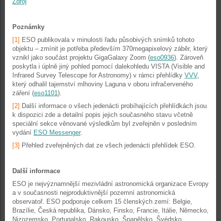
Zdroj
Poznámky
[1]
ESO publikovala v minulosti řadu působivých snímků tohoto
objektu – zmínit je potřeba především 370megapixelový záběr, který
vznikl jako součást projektu GigaGalaxy Zoom (
eso0936
). Zároveň
poskytla i úplně jiný pohled pomocí dalekohledu VISTA (Visible and
Infrared Survey Telescope for Astronomy) v rámci přehlídky
VVV
,
který odhalil tajemství mlhoviny Laguna v oboru infračerveného
záření (
eso1101
).
[2]
Další informace o všech jedenácti probíhajících přehlídkách jsou
k dispozici zde a detailní popis jejich současného stavu včetně
speciální sekce věnované výsledkům byl zveřejněn v posledním
vydání
ESO Messenger
.
[3]
Přehled zveřejněných dat ze všech jedenácti přehlídek ESO.
Další informace
ESO je nejvýznamnější mezivládní astronomická organizace Evropy
a v současnosti nejproduktivnější pozemní astronomická
observatoř. ESO podporuje celkem 15 členských zemí: Belgie,
Brazílie, Česká republika, Dánsko, Finsko, Francie, Itálie, Německo,
Nizozemsko, Portugalsko, Rakousko, Španělsko, Švédsko,