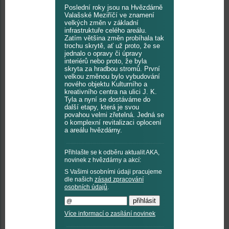
Poslední roky jsou na Hvězdárně
Valašské Meziříčí ve znamení
velkých změn v základní
infrastruktuře celého areálu.
Zatím většina změn probíhala tak
trochu skrytě, ať už proto, že se
jednalo o opravy či úpravy
interiérů nebo proto, že byla
skryta za hradbou stromů. První
velkou změnou bylo vybudování
nového objektu Kulturního a
kreativního centra na ulici J. K.
Tyla a nyní se dostáváme do
další etapy, která je svou
povahou velmi zřetelná. Jedná se
o komplexní revitalizaci oplocení
a areálu hvězdárny.
Přihlašte se k odběru aktualit AKA,
novinek z hvězdárny a akcí:
S Vašimi osobními údaji pracujeme
dle našich
zásad zpracování
osobních údajů
.
Více informací o zasílání novinek