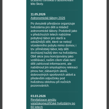
účastníci certifikát o absolvování
této školy.
11.05.2026
Astronomické tábory 2026
Po dvouleté přestávce organizuje
hvězdárna pro děti a mládež
astronomické tábory. Podobně jako
v předchozích letech nabízíme
pobytový tábor pro starší a
odvážnější děti, které se nebojí
vícedenního pobytu mimo domov, i
tzv. příměstský tábor, kdy děti
docházejí každý den na hvězdárnu.
Obě akce jsou koncipovány jako
vzdělávací, naším cílem však není
děti zahlcovat informacemi, ale
nabídnout jim smysluplnou rekreaci
plnou her, zábavných úkolů,
dobrovolných sportovních aktivit a
především odpočinku pod
hvězdnou oblohou při nočních
pozorováních.
03.03.2026
Revitalizace areálu
valašskomeziříčské hvězdárny po
60 letech