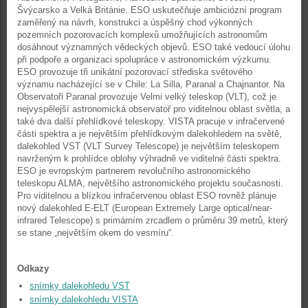
Švýcarsko a Velká Británie. ESO uskutečňuje ambiciózní program
zaměřený na návrh, konstrukci a úspěšný chod výkonných
pozemních pozorovacích komplexů umožňujících astronomům
dosáhnout významných vědeckých objevů. ESO také vedoucí úlohu
při podpoře a organizaci spolupráce v astronomickém výzkumu.
ESO provozuje tři unikátní pozorovací střediska světového
významu nacházející se v Chile: La Silla, Paranal a Chajnantor. Na
Observatoři Paranal provozuje Velmi velký teleskop (VLT), což je
nejvyspělejší astronomická observatoř pro viditelnou oblast světla, a
také dva další přehlídkové teleskopy. VISTA pracuje v infračervené
části spektra a je největším přehlídkovým dalekohledem na světě,
dalekohled VST (VLT Survey Telescope) je největším teleskopem
navrženým k prohlídce oblohy výhradně ve viditelné části spektra.
ESO je evropským partnerem revolučního astronomického
teleskopu ALMA, největšího astronomického projektu současnosti.
Pro viditelnou a blízkou infračervenou oblast ESO rovněž plánuje
nový dalekohled E-ELT (European Extremely Large optical/near-
infrared Telescope) s primárním zrcadlem o průměru 39 metrů, který
se stane „největším okem do vesmíru“.
Odkazy
snímky dalekohledu VST
snímky dalekohledu VISTA