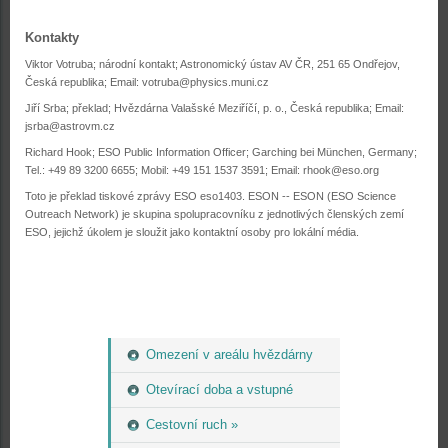
Kontakty
Viktor Votruba; národní kontakt; Astronomický ústav AV ČR, 251 65 Ondřejov,
Česká republika; Email:
votruba@physics.muni.cz
Jiří Srba; překlad; Hvězdárna Valašské Meziříčí, p. o., Česká republika; Email:
jsrba@astrovm.cz
Richard Hook; ESO Public Information Officer; Garching bei München, Germany;
Tel.: +49 89 3200 6655; Mobil: +49 151 1537 3591; Email:
rhook@eso.org
Toto je překlad tiskové zprávy ESO eso1403. ESON -- ESON (ESO Science
Outreach Network) je skupina spolupracovníku z jednotlivých členských zemí
ESO, jejichž úkolem je sloužit jako kontaktní osoby pro lokální média.
Omezení v areálu hvězdárny
Otevírací doba a vstupné
Cestovní ruch »