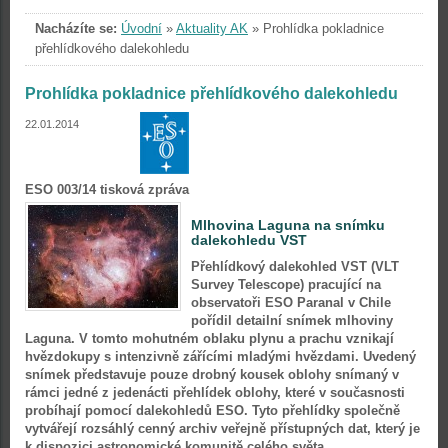
Nacházíte se:
Úvodní
»
Aktuality AK
»
Prohlídka pokladnice
přehlídkového dalekohledu
Prohlídka pokladnice přehlídkového dalekohledu
22.01.2014
ESO 003/14 tisková zpráva
Mlhovina Laguna na snímku
dalekohledu VST
Přehlídkový dalekohled VST (VLT
Survey Telescope) pracující na
observatoři ESO Paranal v Chile
pořídil detailní snímek mlhoviny
Laguna. V tomto mohutném oblaku plynu a prachu vznikají
hvězdokupy s intenzivně zářícími mladými hvězdami. Uvedený
snímek představuje pouze drobný kousek oblohy snímaný v
rámci jedné z jedenácti přehlídek oblohy, které v současnosti
probíhají pomocí dalekohledů ESO. Tyto přehlídky společně
vytvářejí rozsáhlý cenný archiv veřejně přístupných dat, který je
k dispozici astronomické komunitě celého světa.