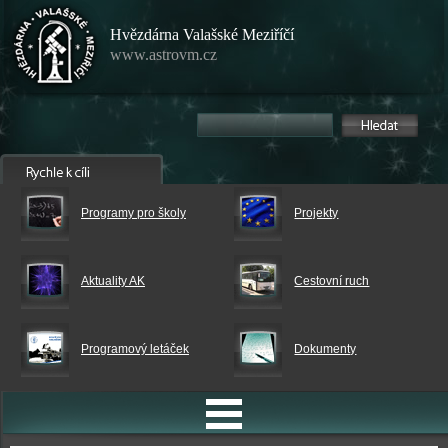
Hvězdárna Valašské Meziříčí
www.astrovm.cz
Programy pro školy
Projekty
Aktuality AK
Cestovní ruch
Programový letáček
Dokumenty