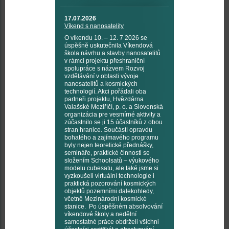
17.07.2026
Víkend s nanosatelity
O víkendu 10. – 12. 7 2026 se
úspěšně uskutečnila Víkendová
škola návrhu a stavby nanosatelitů
v rámci projektu přeshraniční
spolupráce s názvem Rozvoj
vzdělávání v oblasti vývoje
nanosatelitů a kosmických
technologií. Akci pořádali oba
partneři projektu, Hvězdárna
Valašské Meziříčí, p. o. a Slovenská
organizácia pre vesmírné aktivity a
zúčastnilo se ji 15 účastníků z obou
stran hranice. Součástí opravdu
bohatého a zajímavého programu
byly nejen teoretické přednášky,
semináře, praktické činnosti se
složením Schoolsatů – výukového
modelu cubesatu, ale také jsme si
vyzkoušeli virtuální technologie i
praktická pozorování kosmických
objektů pozemními dalekohledy,
včetně Mezinárodní kosmické
stanice. Po úspěšném absolvování
víkendové školy a nedělní
samostatné práce obdrželi všichni