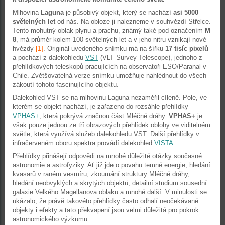
Mlhovina
Laguna
je působivý objekt, který se nachází
asi 5000
světelných let
od nás. Na obloze ji nalezneme v souhvězdí Střelce.
Tento mohutný oblak plynu a prachu, známý také pod označením
M
8
, má průměr kolem 100 světelných let a v jeho nitru vznikají nové
hvězdy
[1]
. Originál uvedeného snímku má na šířku
17 tisíc pixelů
a pochází z dalekohledu
VST
(VLT Survey Telescope), jednoho z
přehlídkových teleskopů pracujících na observatoři ESO/Paranal v
Chile. Zvětšovatelná verze snímku umožňuje nahlédnout do všech
zákoutí tohoto fascinujícího objektu.
Dalekohled VST se na mlhovinu Laguna nezaměřil cíleně. Pole, ve
kterém se objekt nachází, je zařazeno do rozsáhle přehlídky
VPHAS+
, která pokrývá značnou část Mléčné dráhy.
VPHAS+
je
však pouze jednou ze tří obrazových přehlídek oblohy ve viditelném
světle, která využívá služeb dalekohledu VST. Další přehlídky v
infračerveném oboru spektra provádí dalekohled
VISTA
.
Přehlídky přinášejí odpovědi na mnohé důležité otázky současné
astronomie a astrofyziky. Ať již jde o povahu temné energie, hledání
kvasarů v raném vesmíru, zkoumání struktury Mléčné dráhy,
hledání neobvyklých a skrytých objektů, detailní studium sousední
galaxie Velkého Magellanova oblaku a mnohé další. V minulosti se
ukázalo, že právě takovéto přehlídky často odhalí neočekávané
objekty i efekty a tato překvapení jsou velmi důležitá pro pokrok
astronomického výzkumu.