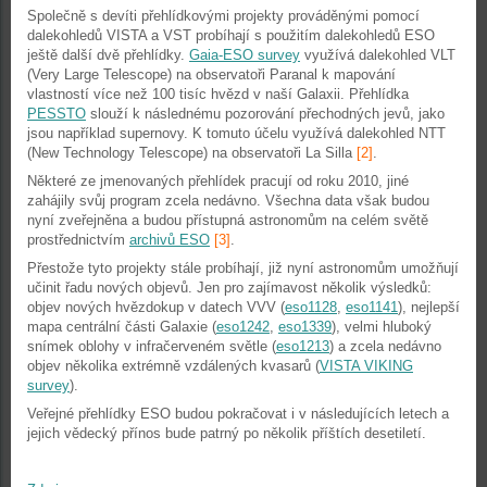
Společně s devíti přehlídkovými projekty prováděnými pomocí
dalekohledů VISTA a VST probíhají s použitím dalekohledů ESO
ještě další dvě přehlídky.
Gaia-ESO survey
využívá dalekohled VLT
(Very Large Telescope) na observatoři Paranal k mapování
vlastností více než 100 tisíc hvězd v naší Galaxii. Přehlídka
PESSTO
slouží k následnému pozorování přechodných jevů, jako
jsou například supernovy. K tomuto účelu využívá dalekohled NTT
(New Technology Telescope) na observatoři La Silla
[2]
.
Některé ze jmenovaných přehlídek pracují od roku 2010, jiné
zahájily svůj program zcela nedávno. Všechna data však budou
nyní zveřejněna a budou přístupná astronomům na celém světě
prostřednictvím
archivů ESO
[3]
.
Přestože tyto projekty stále probíhají, již nyní astronomům umožňují
učinit řadu nových objevů. Jen pro zajímavost několik výsledků:
objev nových hvězdokup v datech VVV (
eso1128
,
eso1141
), nejlepší
mapa centrální části Galaxie (
eso1242
,
eso1339
), velmi hluboký
snímek oblohy v infračerveném světle (
eso1213
) a zcela nedávno
objev několika extrémně vzdálených kvasarů (
VISTA VIKING
survey
).
Veřejné přehlídky ESO budou pokračovat i v následujících letech a
jejich vědecký přínos bude patrný po několik příštích desetiletí.