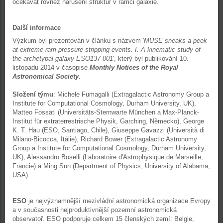
očekávat rovněž narušení struktur v rámci galaxie.
Další informace
Výzkum byl prezentován v článku s názvem '
MUSE sneaks a peek
at extreme ram-pressure stripping events. I. A kinematic study of
the archetypal galaxy ESO137-001
', který byl publikování 10.
listopadu 2014 v časopise
Monthly Notices of the Royal
Astronomical Society
.
Složení týmu
: Michele Fumagalli (Extragalactic Astronomy Group a
Institute for Computational Cosmology, Durham University, UK),
Matteo Fossati (Universitäts-Sternwarte München a Max-Planck-
Institut für extraterrestrische Physik, Garching, Německo), George
K. T. Hau (ESO, Santiago, Chile), Giuseppe Gavazzi (Università di
Milano-Bicocca, Itálie), Richard Bower (Extragalactic Astronomy
Group a Institute for Computational Cosmology, Durham University,
UK), Alessandro Boselli (Laboratoire d'Astrophysique de Marseille,
Francie) a Ming Sun (Department of Physics, University of Alabama,
USA).
ESO
je nejvýznamnější mezivládní astronomická organizace Evropy
a v současnosti nejproduktivnější pozemní astronomická
observatoř. ESO podporuje celkem 15 členských zemí: Belgie,