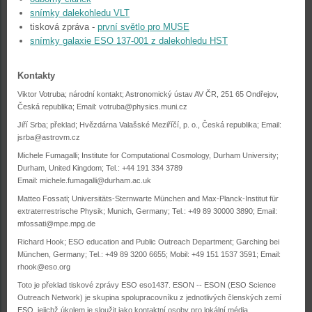
snímky dalekohledu VLT
tisková zpráva -
první světlo pro MUSE
snímky galaxie ESO 137-001 z dalekohledu HST
Kontakty
Viktor Votruba; národní kontakt; Astronomický ústav AV ČR, 251 65 Ondřejov,
Česká republika; Email: votruba@physics.muni.cz
Jiří Srba; překlad; Hvězdárna Valašské Meziříčí, p. o., Česká republika; Email:
jsrba@astrovm.cz
Michele Fumagalli; Institute for Computational Cosmology, Durham University;
Durham, United Kingdom; Tel.: +44 191 334 3789
Email: michele.fumagalli@durham.ac.uk
Matteo Fossati; Universitäts-Sternwarte München and Max-Planck-Institut für
extraterrestrische Physik; Munich, Germany; Tel.: +49 89 30000 3890; Email:
mfossati@mpe.mpg.de
Richard Hook; ESO education and Public Outreach Department; Garching bei
München, Germany; Tel.: +49 89 3200 6655; Mobil: +49 151 1537 3591; Email:
rhook@eso.org
Toto je překlad tiskové zprávy ESO eso1437. ESON -- ESON (ESO Science
Outreach Network) je skupina spolupracovníku z jednotlivých členských zemí
ESO, jejichž úkolem je sloužit jako kontaktní osoby pro lokální média.