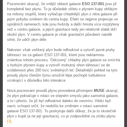
Pozorování ukazují, že vnější oblasti galaxie
ESO 137-001
jsou již
kompletně bez plynu. To je důsledek střetu s plynem kupy ohřátým
na miliony stupňů, který vytlačuje chladnější plyn z nitra galaxie při
jejím pohybu směrem do centra kupy. Efekt se nejprve projevuje ve
spirálních ramenech, kde jsou hvězdy a další hmota více rozptýleny
než v centru galaxie, a jejich gravitace tedy jen relativně slabě drží
okolní plyn. V centru galaxie je však gravitační působení natolik
silné, že udrží plyn déle.
Nakonec však veškerý plyn bude odfouknut a vytvoří jasné pruhy
táhnoucí se za galaxií ESO 137-001, které jsou neklamnou
známkou tohoto procesu. 'Odcizený‘ chladný plyn galaxie se smíchá
s horkým plynem kupy a vytvoří mohutný ohon táhnoucí se do
vzdálenosti přes 200 tisíc světelných let. Detailnější pohled na tyto
proudy plynu členům týmu umožnil lépe pochopit turbulence
vznikající v důsledku této interakce.
Nová pozorování proudů plynu provedená přístrojem
MUSE
ukazují,
že plyn pokračuje v rotaci ve stejném smyslu jako samotná galaxie,
a to i přesto, že již byl odfouknut daleko do vesmíru. Vědci byli
navíc schopni určit, že nedošlo ke změnám v rotaci samotné
galaxie ESO 137-001. To poskytuje další důkaz, že je to skutečně
plyn v kupě (a ne její gravitace), co je zodpovědné za ztrátu plynu
[3]
.