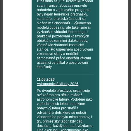
zúčastnilo se ji 15 účastníků z obou
stran hranice. Součástí opravdu
bohatého a zajímavého programu
byly nejen teoretické přednášky,
semináře, praktické činnosti se
složením Schoolsatů – výukového
modelu cubesatu, ale také jsme si
vyzkoušeli virtuální technologie i
praktická pozorování kosmických
objektů pozemními dalekohledy,
včetně Mezinárodní kosmické
stanice. Po úspěšném absolvování
víkendové školy a nedělní
samostatné práce obdrželi všichni
účastníci certifikát o absolvování
této školy.
11.05.2026
Astronomické tábory 2026
Po dvouleté přestávce organizuje
hvězdárna pro děti a mládež
astronomické tábory. Podobně jako
v předchozích letech nabízíme
pobytový tábor pro starší a
odvážnější děti, které se nebojí
vícedenního pobytu mimo domov, i
tzv. příměstský tábor, kdy děti
docházejí každý den na hvězdárnu.
Obě akce jsou koncipovány jako