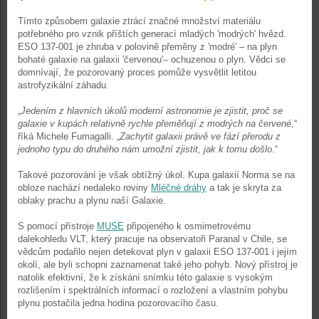
Tímto způsobem galaxie ztrácí značné množství materiálu
potřebného pro vznik příštích generací mladých 'modrých' hvězd.
ESO 137-001 je zhruba v polovině přeměny z 'modré' – na plyn
bohaté galaxie na galaxii 'červenou'– ochuzenou o plyn. Vědci se
domnívají, že pozorovaný proces pomůže vysvětlit letitou
astrofyzikální záhadu.
„
Jedením z hlavních úkolů moderní astronomie je zjistit, proč se
galaxie v kupách relativně rychle přeměňují z modrých na červené
,“
říká Michele Fumagalli. „
Zachytit galaxii právě ve fází přerodu z
jednoho typu do druhého nám umožní zjistit, jak k tomu došlo
.“
Takové pozorování je však obtížný úkol. Kupa galaxií Norma se na
obloze nachází nedaleko roviny
Mléčné dráhy
a tak je skryta za
oblaky prachu a plynu naší Galaxie.
S pomocí přístroje
MUSE
připojeného k osmimetrovému
dalekohledu VLT, který pracuje na observatoři Paranal v Chile, se
vědcům podařilo nejen detekovat plyn v galaxii ESO 137-001 i jejím
okolí, ale byli schopni zaznamenat také jeho pohyb. Nový přístroj je
natolik efektivní, že k získání snímku této galaxie s vysokým
rozlišením i spektrálních informací o rozložení a vlastním pohybu
plynu postačila jedna hodina pozorovacího času.