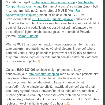
Michele Fumagalli (
Extragalactic Astronomy Group
a
Institute for
Computational Cosmology
, Durham University) se svým týmem byli
mezi prvními, kdo použil nový přístroj
MUSE
(
Multi Unit
Spectroscopic Explorer
) pracující na dalekohledu
VLT
. Při
pozorování galaxie
ESO 137-001
(
spirální galaxie
vzdálené 200
milionů světelných let, která se na obloze nachází v souhvězdí Jižní
trojúhelník) se jim podařilo získat dosud nejlepší informace o tom,
co se děje při jejím pohybu kupou galaxií v souhvězdí Pravítka
(Norma,
Norma Cluster
).
Přístroj
MUSE
astronomům nabízí nejen obrazovou informaci, ale
také spektrum pro každý jednotlivý pixel obrazu. S pomocí tohoto
zařízení vědci získají při každém pozorování asi
90 000 spekter
a
díky tomu mohou vytvořit detailní mapu pohybů a dalších vlastností
pozorovaného objektu
[1]
.
Galaxie
ESO 137-001
přichází o plyn při procesu, který je
označován jako '
ram-pressure stripping
' (což by se dalo přeložit jako
‚náporové odfukování‘). K tomuto jevu dochází obecně při
vysokorychlostním pohybu objektu kapalným nebo plynným
prostředím. Jeho princip lze přiblížit například pomocí vlající srsti
psa, který vystrčí hlavu z otevřeného okna jedoucího automobilu. V
případě galaxií je však plyn součástí velmi mohutného řídkého
oblaku, který obaluje celou kupu galaxií, do které ESO 137-001 vlétá
rychlostí několik milionů kilometrů za hodinu
[2]
.