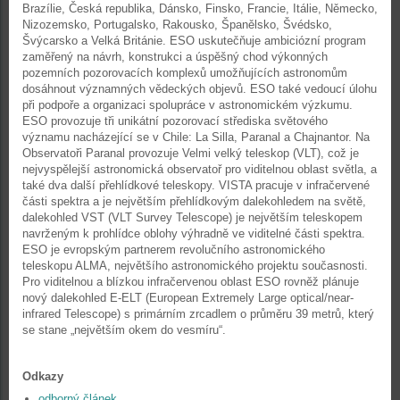
Brazílie, Česká republika, Dánsko, Finsko, Francie, Itálie, Německo,
Nizozemsko, Portugalsko, Rakousko, Španělsko, Švédsko,
Švýcarsko a Velká Británie. ESO uskutečňuje ambiciózní program
zaměřený na návrh, konstrukci a úspěšný chod výkonných
pozemních pozorovacích komplexů umožňujících astronomům
dosáhnout významných vědeckých objevů. ESO také vedoucí úlohu
při podpoře a organizaci spolupráce v astronomickém výzkumu.
ESO provozuje tři unikátní pozorovací střediska světového
významu nacházející se v Chile: La Silla, Paranal a Chajnantor. Na
Observatoři Paranal provozuje Velmi velký teleskop (VLT), což je
nejvyspělejší astronomická observatoř pro viditelnou oblast světla, a
také dva další přehlídkové teleskopy. VISTA pracuje v infračervené
části spektra a je největším přehlídkovým dalekohledem na světě,
dalekohled VST (VLT Survey Telescope) je největším teleskopem
navrženým k prohlídce oblohy výhradně ve viditelné části spektra.
ESO je evropským partnerem revolučního astronomického
teleskopu ALMA, největšího astronomického projektu současnosti.
Pro viditelnou a blízkou infračervenou oblast ESO rovněž plánuje
nový dalekohled E-ELT (European Extremely Large optical/near-
infrared Telescope) s primárním zrcadlem o průměru 39 metrů, který
se stane „největším okem do vesmíru“.
Odkazy
odborný článek