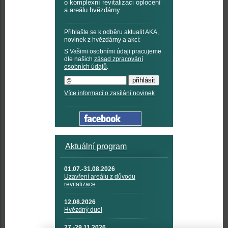
o komplexní revitalizaci oplocení
a areálu hvězdárny.
Přihlašte se k odběru aktualit AKA,
novinek z hvězdárny a akcí:
S Vašimi osobními údaji pracujeme
dle našich
zásad zpracování
osobních údajů
.
Více informací o zasílání novinek
Aktuální program
01.07.-31.08.2026
Uzavření areálu z důvodu
revitalizace
12.08.2026
Hvězdný duel
27.-29.11.2026