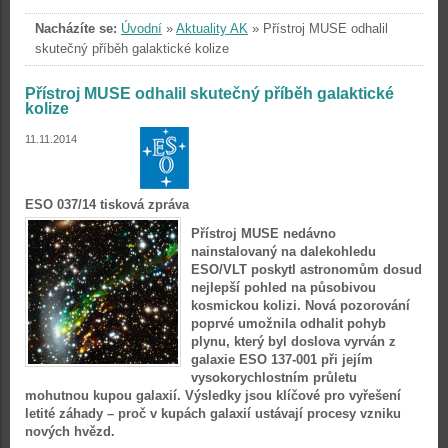
Nacházíte se:
Úvodní
»
Aktuality AK
»
Přístroj MUSE odhalil
skutečný příběh galaktické kolize
Přístroj MUSE odhalil skutečný příběh galaktické
kolize
11.11.2014
ESO 037/14 tisková zpráva
Přístroj MUSE nedávno
nainstalovaný na dalekohledu
ESO/VLT poskytl astronomům dosud
nejlepší pohled na působivou
kosmickou kolizi. Nová pozorování
poprvé umožnila odhalit pohyb
plynu, který byl doslova vyrván z
galaxie ESO 137-001 při jejím
vysokorychlostním průletu
mohutnou kupou galaxií. Výsledky jsou klíčové pro vyřešení
letité záhady – proč v kupách galaxií ustávají procesy vzniku
nových hvězd.