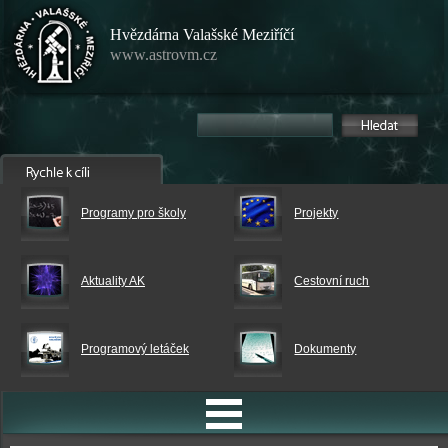
Hvězdárna Valašské Meziříčí
www.astrovm.cz
Programy pro školy
Projekty
Aktuality AK
Cestovní ruch
Programový letáček
Dokumenty