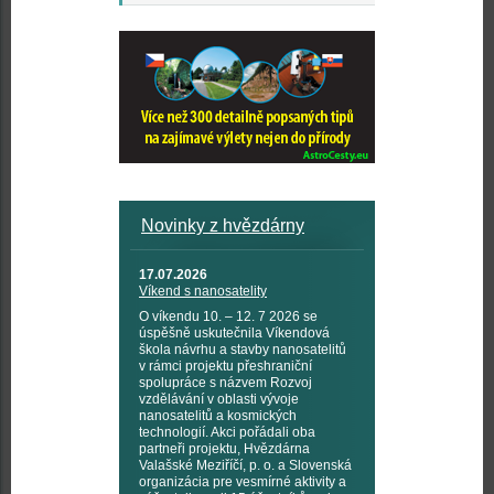
Novinky z hvězdárny
17.07.2026
Víkend s nanosatelity
O víkendu 10. – 12. 7 2026 se
úspěšně uskutečnila Víkendová
škola návrhu a stavby nanosatelitů
v rámci projektu přeshraniční
spolupráce s názvem Rozvoj
vzdělávání v oblasti vývoje
nanosatelitů a kosmických
technologií. Akci pořádali oba
partneři projektu, Hvězdárna
Valašské Meziříčí, p. o. a Slovenská
organizácia pre vesmírné aktivity a