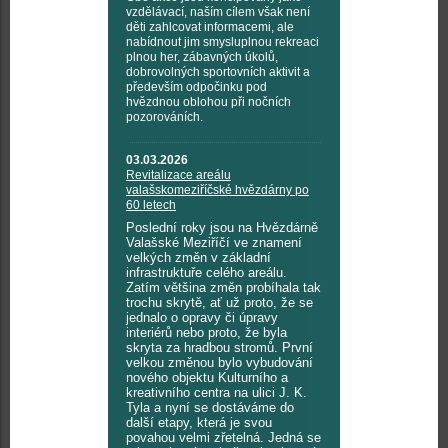
vzdělávací, naším cílem však není
děti zahlcovat informacemi, ale
nabídnout jim smysluplnou rekreaci
plnou her, zábavných úkolů,
dobrovolných sportovních aktivit a
především odpočinku pod
hvězdnou oblohou při nočních
pozorováních.
03.03.2026
Revitalizace areálu
valašskomeziříčské hvězdárny po
60 letech
Poslední roky jsou na Hvězdárně
Valašské Meziříčí ve znamení
velkých změn v základní
infrastruktuře celého areálu.
Zatím většina změn probíhala tak
trochu skrytě, ať už proto, že se
jednalo o opravy či úpravy
interiérů nebo proto, že byla
skryta za hradbou stromů. První
velkou změnou bylo vybudování
nového objektu Kulturního a
kreativního centra na ulici J. K.
Tyla a nyní se dostáváme do
další etapy, která je svou
povahou velmi zřetelná. Jedná se