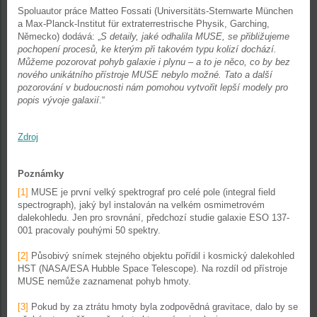
Spoluautor práce Matteo Fossati (Universitäts-Sternwarte München
a Max-Planck-Institut für extraterrestrische Physik, Garching,
Německo) dodává: „
S detaily, jaké odhalila MUSE, se přibližujeme
pochopení procesů, ke kterým při takovém typu kolizí dochází.
Můžeme pozorovat pohyb galaxie i plynu – a to je něco, co by bez
nového unikátního přístroje MUSE nebylo možné. Tato a další
pozorování v budoucnosti nám pomohou vytvořit lepší modely pro
popis vývoje galaxií
.“
Zdroj
Poznámky
[1]
MUSE je první velký spektrograf pro celé pole (integral field
spectrograph), jaký byl instalován na velkém osmimetrovém
dalekohledu. Jen pro srovnání, předchozí studie galaxie ESO 137-
001 pracovaly pouhými 50 spektry.
[2]
Působivý snímek stejného objektu pořídil i kosmický dalekohled
HST (NASA/ESA Hubble Space Telescope). Na rozdíl od přístroje
MUSE nemůže zaznamenat pohyb hmoty.
[3]
Pokud by za ztrátu hmoty byla zodpovědná gravitace, dalo by se