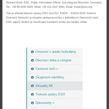
Richard Hook; ESO, Public Information Officer; Garching bei München, Germany;
Tel.: +49 89 3200 6655; Mobil: +49 151 1537 3591; Email:
rhook@eso.org
Toto je překlad tiskové zprávy ESO eso1311. ESON -- ESON (ESO Science
Outreach Network) je skupina spolupracovníku z jednotlivých členských zemí
ESO, jejichž úkolem je sloužit jako kontaktní osoby pro lokální média.
Omezení v areálu hvězdárny
Otevírací doba a vstupné
Cestovní ruch »
Skupinové návštěvy
Aktuality AK
Tiskové zprávy ESO
Dokumenty »