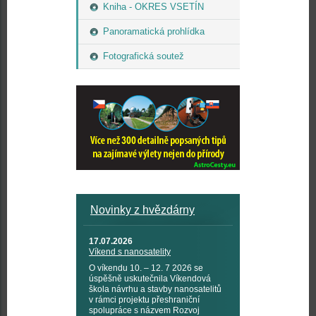
Kniha - OKRES VSETÍN
Panoramatická prohlídka
Fotografická soutež
Novinky z hvězdárny
17.07.2026
Víkend s nanosatelity
O víkendu 10. – 12. 7 2026 se
úspěšně uskutečnila Víkendová
škola návrhu a stavby nanosatelitů
v rámci projektu přeshraniční
spolupráce s názvem Rozvoj