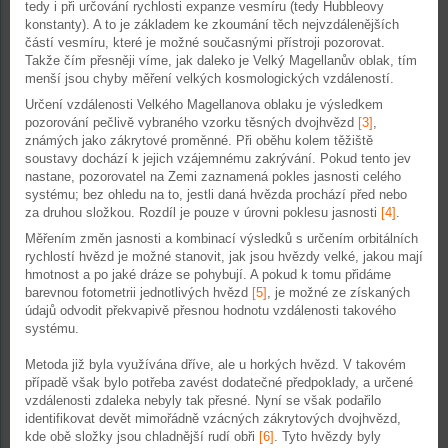
tedy i při určování rychlosti expanze vesmíru (tedy Hubbleovy
konstanty). A to je základem ke zkoumání těch nejvzdálenějších
částí vesmíru, které je možné současnými přístroji pozorovat.
Takže čím přesněji víme, jak daleko je Velký Magellanův oblak, tím
menší jsou chyby měření velkých kosmologických vzdáleností.
Určení vzdálenosti Velkého Magellanova oblaku je výsledkem
pozorování pečlivě vybraného vzorku těsných dvojhvězd
[3]
,
známých jako zákrytové proměnné. Při oběhu kolem těžiště
soustavy dochází k jejich vzájemnému zakrývání. Pokud tento jev
nastane, pozorovatel na Zemi zaznamená pokles jasnosti celého
systému; bez ohledu na to, jestli daná hvězda prochází před nebo
za druhou složkou. Rozdíl je pouze v úrovni poklesu jasnosti
[4]
.
Měřením změn jasnosti a kombinací výsledků s určením orbitálních
rychlostí hvězd je možné stanovit, jak jsou hvězdy velké, jakou mají
hmotnost a po jaké dráze se pohybují. A pokud k tomu přidáme
barevnou fotometrii jednotlivých hvězd
[5]
, je možné ze získaných
údajů odvodit překvapivě přesnou hodnotu vzdálenosti takového
systému.
Metoda již byla využívána dříve, ale u horkých hvězd. V takovém
případě však bylo potřeba zavést dodatečné předpoklady, a určené
vzdálenosti zdaleka nebyly tak přesné. Nyní se však podařilo
identifikovat devět mimořádně vzácných zákrytových dvojhvězd,
kde obě složky jsou chladnější rudí obři
[6]
. Tyto hvězdy byly