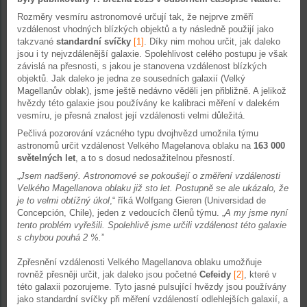
Rozměry vesmíru astronomové určují tak, že nejprve změří
vzdálenost vhodných blízkých objektů a ty následně použijí jako
takzvané
standardní svíčky
[1]
. Díky nim mohou určit, jak daleko
jsou i ty nejvzdálenější galaxie. Spolehlivost celého postupu je však
závislá na přesnosti, s jakou je stanovena vzdálenost blízkých
objektů. Jak daleko je jedna ze sousedních galaxií (Velký
Magellanův oblak), jsme ještě nedávno věděli jen přibližně. A jelikož
hvězdy této galaxie jsou používány ke kalibraci měření v dalekém
vesmíru, je přesná znalost její vzdálenosti velmi důležitá.
Pečlivá pozorování vzácného typu dvojhvězd umožnila týmu
astronomů určit vzdálenost Velkého Magelanova oblaku na
163 000
světelných let
, a to s dosud nedosažitelnou přesností.
„
Jsem nadšený. Astronomové se pokoušejí o změření vzdálenosti
Velkého Magellanova oblaku již sto let. Postupně se ale ukázalo, že
je to velmi obtížný úkol
,“ říká Wolfgang Gieren (Universidad de
Concepción, Chile), jeden z vedoucích členů týmu. „
A my jsme nyní
tento problém vyřešili. Spolehlivě jsme určili vzdálenost této galaxie
s chybou pouhá 2 %.
”
Zpřesnění vzdálenosti Velkého Magellanova oblaku umožňuje
rovněž přesněji určit, jak daleko jsou početné
Cefeidy
[2]
, které v
této galaxii pozorujeme. Tyto jasné pulsující hvězdy jsou používány
jako standardní svíčky při měření vzdáleností odlehlejších galaxií, a