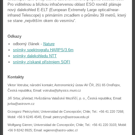
Pro viditelnou a blízkou infračervenou oblast ESO rovněž plánuje
nový dalekohled E-ELT (European Extremely Large optical/near-
infrared Telescope) s primárním zrcadlem o průměru 39 metrů, který
se stane „největším okem do vesmíru“.
Odkazy
odborný článek -
Nature
snímky spektrografu HARPS/3.6m
snímky dalekohledu NTT
snímky získané přístrojem SOFI
Kontakty
Viktor Votruba; národní kontakt; Astronomický ústav AV ČR, 251 65 Ondřejov,
Česká republika; Email:
votruba@physics.muni.cz
Jiří Srba; překlad; Hvězdárna Valašské Meziříčí, p. o., Česká republika; Email:
jsrba@astrovm.cz
Grzegorz Pietrzyński; Universidad de Concepción; Chile; Tel.: +56 41 220 7268;
Mobil: +56 9 6245 4545; Email:
pietrzyn@astrouw.edu.pl
Wolfgang Gieren; Universidad de Concepción; Chile; Tel.: +56 41 220 3103; Mobil:
+56 9 8242 8925; Email:
wgieren@astro-udec.cl