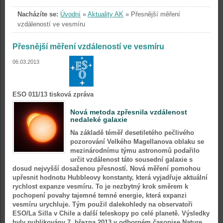
Nacházíte se:
Úvodní
»
Aktuality AK
»
Přesnější měření
vzdáleností ve vesmíru
Přesnější měření vzdáleností ve vesmíru
06.03.2013
ESO 011/13 tisková zpráva
Nová metoda zpřesnila vzdálenost
nedaleké galaxie
Na základě téměř desetiletého pečlivého
pozorování Velkého Magellanova oblaku se
mezinárodnímu týmu astronomů podařilo
určit vzdálenost táto sousední galaxie s
dosud nejvyšší dosaženou přesností. Nová měření pomohou
upřesnit hodnotu Hubbleovy konstanty, která vyjadřuje aktuální
rychlost expanze vesmíru. To je nezbytný krok směrem k
pochopení povahy tajemné temné energie, která expanzi
vesmíru urychluje. Tým použil dalekohledy na observatoři
ESO/La Silla v Chile a další teleskopy po celé planetě. Výsledky
byly publikovány 7. března 2013 v odborném časopise Nature.