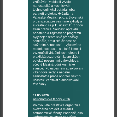
vzdělávání v oblasti vývoje
nanosatelitů a kosmických
technologií. Akci pořádali oba
partneři projektu, Hvězdárna
Valašské Meziříčí, p. o. a Slovenská
organizácia pre vesmírné aktivity a
zúčastnilo se ji 15 účastníků z obou
stran hranice. Součástí opravdu
bohatého a zajímavého programu
byly nejen teoretické přednášky,
semináře, praktické činnosti se
složením Schoolsatů – výukového
modelu cubesatu, ale také jsme si
vyzkoušeli virtuální technologie i
praktická pozorování kosmických
objektů pozemními dalekohledy,
včetně Mezinárodní kosmické
stanice. Po úspěšném absolvování
víkendové školy a nedělní
samostatné práce obdrželi všichni
účastníci certifikát o absolvování
této školy.
11.05.2026
Astronomické tábory 2026
Po dvouleté přestávce organizuje
hvězdárna pro děti a mládež
astronomické tábory. Podobně jako