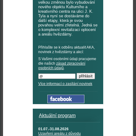
velkou změnou bylo vybudování
nového objektu Kulturního a
kreativního centra na ulici J. K.
Tyla a nyní se dostáváme do
další etapy, která je svou
povahou velmi zřetelná. Jedná se
o komplexní revitalizaci oplocení
a areálu hvězdárny.
Přihlašte se k odběru aktualit AKA,
novinek z hvězdárny a akcí:
S Vašimi osobními údaji pracujeme
dle našich
zásad zpracování
osobních údajů
.
Více informací o zasílání novinek
Aktuální program
01.07.-31.08.2026
Uzavření areálu z důvodu