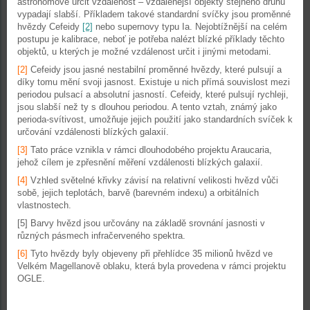
astronomové určit vzdálenost – vzdálenější objekty stejného druhu
vypadají slabší. Příkladem takové standardní svíčky jsou proměnné
hvězdy Cefeidy
[2]
nebo supernovy typu Ia. Nejobtížnější na celém
postupu je kalibrace, neboť je potřeba nalézt blízké příklady těchto
objektů, u kterých je možné vzdálenost určit i jinými metodami.
[2]
Cefeidy jsou jasné nestabilní proměnné hvězdy, které pulsují a
díky tomu mění svoji jasnost. Existuje u nich přímá souvislost mezi
periodou pulsací a absolutní jasností. Cefeidy, které pulsují rychleji,
jsou slabší než ty s dlouhou periodou. A tento vztah, známý jako
perioda-svítivost, umožňuje jejich použití jako standardních svíček k
určování vzdálenosti blízkých galaxií.
[3]
Tato práce vznikla v rámci dlouhodobého projektu Araucaria,
jehož cílem je zpřesnění měření vzdálenosti blízkých galaxií.
[4]
Vzhled světelné křivky závisí na relativní velikosti hvězd vůči
sobě, jejich teplotách, barvě (barevném indexu) a orbitálních
vlastnostech.
[5] Barvy hvězd jsou určovány na základě srovnání jasnosti v
různých pásmech infračerveného spektra.
[6]
Tyto hvězdy byly objeveny při přehlídce 35 milionů hvězd ve
Velkém Magellanově oblaku, která byla provedena v rámci projektu
OGLE.