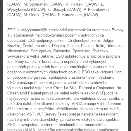
(OAUW), M. Szymański (OAUW), R. Poleski (OAUW), Ł.
Wyrzykowski (OAUW), K. Ulaczyk (OAUW), P. Pietrukowicz
(OAUW), M. Górski (OAUW), P. Karczmarek (OAUW).
ESO je nejvýznamnější mezivládní astronomická organizace Evropy
a v současnosti nejproduktivnější pozemní astronomická
observatoř. ESO podporuje celkem 15 členských zemí: Belgie,
Brazílie, Česká republika, Dánsko, Finsko, Francie, Itálie, Německo,
Nizozemsko, Portugalsko, Rakousko, Španělsko, Švédsko,
Švýcarsko a Velká Británie. ESO uskutečňuje ambiciózní program
zaměřený na návrh, konstrukci a úspěšný chod výkonných
pozemních pozorovacích komplexů umožňujících astronomům
dosáhnout významných vědeckých objevů. ESO také vedoucí úlohu
při podpoře a organizaci spolupráce v astronomickém výzkumu.
ESO provozuje tři unikátní pozorovací střediska světového
významu nacházející se v Chile: La Silla, Paranal a Chajnantor. Na
Observatoři Paranal provozuje Velmi velký teleskop (VLT), což je
nejvyspělejší astronomická observatoř pro viditelnou oblast světla, a
také dva další přehlídkové teleskopy. VISTA pracuje v infračervené
části spektra a je největším přehlídkovým dalekohledem na světě,
dalekohled VST (VLT Survey Telescope) je největším teleskopem
navrženým k prohlídce oblohy výhradně ve viditelné části spektra.
ESO je evropským partnerem revolučního astronomického
teleskopu ALMA, největšího astronomického projektu současnosti.