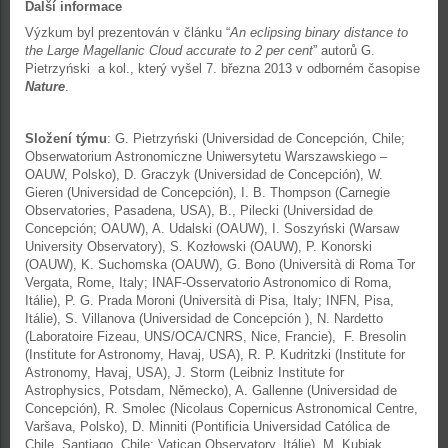
Další informace
Výzkum byl prezentován v článku “
An eclipsing binary distance to
the Large Magellanic Cloud accurate to 2 per cent
” autorů G.
Pietrzyński a kol., který vyšel 7. března 2013 v odborném časopise
Nature
.
Složení týmu
: G. Pietrzyński (Universidad de Concepción, Chile;
Obserwatorium Astronomiczne Uniwersytetu Warszawskiego –
OAUW, Polsko), D. Graczyk (Universidad de Concepción), W.
Gieren (Universidad de Concepción), I. B. Thompson (Carnegie
Observatories, Pasadena, USA), B., Pilecki (Universidad de
Concepción; OAUW), A. Udalski (OAUW), I. Soszyński (Warsaw
University Observatory), S. Kozłowski (OAUW), P. Konorski
(OAUW), K. Suchomska (OAUW), G. Bono (Università di Roma Tor
Vergata, Rome, Italy; INAF-Osservatorio Astronomico di Roma,
Itálie), P. G. Prada Moroni (Università di Pisa, Italy; INFN, Pisa,
Itálie), S. Villanova (Universidad de Concepción ), N. Nardetto
(Laboratoire Fizeau, UNS/OCA/CNRS, Nice, Francie), F. Bresolin
(Institute for Astronomy, Havaj, USA), R. P. Kudritzki (Institute for
Astronomy, Havaj, USA), J. Storm (Leibniz Institute for
Astrophysics, Potsdam, Německo), A. Gallenne (Universidad de
Concepción), R. Smolec (Nicolaus Copernicus Astronomical Centre,
Varšava, Polsko), D. Minniti (Pontificia Universidad Católica de
Chile, Santiago, Chile; Vatican Observatory, Itálie), M. Kubiak