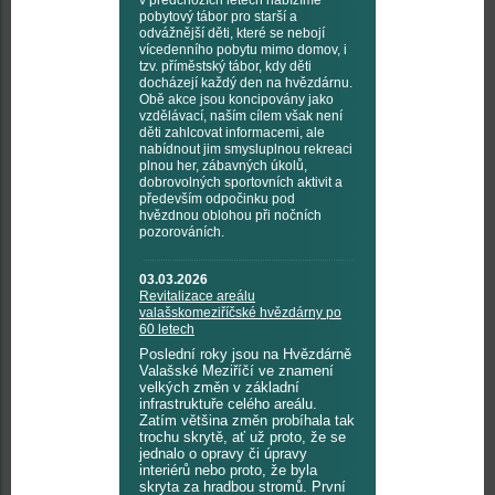
v předchozích letech nabízíme
pobytový tábor pro starší a
odvážnější děti, které se nebojí
vícedenního pobytu mimo domov, i
tzv. příměstský tábor, kdy děti
docházejí každý den na hvězdárnu.
Obě akce jsou koncipovány jako
vzdělávací, naším cílem však není
děti zahlcovat informacemi, ale
nabídnout jim smysluplnou rekreaci
plnou her, zábavných úkolů,
dobrovolných sportovních aktivit a
především odpočinku pod
hvězdnou oblohou při nočních
pozorováních.
03.03.2026
Revitalizace areálu
valašskomeziříčské hvězdárny po
60 letech
Poslední roky jsou na Hvězdárně
Valašské Meziříčí ve znamení
velkých změn v základní
infrastruktuře celého areálu.
Zatím většina změn probíhala tak
trochu skrytě, ať už proto, že se
jednalo o opravy či úpravy
interiérů nebo proto, že byla
skryta za hradbou stromů. První