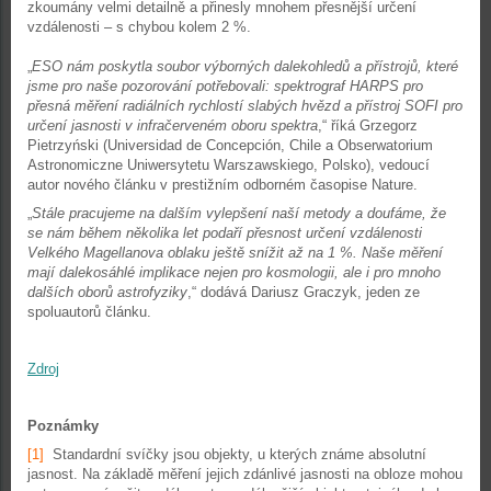
zkoumány velmi detailně a přinesly mnohem přesnější určení
vzdálenosti – s chybou kolem 2 %.
„
ESO nám poskytla soubor výborných dalekohledů a přístrojů, které
jsme pro naše pozorování potřebovali: spektrograf HARPS pro
přesná měření radiálních rychlostí slabých hvězd a přístroj SOFI pro
určení jasnosti v infračerveném oboru spektra
,“ říká Grzegorz
Pietrzyński (Universidad de Concepción, Chile a Obserwatorium
Astronomiczne Uniwersytetu Warszawskiego, Polsko), vedoucí
autor nového článku v prestižním odborném časopise Nature.
„
Stále pracujeme na dalším vylepšení naší metody a doufáme, že
se nám během několika let podaří přesnost určení vzdálenosti
Velkého Magellanova oblaku ještě snížit až na 1 %. Naše měření
mají dalekosáhlé implikace nejen pro kosmologii, ale i pro mnoho
dalších oborů astrofyziky
,“ dodává Dariusz Graczyk, jeden ze
spoluautorů článku.
Zdroj
Poznámky
[1]
Standardní svíčky jsou objekty, u kterých známe absolutní
jasnost. Na základě měření jejich zdánlivé jasnosti na obloze mohou