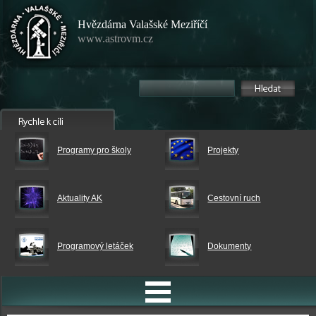
Hvězdárna Valašské Meziříčí
www.astrovm.cz
Programy pro školy
Projekty
Aktuality AK
Cestovní ruch
Programový letáček
Dokumenty