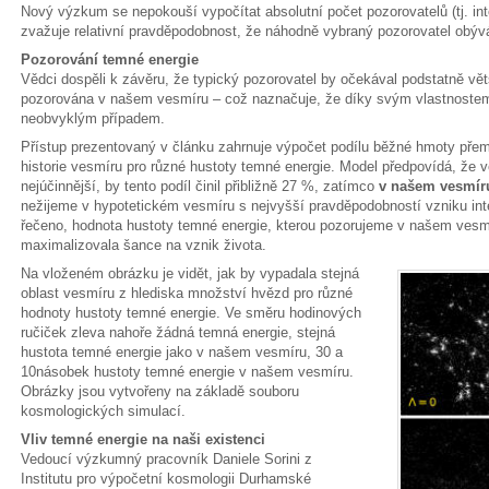
Nový výzkum se nepokouší vypočítat absolutní počet pozorovatelů (tj. inte
zvažuje relativní pravděpodobnost, že náhodně vybraný pozorovatel obývá
Pozorování temné energie
Vědci dospěli k závěru, že typický pozorovatel by očekával podstatně vět
pozorována v našem vesmíru – což naznačuje, že díky svým vlastnostem
neobvyklým případem.
Přístup prezentovaný v článku zahrnuje výpočet podílu běžné hmoty pře
historie vesmíru pro různé hustoty temné energie. Model předpovídá, že ve
nejúčinnější, by tento podíl činil přibližně 27 %, zatímco
v našem vesmíru
nežijeme v hypotetickém vesmíru s nejvyšší pravděpodobností vzniku inte
řečeno, hodnota hustoty temné energie, kterou pozorujeme v našem vesmí
maximalizovala šance na vznik života.
Na vloženém obrázku je vidět, jak by vypadala stejná
oblast vesmíru z hlediska množství hvězd pro různé
hodnoty hustoty temné energie. Ve směru hodinových
ručiček zleva nahoře žádná temná energie, stejná
hustota temné energie jako v našem vesmíru, 30 a
10násobek hustoty temné energie v našem vesmíru.
Obrázky jsou vytvořeny na základě souboru
kosmologických simulací.
Vliv temné energie na naši existenci
Vedoucí výzkumný pracovník Daniele Sorini z
Institutu pro výpočetní kosmologii Durhamské