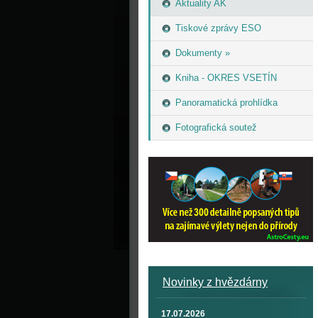
Aktuality AK
Tiskové zprávy ESO
Dokumenty »
Kniha - OKRES VSETÍN
Panoramatická prohlídka
Fotografická soutež
Novinky z hvězdárny
17.07.2026