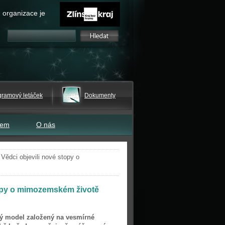
 organizace je
gramový letáček
Dokumenty
tem
O nás
Vědci objevili nové stopy o
topy o mimozemském životě
ký model založený na vesmírné