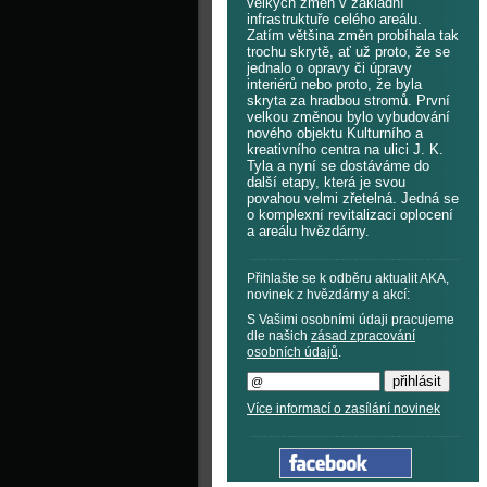
velkých změn v základní
infrastruktuře celého areálu.
Zatím většina změn probíhala tak
trochu skrytě, ať už proto, že se
jednalo o opravy či úpravy
interiérů nebo proto, že byla
skryta za hradbou stromů. První
velkou změnou bylo vybudování
nového objektu Kulturního a
kreativního centra na ulici J. K.
Tyla a nyní se dostáváme do
další etapy, která je svou
povahou velmi zřetelná. Jedná se
o komplexní revitalizaci oplocení
a areálu hvězdárny.
Přihlašte se k odběru aktualit AKA,
novinek z hvězdárny a akcí:
S Vašimi osobními údaji pracujeme
dle našich
zásad zpracování
osobních údajů
.
Více informací o zasílání novinek