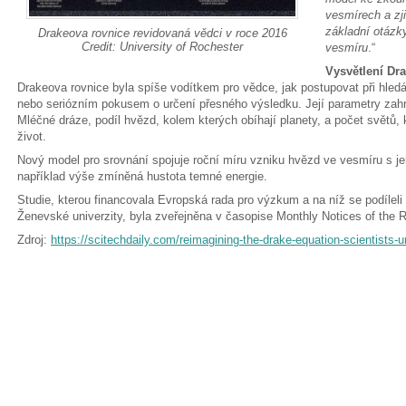
vesmírech a zji
základní otázk
Drakeova rovnice revidovaná vědci v roce 2016
Credit: University of Rochester
vesmíru
.“
Vysvětlení Dr
Drakeova rovnice byla spíše vodítkem pro vědce, jak postupovat při hledá
nebo seriózním pokusem o určení přesného výsledku. Její parametry zahr
Mléčné dráze, podíl hvězd, kolem kterých obíhají planety, a počet světů,
život.
Nový model pro srovnání spojuje roční míru vzniku hvězd ve vesmíru s je
například výše zmíněná hustota temné energie.
Studie, kterou financovala Evropská rada pro výzkum a na níž se podíleli 
Ženevské univerzity, byla zveřejněna v časopise Monthly Notices of the 
Zdroj:
https://scitechdaily.com/reimagining-the-drake-equation-scientists-u