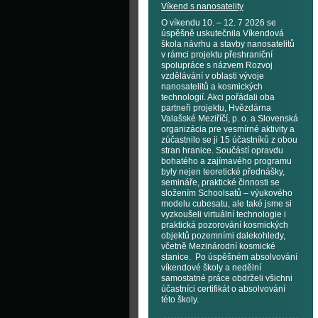
Víkend s nanosatelity
O víkendu 10. – 12. 7 2026 se
úspěšně uskutečnila Víkendová
škola návrhu a stavby nanosatelitů
v rámci projektu přeshraniční
spolupráce s názvem Rozvoj
vzdělávání v oblasti vývoje
nanosatelitů a kosmických
technologií. Akci pořádali oba
partneři projektu, Hvězdárna
Valašské Meziříčí, p. o. a Slovenská
organizácia pre vesmírné aktivity a
zúčastnilo se ji 15 účastníků z obou
stran hranice. Součástí opravdu
bohatého a zajímavého programu
byly nejen teoretické přednášky,
semináře, praktické činnosti se
složením Schoolsatů – výukového
modelu cubesatu, ale také jsme si
vyzkoušeli virtuální technologie i
praktická pozorování kosmických
objektů pozemními dalekohledy,
včetně Mezinárodní kosmické
stanice. Po úspěšném absolvování
víkendové školy a nedělní
samostatné práce obdrželi všichni
účastníci certifikát o absolvování
této školy.