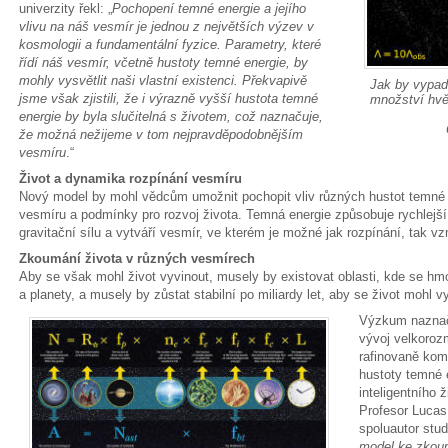
univerzity řekl: „
Pochopení temné energie a jejího
vlivu na náš vesmír je jednou z největších výzev v
kosmologii a fundamentální fyzice. Parametry, které
řídí náš vesmír, včetně hustoty temné energie, by
mohly vysvětlit naši vlastní existenci. Překvapivě
Jak by vypada
jsme však zjistili, že i výrazně vyšší hustota temné
množství hvě
energie by byla slučitelná s životem, což naznačuje,
že možná nežijeme v tom nejpravděpodobnějším
vesmíru
.“
Život a dynamika rozpínání vesmíru
Nový model by mohl vědcům umožnit pochopit vliv různých hustot temné e
vesmíru a podmínky pro rozvoj života. Temná energie způsobuje rychlejš
gravitační sílu a vytváří vesmír, ve kterém je možné jak rozpínání, tak vzn
Zkoumání života v různých vesmírech
Aby se však mohl život vyvinout, musely by existovat oblasti, kde se h
a planety, a musely by zůstat stabilní po miliardy let, aby se život mohl v
Výzkum naznaču
vývoj velkoroz
rafinovaně komb
hustoty temné 
inteligentního ž
Profesor Lucas
spoluautor studi
model ke zkoum