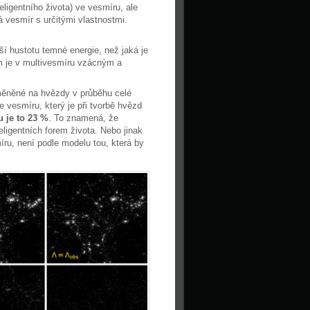
ligentního života) ve vesmíru, ale
 vesmír s určitými vlastnostmi.
ší hustotu temné energie, než jaká je
 je v multivesmíru vzácným a
měněné na hvězdy v průběhu celé
 vesmíru, který je při tvorbě hvězd
 je to 23 %
. To znamená, že
ligentních forem života. Nebo jinak
ru, není podle modelu tou, která by