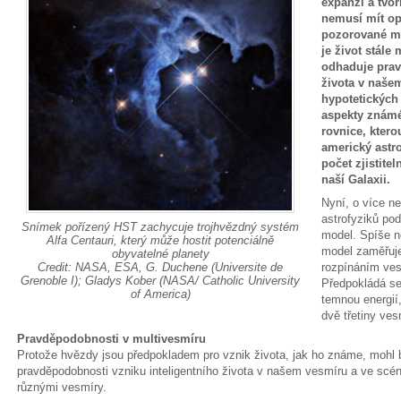
expanzi a tvo
nemusí mít op
pozorované mé
je život stále
odhaduje prav
života v našem
hypotetických
aspekty známé
rovnice, kterou
americký astr
počet zjistite
naší Galaxii.
Nyní, o více ne
astrofyziků po
Snímek pořízený HST zachycuje trojhvězdný systém
model. Spíše n
Alfa Centauri, který může hostit potenciálně
model zaměřuj
obyvatelné planety
rozpínáním ves
Credit: NASA, ESA, G. Duchene (Universite de
Grenoble I); Gladys Kober (NASA/ Catholic University
Předpokládá se
of America)
temnou energií,
dvě třetiny ves
Pravděpodobnosti v multivesmíru
Protože hvězdy jsou předpokladem pro vznik života, jak ho známe, mohl 
pravděpodobnosti vzniku inteligentního života v našem vesmíru a ve scén
různými vesmíry.