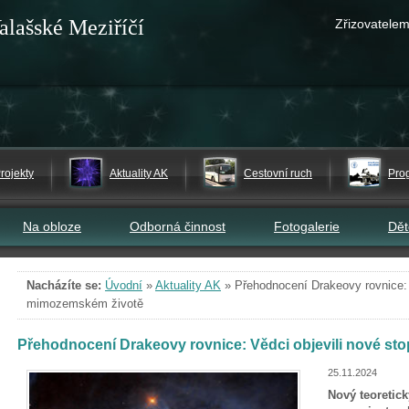
alašské Meziříčí
Zřizovatelem
rojekty
Aktuality AK
Cestovní ruch
Pro
Na obloze
Odborná činnost
Fotogalerie
Dě
Nacházíte se:
Úvodní
»
Aktuality AK
»
Přehodnocení Drakeovy rovnice: 
mimozemském životě
Přehodnocení Drakeovy rovnice: Vědci objevili nové s
25.11.2024
Nový teoretic