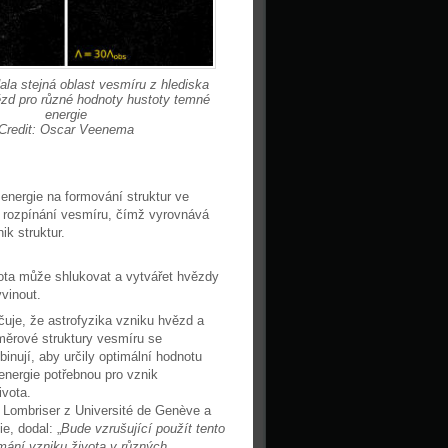
la stejná oblast vesmíru z hlediska
zd pro různé hodnoty hustoty temné
energie
Credit: Oscar Veenema
nergie na formování struktur ve
í rozpínání vesmíru, čímž vyrovnává
ik struktur.
mota může shlukovat a vytvářet hvězdy
yvinout.
je, že astrofyzika vzniku hvězd a
měrové struktury vesmíru se
inují, aby určily optimální hodnotu
energie potřebnou pro vznik
ivota.
 Lombriser z Université de Genève a
e, dodal: „
Bude vzrušující použít tento
ání vzniku života v různých