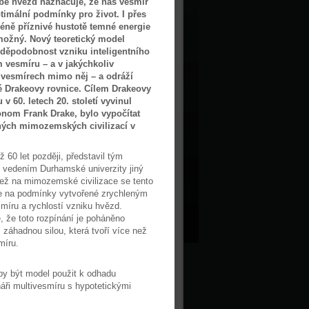
rbě hvězd naznačuje, že náš vesmír
timální podmínky pro život. I přes
ně příznivé hustotě temné energie
 možný. Nový teoretický model
děpodobnost vzniku inteligentního
 vesmíru – a v jakýchkoliv
 vesmírech mimo něj – a odráží
 Drakeovy rovnice. Cílem Drakeovy
 v 60. letech 20. století vyvinul
onom Frank Drake, bylo vypočítat
lných mimozemských civilizací v
ž 60 let později, představil tým
d vedením Durhamské univerzity jiný
ež na mimozemské civilizace se tento
e na podmínky vytvořené zrychleným
míru a rychlostí vzniku hvězd.
, že toto rozpínání je poháněno
 záhadnou silou, která tvoří více než
míru.
by být model použit k odhadu
áři multivesmíru s hypotetickými