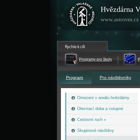
Hvězdárna V
www.astrovm.cz
Programy pro školy
P
Program
Pro návštěvníky
Omezení v areálu hvězdárny
Otevírací doba a vstupné
Cestovní ruch »
Skupinové návštěvy