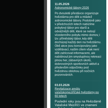
11.05.2026
Astronomické tábory 2026
Po dvouleté přestávce organizuje
hvězdárna pro děti a mládež
astronomické tábory. Podobně jako
v předchozích letech nabízíme
pobytový tábor pro starší a
odvážnější děti, které se nebojí
vícedenního pobytu mimo domov, i
tzv. příměstský tábor, kdy děti
docházejí každý den na hvězdárnu.
Obě akce jsou koncipovány jako
vzdělávací, naším cílem však není
děti zahlcovat informacemi, ale
nabídnout jim smysluplnou rekreaci
plnou her, zábavných úkolů,
dobrovolných sportovních aktivit a
především odpočinku pod
hvězdnou oblohou při nočních
pozorováních.
03.03.2026
Revitalizace areálu
valašskomeziříčské hvězdárny po
60 letech
Poslední roky jsou na Hvězdárně
Valašské Meziříčí ve znamení