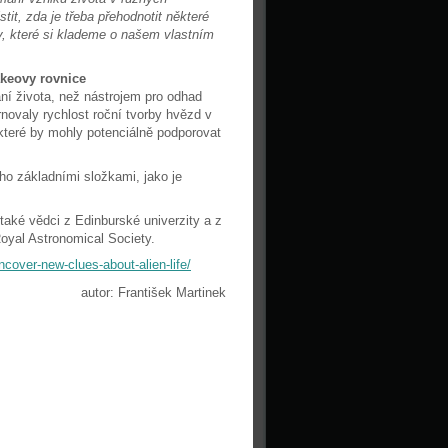
stit, zda je třeba přehodnotit některé
y, které si klademe o našem vlastním
akeovy rovnice
ní života, než nástrojem pro odhad
novaly rychlost roční tvorby hvězd v
 které by mohly potenciálně podporovat
ho základními složkami, jako je
také vědci z Edinburské univerzity a z
Royal Astronomical Society.
ncover-new-clues-about-alien-life/
autor: František Martinek