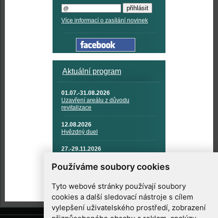
Více informací o zasílání novinek
Aktuální program
01.07.-31.08.2026
Uzavření areálu z důvodu
revitalizace
12.08.2026
Hvězdný duel
27.-29.11.2026
KOSMONAUTIKA, RAKETOVÁ
TECHNIKA A KOSMICKÉ
Používáme soubory cookies
TECHNOLOGIE
Tyto webové stránky používají soubory
cookies a další sledovací nástroje s cílem
vylepšení uživatelského prostředí, zobrazení