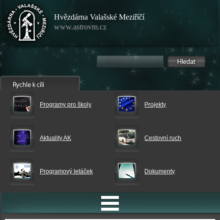
Hvězdárna Valašské Meziříčí
www.astrovm.cz
Programy pro školy
Projekty
Aktuality AK
Cestovní ruch
Programový letáček
Dokumenty