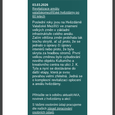
03.03.2026
Revitalizace areálu
valašskomeziříčské hvězdárny po
60 letech
Poslední roky jsou na Hvězdárně
Valašské Meziříčí ve znamení
velkých změn v základní
infrastruktuře celého areálu.
Zatím většina změn probíhala tak
trochu skrytě, ať už proto, že se
jednalo o opravy či úpravy
interiérů nebo proto, že byla
skryta za hradbou stromů. První
velkou změnou bylo vybudování
nového objektu Kulturního a
kreativního centra na ulici J. K.
Tyla a nyní se dostáváme do
další etapy, která je svou
povahou velmi zřetelná. Jedná se
o komplexní revitalizaci oplocení
a areálu hvězdárny.
Přihlašte se k odběru aktualit AKA,
novinek z hvězdárny a akcí:
S Vašimi osobními údaji pracujeme
dle našich
zásad zpracování
osobních údajů
.