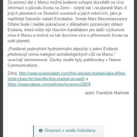
Za pomoci dat z Marsu možná budeme schopni dozvědět se více
informací o původu života na Zemi – stejně tak i na planetě Mars či
jiných planetách ve Sluneční soustavě a jejich měsících, jako je
například Saturnův satelit Enceladus. Sonda Mars Reconnaissance
Orbiter bude i nadále pokračovat v důkladném pozorování oblasti
Eridania, která může být hlavním kandidátem pro další výzkumné
mise k Marsu a možná se tak dozvíme více o přítomnosti života na
rudé planetě.
„
Pradávné podmořské hydrotermální depozity v pánvi Eridania
představují novou kategorii astrobiologických cílů na Marsu
,“
uzavírají astronomové. Závěry studie byly publikovány v Nature
Communications.
Zdroj:
http://www.sciencealert.com/this-ancient-martian-lake-offers-
more-clues-for-how-life-first-started-on-earth
a
https://www.nature.com/articles/ncomms15978
autor: František Martinek
Omezení v areálu hvězdárny