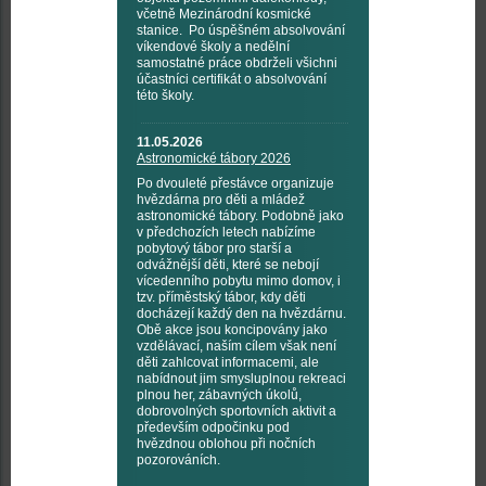
včetně Mezinárodní kosmické
stanice. Po úspěšném absolvování
víkendové školy a nedělní
samostatné práce obdrželi všichni
účastníci certifikát o absolvování
této školy.
11.05.2026
Astronomické tábory 2026
Po dvouleté přestávce organizuje
hvězdárna pro děti a mládež
astronomické tábory. Podobně jako
v předchozích letech nabízíme
pobytový tábor pro starší a
odvážnější děti, které se nebojí
vícedenního pobytu mimo domov, i
tzv. příměstský tábor, kdy děti
docházejí každý den na hvězdárnu.
Obě akce jsou koncipovány jako
vzdělávací, naším cílem však není
děti zahlcovat informacemi, ale
nabídnout jim smysluplnou rekreaci
plnou her, zábavných úkolů,
dobrovolných sportovních aktivit a
především odpočinku pod
hvězdnou oblohou při nočních
pozorováních.