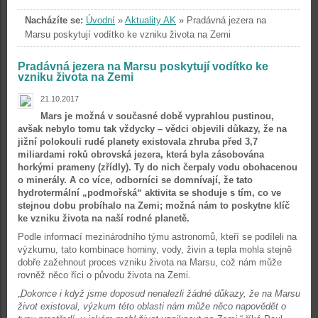
Nacházíte se:
Úvodní
»
Aktuality AK
»
Pradávná jezera na
Marsu poskytují vodítko ke vzniku života na Zemi
Pradávná jezera na Marsu poskytují vodítko ke
vzniku života na Zemi
21.10.2017
Mars je možná v současné době vyprahlou pustinou,
avšak nebylo tomu tak vždycky – vědci objevili důkazy, že na
jižní polokouli rudé planety existovala zhruba před 3,7
miliardami roků obrovská jezera, která byla zásobována
horkými prameny (zřídly). Ty do nich čerpaly vodu obohacenou
o minerály. A co více, odborníci se domnívají, že tato
hydrotermální „podmořská“ aktivita se shoduje s tím, co ve
stejnou dobu probíhalo na Zemi; možná nám to poskytne klíč
ke vzniku života na naší rodné planetě.
Podle informací mezinárodního týmu astronomů, kteří se podíleli na
výzkumu, tato kombinace horniny, vody, živin a tepla mohla stejně
dobře zažehnout proces vzniku života na Marsu, což nám může
rovněž něco říci o původu života na Zemi.
„
Dokonce i když jsme doposud nenalezli žádné důkazy, že na Marsu
život existoval, výzkum této oblasti nám může něco napovědět o