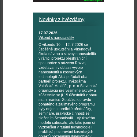
Novinky z hvězdárny
17.07.2026
Víkend s nanosatelity
O víkendu 10. – 12. 7 2026 se
úspěšně uskutečnila Víkendová
škola návrhu a stavby nanosatelitů
v rámci projektu přeshraniční
spolupráce s názvem Rozvoj
vzdělávání v oblasti vývoje
nanosatelitů a kosmických
technologií. Akci pořádali oba
partneři projektu, Hvězdárna
Valašské Meziříčí, p. o. a Slovenská
organizácia pre vesmírné aktivity a
zúčastnilo se ji 15 účastníků z obou
stran hranice. Součástí opravdu
bohatého a zajímavého programu
byly nejen teoretické přednášky,
semináře, praktické činnosti se
složením Schoolsatů – výukového
modelu cubesatu, ale také jsme si
vyzkoušeli virtuální technologie i
praktická pozorování kosmických
objektů pozemními dalekohledy,