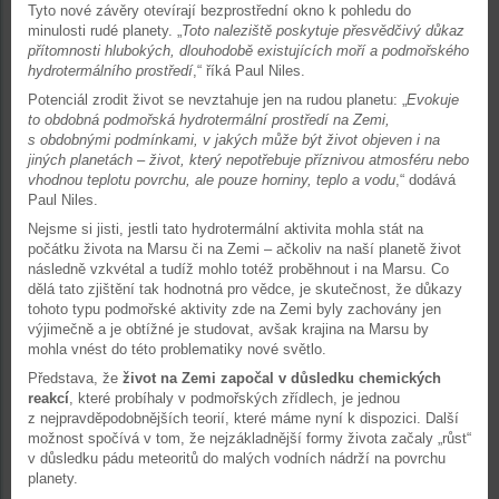
Tyto nové závěry otevírají bezprostřední okno k pohledu do
minulosti rudé planety. „
Toto naleziště poskytuje přesvědčivý důkaz
přítomnosti hlubokých, dlouhodobě existujících moří a podmořského
hydrotermálního prostředí
,“ říká Paul Niles.
Potenciál zrodit život se nevztahuje jen na rudou planetu: „
Evokuje
to obdobná podmořská hydrotermální prostředí na Zemi,
s obdobnými podmínkami, v jakých může být život objeven i na
jiných planetách – život, který nepotřebuje příznivou atmosféru nebo
vhodnou teplotu povrchu, ale pouze horniny, teplo a vodu
,“ dodává
Paul Niles.
Nejsme si jisti, jestli tato hydrotermální aktivita mohla stát na
počátku života na Marsu či na Zemi – ačkoliv na naší planetě život
následně vzkvétal a tudíž mohlo totéž proběhnout i na Marsu. Co
dělá tato zjištění tak hodnotná pro vědce, je skutečnost, že důkazy
tohoto typu podmořské aktivity zde na Zemi byly zachovány jen
výjimečně a je obtížné je studovat, avšak krajina na Marsu by
mohla vnést do této problematiky nové světlo.
Představa, že
život na Zemi započal v důsledku chemických
reakcí
, které probíhaly v podmořských zřídlech, je jednou
z nejpravděpodobnějších teorií, které máme nyní k dispozici. Další
možnost spočívá v tom, že nejzákladnější formy života začaly „růst“
v důsledku pádu meteoritů do malých vodních nádrží na povrchu
planety.