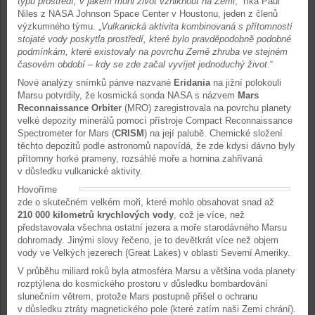
typu prostředí, v jakém mohl život vzniknout na Zemi
,“ říká Paul
Niles z NASA Johnson Space Center v Houstonu, jeden z členů
výzkumného týmu. „
Vulkanická aktivita kombinovaná s přítomností
stojaté vody poskytla prostředí, které bylo pravděpodobně podobné
podmínkám, které existovaly na povrchu Země zhruba ve stejném
časovém období – kdy se zde začal vyvíjet jednoduchý život
.“
Nové analýzy snímků pánve nazvané
Eridania
na jižní polokouli
Marsu potvrdily, že kosmická sonda NASA s názvem
Mars
Reconnaissance Orbiter
(MRO) zaregistrovala na povrchu planety
velké depozity minerálů pomocí přístroje Compact Reconnaissance
Spectrometer for Mars (
CRISM
) na její palubě. Chemické složení
těchto depozitů podle astronomů napovídá, že zde kdysi dávno byly
přítomny horké prameny, rozsáhlé moře a hornina zahřívaná
v důsledku vulkanické aktivity.
Hovoříme
zde o skutečném velkém moři, které mohlo obsahovat snad až
210 000 kilometrů
krychlových vody
, což je více, než
představovala všechna ostatní jezera a moře starodávného Marsu
dohromady. Jinými slovy řečeno, je to devětkrát více než objem
vody ve Velkých jezerech (Great Lakes) v oblasti Severní Ameriky.
V průběhu miliard roků byla atmosféra Marsu a většina voda planety
rozptýlena do kosmického prostoru v důsledku bombardování
slunečním větrem, protože Mars postupně přišel o ochranu
v důsledku ztráty magnetického pole (které zatím naši Zemi chrání).