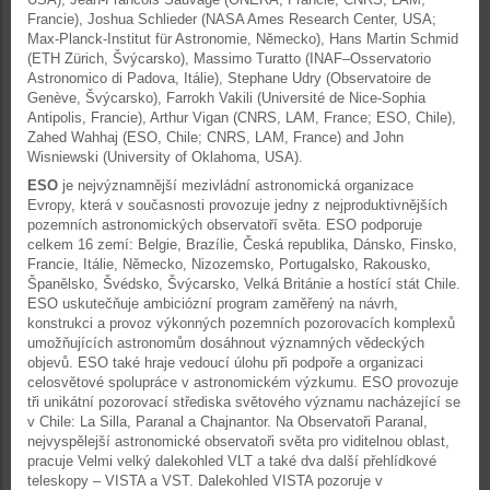
Francie), Joshua Schlieder (NASA Ames Research Center, USA;
Max-Planck-Institut für Astronomie, Německo), Hans Martin Schmid
(ETH Zürich, Švýcarsko), Massimo Turatto (INAF–Osservatorio
Astronomico di Padova, Itálie), Stephane Udry (Observatoire de
Genève, Švýcarsko), Farrokh Vakili (Université de Nice-Sophia
Antipolis, Francie), Arthur Vigan (CNRS, LAM, France; ESO, Chile),
Zahed Wahhaj (ESO, Chile; CNRS, LAM, France) and John
Wisniewski (University of Oklahoma, USA).
ESO
je nejvýznamnější mezivládní astronomická organizace
Evropy, která v současnosti provozuje jedny z nejproduktivnějších
pozemních astronomických observatoří světa. ESO podporuje
celkem 16 zemí: Belgie, Brazílie, Česká republika, Dánsko, Finsko,
Francie, Itálie, Německo, Nizozemsko, Portugalsko, Rakousko,
Španělsko, Švédsko, Švýcarsko, Velká Británie a hostící stát Chile.
ESO uskutečňuje ambiciózní program zaměřený na návrh,
konstrukci a provoz výkonných pozemních pozorovacích komplexů
umožňujících astronomům dosáhnout významných vědeckých
objevů. ESO také hraje vedoucí úlohu při podpoře a organizaci
celosvětové spolupráce v astronomickém výzkumu. ESO provozuje
tři unikátní pozorovací střediska světového významu nacházející se
v Chile: La Silla, Paranal a Chajnantor. Na Observatoři Paranal,
nejvyspělejší astronomické observatoři světa pro viditelnou oblast,
pracuje Velmi velký dalekohled VLT a také dva další přehlídkové
teleskopy – VISTA a VST. Dalekohled VISTA pozoruje v