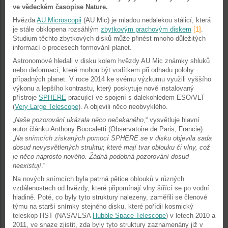
ve vědeckém časopise Nature.
Hvězda
AU Microscopii
(AU Mic) je mladou nedalekou stálicí, která
je stále obklopena rozsáhlým
zbytkovým prachovým diskem
[1]
.
Studium těchto zbytkových disků může přinést mnoho důležitých
informací o procesech formování planet.
Astronomové hledali v disku kolem hvězdy AU Mic známky shluků
nebo deformací, které mohou být vodítkem při odhadu polohy
případných planet. V roce 2014 ke svému výzkumu využili vyššího
výkonu a lepšího kontrastu, který poskytuje nově instalovaný
přístroje
SPHERE
pracující ve spojení s dalekohledem ESO/VLT
(
Very Large Telescope
). A objevili něco neobvyklého.
„
Naše pozorování ukázala něco nečekaného,
“ vysvětluje hlavní
autor článku Anthony Boccaletti (Observatoire de Paris, Francie).
„
Na snímcích získaných pomocí SPHERE se v disku objevila sada
dosud nevysvětlených struktur, které mají tvar oblouku či vlny, což
je něco naprosto nového. Žádná podobná pozorování dosud
neexistují
.“
Na nových snímcích byla patrná pětice oblouků v různých
vzdálenostech od hvězdy, které připomínají vlny šířící se po vodní
hladině. Poté, co byly tyto struktury nalezeny, zaměřili se členové
týmu na starší snímky stejného disku, které pořídil kosmický
teleskop HST (NASA/ESA
Hubble Space Telescope
) v letech 2010 a
2011, ve snaze zjistit, zda byly tyto struktury zaznamenány již v