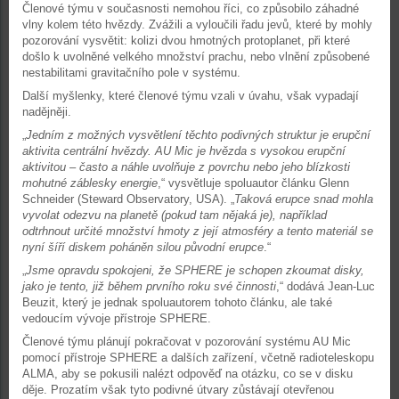
Členové týmu v současnosti nemohou říci, co způsobilo záhadné
vlny kolem této hvězdy. Zvážili a vyloučili řadu jevů, které by mohly
pozorování vysvětit: kolizi dvou hmotných protoplanet, při které
došlo k uvolněné velkého množství prachu, nebo vlnění způsobené
nestabilitami gravitačního pole v systému.
Další myšlenky, které členové týmu vzali v úvahu, však vypadají
nadějněji.
„
Jedním z možných vysvětlení těchto podivných struktur je erupční
aktivita centrální hvězdy. AU Mic je hvězda s vysokou erupční
aktivitou – často a náhle uvolňuje z povrchu nebo jeho blízkosti
mohutné záblesky energie
,“ vysvětluje spoluautor článku Glenn
Schneider (Steward Observatory, USA). „
Taková erupce snad mohla
vyvolat odezvu na planetě (pokud tam nějaká je), například
odtrhnout určité množství hmoty z její atmosféry a tento materiál se
nyní šíří diskem poháněn silou původní erupce
.“
„
Jsme opravdu spokojeni, že SPHERE je schopen zkoumat disky,
jako je tento, již během prvního roku své činnosti
,“ dodává Jean-Luc
Beuzit, který je jednak spoluautorem tohoto článku, ale také
vedoucím vývoje přístroje SPHERE.
Členové týmu plánují pokračovat v pozorování systému AU Mic
pomocí přístroje SPHERE a dalších zařízení, včetně radioteleskopu
ALMA, aby se pokusili nalézt odpověď na otázku, co se v disku
děje. Prozatím však tyto podivné útvary zůstávají otevřenou