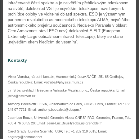
infračervené části spektra a je největším přehlídkovým teleskopem
na světě, dalekohled VST je největším teleskopem navrženým k
prohlídce oblohy ve viditelné oblasti spektra. ESO je významným
partnerem revolučního astronomického teleskopu ALMA, největšího
astronomického projektu současnosti. Nedaleko Paranalu v oblasti
Cero Armazones staví ESO nový dalekohled E-ELT (European
Extremely Large optical/near-infrared Telescope), který se stane
„největším okem hledícím do vesmíru“.
Kontakty
Viktor Votruba; národní kontakt; Astronomický ústav AV ČR, 251 65 Ondřejov,
Česká republika; Email: votruba@physics.muni.cz
Jiří Srba; překlad; Hvězdárna Valašské Meziříčí, p. o., Česká republika; Email:
jsrba@astrovm.cz
Anthony Boccaletti; LESIA, Observatoire de Paris, CNRS; Paris, France; Tel.: +33
145 07 7721; Email: anthony.boccaletti@obspm.fr
Jean-Luc Beuzit; Université Grenoble Alpes/ CNRS/ IPAG; Grenoble, France; Tel.:
+33 4 76 63 55 20; Email: Jean-Luc.Beuzit@obs.ujf-grenoble.fr
Carol Grady; Eureka Scientific; USA; Tel.: +1 202 319 5315; Email:
cagrady@comcast.net