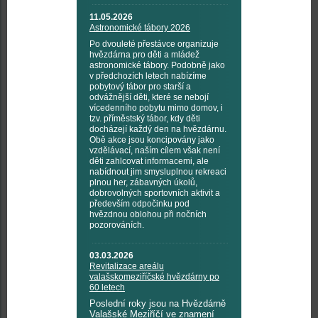
11.05.2026
Astronomické tábory 2026
Po dvouleté přestávce organizuje
hvězdárna pro děti a mládež
astronomické tábory. Podobně jako
v předchozích letech nabízíme
pobytový tábor pro starší a
odvážnější děti, které se nebojí
vícedenního pobytu mimo domov, i
tzv. příměstský tábor, kdy děti
docházejí každý den na hvězdárnu.
Obě akce jsou koncipovány jako
vzdělávací, naším cílem však není
děti zahlcovat informacemi, ale
nabídnout jim smysluplnou rekreaci
plnou her, zábavných úkolů,
dobrovolných sportovních aktivit a
především odpočinku pod
hvězdnou oblohou při nočních
pozorováních.
03.03.2026
Revitalizace areálu
valašskomeziříčské hvězdárny po
60 letech
Poslední roky jsou na Hvězdárně
Valašské Meziříčí ve znamení