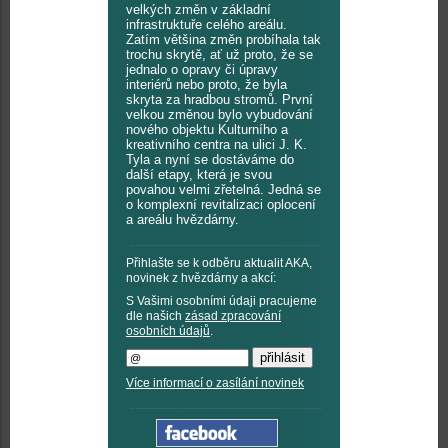
velkých změn v základní
infrastruktuře celého areálu.
Zatím většina změn probíhala tak
trochu skrytě, ať už proto, že se
jednalo o opravy či úpravy
interiérů nebo proto, že byla
skryta za hradbou stromů. První
velkou změnou bylo vybudování
nového objektu Kulturního a
kreativního centra na ulici J. K.
Tyla a nyní se dostáváme do
další etapy, která je svou
povahou velmi zřetelná. Jedná se
o komplexní revitalizaci oplocení
a areálu hvězdárny.
Přihlašte se k odběru aktualit AKA,
novinek z hvězdárny a akcí:
S Vašimi osobními údaji pracujeme
dle našich
zásad zpracování
osobních údajů
.
Více informací o zasílání novinek