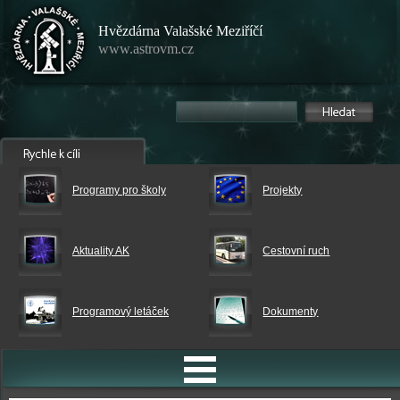
Hvězdárna Valašské Meziříčí
www.astrovm.cz
Programy pro školy
Projekty
Aktuality AK
Cestovní ruch
Programový letáček
Dokumenty