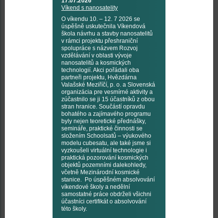
17.07.2026
Víkend s nanosatelity
O víkendu 10. – 12. 7 2026 se
úspěšně uskutečnila Víkendová
škola návrhu a stavby nanosatelitů
v rámci projektu přeshraniční
spolupráce s názvem Rozvoj
vzdělávání v oblasti vývoje
nanosatelitů a kosmických
technologií. Akci pořádali oba
partneři projektu, Hvězdárna
Valašské Meziříčí, p. o. a Slovenská
organizácia pre vesmírné aktivity a
zúčastnilo se ji 15 účastníků z obou
stran hranice. Součástí opravdu
bohatého a zajímavého programu
byly nejen teoretické přednášky,
semináře, praktické činnosti se
složením Schoolsatů – výukového
modelu cubesatu, ale také jsme si
vyzkoušeli virtuální technologie i
praktická pozorování kosmických
objektů pozemními dalekohledy,
včetně Mezinárodní kosmické
stanice. Po úspěšném absolvování
víkendové školy a nedělní
samostatné práce obdrželi všichni
účastníci certifikát o absolvování
této školy.