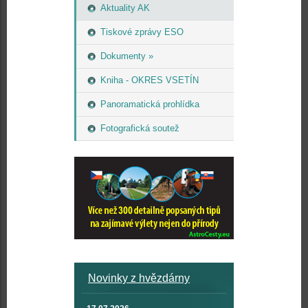
Aktuality AK
Tiskové zprávy ESO
Dokumenty »
Kniha - OKRES VSETÍN
Panoramatická prohlídka
Fotografická soutež
Novinky z hvězdárny