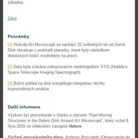
záhadou.
Zdroj
Poznámky
[1]
Hvězda AU Microscopii se nachází 32 světelných let od Země.
Disk obsahuje v podstatě planetky, které byly následkem
drastických kolizí rozdrobeny na prach.
[2]
Data byla získána zobrazovacím spektrografem STIS (Hubble’s
Space Telescope Imaging Spectrograph).
[3]
Boční pohled na disk komplikuje interpretaci těchto
trojrozměrných struktur.
Další informace
Výzkum byl prezentován v článku s názvem “
Fast-Moving
Structures in the Debris Disk Around AU Microscopii
”, který vyšel 8.
října 2015 ve vědeckém časopise
Nature
.
Složení mezinárodního týmu
: Anthony Boccaletti (Observatoire de