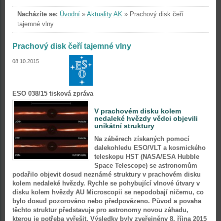
Nacházíte se:
Úvodní
»
Aktuality AK
»
Prachový disk čeří
tajemné vlny
Prachový disk čeří tajemné vlny
08.10.2015
ESO 038/15 tisková zpráva
V prachovém disku kolem
nedaleké hvězdy vědci objevili
unikátní struktury
Na záběrech získaných pomocí
dalekohledu ESO/VLT a kosmického
teleskopu HST (NASA/ESA Hubble
Space Telescope) se astronomům
podařilo objevit dosud neznámé struktury v prachovém disku
kolem nedaleké hvězdy. Rychle se pohybující vlnové útvary v
disku kolem hvězdy AU Microscopii se nepodobají ničemu, co
bylo dosud pozorováno nebo předpovězeno. Původ a povaha
těchto struktur představuje pro astronomy novou záhadu,
kterou je potřeba vyřešit. Výsledky byly zveřejněny 8. října 2015