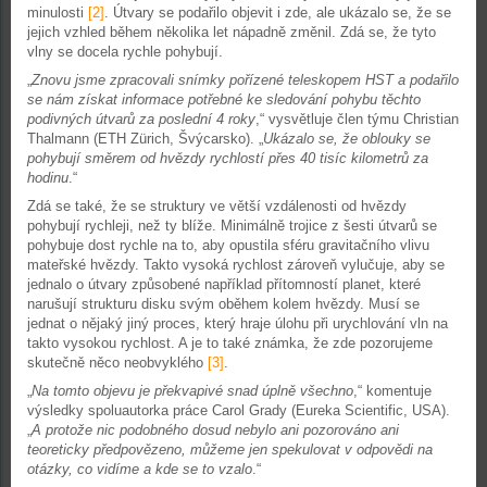
minulosti
[2]
. Útvary se podařilo objevit i zde, ale ukázalo se, že se
jejich vzhled během několika let nápadně změnil. Zdá se, že tyto
vlny se docela rychle pohybují.
„
Znovu jsme zpracovali snímky pořízené teleskopem HST a podařilo
se nám získat informace potřebné ke sledování pohybu těchto
podivných útvarů za poslední 4 roky
,“ vysvětluje člen týmu Christian
Thalmann (ETH Zürich, Švýcarsko). „
Ukázalo se, že oblouky se
pohybují směrem od hvězdy rychlostí přes 40 tisíc kilometrů za
hodinu
.“
Zdá se také, že se struktury ve větší vzdálenosti od hvězdy
pohybují rychleji, než ty blíže. Minimálně trojice z šesti útvarů se
pohybuje dost rychle na to, aby opustila sféru gravitačního vlivu
mateřské hvězdy. Takto vysoká rychlost zároveň vylučuje, aby se
jednalo o útvary způsobené například přítomností planet, které
narušují strukturu disku svým oběhem kolem hvězdy. Musí se
jednat o nějaký jiný proces, který hraje úlohu při urychlování vln na
takto vysokou rychlost. A je to také známka, že zde pozorujeme
skutečně něco neobvyklého
[3]
.
„
Na tomto objevu je překvapivé snad úplně všechno
,“ komentuje
výsledky spoluautorka práce Carol Grady (Eureka Scientific, USA).
„
A protože nic podobného dosud nebylo ani pozorováno ani
teoreticky předpovězeno, můžeme jen spekulovat v odpovědi na
otázky, co vidíme a kde se to vzalo
.“