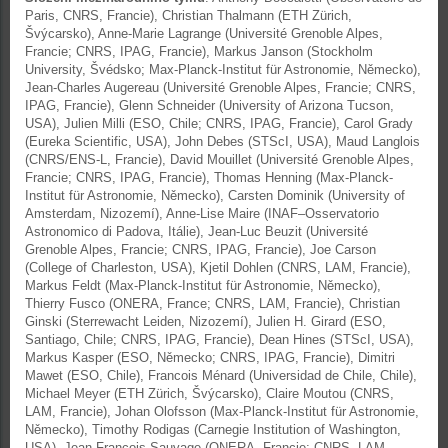
Paris, CNRS, Francie), Christian Thalmann (ETH Zürich,
Švýcarsko), Anne-Marie Lagrange (Université Grenoble Alpes,
Francie; CNRS, IPAG, Francie), Markus Janson (Stockholm
University, Švédsko; Max-Planck-Institut für Astronomie, Německo),
Jean-Charles Augereau (Université Grenoble Alpes, Francie; CNRS,
IPAG, Francie), Glenn Schneider (University of Arizona Tucson,
USA), Julien Milli (ESO, Chile; CNRS, IPAG, Francie), Carol Grady
(Eureka Scientific, USA), John Debes (STScI, USA), Maud Langlois
(CNRS/ENS-L, Francie), David Mouillet (Université Grenoble Alpes,
Francie; CNRS, IPAG, Francie), Thomas Henning (Max-Planck-
Institut für Astronomie, Německo), Carsten Dominik (University of
Amsterdam, Nizozemí), Anne-Lise Maire (INAF–Osservatorio
Astronomico di Padova, Itálie), Jean-Luc Beuzit (Université
Grenoble Alpes, Francie; CNRS, IPAG, Francie), Joe Carson
(College of Charleston, USA), Kjetil Dohlen (CNRS, LAM, Francie),
Markus Feldt (Max-Planck-Institut für Astronomie, Německo),
Thierry Fusco (ONERA, France; CNRS, LAM, Francie), Christian
Ginski (Sterrewacht Leiden, Nizozemí), Julien H. Girard (ESO,
Santiago, Chile; CNRS, IPAG, Francie), Dean Hines (STScI, USA),
Markus Kasper (ESO, Německo; CNRS, IPAG, Francie), Dimitri
Mawet (ESO, Chile), Francois Ménard (Universidad de Chile, Chile),
Michael Meyer (ETH Zürich, Švýcarsko), Claire Moutou (CNRS,
LAM, Francie), Johan Olofsson (Max-Planck-Institut für Astronomie,
Německo), Timothy Rodigas (Carnegie Institution of Washington,
USA), Jean-Francois Sauvage (ONERA, Francie; CNRS, LAM,