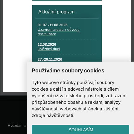
Aktuální program
01.07.-31.08.2026
Uzavření areálu z důvodu
revitalizace
12.08.2026
Hvězdný duel
27.-29.11.2026
KOSMONAUTIKA, RAKETOVÁ
TECHNIKA A KOSMICKÉ
Používáme soubory cookies
TECHNOLOGIE
Tyto webové stránky používají soubory
cookies a další sledovací nástroje s cílem
vylepšení uživatelského prostředí, zobrazení
přizpůsobeného obsahu a reklam, analýzy
návštěvnosti webových stránek a zjištění
zdroje návštěvnosti.
Hvězdárna Valašské Meziříčí, příspěvková organizace, Vsetínská 78, 757
SOUHLASÍM
01 Valašské Meziříčí