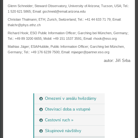
Glenn Schneider; Steward Observatory, University of Arizona; Tucson, USA; Tel.:
1 520 621 5865;
Email: gschneid@email.arizona.edu
Christian Thalmann; ETH; Zurich, Switzerland; Tel.: +41 44 633 71 79; Email:
thalchr@phys.ethz.ch
Richard Hook; ESO Public Information Officer; Garching bei München, Germany;
Tel.: +49 89 3200 6655; Mobil: +49 151 1537 3591; Email: rhook@eso.org
Mathias Jäger; ESA/Hubble, Public Information Officer; Garching bei München,
Germany; Tel.: +49 176 6239 7500; Email: mjaeger@partner.eso.org
autor: Jiří Srba
Omezení v areálu hvězdárny
Otevírací doba a vstupné
Cestovní ruch »
Skupinové návštěvy