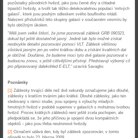
pozůstatky původních hvězd, jako jsou černé díry a chladné
trpasličí hvězdy, a tvořit tak těžko detekovatelnou populaci ‘mrtvých
galaxií’, které jsou pouhým odleskem svého bouřlivého mládí.
Nalezení příslušníků této skupiny galaxií v současném vesmíru by
bylo obtížným úkolem.
"
Měli jsem velké štěstí, že jsme pozorovali záblesk GRB 090323,
dokud byl ještě dostatečně jasný. Jedině tak bylo možné získat
neobvykle detailní pozorování pomocí VLT. Záblesk většinou
zůstává jasným jen po velmi krátkou dobu a získání kvalitních dat
je obtížné. Doufáme, že budeme moci tyto dvě galaxie pozorovat v
budoucnu znovu, s ještě citlivějšími přístroji. Představují výborný cíl
pro připravovaný dalekohled E-ELT,
“ uzavírá Savaglio.
Poznámky
[1]
Záblesky trvající déle než dvě sekundy označujeme jako dlouhé,
záblesky s kratším trváním jako krátké. Dlouhé záblesky, jako ten
sledovaný v rámci studie, jsou spojeny s výbuchy mladých
hmotných hvězd v podobě supernov v galaxiích s mohutnou tvorbou
hvězd. Proces krátkých záblesků není ještě zcela pochopen, ale
předpokládá se, že jeho příčinou je spojení dvou kompaktních
objektů – jako jsou třeba neutronové hvězdy.
[2]
Označení udává den, kdy byl záblesk zpozorován; v tomto
případě to bylo 23. března 2009.