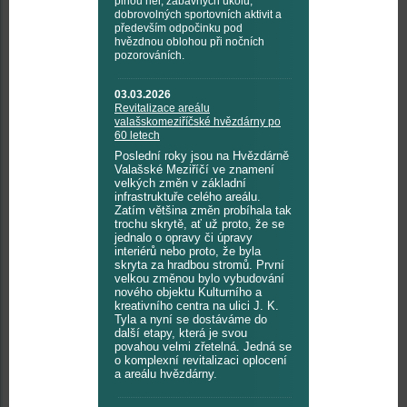
plnou her, zábavných úkolů,
dobrovolných sportovních aktivit a
především odpočinku pod
hvězdnou oblohou při nočních
pozorováních.
03.03.2026
Revitalizace areálu
valašskomeziříčské hvězdárny po
60 letech
Poslední roky jsou na Hvězdárně
Valašské Meziříčí ve znamení
velkých změn v základní
infrastruktuře celého areálu.
Zatím většina změn probíhala tak
trochu skrytě, ať už proto, že se
jednalo o opravy či úpravy
interiérů nebo proto, že byla
skryta za hradbou stromů. První
velkou změnou bylo vybudování
nového objektu Kulturního a
kreativního centra na ulici J. K.
Tyla a nyní se dostáváme do
další etapy, která je svou
povahou velmi zřetelná. Jedná se
o komplexní revitalizaci oplocení
a areálu hvězdárny.