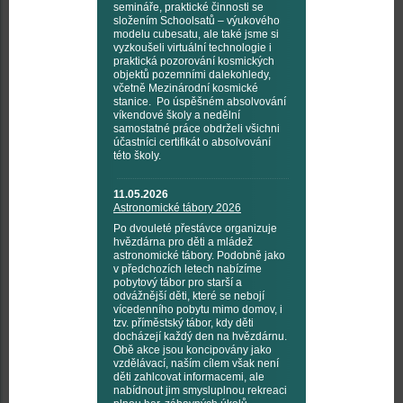
semináře, praktické činnosti se
složením Schoolsatů – výukového
modelu cubesatu, ale také jsme si
vyzkoušeli virtuální technologie i
praktická pozorování kosmických
objektů pozemními dalekohledy,
včetně Mezinárodní kosmické
stanice. Po úspěšném absolvování
víkendové školy a nedělní
samostatné práce obdrželi všichni
účastníci certifikát o absolvování
této školy.
11.05.2026
Astronomické tábory 2026
Po dvouleté přestávce organizuje
hvězdárna pro děti a mládež
astronomické tábory. Podobně jako
v předchozích letech nabízíme
pobytový tábor pro starší a
odvážnější děti, které se nebojí
vícedenního pobytu mimo domov, i
tzv. příměstský tábor, kdy děti
docházejí každý den na hvězdárnu.
Obě akce jsou koncipovány jako
vzdělávací, naším cílem však není
děti zahlcovat informacemi, ale
nabídnout jim smysluplnou rekreaci