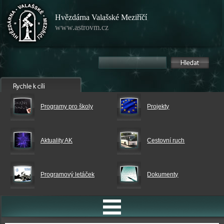
Hvězdárna Valašské Meziříčí
www.astrovm.cz
Programy pro školy
Projekty
Aktuality AK
Cestovní ruch
Programový letáček
Dokumenty