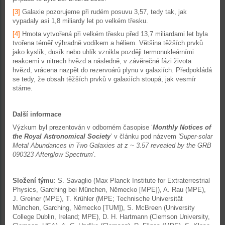
[3]
Galaxie pozorujeme při rudém posuvu 3,57, tedy tak, jak
vypadaly asi 1,8 miliardy let po velkém třesku.
[4]
Hmota vytvořená při velkém třesku před 13,7 miliardami let byla
tvořena téměř výhradně vodíkem a héliem. Většina těžších prvků
jako kyslík, dusík nebo uhlík vznikla později termonukleárními
reakcemi v nitrech hvězd a následně, v závěrečné fázi života
hvězd, vrácena nazpět do rezervoárů plynu v galaxiích. Předpokládá
se tedy, že obsah těžších prvků v galaxiích stoupá, jak vesmír
stárne.
Další informace
Výzkum byl prezentován v odborném časopise ‘
Monthly Notices of
the Royal Astronomical Society
’ v článku pod názvem
'
Super-solar
Metal Abundances in Two Galaxies at z ~ 3.57 revealed by the GRB
090323 Afterglow Spectrum
'.
Složení týmu
: S. Savaglio (Max Planck Institute for Extraterrestrial
Physics, Garching bei München, Německo [MPE]), A. Rau (MPE),
J. Greiner (MPE), T. Krühler (MPE; Technische Universität
München, Garching, Německo [TUM]), S. McBreen (University
College Dublin, Ireland; MPE), D. H. Hartmann (Clemson University,