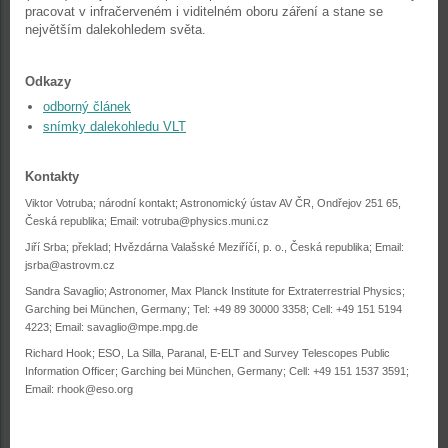
pracovat v infračerveném i viditelném oboru záření a stane se
největším dalekohledem světa.
Odkazy
odborný článek
snímky dalekohledu VLT
Kontakty
Viktor Votruba; národní kontakt; Astronomický ústav AV ČR, Ondřejov 251 65,
Česká republika; Email:
votruba@physics.muni.cz
Jiří Srba; překlad; Hvězdárna Valašské Meziříčí, p. o., Česká republika; Email:
jsrba@astrovm.cz
Sandra Savaglio; Astronomer, Max Planck Institute for Extraterrestrial Physics;
Garching bei München, Germany; Tel: +49 89 30000 3358; Cell: +49 151 5194
4223; Email:
savaglio@mpe.mpg.de
Richard Hook; ESO, La Silla, Paranal, E-ELT and Survey Telescopes Public
Information Officer; Garching bei München, Germany; Cell: +49 151 1537 3591;
Email:
rhook@eso.org