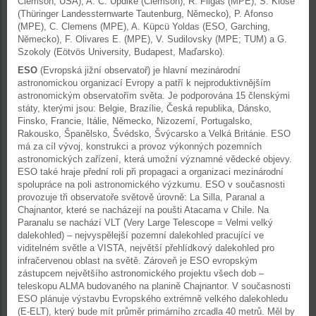
Clemson, USA), A. C. Updike (Clemson), R. Filgas (MPE), S. Klose
(Thüringer Landessternwarte Tautenburg, Německo), P. Afonso
(MPE), C. Clemens (MPE), A. Küpcü Yoldas (ESO, Garching,
Německo), F. Olivares E. (MPE), V. Sudilovsky (MPE; TUM) a G.
Szokoly (Eötvös University, Budapest, Maďarsko).
ESO
(Evropská jižní observatoř) je hlavní mezinárodní
astronomickou organizací Evropy a patří k nejproduktivnějším
astronomickým observatořím světa. Je podporována 15 členskými
státy, kterými jsou: Belgie, Brazílie, Česká republika, Dánsko,
Finsko, Francie, Itálie, Německo, Nizozemí, Portugalsko,
Rakousko, Španělsko, Švédsko, Švýcarsko a Velká Británie. ESO
má za cíl vývoj, konstrukci a provoz výkonných pozemních
astronomických zařízení, která umožní významné vědecké objevy.
ESO také hraje přední roli při propagaci a organizaci mezinárodní
spolupráce na poli astronomického výzkumu. ESO v současnosti
provozuje tři observatoře světově úrovně: La Silla, Paranal a
Chajnantor, které se nacházejí na poušti Atacama v Chile. Na
Paranalu se nachází VLT (Very Large Telescope = Velmi velký
dalekohled) – nejvyspělejší pozemní dalekohled pracující ve
viditelném světle a VISTA, největší přehlídkový dalekohled pro
infračervenou oblast na světě. Zároveň je ESO evropským
zástupcem největšího astronomického projektu všech dob –
teleskopu ALMA budovaného na planině Chajnantor. V současnosti
ESO plánuje výstavbu Evropského extrémně velkého dalekohledu
(E-ELT), který bude mít průměr primárního zrcadla 40 metrů. Měl by