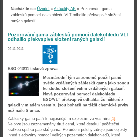
Nacházíte se:
Úvodní
»
Aktuality AK
»
Pozorování gama
záblesků pomocí dalekohledu VLT odhalilo překvapivé složení
raných galaxií
Pozorování gama záblesků pomocí dalekohledu VLT
odhalilo překvapivé složení raných galaxií
02.11.2011
ESO 043/11 tisková zpráva
Mezinárodní tým astronomů použil jasné
světlo vzdálených záblesků gama jako sondu
ke studiu složení velmi vzdálených galaxií.
Nová pozorování pomocí dalekohledu
ESO/VLT překvapivě odhalila, že některé z
galaxií v mladém vesmíru jsou bohatší na těžší chemické prvky
než naše Slunce.
Záblesky gama patří k nejjasnějším explozím ve vesmíru
[1]
.
Nejprve jsou zaznamenány družicemi, které detekují počáteční
krátkou spršku paprsků gama. Po určení polohy zdroje jsou objekty
ihned sledovány pomocí velkých pozemních dalekohledů, které