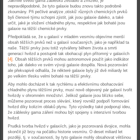
Jakmile světlo gama záblesku zesláblo a zmizelo, je
nepravděpodobné, že tyto galaxie budou znovu takto podrobně
zkoumány. Při pečlivé analýze ‚otisků‘ různých chemických prvků
byli členové týmu schopni zjistit, jak jsou galaxie daleko, a také
určit, jaké je složení chladného plynu, respektive jak bohaté jsou
galaxie na těžší chemické prvky.
Předpokládá se, že u galaxií v mladém vesmíru objevíme menší
obsah těžších prvků než u galaxií současných, jako je například ta
naše. Těžší prvky jsou totiž vytvářeny během života a smrti
generací hvězd a postupně tak obohacují plyn přítomný v galaxiích
[4]
. Obsah těžších prvků mohou astronomové použít jako indikátor
toho, jak daleko ve svém vývoji galaxie dospěla. Nová pozorování
ale překvapivě odhalila, že některé galaxie byly již dvě miliardy let
po velkém třesku velmi bohaté na těžší prvky.
Aby mohlo docházet k tak rychlému a efektivnímu obohacování
chladného plynu těžšími prvky, musí nově objevený pár galaxií tvořit
hvězdy v ohromném množství. Jelikož galaxie jsou blízko sebe,
můžeme pozorovat proces slévání, který rovněž podpoří formování
hvězd díky kolizím oblaků plynu. Tyto výsledky také podporují ideu,
že záblesky gama záření mohou být spojeny s intenzivní tvorbou
hvězd.
Prudká tvorba hvězd v galaxiích, jako je pozorovaná dvojice, mohla
skončit již brzy na počátku historie vesmíru. O deset miliard let
později, tj. v současnosti, by tyto galaxie mohly obsahovat většinou