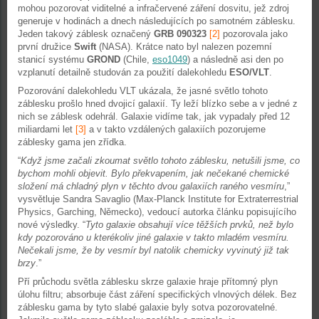
mohou pozorovat viditelné a infračervené záření dosvitu, jež zdroj
generuje v hodinách a dnech následujících po samotném záblesku.
Jeden takový záblesk označený
GRB 090323
[2]
pozorovala jako
první družice
Swift
(NASA). Krátce nato byl nalezen pozemní
stanicí systému
GROND
(Chile,
eso1049
) a následně asi den po
vzplanutí detailně studován za použití dalekohledu
ESO/VLT
.
Pozorování dalekohledu VLT ukázala, že jasné světlo tohoto
záblesku prošlo hned dvojicí galaxií. Ty leží blízko sebe a v jedné z
nich se záblesk odehrál. Galaxie vidíme tak, jak vypadaly před 12
miliardami let
[3]
a v takto vzdálených galaxiích pozorujeme
záblesky gama jen zřídka.
“
Když jsme začali zkoumat světlo tohoto záblesku, netušili jsme, co
bychom mohli objevit. Bylo překvapením, jak nečekané chemické
složení má chladný plyn v těchto dvou galaxiích raného vesmíru
,”
vysvětluje Sandra Savaglio (Max-Planck Institute for Extraterrestrial
Physics, Garching, Německo), vedoucí autorka článku popisujícího
nové výsledky. “
Tyto galaxie obsahují více těžších prvků, než bylo
kdy pozorováno u kterékoliv jiné galaxie v takto mladém vesmíru.
Nečekali jsme, že by vesmír byl natolik chemicky vyvinutý již tak
brzy
.”
Pří průchodu světla záblesku skrze galaxie hraje přítomný plyn
úlohu filtru; absorbuje část záření specifických vlnových délek. Bez
záblesku gama by tyto slabé galaxie byly sotva pozorovatelné.