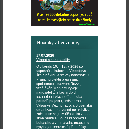
Novinky z hvězdárny
17.07.2026
Víkend s nanosatelity
O víkendu 10. – 12. 7 2026 se
úspěšně uskutečnila Víkendová
škola návrhu a stavby nanosatelitů
v rámci projektu přeshraniční
spolupráce s názvem Rozvoj
vzdělávání v oblasti vývoje
nanosatelitů a kosmických
technologií. Akci pořádali oba
partneři projektu, Hvězdárna
Valašské Meziříčí, p. o. a Slovenská
organizácia pre vesmírné aktivity a
zúčastnilo se ji 15 účastníků z obou
stran hranice. Součástí opravdu
bohatého a zajímavého programu
byly nejen teoretické přednášky,