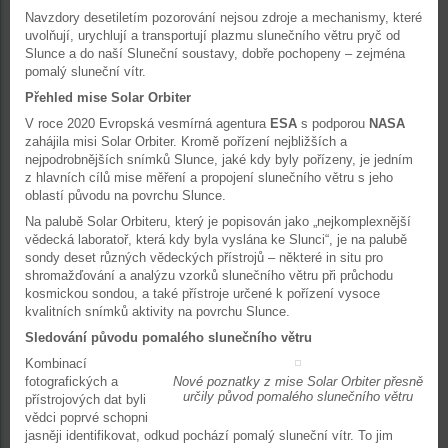
Navzdory desetiletím pozorování nejsou zdroje a mechanismy, které
uvolňují, urychlují a transportují plazmu slunečního větru pryč od
Slunce a do naší Sluneční soustavy, dobře pochopeny – zejména
pomalý sluneční vítr.
Přehled mise Solar Orbiter
V roce 2020 Evropská vesmírná agentura
ESA
s podporou
NASA
zahájila misi Solar Orbiter. Kromě pořízení nejbližších a
nejpodrobnějších snímků Slunce, jaké kdy byly pořízeny, je jedním
z hlavních cílů mise měření a propojení slunečního větru s jeho
oblastí původu na povrchu Slunce.
Na palubě Solar Orbiteru, který je popisován jako „nejkomplexnější
vědecká laboratoř, která kdy byla vyslána ke Slunci“, je na palubě
sondy deset různých vědeckých přístrojů – některé in situ pro
shromažďování a analýzu vzorků slunečního větru při průchodu
kosmickou sondou, a také přístroje určené k pořízení vysoce
kvalitních snímků aktivity na povrchu Slunce.
Sledování původu pomalého slunečního větru
Kombinací
fotografických a
Nové poznatky z mise Solar Orbiter přesně
určily původ pomalého slunečního větru
přístrojových dat byli
vědci poprvé schopni
jasněji identifikovat, odkud pochází pomalý sluneční vítr. To jim