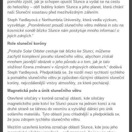
pomohlo zjistit, jak je schopen opustit Slunce a vydat se na cestu
do heliosféry – obří bubliny kolem Slunce a jeho planet, která chrání
naši Sluneční soustavu před mezihvězdným zářením.
Steph Yardleyová z Northumbria University, která vedla výzkum,
vysvětluje: „
Proměnlivost proudů slunečního větru měřená in situ na
kosmické sondě blízko Slunce nám poskytuje mnoho informací o
jejich zdrojích
.“
Role sluneční koróny
„
Protože Solar Orbiter cestuje tak blízko ke Slunci, můžeme
zachytit komplexní povahu slunečního větru, abychom získali
mnohem jasnější obrázek o jeho původu a o tom, jak je tato
složitost řízena změnami v různých zdrojových oblastech
,“ dodává
Steph Yardleyová. Předpokládá se, že rozdíl mezi rychlostí rychlého
a pomalého slunečního větru je způsoben různými oblastmi sluneční
koróny, nejvzdálenější vrstvy atmosféry, ze které pocházejí.
Magnetická pole a únik slunečního větru
Otevřené siločáry v koróně označují oblasti, kde siločáry
magnetického pole kotví ke Slunci pouze na jednom konci a na
druhé straně se táhnou do vesmíru a vytvářejí dálnici pro únik
solárního materiálu. Tyto oblasti jsou chladnější a předpokládá se,
že jsou zdrojem rychlého slunečního větru.
Mezitím uzavřená koróna označuje oblasti Slunce, kde jsou jeho