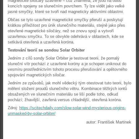
magnetické siločáry uzavřené – což znamená, že jsou na obou
koncích spojeny se slunečním povrchem. Ty lze vidět jako velké
jasné smyčky, které se tvoří nad magneticky aktivními oblastmi.
Občas se tyto uzavřené magnetické smyčky přeruší a poskytují
krátkou příležitost pro únik slunečního materiálu, stejně jako přes
otevřené magnetické siločáry, než se znovu spojí a vytvoří
uzavřenou smyčku. To se obvykle odehrává v oblastech, kde se
setkává otevřená a uzavřená koróna.
Testování teorií se sondou Solar Orbiter
Jedním z cílů sondy Solar Orbiter je testovat teorii, že pomalý
sluneční vítr pochází z uzavřené koróny a je schopen uniknout do
vesmíru prostřednictvím tohoto procesu přerušování a opětovného
spojování magnetických siločar.
Jedním ze způsobů, jak mohl vědecký tým otestovat tuto teorii, bylo
měření složení proudů slunečního větru. Kombinace těžkých iontů
obsažených ve slunečním materiálu se liší podle toho, odkud
pochází; žhavější, zavřená versus chladnější, otevřená koróna.
Zdroj:
https://scitechdaily.com/slow-solar-wind-mysterious-origins-
unmasked-by-solar-orbiter/
autor: František Martinek