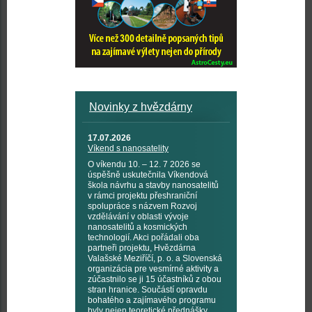
Novinky z hvězdárny
17.07.2026
Víkend s nanosatelity
O víkendu 10. – 12. 7 2026 se
úspěšně uskutečnila Víkendová
škola návrhu a stavby nanosatelitů
v rámci projektu přeshraniční
spolupráce s názvem Rozvoj
vzdělávání v oblasti vývoje
nanosatelitů a kosmických
technologií. Akci pořádali oba
partneři projektu, Hvězdárna
Valašské Meziříčí, p. o. a Slovenská
organizácia pre vesmírné aktivity a
zúčastnilo se ji 15 účastníků z obou
stran hranice. Součástí opravdu
bohatého a zajímavého programu
byly nejen teoretické přednášky,