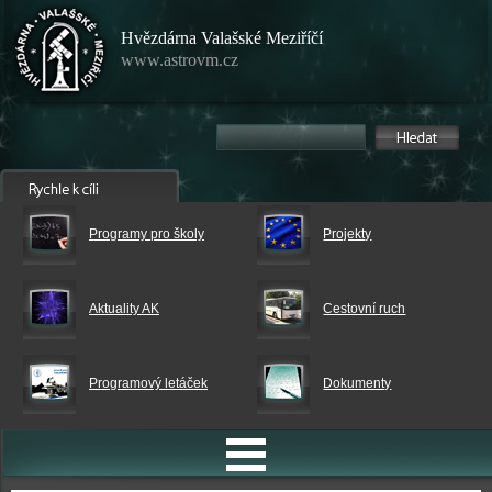
Hvězdárna Valašské Meziříčí
www.astrovm.cz
Programy pro školy
Projekty
Aktuality AK
Cestovní ruch
Programový letáček
Dokumenty