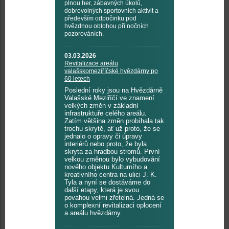
plnou her, zábavných úkolů,
dobrovolných sportovních aktivit a
především odpočinku pod
hvězdnou oblohou při nočních
pozorováních.
03.03.2026
Revitalizace areálu
valašskomeziříčské hvězdárny po
60 letech
Poslední roky jsou na Hvězdárně
Valašské Meziříčí ve znamení
velkých změn v základní
infrastruktuře celého areálu.
Zatím většina změn probíhala tak
trochu skrytě, ať už proto, že se
jednalo o opravy či úpravy
interiérů nebo proto, že byla
skryta za hradbou stromů. První
velkou změnou bylo vybudování
nového objektu Kulturního a
kreativního centra na ulici J. K.
Tyla a nyní se dostáváme do
další etapy, která je svou
povahou velmi zřetelná. Jedná se
o komplexní revitalizaci oplocení
a areálu hvězdárny.