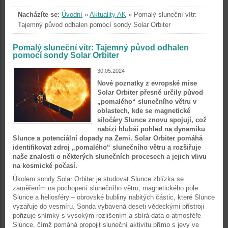
Nacházíte se:
Úvodní
»
Aktuality AK
»
Pomalý sluneční vítr:
Tajemný původ odhalen pomocí sondy Solar Orbiter
Pomalý sluneční vítr: Tajemný původ odhalen
pomocí sondy Solar Orbiter
30.05.2024
Nové poznatky z evropské mise
Solar Orbiter přesně určily původ
„pomalého“ slunečního větru v
oblastech, kde se magnetické
siločáry Slunce znovu spojují, což
nabízí hlubší pohled na dynamiku
Slunce a potenciální dopady na Zemi. Solar Orbiter pomáhá
identifikovat zdroj „pomalého“ slunečního větru a rozšiřuje
naše znalosti o některých slunečních procesech a jejich vlivu
na kosmické počasí.
Úkolem sondy Solar Orbiter je studovat Slunce zblízka se
zaměřením na pochopení slunečního větru, magnetického pole
Slunce a heliosféry – obrovské bubliny nabitých částic, které Slunce
vyzařuje do vesmíru. Sonda vybavená deseti vědeckými přístroji
pořizuje snímky s vysokým rozlišením a sbírá data o atmosféře
Slunce, čímž pomáhá propojit sluneční aktivitu přímo s jevy ve