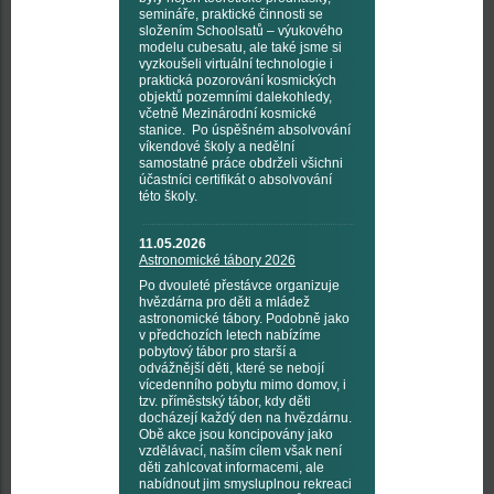
semináře, praktické činnosti se
složením Schoolsatů – výukového
modelu cubesatu, ale také jsme si
vyzkoušeli virtuální technologie i
praktická pozorování kosmických
objektů pozemními dalekohledy,
včetně Mezinárodní kosmické
stanice. Po úspěšném absolvování
víkendové školy a nedělní
samostatné práce obdrželi všichni
účastníci certifikát o absolvování
této školy.
11.05.2026
Astronomické tábory 2026
Po dvouleté přestávce organizuje
hvězdárna pro děti a mládež
astronomické tábory. Podobně jako
v předchozích letech nabízíme
pobytový tábor pro starší a
odvážnější děti, které se nebojí
vícedenního pobytu mimo domov, i
tzv. příměstský tábor, kdy děti
docházejí každý den na hvězdárnu.
Obě akce jsou koncipovány jako
vzdělávací, naším cílem však není
děti zahlcovat informacemi, ale
nabídnout jim smysluplnou rekreaci