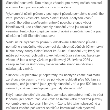
Sluneční soustavě. Tato mise je zásadní pro rozvoj našich znalostí
o kosmickém počasí a jeho účincích na Zemi.
Výzkumníci učinili průlom v pochopení původu pomalého slunečního
větru pomocí kosmické sondy Solar Orbiter. Analýzou vzorků
slunečního větru a pořízením snímků povrchu Slunce vědci
identifikovali, kde začíná pomalý sluneční vítr a jak uniká do
vesmíru. Tento objev zlepšuje naše chápání slunečních jevů a jejich
účinků na širší Sluneční soustavu.
Vědci učinili významný pokrok v odhalování záhadného původu
pomalého slunečního větru pomocí dat shromážděných během první
blízké cesty sondy Solar Orbiter ke Slunci. Sluneční vítr, který se
může pohybovat rychlostí stovek kilometrů za sekundu, fascinuje
vědce už léta a nový výzkum publikovaný 28. května 2024 v
časopise Nature Astronomy konečně vrhá světlo na odvěkou
otázku, jak vzniká.
Sluneční vítr představuje nepřetržitý tok nabitých částic plazmatu
ze Slunce do vesmíru – vítr se pohybuje rychlostí přes 500 km za
sekundu, což je známé jako „rychlý sluneční vítr“ a pod 500 km za
sekundu, což se označuje jako „pomalý sluneční vítr“.
Když tento sluneční vítr zasáhne zemskou atmosféru, může to vést
k ohromující polární záři. Ale když se uvolní větší množství plazmy
ve formě výronu koronální hmoty, může to být také nebezpečné a
způsobit značné poškození satelitů a komunikačních systémů.