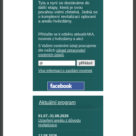
Tyla a nyní se dostáváme do
další etapy, která je svou
povahou velmi zřetelná. Jedná se
o komplexní revitalizaci oplocení
a areálu hvězdárny.
Přihlašte se k odběru aktualit AKA,
novinek z hvězdárny a akcí:
S Vašimi osobními údaji pracujeme
dle našich
zásad zpracování
osobních údajů
.
Více informací o zasílání novinek
Aktuální program
01.07.-31.08.2026
Uzavření areálu z důvodu
revitalizace
12.08.2026