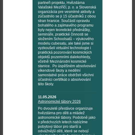
partneři projektu, Hvězdárna
Valašské Meziříčí, p. o. a Slovenská
organizácia pre vesmírné aktivity a
zúčastnilo se ji 15 účastníků z obou
stran hranice. Součástí opravdu
bohatého a zajímavého programu
byly nejen teoretické přednášky,
semináře, praktické činnosti se
složením Schoolsatů – výukového
modelu cubesatu, ale také jsme si
vyzkoušeli virtuální technologie i
praktická pozorování kosmických
objektů pozemními dalekohledy,
včetně Mezinárodní kosmické
stanice. Po úspěšném absolvování
víkendové školy a nedělní
samostatné práce obdrželi všichni
účastníci certifikát o absolvování
této školy.
11.05.2026
Astronomické tábory 2026
Po dvouleté přestávce organizuje
hvězdárna pro děti a mládež
astronomické tábory. Podobně jako
v předchozích letech nabízíme
pobytový tábor pro starší a
odvážnější děti, které se nebojí