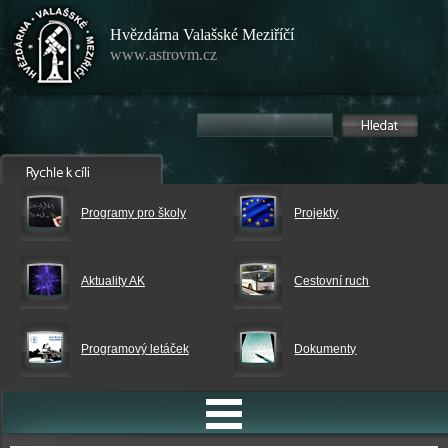
Hvězdárna Valašské Meziříčí
www.astrovm.cz
Programy pro školy
Projekty
Aktuality AK
Cestovní ruch
Programový letáček
Dokumenty