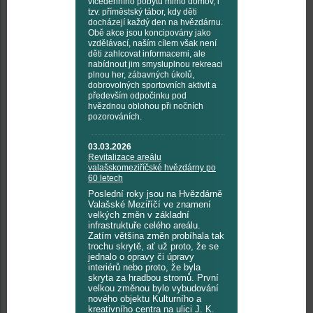
vícedenního pobytu mimo domov, i
tzv. příměstský tábor, kdy děti
docházejí každý den na hvězdárnu.
Obě akce jsou koncipovány jako
vzdělávací, naším cílem však není
děti zahlcovat informacemi, ale
nabídnout jim smysluplnou rekreaci
plnou her, zábavných úkolů,
dobrovolných sportovních aktivit a
především odpočinku pod
hvězdnou oblohou při nočních
pozorováních.
03.03.2026
Revitalizace areálu
valašskomeziříčské hvězdárny po
60 letech
Poslední roky jsou na Hvězdárně
Valašské Meziříčí ve znamení
velkých změn v základní
infrastruktuře celého areálu.
Zatím většina změn probíhala tak
trochu skrytě, ať už proto, že se
jednalo o opravy či úpravy
interiérů nebo proto, že byla
skryta za hradbou stromů. První
velkou změnou bylo vybudování
nového objektu Kulturního a
kreativního centra na ulici J. K.