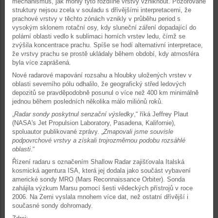
mechanismus, jak mohly tyto rozdílné vrstvy vzniknout. Pozorované
struktury nejsou zcela v souladu s dřívějšími interpretacemi, že
prachové vrstvy v těchto zónách vznikly v průběhu period s
vysokým sklonem rotační osy, kdy sluneční záření dopadající do
polární oblasti vedlo k sublimaci horních vrstev ledu, čímž se
zvýšila koncentrace prachu. Spíše se hodí alternativní interpretace,
že vrstvy prachu se prostě ukládaly během období, kdy atmosféra
byla více zaprášená.
Nové radarové mapování rozsahu a hloubky uložených vrstev v
oblasti severního pólu odhalilo, že geografický střed ledových
depozitů se pravděpodobně posunul o více než 400 km minimálně
jednou během posledních několika málo miliónů roků.
„
Radar sondy poskytnul senzační výsledky
,“ říká Jeffrey Plaut
(NASA's Jet Propulsion Laboratory, Pasadena, Kalifornie),
spoluautor publikované zprávy. „
Zmapovali jsme souvisle
podpovrchové vrstvy a získali trojrozměrnou podobu rozsáhlé
oblasti
.“
Řízení radaru s označením Shallow Radar zajišťovala Italská
kosmická agentura ISA, která jej dodala jako součást vybavení
americké sondy MRO (Mars Reconnaissance Orbiter). Sonda
zahájila výzkum Marsu pomocí šesti vědeckých přístrojů v roce
2006. Na Zemi vyslala mnohem více dat, než ostatní dřívější i
současné sondy dohromady.