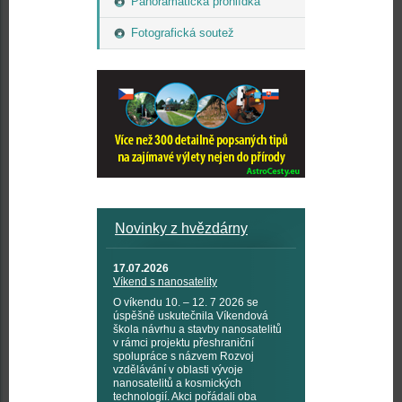
Panoramatická prohlídka
Fotografická soutež
Novinky z hvězdárny
17.07.2026
Víkend s nanosatelity
O víkendu 10. – 12. 7 2026 se
úspěšně uskutečnila Víkendová
škola návrhu a stavby nanosatelitů
v rámci projektu přeshraniční
spolupráce s názvem Rozvoj
vzdělávání v oblasti vývoje
nanosatelitů a kosmických
technologií. Akci pořádali oba