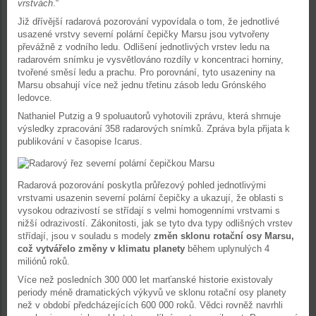
vrstvách
.“
Již dřívější radarová pozorování vypovídala o tom, že jednotlivé
usazené vrstvy severní polární čepičky Marsu jsou vytvořeny
převážně z vodního ledu. Odlišení jednotlivých vrstev ledu na
radarovém snímku je vysvětlováno rozdíly v koncentraci horniny,
tvořené směsí ledu a prachu. Pro porovnání, tyto usazeniny na
Marsu obsahují více než jednu třetinu zásob ledu Grónského
ledovce.
Nathaniel Putzig a 9 spoluautorů vyhotovili zprávu, která shrnuje
výsledky zpracování 358 radarových snímků. Zpráva byla přijata k
publikování v časopise Icarus.
Radarová pozorování poskytla průřezový pohled jednotlivými
vrstvami usazenin severní polární čepičky a ukazují, že oblasti s
vysokou odrazivostí se střídají s velmi homogenními vrstvami s
nižší odrazivostí. Zákonitosti, jak se tyto dva typy odlišných vrstev
střídají, jsou v souladu s modely
změn sklonu rotační osy Marsu,
což vytvářelo změny v klimatu planety
během uplynulých 4
miliónů roků.
Více než posledních 300 000 let marťanské historie existovaly
periody méně dramatických výkyvů ve sklonu rotační osy planety
než v období předcházejících 600 000 roků. Vědci rovněž navrhli