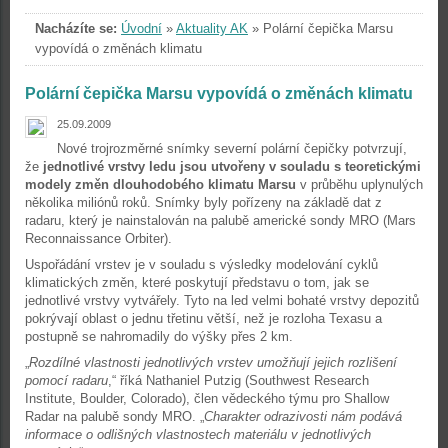
Nacházíte se:
Úvodní
»
Aktuality AK
»
Polární čepička Marsu
vypovídá o změnách klimatu
Polární čepička Marsu vypovídá o změnách klimatu
25.09.2009
Nové trojrozměrné snímky severní polární čepičky potvrzují,
že
jednotlivé vrstvy ledu jsou utvořeny v souladu s teoretickými
modely změn dlouhodobého klimatu Marsu
v průběhu uplynulých
několika miliónů roků. Snímky byly pořízeny na základě dat z
radaru, který je nainstalován na palubě americké sondy MRO (Mars
Reconnaissance Orbiter).
Uspořádání vrstev je v souladu s výsledky modelování cyklů
klimatických změn, které poskytují představu o tom, jak se
jednotlivé vrstvy vytvářely. Tyto na led velmi bohaté vrstvy depozitů
pokrývají oblast o jednu třetinu větší, než je rozloha Texasu a
postupně se nahromadily do výšky přes 2 km.
„
Rozdílné vlastnosti jednotlivých vrstev umožňují jejich rozlišení
pomocí radaru
,“ říká Nathaniel Putzig (Southwest Research
Institute, Boulder, Colorado), člen vědeckého týmu pro Shallow
Radar na palubě sondy MRO. „
Charakter odrazivosti nám podává
informace o odlišných vlastnostech materiálu v jednotlivých