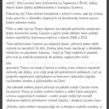
metrů
,“ říká Luciano Iess (Università La Sapienza v Římě, Itálie),
hlavní autor článku publikovaného v časopisu Science.
Pokud by byl Titan složen kompletně z tuhých vrstev, pak by změny
tvaru povrchu v důsledku slapových sil dosahovaly hodnot pouze
kolem jednoho metru.
Příliv a odliv byl na Titanu objeven na základě pečlivého sledování
dráhy kosmické sondy Cassini a jejích změn během šesti průletů
kolem největšího Saturnova měsíce v letech 2006 a 2011.
Titan obíhá kolem Saturnu po eliptické dráze, přičemž jeden oběh
vykoná za necelých 16 dnů. Změny jeho tvaru nastávají v důsledku
měnícího se působení Saturnu – když je Titan nejblíže k planetě,
jeho tvar je značně protažený do podoby ragbyového míče.
Vliv
gravitace Titanu na sondu Cassini a změny tvaru měsíce nepatrně
ovlivnily její dráhu, a to vždy jinak při jednotlivých průletech, což se
projevilo nepatrnými odchylkami ve frekvenci rádiového signálu
vysílaného sondou a přijímaného na Zemi.
„
Na základě měření jinými přístroji na palubě sondy Cassini víme,
že povrch Titanu je tvořen vodním ledem z velké části pokrytým
vrstvou organických molekul – vodní oceán může být rovněž
obohacen dalšími příměsemi včetně čpavku
,“ dodává Luciano Iess.
„
Ačkoliv naše měření nevypovídají nic o hloubce vodního oceánu, z