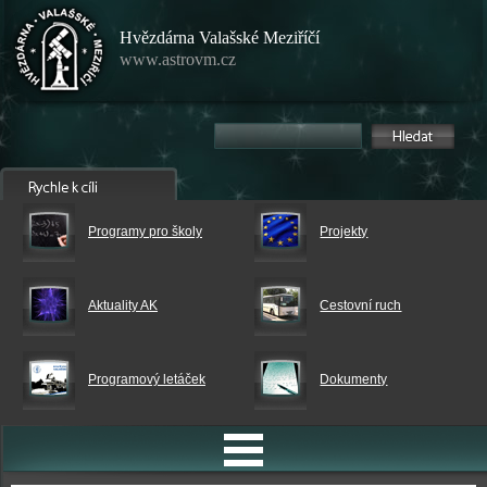
Hvězdárna Valašské Meziříčí
www.astrovm.cz
Programy pro školy
Projekty
Aktuality AK
Cestovní ruch
Programový letáček
Dokumenty