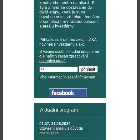
kreativního centra na ulici J. K.
Tyla a nyní se dostáváme do
další etapy, která je svou
povahou velmi zřetelná. Jedná se
o komplexní revitalizaci oplocení
a areálu hvězdárny.
Přihlašte se k odběru aktualit AKA,
novinek z hvězdárny a akcí:
S Vašimi osobními údaji pracujeme
dle našich
zásad zpracování
osobních údajů
.
Více informací o zasílání novinek
Aktuální program
01.07.-31.08.2026
Uzavření areálu z důvodu
revitalizace