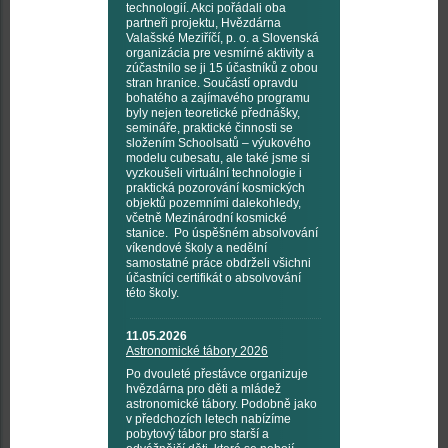
technologií. Akci pořádali oba
partneři projektu, Hvězdárna
Valašské Meziříčí, p. o. a Slovenská
organizácia pre vesmírné aktivity a
zúčastnilo se ji 15 účastníků z obou
stran hranice. Součástí opravdu
bohatého a zajímavého programu
byly nejen teoretické přednášky,
semináře, praktické činnosti se
složením Schoolsatů – výukového
modelu cubesatu, ale také jsme si
vyzkoušeli virtuální technologie i
praktická pozorování kosmických
objektů pozemními dalekohledy,
včetně Mezinárodní kosmické
stanice. Po úspěšném absolvování
víkendové školy a nedělní
samostatné práce obdrželi všichni
účastníci certifikát o absolvování
této školy.
11.05.2026
Astronomické tábory 2026
Po dvouleté přestávce organizuje
hvězdárna pro děti a mládež
astronomické tábory. Podobně jako
v předchozích letech nabízíme
pobytový tábor pro starší a