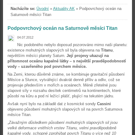
Nacházíte se:
Úvodní
»
Aktuality AK
»
Podpovrchový oceán na
Saturnově měsíci Titan
Podpovrchový oceán na Saturnově měsíci Titan
04.07.2012
Nic podobného nebylo doposud pozorováno mimo naši planetu:
existence mohutných slapových sil byla objevena na
Titanu
,
největším měsíci planety Saturn.
Její projevy ukazují na
přítomnost oceánu kapalné látky – s největší pravděpodobností
vody – uzavřeného pod povrchem měsíce.
Na Zemi, kterou důvěrně známe, se kombinuje gravitační působení
Měsíce a Slunce, vytvářející dvakrát denně příliv a odliv, což se
projevuje především v mořích a oceánech. Méně zřetelné jsou
slapové síly v rozsahu desítek centimetrů na kontinentech, které
působí na kůru a pod ní ležící plášť, plující na tekutém jádru.
Avšak nyní bylo na základě dat z kosmické sondy
Cassini
objeveno působení mohutných slapových sil na povrch Saturnova
měsíce Titan.
„
Závažným důsledkem působení mohutných slapových sil jsou
velké deformace vnitřních vrstev Titanu, velmi pravděpodobně
kapalné vody, schopné zprohýbat povrch Titanu o více než 10