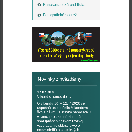
Panoramatická prohlídka
Fotografická soutež
Novinky z hvězdárny
17.07.2026
Víkend s nanosatelity
O víkendu 10. – 12. 7 2026 se
úspěšně uskutečnila Víkendová
škola návrhu a stavby nanosatelitů
v rámci projektu přeshraniční
spolupráce s názvem Rozvoj
vzdělávání v oblasti vývoje
nanosatelitů a kosmických