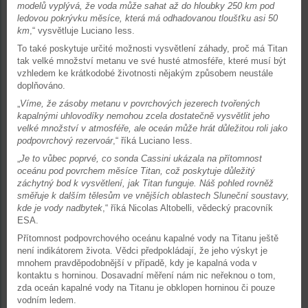
modelů vyplývá, že voda může sahat až do hloubky 250 km pod
ledovou pokrývku měsíce, která má odhadovanou tloušťku asi 50
km
,“ vysvětluje Luciano Iess.
To také poskytuje určité možnosti vysvětlení záhady, proč má Titan
tak velké množství metanu ve své husté atmosféře, které musí být
vzhledem ke krátkodobé životnosti nějakým způsobem neustále
doplňováno.
„
Víme, že zásoby metanu v povrchových jezerech tvořených
kapalnými uhlovodíky nemohou zcela dostatečně vysvětlit jeho
velké množství v atmosféře, ale oceán může hrát důležitou roli jako
podpovrchový rezervoár
,“ říká Luciano Iess.
„
Je to vůbec poprvé, co sonda Cassini ukázala na přítomnost
oceánu pod povrchem měsíce Titan, což poskytuje důležitý
záchytný bod k vysvětlení, jak Titan funguje. Náš pohled rovněž
směřuje k dalším tělesům ve vnějších oblastech Sluneční soustavy,
kde je vody nadbytek
,“ říká Nicolas Altobelli, vědecký pracovník
ESA.
Přítomnost podpovrchového oceánu kapalné vody na Titanu ještě
není indikátorem života. Vědci předpokládají, že jeho výskyt je
mnohem pravděpodobnější v případě, kdy je kapalná voda v
kontaktu s horninou. Dosavadní měření nám nic neřeknou o tom,
zda oceán kapalné vody na Titanu je obklopen horninou či pouze
vodním ledem.