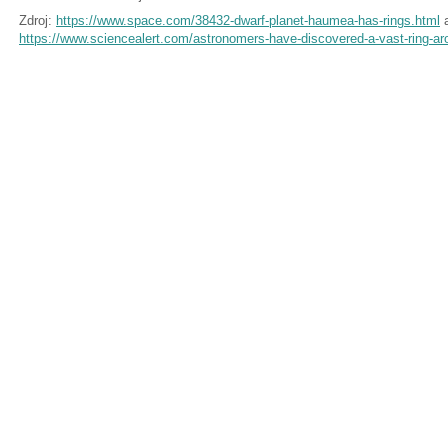
Zdroj:
https://www.space.com/38432-dwarf-planet-haumea-has-rings.html
https://www.sciencealert.com/astronomers-have-discovered-a-vast-ring-a