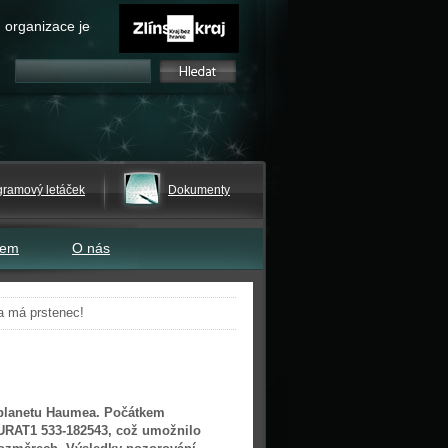
 organizace je
gramový letáček
Dokumenty
tem
O nás
a má prstenec!
í planetu Haumea. Počátkem
URAT1 533-182543, což umožnilo