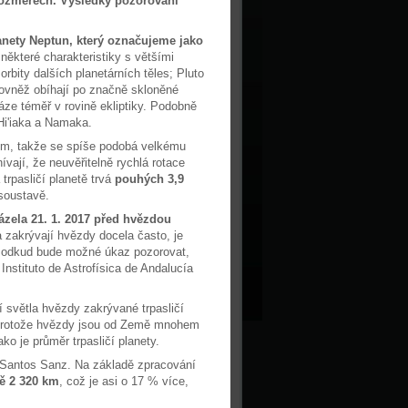
h rozměrech. Výsledky pozorování
anety Neptun, který označujeme jako
 některé charakteristiky s většími
rbity dalších planetárních těles; Pluto
rovněž obíhají po značně skloněné
áze téměř v rovině ekliptiky. Podobně
Hi'iaka a Namaka.
hém, takže se spíše podobá velkému
vají, že neuvěřitelně rychlá rotace
trpasličí planetě trvá
pouhých 3,9
 soustavě.
ázela 21. 1. 2017 před hvězdou
a zakrývají hvězdy docela často, je
 odkud bude možné úkaz pozorovat,
Instituto de Astrofísica de Andalucía
 světla hvězdy zakrývané trpasličí
r. Protože hvězdy jsou od Země mnohem
ko je průměr trpasličí planety.
o Santos Sanz. Na základě zpracování
ě 2 320 km
, což je asi o 17 % více,