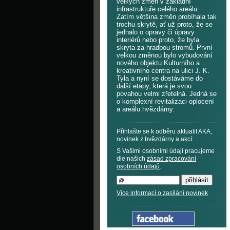
velkých změn v základní
infrastruktuře celého areálu.
Zatím většina změn probíhala tak
trochu skrytě, ať už proto, že se
jednalo o opravy či úpravy
interiérů nebo proto, že byla
skryta za hradbou stromů. První
velkou změnou bylo vybudování
nového objektu Kulturního a
kreativního centra na ulici J. K.
Tyla a nyní se dostáváme do
další etapy, která je svou
povahou velmi zřetelná. Jedná se
o komplexní revitalizaci oplocení
a areálu hvězdárny.
Přihlašte se k odběru aktualit AKA,
novinek z hvězdárny a akcí:
S Vašimi osobními údaji pracujeme
dle našich
zásad zpracování
osobních údajů
.
Více informací o zasílání novinek