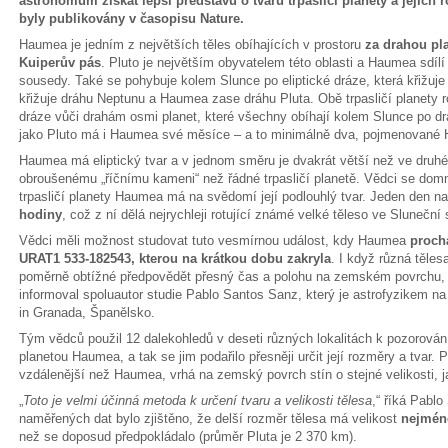
astronomům získat lepší představu o tvaru trpasličí planety a jejíc
byly publikovány v časopisu Nature.
Haumea je jedním z největších těles obíhajících v prostoru
za drahou pl
Kuiperův pás
. Pluto je největším obyvatelem této oblasti a Haumea sdílí
sousedy. Také se pohybuje kolem Slunce po eliptické dráze, která křižuje o
křižuje dráhu Neptunu a Haumea zase dráhu Pluta. Obě trpasličí planety 
dráze vůči drahám osmi planet, které všechny obíhají kolem Slunce po dr
jako Pluto má i Haumea své měsíce – a to minimálně dva, pojmenované 
Haumea má eliptický tvar a v jednom směru je dvakrát větší než ve dru
obroušenému „říčnímu kameni“ než řádné trpasličí planetě. Vědci se domní
trpasličí planety Haumea má na svědomí její podlouhlý tvar. Jeden den na 
hodiny
, což z ní dělá nejrychleji rotující známé velké těleso ve Sluneční
Vědci měli možnost studovat tuto vesmírnou událost, kdy Haumea
proch
URAT1 533-182543, kterou na krátkou dobu zakryla
. I když různá těles
poměrně obtížné předpovědět přesný čas a polohu na zemském povrchu,
informoval spoluautor studie Pablo Santos Sanz, který je astrofyzikem na 
in Granada, Španělsko.
Tým vědců použil 12 dalekohledů v deseti různých lokalitách k pozorování
planetou Haumea, a tak se jim podařilo přesněji určit její rozměry a tva
vzdálenější než Haumea, vrhá na zemský povrch stín o stejné velikosti, ja
„
Toto je velmi účinná metoda k určení tvaru a velikosti tělesa
,“ říká Pabl
naměřených dat bylo zjištěno, že delší rozměr tělesa má velikost
nejmén
než se doposud předpokládalo (průměr Pluta je 2 370 km).