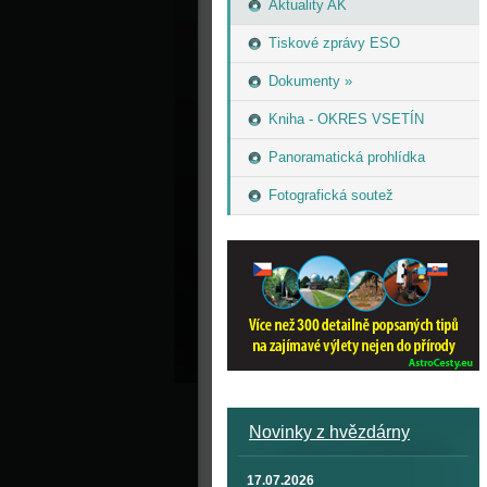
Aktuality AK
Tiskové zprávy ESO
Dokumenty »
Kniha - OKRES VSETÍN
Panoramatická prohlídka
Fotografická soutež
Novinky z hvězdárny
17.07.2026