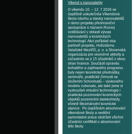
Víkend s nanosatelity
O víkendu 10. – 12. 7 2026 se
úspěšně uskutečnila Víkendová
škola návrhu a stavby nanosatelitů
v rámci projektu přeshraniční
spolupráce s názvem Rozvoj
vzdělávání v oblasti vývoje
nanosatelitů a kosmických
technologií. Akci pořádali oba
partneři projektu, Hvězdárna
Valašské Meziříčí, p. o. a Slovenská
organizácia pre vesmírné aktivity a
zúčastnilo se ji 15 účastníků z obou
stran hranice. Součástí opravdu
bohatého a zajímavého programu
byly nejen teoretické přednášky,
semináře, praktické činnosti se
složením Schoolsatů – výukového
modelu cubesatu, ale také jsme si
vyzkoušeli virtuální technologie i
praktická pozorování kosmických
objektů pozemními dalekohledy,
včetně Mezinárodní kosmické
stanice. Po úspěšném absolvování
víkendové školy a nedělní
samostatné práce obdrželi všichni
účastníci certifikát o absolvování
této školy.