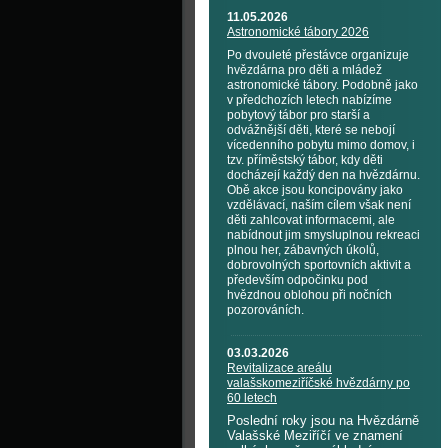
11.05.2026
Astronomické tábory 2026
Po dvouleté přestávce organizuje
hvězdárna pro děti a mládež
astronomické tábory. Podobně jako
v předchozích letech nabízíme
pobytový tábor pro starší a
odvážnější děti, které se nebojí
vícedenního pobytu mimo domov, i
tzv. příměstský tábor, kdy děti
docházejí každý den na hvězdárnu.
Obě akce jsou koncipovány jako
vzdělávací, naším cílem však není
děti zahlcovat informacemi, ale
nabídnout jim smysluplnou rekreaci
plnou her, zábavných úkolů,
dobrovolných sportovních aktivit a
především odpočinku pod
hvězdnou oblohou při nočních
pozorováních.
03.03.2026
Revitalizace areálu
valašskomeziříčské hvězdárny po
60 letech
Poslední roky jsou na Hvězdárně
Valašské Meziříčí ve znamení