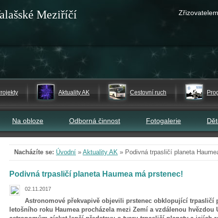
alašské Meziříčí
Zřizovatelem
rojekty
Aktuality AK
Cestovní ruch
Pro
Na obloze
Odborná činnost
Fotogalerie
Dě
Nacházíte se:
Úvodní
»
Aktuality AK
»
Podivná trpasličí planeta Haume
Podivná trpasličí planeta Haumea má prstenec!
02.11.2017
Astronomové překvapivě objevili prstenec obklopující trpaslič
letošního roku Haumea procházela mezi Zemí a vzdálenou hvězdou 