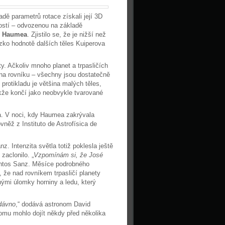
dě parametrů rotace získali její 3D
ostí – odvozenou na základě
ty Haumea
. Zjistilo se, že je nižší než
ko hodnotě dalších těles Kuiperova
y. Ačkoliv mnoho planet a trpasličích
na rovníku – všechny jsou dostatečně
 protikladu je většina malých těles,
takže končí jako neobvykle tvarované
ea. V noci, kdy Haumea zakrývala
něž z Instituto de Astrofísica de
nz. Intenzita světla totiž poklesla ještě
zaclonilo. „
Vzpomínám si, že José
ntos Sanz. Měsíce podrobného
 že nad rovníkem trpasličí planety
mi úlomky horniny a ledu, který
edávno
,“ dodává astronom David
omu mohlo dojít někdy před několika