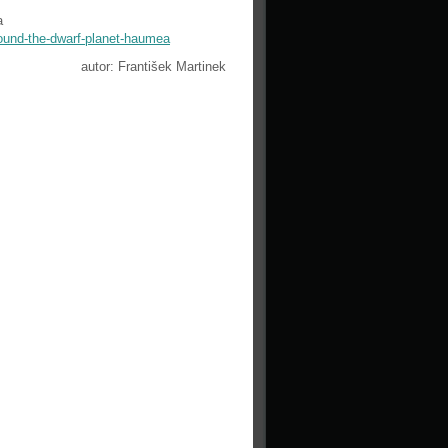
a
round-the-dwarf-planet-haumea
autor: František Martinek