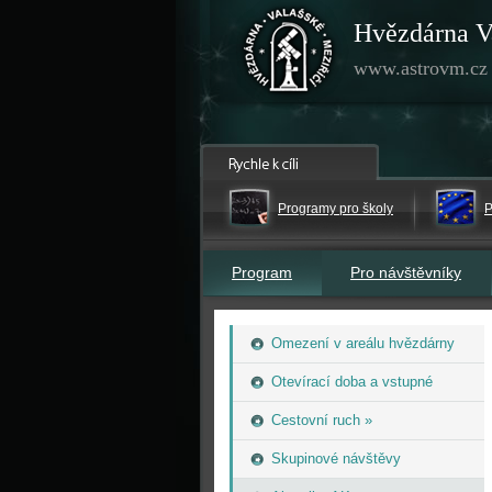
Hvězdárna V
www.astrovm.cz
Programy pro školy
P
Program
Pro návštěvníky
Omezení v areálu hvězdárny
Otevírací doba a vstupné
Cestovní ruch »
Skupinové návštěvy