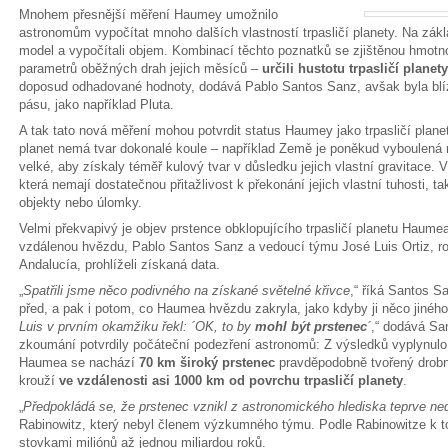
Mnohem přesnější měření Haumey umožnilo
astronomům vypočítat mnoho dalších vlastností trpasličí planety. Na zákla
model a vypočítali objem. Kombinací těchto poznatků se zjištěnou hmotn
parametrů oběžných drah jejich měsíců –
určili hustotu trpasličí plane
doposud odhadované hodnoty, dodává Pablo Santos Sanz, avšak byla blíz
pásu, jako například Pluta.
A tak tato nová měření mohou potvrdit status Haumey jako trpasličí planet
planet nemá tvar dokonalé koule – například Země je poněkud vyboulená 
velké, aby získaly téměř kulový tvar v důsledku jejich vlastní gravitace. V
která nemají dostatečnou přitažlivost k překonání jejich vlastní tuhosti, 
objekty nebo úlomky.
Velmi překvapivý je objev prstence obklopujícího trpasličí planetu Haum
vzdálenou hvězdu, Pablo Santos Sanz a vedoucí týmu José Luis Ortiz, rov
Andalucía, prohlíželi získaná data.
„
Spatřili jsme něco podivného na získané světelné křivce
,“ říká Santos Sa
před, a pak i potom, co Haumea hvězdu zakryla, jako kdyby ji něco jiného 
Luis v prvním okamžiku řekl: ´OK, to by
mohl být prstenec
´
,“ dodává Sa
zkoumání potvrdily počáteční podezření astronomů: Z výsledků vyplynulo,
Haumea se nachází
70 km
široký prstenec
pravděpodobně tvořený drobný
krouží
ve vzdálenosti asi 1000 km od povrchu trpasličí planety
.
„
Předpokládá se, že prstenec vznikl z astronomického hlediska teprve n
Rabinowitz, který nebyl členem výzkumného týmu. Podle Rabinowitze k t
stovkami miliónů až jednou miliardou roků.