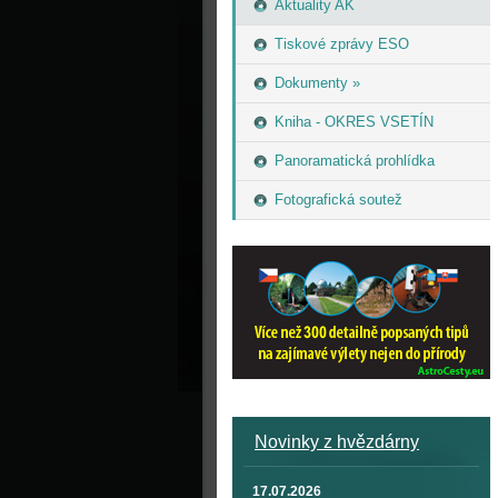
Aktuality AK
Tiskové zprávy ESO
Dokumenty »
Kniha - OKRES VSETÍN
Panoramatická prohlídka
Fotografická soutež
Novinky z hvězdárny
17.07.2026