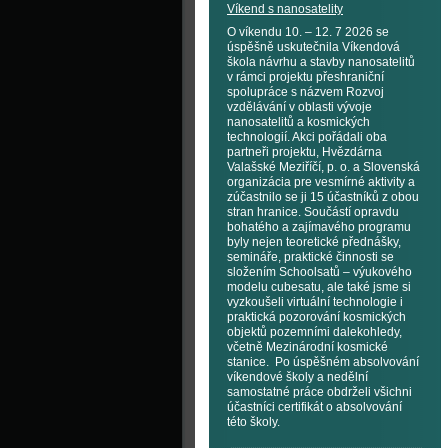
Víkend s nanosatelity
O víkendu 10. – 12. 7 2026 se
úspěšně uskutečnila Víkendová
škola návrhu a stavby nanosatelitů
v rámci projektu přeshraniční
spolupráce s názvem Rozvoj
vzdělávání v oblasti vývoje
nanosatelitů a kosmických
technologií. Akci pořádali oba
partneři projektu, Hvězdárna
Valašské Meziříčí, p. o. a Slovenská
organizácia pre vesmírné aktivity a
zúčastnilo se ji 15 účastníků z obou
stran hranice. Součástí opravdu
bohatého a zajímavého programu
byly nejen teoretické přednášky,
semináře, praktické činnosti se
složením Schoolsatů – výukového
modelu cubesatu, ale také jsme si
vyzkoušeli virtuální technologie i
praktická pozorování kosmických
objektů pozemními dalekohledy,
včetně Mezinárodní kosmické
stanice. Po úspěšném absolvování
víkendové školy a nedělní
samostatné práce obdrželi všichni
účastníci certifikát o absolvování
této školy.