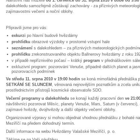
Navštívit nás můžete
od 1. července do 31. srpna 2010 v době od 9:00
dalekohledu samozřejmě zůstávají zachovány - za příznivých meteorol
zajímavostmi večerní a noční oblohy.
Připravili jsme pro vás:
exkurzi
po hlavní budově hvězdárny
prohlídku
obrazové výzdoby v prostorné vstupní hale
seznámení
s dalekohledem – za příznivých meteorologických podmín
prohlídku
zrekonstruovaného objektu Ballnerovy hvězdárny z roku 19
v případě nepříznivého počasí – krátký
program
v přednáškovém sále
exkluzivní program: pozorování Venuše, případně dalších planet a ja
pozorovacích podmínek
Ve středu 11. srpna 2010 v 19:00 hodin
se koná mimořádná přednáška p
SETKÁNÍ SE SLUNCEM
, věnovaná nejnovějším poznatkům a zcela uni
prostřednictvím přístrojů kosmické observatoře SDO.
Večerní programy u dalekohledu
se konají každý pracovní den
ve 21:0
návštěvníci pozorovat Měsíc, planety Venuše, Mars, Saturn (v červenci), J
zajímavé hvězdy, dvojhvězdy a další objekty večerní oblohy.
Organizované výpravy si mohou objednat vhodnou přednášku z bohaté n
Meziříčí na předem dohodnutý termín.
Další informace na webu Hvězdárny Valašské Meziříčí, p. o.
Těšíme se na Vaši návštěvu.