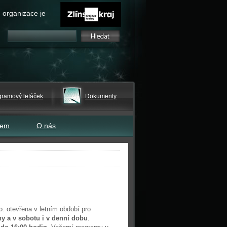
 organizace je
gramový letáček
Dokumenty
tem
O nás
. otevřena v letním období pro
ny a v sobotu i v denní dobu
.