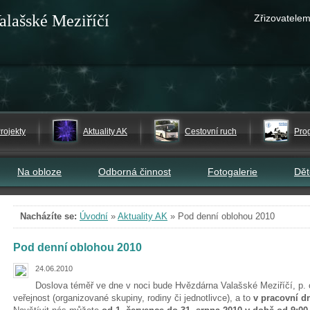
alašské Meziříčí
Zřizovatelem
rojekty
Aktuality AK
Cestovní ruch
Pro
Na obloze
Odborná činnost
Fotogalerie
Dě
Nacházíte se:
Úvodní
»
Aktuality AK
»
Pod denní oblohou 2010
Pod denní oblohou 2010
24.06.2010
Doslova téměř ve dne v noci bude Hvězdárna Valašské Meziříčí, p. o
veřejnost (organizované skupiny, rodiny či jednotlivce), a to
v pracovní d