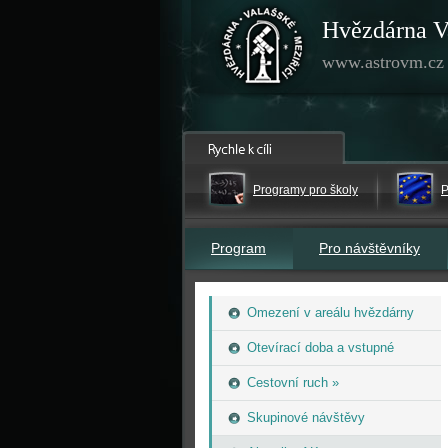
Hvězdárna V
www.astrovm.cz
Programy pro školy
P
Program
Pro návštěvníky
Omezení v areálu hvězdárny
Otevírací doba a vstupné
Cestovní ruch »
Skupinové návštěvy