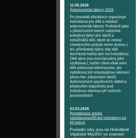
11.05.2026
Astronomické tábory 2026
Po dvouleté přestávce organizuje
hvězdárna pro děti a mládež
astronomické tábory. Podobně jako
v předchozích letech nabízíme
pobytový tábor pro starší a
odvážnější děti, které se nebojí
vícedenního pobytu mimo domov, i
tzv. příměstský tábor, kdy děti
docházejí každý den na hvězdárnu.
Obě akce jsou koncipovány jako
vzdělávací, naším cílem však není
děti zahlcovat informacemi, ale
nabídnout jim smysluplnou rekreaci
plnou her, zábavných úkolů,
dobrovolných sportovních aktivit a
především odpočinku pod
hvězdnou oblohou při nočních
pozorováních.
03.03.2026
Revitalizace areálu
valašskomeziříčské hvězdárny po
60 letech
Poslední roky jsou na Hvězdárně
Valašské Meziříčí ve znamení