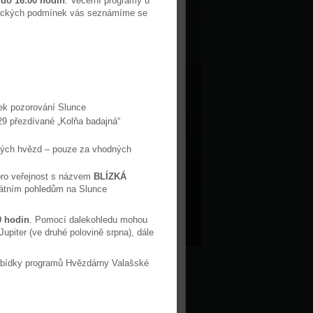
 do 16:00 hodin
. Večerní programy u
ogických podmínek vás seznámíme se
ek pozorování Slunce
29 přezdívané „Kolňa badajná“
sných hvězd – pouze za vhodných
ro veřejnost s názvem
BLÍZKÁ
kátním pohledům na Slunce
0 hodin
. Pomocí dalekohledu mohou
upiter (ve druhé polovině srpna), dále
abídky programů Hvězdárny Valašské