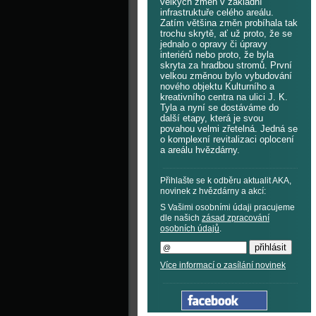
velkých změn v základní
infrastruktuře celého areálu.
Zatím většina změn probíhala tak
trochu skrytě, ať už proto, že se
jednalo o opravy či úpravy
interiérů nebo proto, že byla
skryta za hradbou stromů. První
velkou změnou bylo vybudování
nového objektu Kulturního a
kreativního centra na ulici J. K.
Tyla a nyní se dostáváme do
další etapy, která je svou
povahou velmi zřetelná. Jedná se
o komplexní revitalizaci oplocení
a areálu hvězdárny.
Přihlašte se k odběru aktualit AKA,
novinek z hvězdárny a akcí:
S Vašimi osobními údaji pracujeme
dle našich
zásad zpracování
osobních údajů
.
Více informací o zasílání novinek