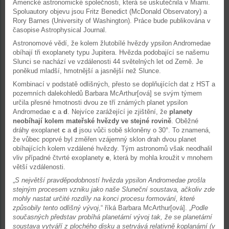
Americké astronomické společnosti, která se uskutečnila v Miami.
Spoluautory objevu jsou Fritz Benedict (McDonald Observatory) a
Rory Barnes (University of Washington). Práce bude publikována v
časopise Astrophysical Journal.
Astronomové vědí, že kolem žlutobílé hvězdy ypsilon Andromedae
obíhají tři exoplanety typu Jupitera. Hvězda podobající se našemu
Slunci se nachází ve vzdálenosti 44 světelných let od Země. Je
poněkud mladší, hmotnější a jasnější než Slunce.
Kombinací v podstatě odlišných, přesto se doplňujících dat z HST a
pozemních dalekohledů Barbara McArthur[ová] se svým týmem
určila přesné hmotnosti dvou ze tří známých planet ypsilon
Andromedae
c
a
d
. Nejvíce zarážející je zjištění, že
planety
neobíhají kolem mateřské hvězdy ve stejné rovině
. Oběžné
dráhy exoplanet
c
a
d
jsou vůči sobě skloněny o 30°. To znamená,
že vůbec poprvé byl změřen vzájemný sklon drah dvou planet
obíhajících kolem vzdálené hvězdy. Tým astronomů však neodhalil
vliv případné čtvrté exoplanety
e
, která by mohla kroužit v mnohem
větší vzdálenosti.
„
S největší pravděpodobností hvězda ypsilon Andromedae prošla
stejným procesem vzniku jako naše Sluneční soustava, ačkoliv zde
mohly nastat určité rozdíly na konci procesu formování, které
způsobily tento odlišný vývoj
,“ říká Barbara McArthur[ová]. „
Podle
současných představ probíhá planetární vývoj tak, že se planetární
soustava vytváří z plochého disku a setrvává relativně koplanární (v