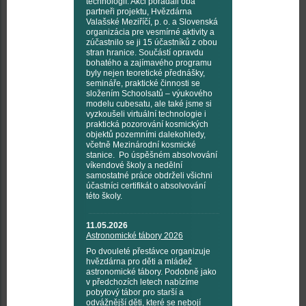
technologií. Akci pořádali oba
partneři projektu, Hvězdárna
Valašské Meziříčí, p. o. a Slovenská
organizácia pre vesmírné aktivity a
zúčastnilo se ji 15 účastníků z obou
stran hranice. Součástí opravdu
bohatého a zajímavého programu
byly nejen teoretické přednášky,
semináře, praktické činnosti se
složením Schoolsatů – výukového
modelu cubesatu, ale také jsme si
vyzkoušeli virtuální technologie i
praktická pozorování kosmických
objektů pozemními dalekohledy,
včetně Mezinárodní kosmické
stanice. Po úspěšném absolvování
víkendové školy a nedělní
samostatné práce obdrželi všichni
účastníci certifikát o absolvování
této školy.
11.05.2026
Astronomické tábory 2026
Po dvouleté přestávce organizuje
hvězdárna pro děti a mládež
astronomické tábory. Podobně jako
v předchozích letech nabízíme
pobytový tábor pro starší a
odvážnější děti, které se nebojí