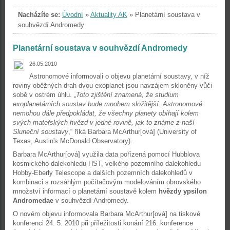
Nacházíte se:
Úvodní
»
Aktuality AK
»
Planetární soustava v
souhvězdí Andromedy
Planetární soustava v souhvězdí Andromedy
26.05.2010
Astronomové informovali o objevu planetární soustavy, v níž
roviny oběžných drah dvou exoplanet jsou navzájem skloněny vůči
sobě v ostrém úhlu. „
Toto zjištění znamená, že studium
exoplanetárních soustav bude mnohem složitější. Astronomové
nemohou dále předpokládat, že všechny planety obíhají kolem
svých mateřských hvězd v jedné rovině, jak to známe z naší
Sluneční soustavy
,“ říká Barbara McArthur[ová] (University of
Texas, Austin's McDonald Observatory).
Barbara McArthur[ová] využila data pořízená pomocí Hubblova
kosmického dalekohledu HST, velkého pozemního dalekohledu
Hobby-Eberly Telescope a dalších pozemních dalekohledů v
kombinaci s rozsáhlým počítačovým modelováním obrovského
množství informací o planetární soustavě kolem
hvězdy ypsilon
Andromedae
v souhvězdí Andromedy.
O novém objevu informovala Barbara McArthur[ová] na tiskové
konferenci 24. 5. 2010 při příležitosti konání 216. konference