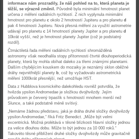
informace nám prozradily, že náš pohled na to, která planeta je
těžší, se výrazně změnil.
Původně byla minimální hmotnost planet
určena z měření radiálních rychlostí. Z nich vyplynula minimální
hmotnost pro planetu
c
okolo 2 hmotností Jupiteru a pro planetu
d
pak 4 hmotnosti Jupiteru. Nová přesná měření za využití astrometrie
udávají pro planetu
c
14 hmotností planety Jupiter a pro planetu
d
10krát vyšší, než je hmotnost planety Jupiter (což je podstatný
rozdíl).
Čtrnáctiletá řada měření radiálních rychlostí shromážděná
astronomy však neodhalila stopy přítomnosti čtvrté dlouhoperiodická
planety, která by mohla obíhat daleko za třemi známými planetami.
Dalším chybějícím kouskem do mozaiky je neznámý sklon oběžné
dráhy nejvnitřnější planety
b
, což by vyžadovalo astrometrická
měření 1000krát přesnější, než umožňuje HST.
Data z Hubblova kosmického dalekohledu rovněž potvrdila, že
hvězda ypsilon Andromedae je složkou dvojhvězdy. Jejím
průvodcem je červený trpaslík s hmotností mnohem menší než
Slunce, a také podstatně méně svítivý.
„Nemáme žádnou představu, jaká je dráha druhé složky dvojhvězdy
ypsilon Andromedae,“ říká Fritz Benedict. „Může být velmi
excentrická. Možná prolétává v těsné blízkosti hlavní složky jednou
za velice dlouhou dobu. Může to být jednou za 10 000 roků.“
Takovéto těsné přiblížení druhé složky dvojhvězdy může gravitačně