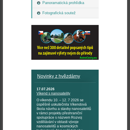
Panoramatická prohlídka
Fotografická soutež
Novinky z hvězdárny
17.07.2026
Víkend s nanosatelity
O víkendu 10. – 12. 7 2026 se
úspěšně uskutečnila Víkendová
škola návrhu a stavby nanosatelitů
v rámci projektu přeshraniční
spolupráce s názvem Rozvoj
vzdělávání v oblasti vývoje
nanosatelitů a kosmických