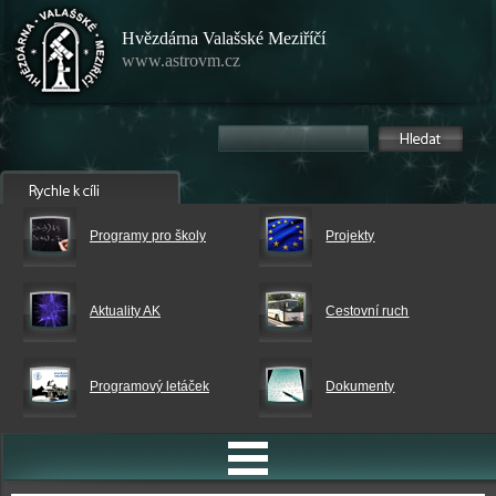
Hvězdárna Valašské Meziříčí
www.astrovm.cz
Programy pro školy
Projekty
Aktuality AK
Cestovní ruch
Programový letáček
Dokumenty