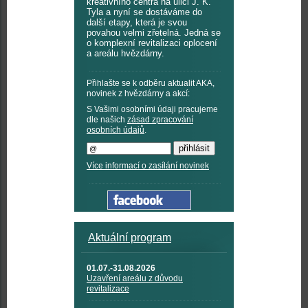
kreativního centra na ulici J. K.
Tyla a nyní se dostáváme do
další etapy, která je svou
povahou velmi zřetelná. Jedná se
o komplexní revitalizaci oplocení
a areálu hvězdárny.
Přihlašte se k odběru aktualit AKA,
novinek z hvězdárny a akcí:
S Vašimi osobními údaji pracujeme
dle našich
zásad zpracování
osobních údajů
.
Více informací o zasílání novinek
Aktuální program
01.07.-31.08.2026
Uzavření areálu z důvodu
revitalizace