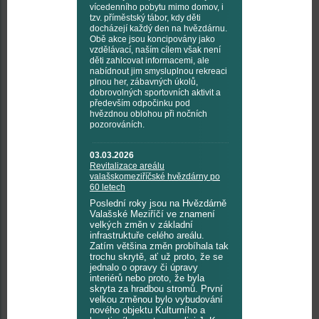
vícedenního pobytu mimo domov, i
tzv. příměstský tábor, kdy děti
docházejí každý den na hvězdárnu.
Obě akce jsou koncipovány jako
vzdělávací, naším cílem však není
děti zahlcovat informacemi, ale
nabídnout jim smysluplnou rekreaci
plnou her, zábavných úkolů,
dobrovolných sportovních aktivit a
především odpočinku pod
hvězdnou oblohou při nočních
pozorováních.
03.03.2026
Revitalizace areálu
valašskomeziříčské hvězdárny po
60 letech
Poslední roky jsou na Hvězdárně
Valašské Meziříčí ve znamení
velkých změn v základní
infrastruktuře celého areálu.
Zatím většina změn probíhala tak
trochu skrytě, ať už proto, že se
jednalo o opravy či úpravy
interiérů nebo proto, že byla
skryta za hradbou stromů. První
velkou změnou bylo vybudování
nového objektu Kulturního a