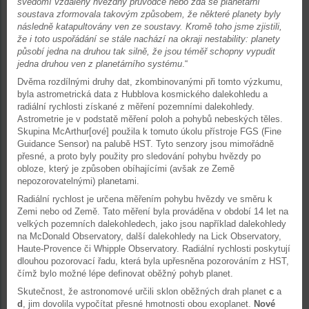
svědomí vzdálený hvězdný průvodce nebo zda se planetární
soustava zformovala takovým způsobem, že některé planety byly
následně katapultovány ven ze soustavy. Kromě toho jsme zjistili,
že i toto uspořádání se stále nachází na okraji nestability: planety
působí jedna na druhou tak silně, že jsou téměř schopny vypudit
jedna druhou ven z planetárního systému
.“
Dvěma rozdílnými druhy dat, zkombinovanými při tomto výzkumu,
byla astrometrická data z Hubblova kosmického dalekohledu a
radiální rychlosti získané z měření pozemními dalekohledy.
Astrometrie je v podstatě měření poloh a pohybů nebeských těles.
Skupina McArthur[ové] použila k tomuto úkolu přístroje FGS (Fine
Guidance Sensor) na palubě HST. Tyto senzory jsou mimořádně
přesné, a proto byly použity pro sledování pohybu hvězdy po
obloze, který je způsoben obíhajícími (avšak ze Země
nepozorovatelnými) planetami.
Radiální rychlost je určena měřením pohybu hvězdy ve směru k
Zemi nebo od Země. Tato měření byla prováděna v období 14 let na
velkých pozemních dalekohledech, jako jsou například dalekohledy
na McDonald Observatory, další dalekohledy na Lick Observatory,
Haute-Provence či Whipple Observatory. Radiální rychlosti poskytují
dlouhou pozorovací řadu, která byla upřesněna pozorováním z HST,
čímž bylo možné lépe definovat oběžný pohyb planet.
Skutečnost, že astronomové určili sklon oběžných drah planet
c
a
d
, jim dovolila vypočítat přesné hmotnosti obou exoplanet.
Nové