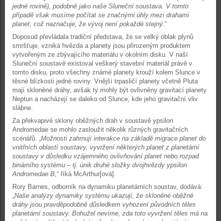
jedné rovině), podobně jako naše Sluneční soustava. V tomto
případě však musíme počítat se značnými úhly mezi drahami
planet, což naznačuje, že vývoj není pokaždé stejný
.“
Doposud převládala tradiční představa, že se velký oblak plynů
smršťuje, vzniká hvězda a planety jsou přirozeným produktem
vytvořeným ze zbývajícího materiálu v okolním disku. V naší
Sluneční soustavě existoval veškerý stavební materiál právě v
tomto disku, proto všechny známé planety krouží kolem Slunce v
těsné blízkosti jedné roviny. Vnější trpasličí planety včetně Pluta
mají skloněné dráhy, avšak ty mohly být ovlivněny gravitací planety
Neptun a nacházejí se daleko od Slunce, kde jeho gravitační vliv
slábne.
Za překvapivé sklony oběžných drah v soustavě ypsilon
Andromedae se mohlo zasloužit několik různých gravitačních
scénářů. „
Možnosti zahrnují interakce na základě migrace planet do
vnitřních oblastí soustavy, vyvržení některých planet z planetární
soustavy v důsledku vzájemného ovlivňování planet nebo rozpad
binárního systému – tj. únik druhé složky dvojhvězdy ypsilon
Andromedae B
,“ říká McArthur[ová].
Rory Barnes, odborník na dynamiku planetárních soustav, dodává:
„
Naše analýzy dynamiky systému ukazují, že skloněné oběžné
dráhy jsou pravděpodobně důsledkem vyhození původních těles
planetární soustavy. Bohužel nevíme, zda toto vyvržení těles má na