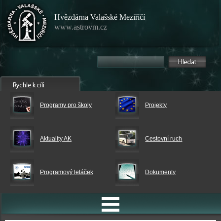
Hvězdárna Valašské Meziříčí
www.astrovm.cz
Programy pro školy
Projekty
Aktuality AK
Cestovní ruch
Programový letáček
Dokumenty