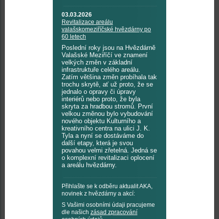
03.03.2026
Revitalizace areálu
valašskomeziříčské hvězdárny po
60 letech
Poslední roky jsou na Hvězdárně
Valašské Meziříčí ve znamení
velkých změn v základní
infrastruktuře celého areálu.
Zatím většina změn probíhala tak
trochu skrytě, ať už proto, že se
jednalo o opravy či úpravy
interiérů nebo proto, že byla
skryta za hradbou stromů. První
velkou změnou bylo vybudování
nového objektu Kulturního a
kreativního centra na ulici J. K.
Tyla a nyní se dostáváme do
další etapy, která je svou
povahou velmi zřetelná. Jedná se
o komplexní revitalizaci oplocení
a areálu hvězdárny.
Přihlašte se k odběru aktualit AKA,
novinek z hvězdárny a akcí:
S Vašimi osobními údaji pracujeme
dle našich
zásad zpracování