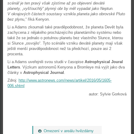
scénář je ten pravý však zjistíme až po objevení deváté
planety, „vyšťouchlý“ plynný obr by měl vypadat jako Neptun.
V okrajových částech soustavy vznikla planeta jako obrovské Pluto
bez plyn
u,“ říká Kenyon.
Li a Adams zkoumali také pravděpodobnost, že planeta Devět byla
zachycena z nějakého procházejícího planetárního systému nebo
také že se jednalo o potulnou planetu bez vlastního Slunce, kterou
si Slunce „osvojilo“. Tyto scénáře vzniku deváté planety mají však
ještě menší pravděpodobnost než ta předchozí, pouze asi 2
procenta.
Li a Adams uveřejnili svou studii v časopise
Astrophysical Joural
Letters
. Výzkum astronomů Kenyona a Bromleye má vyjít jako dva
články v
Astrophysical Journal
.
Zdroj:
http://www.astronews.com/news/artikel/2016/05/1605-
006.shtml
autor: Sylvie Gorková
Omezení v areálu hvězdárny