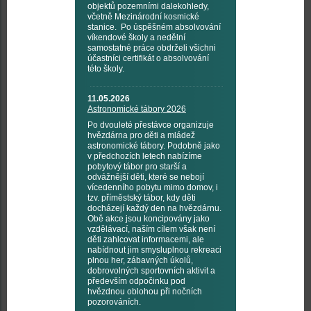
objektů pozemními dalekohledy,
včetně Mezinárodní kosmické
stanice. Po úspěšném absolvování
víkendové školy a nedělní
samostatné práce obdrželi všichni
účastníci certifikát o absolvování
této školy.
11.05.2026
Astronomické tábory 2026
Po dvouleté přestávce organizuje
hvězdárna pro děti a mládež
astronomické tábory. Podobně jako
v předchozích letech nabízíme
pobytový tábor pro starší a
odvážnější děti, které se nebojí
vícedenního pobytu mimo domov, i
tzv. příměstský tábor, kdy děti
docházejí každý den na hvězdárnu.
Obě akce jsou koncipovány jako
vzdělávací, naším cílem však není
děti zahlcovat informacemi, ale
nabídnout jim smysluplnou rekreaci
plnou her, zábavných úkolů,
dobrovolných sportovních aktivit a
především odpočinku pod
hvězdnou oblohou při nočních
pozorováních.