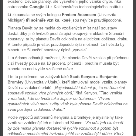
existenci Deváté planety, ale vysvětlení jejího vzniku chybí, říká
astronomka
Gongjie Li
z Kalifornského technologického institutu.
Li
zkoumala se svým kolegou
Fredem Adamsem
(Univerzita
Michigan)
tři scénáře vzniku
, které jsou nejvíce pravděpodobné.
Planeta Devět by se mohla do vzdálených míst naší soustavy
dostat díky jiné hvězdě procházející okrajovými oblastmi Sluneční
soustavy, ta by planetu Devět odklonila na eliptickou oběžnou dráhu.
V tomto případě je však pravděpodobnější možnost, že hvězda by
planetu ze Sluneční soustavy úplně „vyrvala“.
Li a Adams odhadují možnost, že planeta Devět vznikla při průchodu
cizí hvězdy pouze na 10 procent, přičemž i předtím musela být
planeta na neobvykle vzdálené dráze.
Tímto problémem se zabývali také
Scott Kenyon
a
Benjamin
Bromley
(Univerzita v Utahu), kteří simulovali model vzniku planety
Devět na vzdálené orbitě. „
Nejjednodušší řešení je, že ve Sluneční
soustavě vzniklo více plynných obrů
,“ říká Kenyon. "
Tato vznikla
v místech, kde se tvořili také Jupiter se Saturnem. Vlivem
gravitačních vlivů mezi světy však byla planeta Devět odkloněna na
svou pozdější vzdálenou dráhu
."
Podle výpočtů astronomů Kenyona a Bromleye je myslitelný také
vznik ve vzdálenějších místech od Slunce. "
Za určitých okolností
by zde mohla planeta dostatečně rychle vzniknout a potom být
odkloněna procházející hvězdou ještě na vzdálenější dráhu. Který