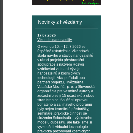
Novinky z hvězdárny
17.07.2026
Víkend s nanosatelity
O víkendu 10. – 12. 7 2026 se
úspěšně uskutečnila Víkendová
škola návrhu a stavby nanosatelitů
v rámci projektu přeshraniční
spolupráce s názvem Rozvoj
vzdělávání v oblasti vývoje
nanosatelitů a kosmických
technologií. Akci pořádali oba
partneři projektu, Hvězdárna
Valašské Meziříčí, p. o. a Slovenská
organizácia pre vesmírné aktivity a
zúčastnilo se ji 15 účastníků z obou
stran hranice. Součástí opravdu
bohatého a zajímavého programu
byly nejen teoretické přednášky,
semináře, praktické činnosti se
složením Schoolsatů – výukového
modelu cubesatu, ale také jsme si
vyzkoušeli virtuální technologie i
praktická pozorování kosmických