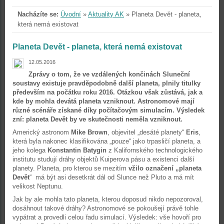
Nacházíte se:
Úvodní
»
Aktuality AK
»
Planeta Devět - planeta,
která nemá existovat
Planeta Devět - planeta, která nemá existovat
12.05.2016
Zprávy o tom, že ve vzdálených končinách Sluneční
soustavy existuje pravděpodobně další planeta, plnily titulky
především na počátku roku 2016. Otázkou však zůstává, jak a
kde by mohla devátá planeta vzniknout. Astronomové mají
různé scénáře získané díky počítačovým simulacím. Výsledek
zní: planeta Devět by ve skutečnosti neměla vzniknout.
Americký astronom
Mike Brown
, objevitel „desáté planety“
Eris
,
která byla nakonec klasifikována „pouze“ jako trpasličí planeta, a
jeho kolega
Konstantin Batygin
z Kalifornského technologického
institutu studují dráhy objektů Kuiperova pásu a existenci další
planety. Planeta, pro kterou se mezitím
vžilo označení „planeta
Devět
“ má být asi desetkrát dál od Slunce než Pluto a má mít
velikost Neptunu.
Jak by ale mohla tato planeta, kterou doposud nikdo nepozoroval,
dosáhnout takové dráhy? Astronomové se pokoušejí právě tohle
vypátrat a provedli celou řadu simulací. Výsledek: vše hovoří pro