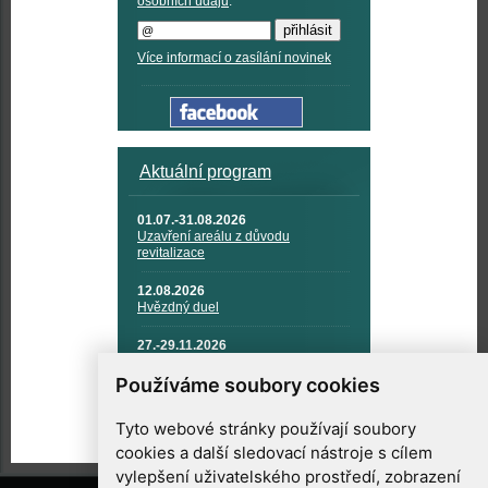
osobních údajů
.
Více informací o zasílání novinek
Aktuální program
01.07.-31.08.2026
Uzavření areálu z důvodu
revitalizace
12.08.2026
Hvězdný duel
27.-29.11.2026
KOSMONAUTIKA, RAKETOVÁ
TECHNIKA A KOSMICKÉ
Používáme soubory cookies
TECHNOLOGIE
Tyto webové stránky používají soubory
cookies a další sledovací nástroje s cílem
vylepšení uživatelského prostředí, zobrazení