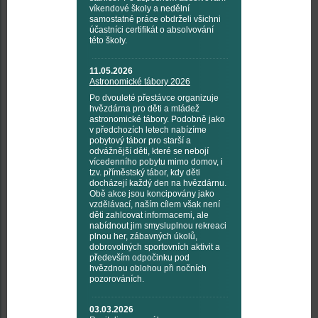
víkendové školy a nedělní
samostatné práce obdrželi všichni
účastníci certifikát o absolvování
této školy.
11.05.2026
Astronomické tábory 2026
Po dvouleté přestávce organizuje
hvězdárna pro děti a mládež
astronomické tábory. Podobně jako
v předchozích letech nabízíme
pobytový tábor pro starší a
odvážnější děti, které se nebojí
vícedenního pobytu mimo domov, i
tzv. příměstský tábor, kdy děti
docházejí každý den na hvězdárnu.
Obě akce jsou koncipovány jako
vzdělávací, naším cílem však není
děti zahlcovat informacemi, ale
nabídnout jim smysluplnou rekreaci
plnou her, zábavných úkolů,
dobrovolných sportovních aktivit a
především odpočinku pod
hvězdnou oblohou při nočních
pozorováních.
03.03.2026