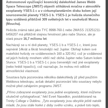
Astronomové využívající kosmický dalekohled James Webb
Space Telescope (JWST) objevili silikátová mračna v atmosféře
exoplanety YSES-1 c a v cirkumplanetárním disku kolem její
sourozenecké planety YSES-1 b. YSES-1 je hvězda slunečního
typu vzdálená přibližně 309 světelných let v souhvězdí Musca
(Moucha).
Hvězda známá také jako TYC 8998-760-1 nebo 2MASS J13251211-
6456207 má přibližně stejnou hmotnost jako naše Slunce, ale je
stará pouze
16,7 milionu let
.
Nacházejí se u ní dvě planety, YSES-1 b a YSES-1 c, které jsou
nejméně 14krát a 6krát hmotnější než Jupiter. Obíhají kolem své
mateřské hvězdy ve vzdálenostech 160 a 320 AU, což je vzdálenost
od jejich hvězdy mnohem větší než obíhá Jupiter nebo Saturn kolem
Slunce. YSES-1 b a YSES-1 c jsou červenější než jiné exoplanety
(nebo hnědí trpaslíci), což naznačuje, že mohou mít odlišné
atmosférické vlastnosti.
Soustava byla pozorována několika dalekohledy již před použitím
Webbova teleskopu, avšak detailní pozorování této soustavy nebylo
možné před zahájením programu JWST.
„
Přímo zobrazené exoplanety jsou jediné exoplanety, které můžeme
skutečně vyfotografovat
,“ řekl Evert Nasedkin, postdoktorand na
Trinity College v Dublinu. „
Tyto exoplanety jsou obvykle ještě natolik
mladé, že jsou stále horké z doby svého vzniku, a právě toto teplo,