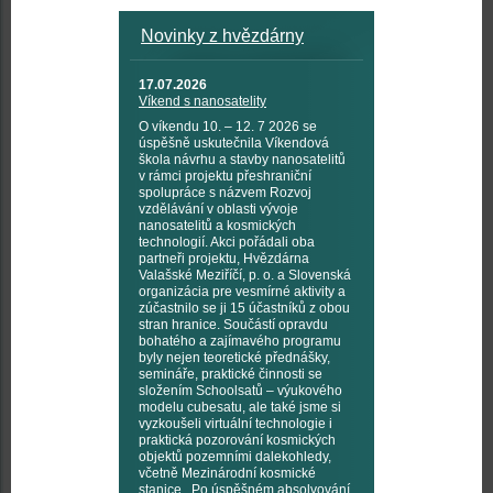
Novinky z hvězdárny
17.07.2026
Víkend s nanosatelity
O víkendu 10. – 12. 7 2026 se
úspěšně uskutečnila Víkendová
škola návrhu a stavby nanosatelitů
v rámci projektu přeshraniční
spolupráce s názvem Rozvoj
vzdělávání v oblasti vývoje
nanosatelitů a kosmických
technologií. Akci pořádali oba
partneři projektu, Hvězdárna
Valašské Meziříčí, p. o. a Slovenská
organizácia pre vesmírné aktivity a
zúčastnilo se ji 15 účastníků z obou
stran hranice. Součástí opravdu
bohatého a zajímavého programu
byly nejen teoretické přednášky,
semináře, praktické činnosti se
složením Schoolsatů – výukového
modelu cubesatu, ale také jsme si
vyzkoušeli virtuální technologie i
praktická pozorování kosmických
objektů pozemními dalekohledy,
včetně Mezinárodní kosmické
stanice. Po úspěšném absolvování