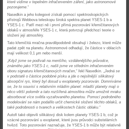
které vidíme v tepelném infračerveném záření, jako astronomové
pozorujeme
.“
Nasedkin a jeho kolegové získali pomocí spektroskopických
přístrojů Webbova teleskopu široká spektra planet YSES-1 b a
YSES-1 c. Patří mezi ně i první přímá pozorování křemičitanových
oblaků v atmosféře YSES-1 c, která potvrzují předchozí teorie o
složení její atmosféry.
Tato křemičitá mračna pravděpodobně obsahují i železo, které může
padat zpět na planetu. Astronomové odhadují, že částice v oblacích
mají velikost 0,1 μm nebo menší.
„
Když jsme se podívali na menšího, vzdálenějšího průvodce,
známého jako YSES-1 c, našli jsme ve středním infračerveném
oboru signaturu křemičitanových mračen
,“ řekl Nasedkin. „
Jedná se
v podstatě o částice podobné písku a jde o nejsilnější silikátový
absorpční rys, který byl dosud u exoplanety pozorován. Domníváme
se, že to souvisí s relativním mládím planet: mladší planety mají o
něco větší poloměr a tato rozšířená atmosféra může umožnit mraku
absorbovat více světla vyzařovaného planetou. Pomocí podrobného
modelování se nám podařilo určit chemické složení těchto oblaků, a
také podrobnosti o tvarech a velikostech částic oblaku
.“
Autoři také objevili silikátový disk kolem planety YSES-1 b, což je
vzácné pozorování u exoplanet, které jsou průvodci substelárních
hvězd. Toto pozorování naznačuje, že YSES-1 b může být relativně