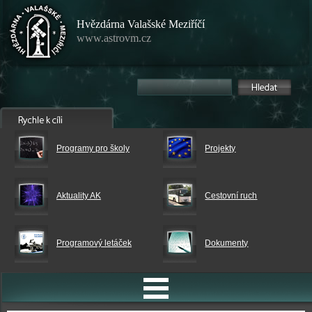
Hvězdárna Valašské Meziříčí
www.astrovm.cz
Programy pro školy
Projekty
Aktuality AK
Cestovní ruch
Programový letáček
Dokumenty