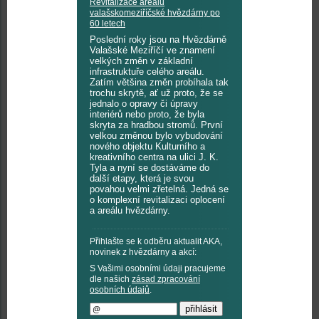
Revitalizace areálu
valašskomeziříčské hvězdárny po
60 letech
Poslední roky jsou na Hvězdárně
Valašské Meziříčí ve znamení
velkých změn v základní
infrastruktuře celého areálu.
Zatím většina změn probíhala tak
trochu skrytě, ať už proto, že se
jednalo o opravy či úpravy
interiérů nebo proto, že byla
skryta za hradbou stromů. První
velkou změnou bylo vybudování
nového objektu Kulturního a
kreativního centra na ulici J. K.
Tyla a nyní se dostáváme do
další etapy, která je svou
povahou velmi zřetelná. Jedná se
o komplexní revitalizaci oplocení
a areálu hvězdárny.
Přihlašte se k odběru aktualit AKA,
novinek z hvězdárny a akcí:
S Vašimi osobními údaji pracujeme
dle našich
zásad zpracování
osobních údajů
.