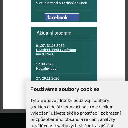
Více informací o zasílání novinek
Aktuální program
01.07.-31.08.2026
Uzavření areálu z důvodu
revitalizace
12.08.2026
Hvězdný duel
27.-29.11.2026
KOSMONAUTIKA, RAKETOVÁ
TECHNIKA A KOSMICKÉ
Používáme soubory cookies
TECHNOLOGIE
Tyto webové stránky používají soubory
cookies a další sledovací nástroje s cílem
vylepšení uživatelského prostředí, zobrazení
přizpůsobeného obsahu a reklam, analýzy
návštěvnosti webových stránek a zjištění