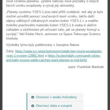
nově vzniklou planetou. Zjištění nabízejí nové poznatky o raných
fázích vzniku exoplanety a vývoji její atmosféry.
„
Planety systému YSES-1 jsou také příliš vzdálené, než aby je bylo
možné vysvětlit pomocí současných teorií vzniku, takže další
objevy odlišných silikátových mračen kolem YSES-1 c a malého
horkého prachového materiálu kolem YSES-1 b vedou k dalším
záhadám a složitostem při určování toho, jak se planety formují a
vyvíjejí
,“ řekl Kielan Hoch, astronom ze Space Telescope Science
Institute.
Výsledky týmu byly publikovány v časopise Nature.
Zdroj:
https://www.sci.news/astronomy/webb-two-young-exoplanets-
yses-1-system-13981.html
a
https://scitechdaily.com/sandy-skies-
and-baby-moons-webb-catches-giant-planets-in-mid-birth/
autor: František Martinek
Omezení v areálu hvězdárny
Otevírací doba a vstupné