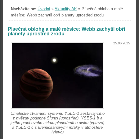
Nacházíte se:
Úvodní
»
Aktuality AK
»
Písečná obloha a malé
měsíce: Webb zachytil obří planety uprostřed zrodu
Písečná obloha a malé měsíce: Webb zachytil obří
planety uprostřed zrodu
25.06.2025
Umělecké ztvárnění systému YSES-1 sestávajícího
z hvězdy podobné Slunci (uprostřed), YSES-1 b a
jejího prachového cirkumplanetárního disku (vpravo)
a YSES-1 c s křemičitanovými mraky v atmosféře
(vlevo)