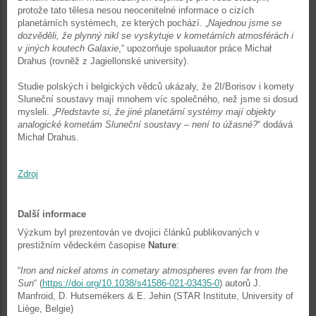
protože tato tělesa nesou neocenitelné informace o cizích
planetárních systémech, ze kterých pochází. „
Najednou jsme se
dozvěděli, že plynný nikl se vyskytuje v kometárních atmosférách i
v jiných koutech Galaxie
,“ upozorňuje spoluautor práce Michał
Drahus (rovněž z Jagiellonské university).
Studie polských i belgických vědců ukázaly, že 2I/Borisov i komety
Sluneční soustavy mají mnohem víc společného, než jsme si dosud
mysleli. „
Představte si, že jiné planetární systémy mají objekty
analogické kometám Sluneční soustavy – není to úžasné?
“ dodává
Michał Drahus.
Zdroj
Další informace
Výzkum byl prezentován ve dvojici článků publikovaných v
prestižním vědeckém časopise
Nature
:
“
Iron and nickel atoms in cometary atmospheres even far from the
Sun
“ (
https://doi.org/10.1038/s41586-021-03435-0
) autorů J.
Manfroid, D. Hutsemékers & E. Jehin (STAR Institute, University of
Liège, Belgie)