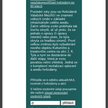
valašskomeziříčské hvězdárny po
60 letech
Poslední roky jsou na Hvězdárně
Valašské Meziříčí ve znamení
velkých změn v základní
infrastruktuře celého areálu.
Zatím většina změn probíhala tak
trochu skrytě, ať už proto, že se
jednalo o opravy či úpravy
interiérů nebo proto, že byla
skryta za hradbou stromů. První
velkou změnou bylo vybudování
nového objektu Kulturního a
kreativního centra na ulici J. K.
Tyla a nyní se dostáváme do
další etapy, která je svou
povahou velmi zřetelná. Jedná se
o komplexní revitalizaci oplocení
a areálu hvězdárny.
Přihlašte se k odběru aktualit AKA,
novinek z hvězdárny a akcí:
S Vašimi osobními údaji pracujeme
dle našich
zásad zpracování
osobních údajů
.