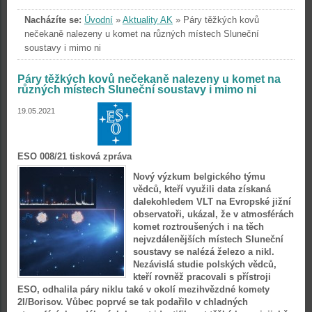
Nacházíte se:
Úvodní
»
Aktuality AK
»
Páry těžkých kovů
nečekaně nalezeny u komet na různých místech Sluneční
soustavy i mimo ni
Páry těžkých kovů nečekaně nalezeny u komet na
různých místech Sluneční soustavy i mimo ni
19.05.2021
ESO 008/21 tisková zpráva
Nový výzkum belgického týmu
vědců, kteří využili data získaná
dalekohledem VLT na Evropské jižní
observatoři, ukázal, že v atmosférách
komet roztroušených i na těch
nejvzdálenějších místech Sluneční
soustavy se nalézá železo a nikl.
Nezávislá studie polských vědců,
kteří rovněž pracovali s přístroji
ESO, odhalila páry niklu také v okolí mezihvězdné komety
2I/Borisov. Vůbec poprvé se tak podařilo v chladných