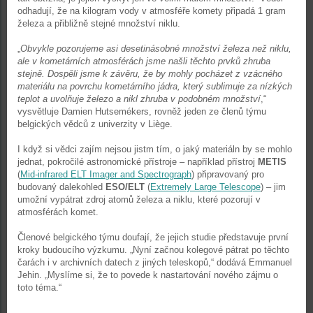
odhadují, že na kilogram vody v atmosféře komety připadá 1 gram
železa a přibližně stejné množství niklu.
„
Obvykle pozorujeme asi desetinásobné množství železa než niklu,
ale v kometárních atmosférách jsme našli těchto prvků zhruba
stejně. Dospěli jsme k závěru, že by mohly pocházet z vzácného
materiálu na povrchu kometárního jádra, který sublimuje za nízkých
teplot a uvolňuje železo a nikl zhruba v podobném množství
,“
vysvětluje Damien Hutsemékers, rovněž jeden ze členů týmu
belgických vědců z univerzity v Liège.
I když si vědci zajím nejsou jistm tím, o jaký materiáln by se mohlo
jednat, pokročilé astronomické přístroje – například přístroj
METIS
(
Mid-infrared ELT Imager and Spectrograph
) připravovaný pro
budovaný dalekohled
ESO/ELT
(
Extremely Large Telescope
) – jim
umožní vypátrat zdroj atomů železa a niklu, které pozorují v
atmosférách komet.
Členové belgického týmu doufají, že jejich studie představuje první
kroky budoucího výzkumu. „Nyní začnou kolegové pátrat po těchto
čarách i v archivních datech z jiných teleskopů,“ dodává Emmanuel
Jehin. „Myslíme si, že to povede k nastartování nového zájmu o
toto téma.“