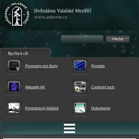
Hvězdárna Valašské Meziříčí
www.astrovm.cz
Programy pro školy
Projekty
Aktuality AK
Cestovní ruch
Programový letáček
Dokumenty