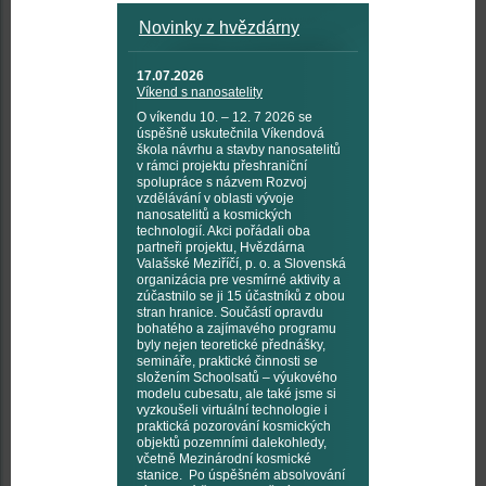
Novinky z hvězdárny
17.07.2026
Víkend s nanosatelity
O víkendu 10. – 12. 7 2026 se
úspěšně uskutečnila Víkendová
škola návrhu a stavby nanosatelitů
v rámci projektu přeshraniční
spolupráce s názvem Rozvoj
vzdělávání v oblasti vývoje
nanosatelitů a kosmických
technologií. Akci pořádali oba
partneři projektu, Hvězdárna
Valašské Meziříčí, p. o. a Slovenská
organizácia pre vesmírné aktivity a
zúčastnilo se ji 15 účastníků z obou
stran hranice. Součástí opravdu
bohatého a zajímavého programu
byly nejen teoretické přednášky,
semináře, praktické činnosti se
složením Schoolsatů – výukového
modelu cubesatu, ale také jsme si
vyzkoušeli virtuální technologie i
praktická pozorování kosmických
objektů pozemními dalekohledy,
včetně Mezinárodní kosmické
stanice. Po úspěšném absolvování