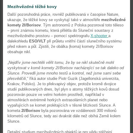
Mezihvězdné těžké kovy
Další pozoruhodná práce, rovněž publikovaná v časopise Nature,
ukazuje, že těžké kovy se vyskytují také v atmosféře
mezihvězdné
komety 2I/Borisov
. Tým astronomů z Polska pozoroval toto těleso
– první známou kometu, která přilétla do Sluneční soustavy z
mezihvězdného prostoru – pomocí spektrografu
X-shooter
a
dalekohledu
ESO/VLT
při průletu vnitřní částí slunečního systému
před rokem a půl. Zjistili, že obálka (koma) komety 2I/Borisov
obsahuje nikl.
„
Nejdřív jsme nechtěli věřit tomu, že by se nikl skutečně mohl
vyskytovat v komě komety 2I/Borisov nacházející se tak daleko od
Slunce. Provedli jsme mnoho testů a kontrol, než jsme sami sebe
přesvědčili
,“ říká autor studie Piotr Guzik (Jagellonská univerzita,
Krakov, Polsko). Je to překvapivý objev, protože kromě dvojice
studií publikovaných dnes, byl plyn s atomy těžkých kovů dosud
pozorován pouze ve velmi horkém prostředí, například v
atmosférách extrémně horkých extrasolárních planet nebo
vypařujících se komet prolétajících v těsné blízkosti Slunce. A
kometa
2I/Borisov
byla pozorována ve vzdálenosti 300 milionů
kilometrů od Slunce, tedy asi dvakrát dále než obíhá Země kolem
Slunce.
Detailní studium mezihvězdných objektů je pro vědu stěžejní,