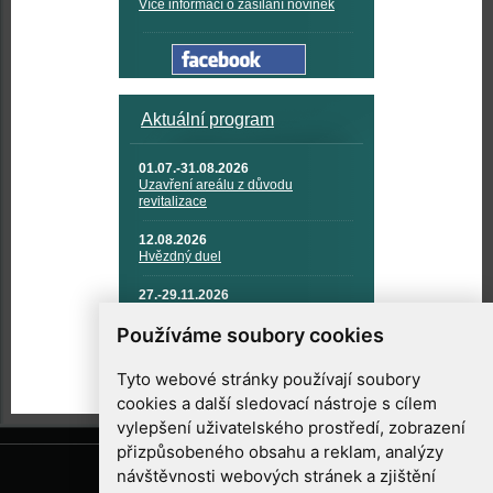
Více informací o zasílání novinek
Aktuální program
01.07.-31.08.2026
Uzavření areálu z důvodu
revitalizace
12.08.2026
Hvězdný duel
27.-29.11.2026
KOSMONAUTIKA, RAKETOVÁ
TECHNIKA A KOSMICKÉ
Používáme soubory cookies
TECHNOLOGIE
Tyto webové stránky používají soubory
cookies a další sledovací nástroje s cílem
vylepšení uživatelského prostředí, zobrazení
přizpůsobeného obsahu a reklam, analýzy
návštěvnosti webových stránek a zjištění