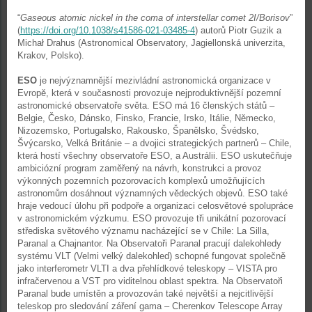
“
Gaseous atomic nickel in the coma of interstellar comet 2I/Borisov
”
(
https://doi.org/10.1038/s41586-021-03485-4
) autorů Piotr Guzik a
Michał Drahus (Astronomical Observatory, Jagiellonská univerzita,
Krakov, Polsko).
ESO
je nejvýznamnější mezivládní astronomická organizace v
Evropě, která v současnosti provozuje nejproduktivnější pozemní
astronomické observatoře světa. ESO má 16 členských států –
Belgie, Česko, Dánsko, Finsko, Francie, Irsko, Itálie, Německo,
Nizozemsko, Portugalsko, Rakousko, Španělsko, Švédsko,
Švýcarsko, Velká Británie – a dvojici strategických partnerů – Chile,
která hostí všechny observatoře ESO, a Austrálii. ESO uskutečňuje
ambiciózní program zaměřený na návrh, konstrukci a provoz
výkonných pozemních pozorovacích komplexů umožňujících
astronomům dosáhnout významných vědeckých objevů. ESO také
hraje vedoucí úlohu při podpoře a organizaci celosvětové spolupráce
v astronomickém výzkumu. ESO provozuje tři unikátní pozorovací
střediska světového významu nacházející se v Chile: La Silla,
Paranal a Chajnantor. Na Observatoři Paranal pracují dalekohledy
systému VLT (Velmi velký dalekohled) schopné fungovat společně
jako interferometr VLTI a dva přehlídkové teleskopy – VISTA pro
infračervenou a VST pro viditelnou oblast spektra. Na Observatoři
Paranal bude umístěn a provozován také největší a nejcitlivější
teleskop pro sledování záření gama – Cherenkov Telescope Array