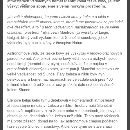
atmosférách vzdálených komet identifikovat těžké kovy, jejichž
výskyt většinou spojujeme s velmi horkým prostředím.
„
Je velké překvapení, že jsme nalezli atomy železa a niklu v
atmosférách téměř dvaceti komet, které jsme pozorovali za poslední
dvě desetiletí, a to i u těch vzdálených, nacházejících se ve velmi
chladném prostředí
,“ říká Jean Manfroid (University of Liège,
Belgie), který vedl výzkum komet Sluneční soustavy, jehož
výsledky byly publikovány v časopise Nature.
Astronomové vědí, že těžké kovy se vyskytují v ledovo-prachových
jádrech komet. Ale jelikož pevné kovy většinou za nízkých teplot
nesublimují (nemění se v plyn), neočekávali, že je najdou v
atmosférách chladných komet, které putují Sluneční soustavou ve
velké vzdálenosti od Slunce. Páry železa a niklu byly nyní
detekovány u komet nacházejících se ve vzdálenosti přes 480
milionů kilometrů od Slunce, což je třikrát dále než obíhá Země
kolem Slunce.
Členové belgického týmu detekovali v kometárních atmosférách
zhruba stejné množství železa a niklu. Hmota v naší Sluneční
soustavě, například v nitru Slunce nebo v meteoritech, ale obvykle
obsahuje asi desetkrát více železa než niklu. Tento nový výsledek
má proto zásadní dopad na to, jak astronomové chápou počáteční
fáze vývoje Sluneční soustavy. A členové týmu se stále snaží