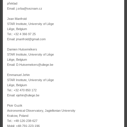
překlad
Email: j.srba@seznam.cz
Jean Manfroid
STAR Institute, University of Liège
Liège, Belgium
Tel.: +32 4 366 97 25
Email: jmanfroid@gmail.com
Damien Hutsemékers
STAR Institute, University of Liège
Liège, Belgium
Email: D.Hutsemekers@uliege.be
Emmanuel Jehin
STAR Institute, University of Liège
Liège, Belgium
Tel.: +32 470 850 172
Email: ejehin@uliege.be
Piotr Guzik
Astronomical Observatory, Jagiellonian University
Krakow, Poland
Tel.: +48-126-238-627
Mobil: +48-791-223-196