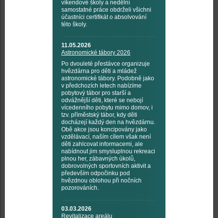
víkendové školy a nedělní
samostatné práce obdrželi všichni
účastníci certifikát o absolvování
této školy.
11.05.2026
Astronomické tábory 2026
Po dvouleté přestávce organizuje
hvězdárna pro děti a mládež
astronomické tábory. Podobně jako
v předchozích letech nabízíme
pobytový tábor pro starší a
odvážnější děti, které se nebojí
vícedenního pobytu mimo domov, i
tzv. příměstský tábor, kdy děti
docházejí každý den na hvězdárnu.
Obě akce jsou koncipovány jako
vzdělávací, naším cílem však není
děti zahlcovat informacemi, ale
nabídnout jim smysluplnou rekreaci
plnou her, zábavných úkolů,
dobrovolných sportovních aktivit a
především odpočinku pod
hvězdnou oblohou při nočních
pozorováních.
03.03.2026
Revitalizace areálu