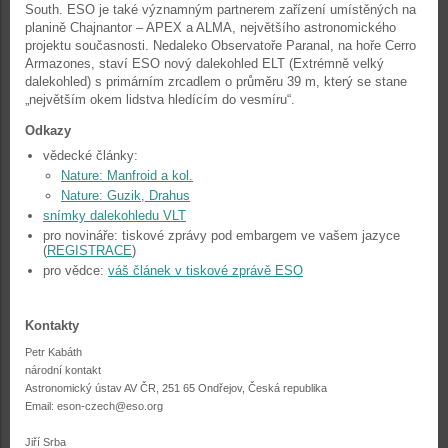
South. ESO je také významným partnerem zařízení umístěných na
planině Chajnantor – APEX a ALMA, největšího astronomického
projektu současnosti. Nedaleko Observatoře Paranal, na hoře Cerro
Armazones, staví ESO nový dalekohled ELT (Extrémně velký
dalekohled) s primárním zrcadlem o průměru 39 m, který se stane
„největším okem lidstva hledícím do vesmíru“.
Odkazy
vědecké články:
Nature: Manfroid a kol.
Nature: Guzik, Drahus
snímky dalekohledu VLT
pro novináře: tiskové zprávy pod embargem ve vašem jazyce
(
REGISTRACE
)
pro vědce:
váš článek v tiskové zprávě ESO
Kontakty
Petr Kabáth
národní kontakt
Astronomický ústav AV ČR, 251 65 Ondřejov, Česká republika
Email: eson-czech@eso.org
Jiří Srba