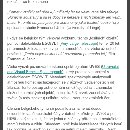
rozluštit, co to znamená.
„
Komety vznikly asi před 4,6 miliardy let ve velmi rané fázi vývoje
Sluneční soustavy a od té doby se některé z nich změnily jen velmi
málo. V tomto smyslu jsou pro astronomy jako fosilie
,“ upozorňuje
spoluautor studie Emmanuel Jehin (University of Liège).
I když se belgický tým věnoval výzkumu těchto ‚fosilních‘ objektů
pomocí dalekohledu
ESO/VLT
(
Very Large Telescope
) téměř 20 let,
přítomnosti železa a niklu v jejich atmosférách si vědci až doteď
nevšimli. „
Tento objev unikal naší pozornosti po mnoho let
,“ říká
Emmanuel Jehin.
Vědci využili pozorování získaná spektrografem
UVES
(
Ultraviolet
and Visual Echelle Spectrograph
), který pracuje ve spojení s
dalekohledem ESO/VLT. Metodami spektroskopie analyzovali
atmosféru komet nacházejících se v různých vzdálenostech od
Slunce. Tento postup astronomům umožňuje odhalit chemické
složení kosmických objektů, neboť každý prvek zanechává ve
světle (a tedy spektru) unikátní otisk – sadu spektrálních čar.
Členům belgického týmu se podařilo zaznamenat dosud
neidentifikované spektrální čáry v datech z přístroje UVES a po
bližší analýze zjistili, že se jedná o známky přítomnosti neutrálních
atomů železa a niklu. Důvodem, proč byla identifikace těžkých kovů
tak obtížná, je jejich výskyt jen ve velmi malém množství. Vědci