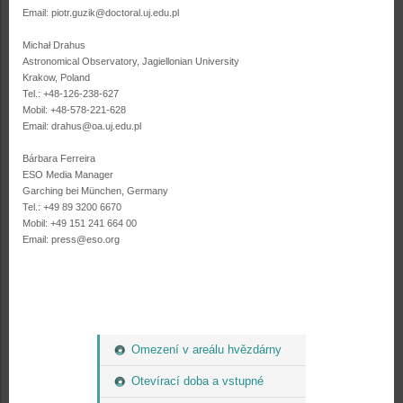
Email: piotr.guzik@doctoral.uj.edu.pl
Michał Drahus
Astronomical Observatory, Jagiellonian University
Krakow, Poland
Tel.: +48-126-238-627
Mobil: +48-578-221-628
Email: drahus@oa.uj.edu.pl
Bárbara Ferreira
ESO Media Manager
Garching bei München, Germany
Tel.: +49 89 3200 6670
Mobil: +49 151 241 664 00
Email: press@eso.org
Omezení v areálu hvězdárny
Otevírací doba a vstupné