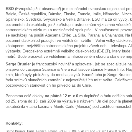
ESO
(Evropská jižní observatoř) je mezinárodní evropskou organizací pro 
Belgie, Česká republika, Dánsko, Finsko, Francie, Itálie, Německo, Nizo
Španělsko, Švédsko, Švýcarsko a Velká Británie. ESO má za cíl vývoj, 
pozemních dalekohledů, jenž zpřístupní astronomům významné vědecké ob
astronomickém výzkumu a mezinárodní spolupráci. V současnosti provozu
se nacházejí na poušti Atacama Chile: La Silla, Paranal a Chajnantor. Na
pozemní dalekohled pracující ve viditelném světle – Velmi velký daleko
zástupcem největšího astronomického projektu všech dob – teleskopu 
výstavbu Evropského extrémně velkého dalekohledu (E-ELT), který bude 
metrů. Bude pracovat ve viditelném a infračerveném oboru a stane se ne
Serge Brunier
je francouzský novinář a spisovatel, jež se specializuje na
přispívá do časopisu Science & Vie a rozhlasové stanice France Info. Na
knih, které byly přeloženy do mnoha jazyků. Kromě toho je Serge Brunier
řadu snímků slunečních zatmění z nejexotičtějších míst světa. Celoživotn
pozorovacích stanovištích ho přivedlo až do Chile.
Panorama celé oblohy
na plátně 12 m x 6 m
doplněné o řadu dalších sní
od 25. srpna do 13. září 2009 na výstavě s názvem "Un ciel pour la planèt
uskutečnila v atriu kasina v Monte-Carlo (Monaco) pod záštitou monackého
Kontakty:
Serge Brunier; Paris, France; Phone: +33 (0)6 80 05 41 81 and +33 (0)1 46 60 37 85; E-m