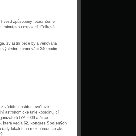
hyb hvězd způsobený rotací Země
timinutovou expozicí. Celková
iga, zvláštní péče byla věnována
ro výsledné zpracování 340 hodin
z vůdčích institucí světové
dní astronomické unie koordinující
rganizátorů IYA 2009 a úzce
, která vedla
62. kongres Spojených
 řady lokálních i mezinárodních akcí
09.