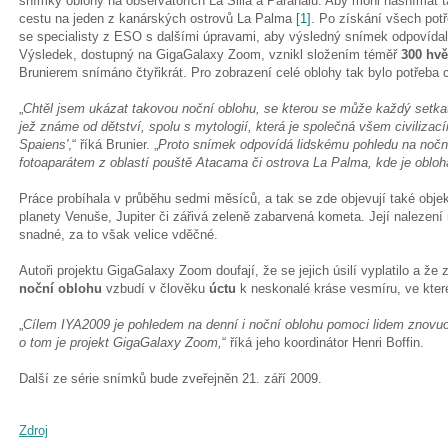
snímky oblohy na observatořích La Silla a Paranalu. Aby mohl nasnímat t
cestu na jeden z kanárských ostrovů La Palma
[1]
. Po získání všech potř
se specialisty z ESO s dalšími úpravami, aby výsledný snímek odpovíd
Výsledek, dostupný na GigaGalaxy Zoom, vznikl složením téměř
300 hvě
Brunierem snímáno čtyřikrát. Pro zobrazení celé oblohy tak bylo potřeba c
„
Chtěl jsem ukázat takovou noční oblohu, se kterou se může každý setkat
jež známe od dětství, spolu s mytologií, která je společná všem civilizac
Spaiens'
,“ říká Brunier. „
Proto snímek odpovídá lidskému pohledu na nočn
fotoaparátem z oblastí pouště Atacama či ostrova La Palma, kde je obloh
Práce probíhala v průběhu sedmi měsíců, a tak se zde objevují také objek
planety Venuše, Jupiter či zářivá zeleně zabarvená kometa. Její nalezení
snadné, za to však velice vděčné.
Autoři projektu GigaGalaxy Zoom doufají, že se jejich úsilí vyplatilo a ž
noční oblohu
vzbudí v člověku
úctu
k neskonalé kráse vesmíru, ve kter
„
Cílem IYA2009 je pohledem na denní i noční oblohu pomoci lidem znovuob
o tom je projekt GigaGalaxy Zoom,
“ říká jeho koordinátor Henri Boffin.
Další ze série snímků bude zveřejněn 21. září 2009.
Zdroj