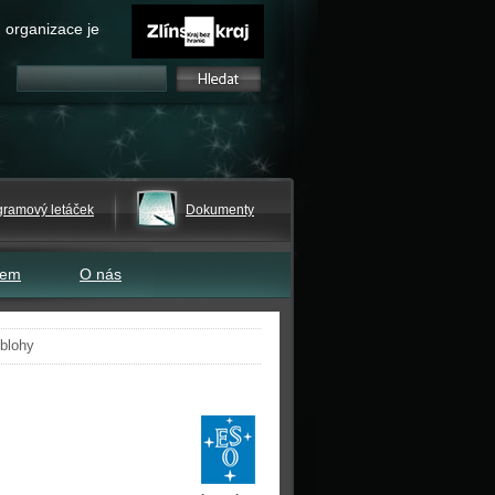
 organizace je
gramový letáček
Dokumenty
tem
O nás
oblohy