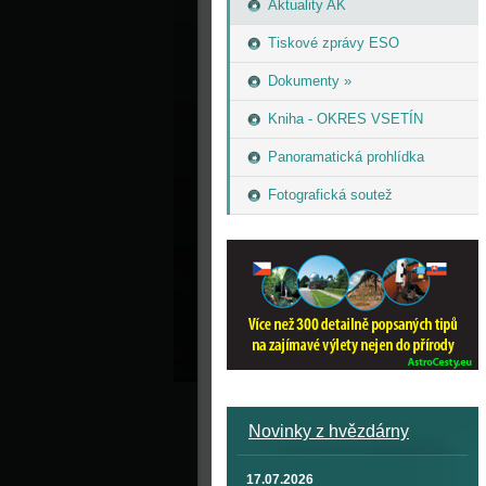
Aktuality AK
Tiskové zprávy ESO
Dokumenty »
Kniha - OKRES VSETÍN
Panoramatická prohlídka
Fotografická soutež
Novinky z hvězdárny
17.07.2026