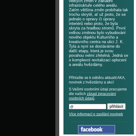
velkých změn v základní
infrastruktuře celého areálu.
Zatím většina změn probíhala tak
trochu skrytě, ať už proto, že se
jednalo o opravy či úpravy
interiérů nebo proto, že byla
skryta za hradbou stromů. První
velkou změnou bylo vybudování
nového objektu Kulturního a
kreativního centra na ulici J. K.
Tyla a nyní se dostáváme do
další etapy, která je svou
povahou velmi zřetelná. Jedná se
o komplexní revitalizaci oplocení
a areálu hvězdárny.
Přihlašte se k odběru aktualit AKA,
novinek z hvězdárny a akcí:
S Vašimi osobními údaji pracujeme
dle našich
zásad zpracování
osobních údajů
.
Více informací o zasílání novinek