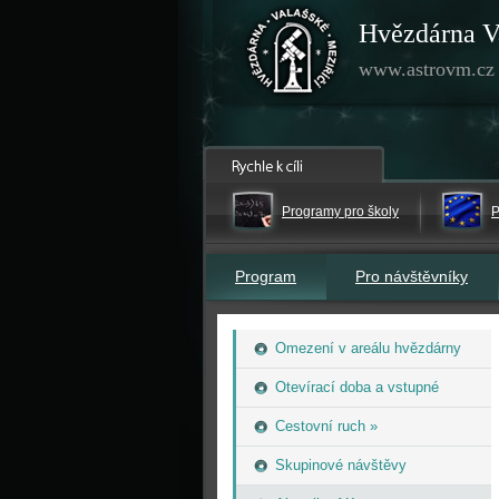
Hvězdárna V
www.astrovm.cz
Programy pro školy
P
Program
Pro návštěvníky
Omezení v areálu hvězdárny
Otevírací doba a vstupné
Cestovní ruch »
Skupinové návštěvy