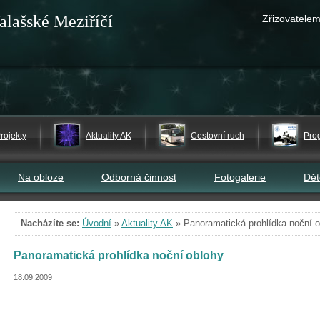
alašské Meziříčí
Zřizovatelem
rojekty
Aktuality AK
Cestovní ruch
Pro
Na obloze
Odborná činnost
Fotogalerie
Dě
Nacházíte se:
Úvodní
»
Aktuality AK
»
Panoramatická prohlídka noční 
Panoramatická prohlídka noční oblohy
18.09.2009