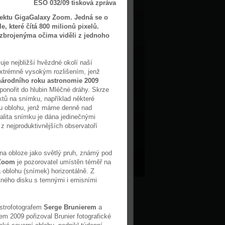
ESO 032/09 tisková zpráva
ojektu GigaGalaxy Zoom. Jedná se o
 které čítá 800 milionů pixelů.
ozbrojenýma očima viděli z jednoho
uje nejbližší hvězdné okolí naší
extrémně vysokým rozlišením, jenž
árodního roku astronomie 2009
ponořit do hlubin Mléčné dráhy. Skrze
ktů na snímku, například některé
nou oblohu, jenž máme denně nad
alita snímku je dána jedinečnými
z nejproduktivnějších observatoří
 na obloze jako světlý pruh, známý pod
 Zoom
je pozorovatel umístěn téměř na
á oblohu (snímek) horizontálně. Z
otného disku s temnými i emisními
astrofotografem
Serge Brunierem
a
m 2009 pořizoval Brunier fotografické