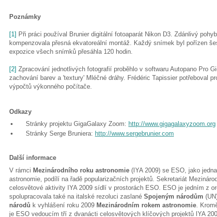
Poznámky
[1]
Při práci používal Brunier digitální fotoaparát Nikon D3. Zdánlivý po
kompenzovala přesná ekvatoreální montáž. Každý snímek byl pořízen šes
expozice všech snímků přesáhla 120 hodin.
[2]
Zpracování jednotlivých fotografií proběhlo v softwaru Autopano Pro G
zachování barev a 'textury' Mléčné dráhy. Frédéric Tapissier potřeboval p
výpočtů výkonného počítače.
Odkazy
Stránky projektu GigaGalaxy Zoom:
http://www.gigagalaxyzoom.org
Stránky Serge Bruniera:
http://www.sergebrunier.com
Další informace
V rámci
Mezinárodního roku astronomie
(IYA 2009) se ESO, jako jedna 
astronomie, podílí na řadě popularizačních projektů. Sekretariát Mezináro
celosvětové aktivity IYA 2009 sídlí v prostorách ESO. ESO je jedním z o
spolupracovala také na italské rezoluci zaslané
Spojeným národům
(UN)
národů
k vyhlášení roku 2009
Mezinárodním rokem astronomie
. Kromě
je ESO vedoucím tří z dvanácti celosvětových klíčových projektů IYA 20