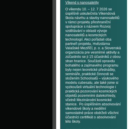
Víkend s nanosatelity
O víkendu 10. – 12. 7 2026 se
úspěšně uskutečnila Víkendová
škola návrhu a stavby nanosatelitů
v rámci projektu přeshraniční
spolupráce s názvem Rozvoj
vzdělávání v oblasti vývoje
nanosatelitů a kosmických
technologií. Akci pořádali oba
partneři projektu, Hvězdárna
Valašské Meziříčí, p. o. a Slovenská
organizácia pre vesmírné aktivity a
zúčastnilo se ji 15 účastníků z obou
stran hranice. Součástí opravdu
bohatého a zajímavého programu
byly nejen teoretické přednášky,
semináře, praktické činnosti se
složením Schoolsatů – výukového
modelu cubesatu, ale také jsme si
vyzkoušeli virtuální technologie i
praktická pozorování kosmických
objektů pozemními dalekohledy,
včetně Mezinárodní kosmické
stanice. Po úspěšném absolvování
víkendové školy a nedělní
samostatné práce obdrželi všichni
účastníci certifikát o absolvování
této školy.