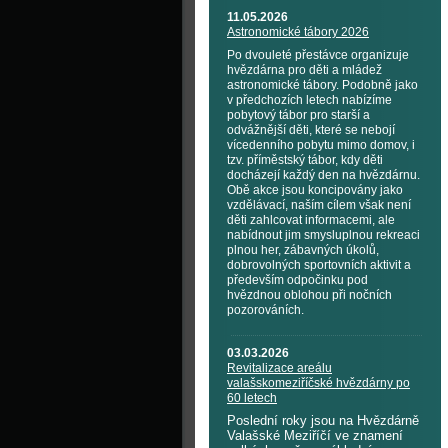
11.05.2026
Astronomické tábory 2026
Po dvouleté přestávce organizuje
hvězdárna pro děti a mládež
astronomické tábory. Podobně jako
v předchozích letech nabízíme
pobytový tábor pro starší a
odvážnější děti, které se nebojí
vícedenního pobytu mimo domov, i
tzv. příměstský tábor, kdy děti
docházejí každý den na hvězdárnu.
Obě akce jsou koncipovány jako
vzdělávací, naším cílem však není
děti zahlcovat informacemi, ale
nabídnout jim smysluplnou rekreaci
plnou her, zábavných úkolů,
dobrovolných sportovních aktivit a
především odpočinku pod
hvězdnou oblohou při nočních
pozorováních.
03.03.2026
Revitalizace areálu
valašskomeziříčské hvězdárny po
60 letech
Poslední roky jsou na Hvězdárně
Valašské Meziříčí ve znamení