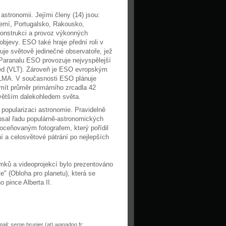
astronomii. Jejími členy (14) jsou:
zemí, Portugalsko, Rakousko,
konstrukci a provoz výkonných
jevy. ESO také hraje přední roli v
je světově jedinečné observatoře, jež
 Paranalu ESO provozuje nejvyspělejší
hled (VLT). Zároveň je ESO evropským
ALMA. V současnosti ESO plánuje
mít průměr primárního zrcadla 42
jvětším dalekohledem světa.
 popularizaci astronomie. Pravidelně
psal řadu populárně-astronomických
 oceňovaným fotografem, který pořídil
í a celosvětové pátrání po nejlepších
mků a videoprojekcí bylo prezentováno
e" (Obloha pro planetu), která se
 pince Alberta II.
ail: serge.brunier (at) wanadoo.fr;