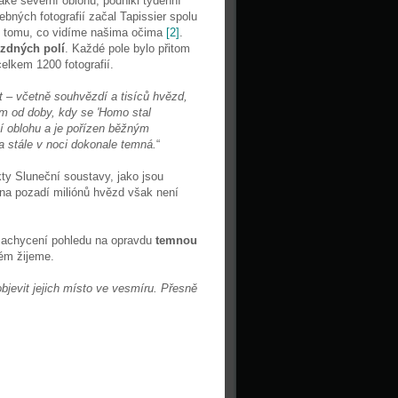
aké severní oblohu, podnikl týdenní
ebných fotografií začal Tapissier spolu
al tomu, co vidíme našima očima
[2]
.
zdných polí
. Každé pole bylo přitom
elkem 1200 fotografií.
 – včetně souhvězdí a tisíců hvězd,
ím od doby, kdy se 'Homo stal
í oblohu a je pořízen běžným
a stále v noci dokonale temná.
“
ty Sluneční soustavy, jako jsou
 na pozadí miliónů hvězd však není
e zachycení pohledu na opravdu
temnou
ém žijeme.
jevit jejich místo ve vesmíru. Přesně