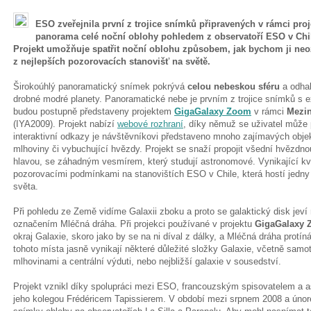
ESO zveřejnila první z trojice snímků připravených v rámci pr
panorama celé noční oblohy pohledem z observatoří ESO v Chile,
Projekt umožňuje spatřit noční oblohu způsobem, jak bychom ji ne
z nejlepších pozorovacích stanovišť na světě.
Širokoúhlý panoramatický snímek pokrývá
celou nebeskou sféru
a odhal
drobné modré planety. Panoramatické nebe je prvním z trojice snímků s 
budou postupně představeny projektem
GigaGalaxy Zoom
v rámci
Mezin
(IYA2009). Projekt nabízí
webové rozhraní
, díky němuž se uživatel může 
interaktivní odkazy je návštěvníkovi představeno mnoho zajímavých obje
mlhoviny či vybuchující hvězdy. Projekt se snaží propojit všední hvězd
hlavou, se záhadným vesmírem, který studují astronomové. Vynikající kv
pozorovacími podmínkami na stanovištích ESO v Chile, která hostí jedny 
světa.
Při pohledu ze Země vidíme Galaxii zboku a proto se galaktický disk jeví
označením Mléčná dráha. Při projekci používané v projektu
GigaGalaxy
okraj Galaxie, skoro jako by se na ni díval z dálky, a Mléčná dráha protín
tohoto místa jasně vynikají některé důležité složky Galaxie, včetně sam
mlhovinami a centrální výduti, nebo nejbližší galaxie v sousedství.
Projekt vznikl díky spolupráci mezi ESO, francouzským spisovatelem a 
jeho kolegou Frédéricem Tapissierem. V období mezi srpnem 2008 a únore