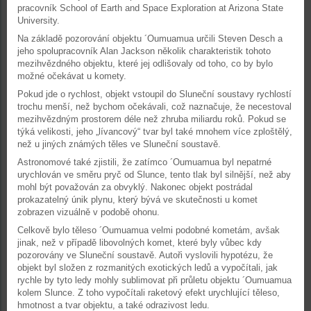
pracovník School of Earth and Space Exploration at Arizona State
University.
Na základě pozorování objektu ´Oumuamua určili Steven Desch a
jeho spolupracovník Alan Jackson několik charakteristik tohoto
mezihvězdného objektu, které jej odlišovaly od toho, co by bylo
možné očekávat u komety.
Pokud jde o rychlost, objekt vstoupil do Sluneční soustavy rychlostí
trochu menší, než bychom očekávali, což naznačuje, že necestoval
mezihvězdným prostorem déle než zhruba miliardu roků. Pokud se
týká velikosti, jeho „lívancový“ tvar byl také mnohem více zploštělý,
než u jiných známých těles ve Sluneční soustavě.
Astronomové také zjistili, že zatímco ´Oumuamua byl nepatrné
urychlován ve směru pryč od Slunce, tento tlak byl silnější, než aby
mohl být považován za obvyklý. Nakonec objekt postrádal
prokazatelný únik plynu, který bývá ve skutečnosti u komet
zobrazen vizuálně v podobě ohonu.
Celkově bylo těleso ´Oumuamua velmi podobné kometám, avšak
jinak, než v případě libovolných komet, které byly vůbec kdy
pozorovány ve Sluneční soustavě. Autoři vyslovili hypotézu, že
objekt byl složen z rozmanitých exotických ledů a vypočítali, jak
rychle by tyto ledy mohly sublimovat při průletu objektu ´Oumuamua
kolem Slunce. Z toho vypočítali raketový efekt urychlující těleso,
hmotnost a tvar objektu, a také odrazivost ledu.