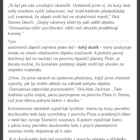
„
To byl pro nás vzrušující okamžik. Uvědomili jsme si, že kusy ledu
měly mnohem vyšší odrazivost, než mohl kdokoliv předpokládat,
což znamená, že objekt mohl být ve skutečnosti menší
,“ říká
Steven Desch. „
Stejný raketový efekt by pak udělil objektu
´Oumuamua větší urychlování; větší než obvykle prodělávají
komety
.“
Tým
astronomů objevil zejména jeden led –
tuhý dusík
– který poskytuje
shodu se všemi vlastnostmi objektu současně. A protože pevný
dusíkový led se nachází na povrchu trpasličí planety Pluto, je
docela možné, že kometám podobný objekt mohl být utvořen ze
stejného materiálu.
„
Víme, že jsme narazili na správnou představu, když jsme zhotovili
výpočty, jak by mohlo albedo na základě pohybu objektu
´Oumuamua odpovídat pozorováním
,“ říká Alan Jackson. „
Tato
hodnota vyšla stejná, jakou pozorujeme na povrchu Pluta či Tritonu,
což jsou tělesa pokrytá ledem z dusíku
.“
Astronomové následně vypočítali rychlost, kterou by kusy pevného
dusíkového ledu byly vymrštěny z povrchu Pluta a podobných těles
v rané fázi vývoje Sluneční soustavy. A potom vypočítali šanci,
s jakou kusy pevného dusíkového ledu z jiných planetárních
soustav mohly doputovat až k nám.
„
Kus dusíkového ledu byl vymrštěn z povrchu planety v důsledku