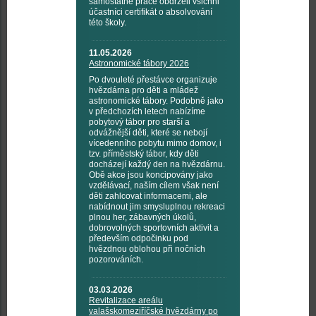
samostatné práce obdrželi všichni
účastníci certifikát o absolvování
této školy.
11.05.2026
Astronomické tábory 2026
Po dvouleté přestávce organizuje
hvězdárna pro děti a mládež
astronomické tábory. Podobně jako
v předchozích letech nabízíme
pobytový tábor pro starší a
odvážnější děti, které se nebojí
vícedenního pobytu mimo domov, i
tzv. příměstský tábor, kdy děti
docházejí každý den na hvězdárnu.
Obě akce jsou koncipovány jako
vzdělávací, naším cílem však není
děti zahlcovat informacemi, ale
nabídnout jim smysluplnou rekreaci
plnou her, zábavných úkolů,
dobrovolných sportovních aktivit a
především odpočinku pod
hvězdnou oblohou při nočních
pozorováních.
03.03.2026
Revitalizace areálu
valašskomeziříčské hvězdárny po