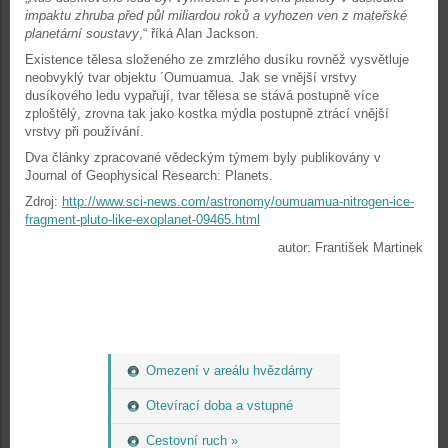
impaktu zhruba před půl miliardou roků a vyhozen ven z mateřské
planetární soustavy
,“ říká Alan Jackson.
Existence tělesa složeného ze zmrzlého dusíku rovněž vysvětluje
neobvyklý tvar objektu ´Oumuamua. Jak se vnější vrstvy
dusíkového ledu vypařují, tvar tělesa se stává postupně více
zploštělý, zrovna tak jako kostka mýdla postupně ztrácí vnější
vrstvy při používání.
Dva články zpracované vědeckým týmem byly publikovány v
Journal of Geophysical Research: Planets.
Zdroj:
http://www.sci-news.com/astronomy/oumuamua-nitrogen-ice-
fragment-pluto-like-exoplanet-09465.html
autor: František Martinek
Omezení v areálu hvězdárny
Otevírací doba a vstupné
Cestovní ruch »