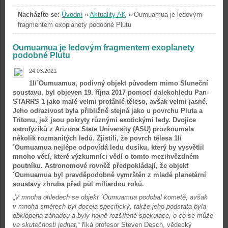
Nacházíte se:
Úvodní
»
Aktuality AK
»
Oumuamua je ledovým
fragmentem exoplanety podobné Plutu
Oumuamua je ledovým fragmentem exoplanety
podobné Plutu
24.03.2021
1I/´Oumuamua, podivný objekt původem mimo Sluneční
soustavu, byl objeven 19. října 2017 pomocí dalekohledu Pan-
STARRS 1 jako malé velmi protáhlé těleso, avšak velmi jasné.
Jeho odrazivost byla přibližně stejná jako u povrchu Pluta a
Tritonu, jež jsou pokryty různými exotickými ledy. Dvojice
astrofyziků z Arizona State University (ASU) prozkoumala
několik rozmanitých ledů. Zjistili, že povrch tělesa 1I/
´Oumuamua nejlépe odpovídá ledu dusíku, který by vysvětlil
mnoho věcí, které výzkumníci vědí o tomto mezihvězdném
poutníku. Astronomové rovněž předpokládají, že objekt
´Oumuamua byl pravděpodobně vymrštěn z mladé planetární
soustavy zhruba před půl miliardou roků.
„
V mnoha ohledech se objekt ´Oumuamua podobal kometě, avšak
v mnoha směrech byl docela specifický, takže jeho podstata byla
obklopena záhadou a byly hojně rozšířené spekulace, o co se může
ve skutečnosti jednat
,“ říká profesor Steven Desch, vědecký