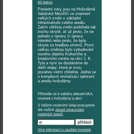
60 letech
Poslední roky jsou na Hvězdárně
Valašské Meziříčí ve znamení
velkých změn v základní
infrastruktuře celého areálu.
Zatím většina změn probíhala tak
trochu skrytě, ať už proto, že se
jednalo o opravy či úpravy
interiérů nebo proto, že byla
skryta za hradbou stromů. První
velkou změnou bylo vybudování
nového objektu Kulturního a
kreativního centra na ulici J. K.
Tyla a nyní se dostáváme do
další etapy, která je svou
povahou velmi zřetelná. Jedná se
o komplexní revitalizaci oplocení
a areálu hvězdárny.
Přihlašte se k odběru aktualit AKA,
novinek z hvězdárny a akcí:
S Vašimi osobními údaji pracujeme
dle našich
zásad zpracování
osobních údajů
.
Více informací o zasílání novinek