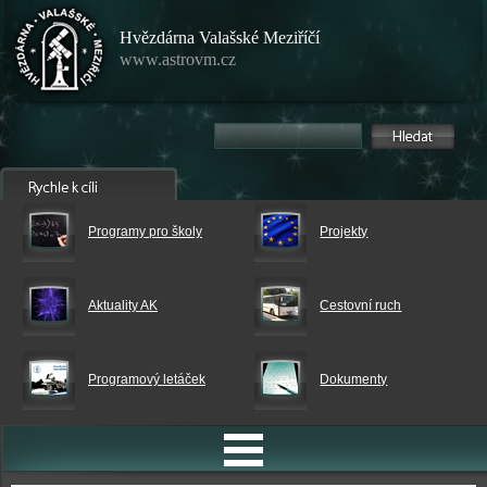
Hvězdárna Valašské Meziříčí
www.astrovm.cz
Programy pro školy
Projekty
Aktuality AK
Cestovní ruch
Programový letáček
Dokumenty