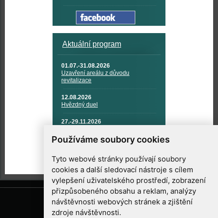
Aktuální program
01.07.-31.08.2026
Uzavření areálu z důvodu
revitalizace
12.08.2026
Hvězdný duel
27.-29.11.2026
KOSMONAUTIKA, RAKETOVÁ
TECHNIKA A KOSMICKÉ
Používáme soubory cookies
TECHNOLOGIE
Tyto webové stránky používají soubory
cookies a další sledovací nástroje s cílem
vylepšení uživatelského prostředí, zobrazení
přizpůsobeného obsahu a reklam, analýzy
návštěvnosti webových stránek a zjištění
zdroje návštěvnosti.