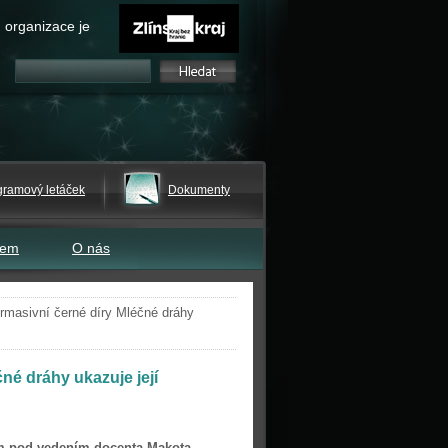
 organizace je
gramový letáček
Dokumenty
tem
O nás
rmasivní černé díry Mléčné dráhy
né dráhy ukazuje její
 pod vedením docenta Makota