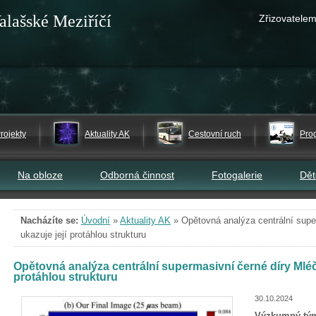
alašské Meziříčí
Zřizovatelem
rojekty
Aktuality AK
Cestovní ruch
Pro
Na obloze
Odborná činnost
Fotogalerie
Dě
Nacházíte se:
Úvodní
»
Aktuality AK
»
Opětovná analýza centrální supe
ukazuje její protáhlou strukturu
Opětovná analýza centrální supermasivní černé díry Mléč
protáhlou strukturu
30.10.2024
Výzkumný tým