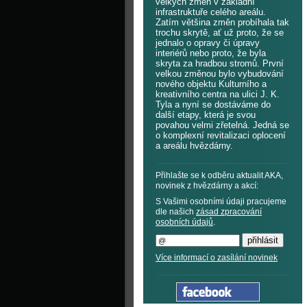
velkých změn v základní
infrastruktuře celého areálu.
Zatím většina změn probíhala tak
trochu skrytě, ať už proto, že se
jednalo o opravy či úpravy
interiérů nebo proto, že byla
skryta za hradbou stromů. První
velkou změnou bylo vybudování
nového objektu Kulturního a
kreativního centra na ulici J. K.
Tyla a nyní se dostáváme do
další etapy, která je svou
povahou velmi zřetelná. Jedná se
o komplexní revitalizaci oplocení
a areálu hvězdárny.
Přihlašte se k odběru aktualit AKA,
novinek z hvězdárny a akcí:
S Vašimi osobními údaji pracujeme
dle našich
zásad zpracování
osobních údajů
.
Více informací o zasílání novinek