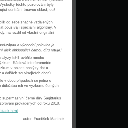
 Výsledky těchto pozorování byly
jící centrální tmavou oblast, což
ěkolik od sebe značně vzdálených
t používají speciální algoritmy. V
, na rozdíl od vlastní originální
hod-západ a východní polovina je
 disk obklopující černou díru rotuje
.“
analýzy EHT ověřilo mnoho
výzkum. Rádiová interferometrie
výzkum v oblasti analýzy dat a
 a dalších souvisejících oborů.
le v obou případech se jedná o
 důležitou roli ve výzkumu černých
 supermasivní černé díry Sagittarius
zorování prováděných od roku 2018.
-black.html
autor: František Martinek