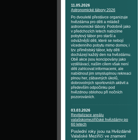
11.05.2026
Astronomické tábory 2026
Po dvouleté přestávce organizuje
hvězdárna pro děti a mládež
astronomické tábory. Podobně jako
v předchozích letech nabízíme
pobytový tábor pro starší a
odvážnější děti, které se nebojí
vícedenního pobytu mimo domov, i
tzv. příměstský tábor, kdy děti
docházejí každý den na hvězdárnu.
Obě akce jsou koncipovány jako
vzdělávací, naším cílem však není
děti zahlcovat informacemi, ale
nabídnout jim smysluplnou rekreaci
plnou her, zábavných úkolů,
dobrovolných sportovních aktivit a
především odpočinku pod
hvězdnou oblohou při nočních
pozorováních.
03.03.2026
Revitalizace areálu
valašskomeziříčské hvězdárny po
60 letech
Poslední roky jsou na Hvězdárně
Valašské Meziříčí ve znamení