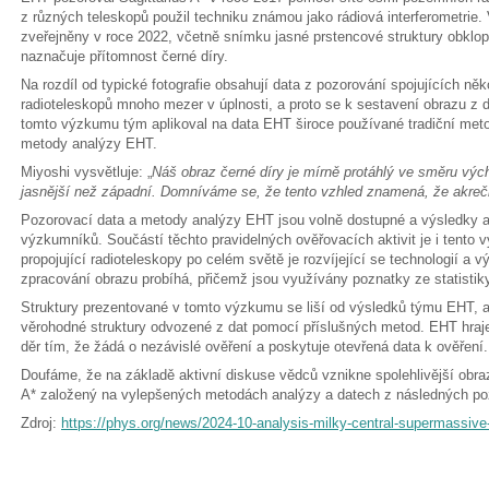
z různých teleskopů použil techniku známou jako rádiová interferometrie.
zveřejněny v roce 2022, včetně snímku jasné prstencové struktury obklopu
naznačuje přítomnost černé díry.
Na rozdíl od typické fotografie obsahují data z pozorování spojujících n
radioteleskopů mnoho mezer v úplnosti, a proto se k sestavení obrazu z da
tomto výzkumu tým aplikoval na data EHT široce používané tradiční metody
metody analýzy EHT.
Miyoshi vysvětluje: „
Náš obraz černé díry je mírně protáhlý ve směru výc
jasnější než západní. Domníváme se, že tento vzhled znamená, že akreční
Pozorovací data a metody analýzy EHT jsou volně dostupné a výsledky 
výzkumníků. Součástí těchto pravidelných ověřovacích aktivit je i tento 
propojující radioteleskopy po celém světě je rozvíjející se technologií a 
zpracování obrazu probíhá, přičemž jsou využívány poznatky ze statistiky
Struktury prezentované v tomto výzkumu se liší od výsledků týmu EHT, a
věrohodné struktury odvozené z dat pomocí příslušných metod. EHT hraje
děr tím, že žádá o nezávislé ověření a poskytuje otevřená data k ověření.
Doufáme, že na základě aktivní diskuse vědců vznikne spolehlivější obraz
A* založený na vylepšených metodách analýzy a datech z následných po
Zdroj:
https://phys.org/news/2024-10-analysis-milky-central-supermassive