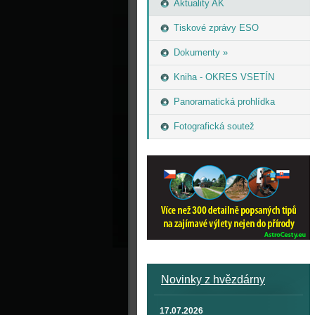
Aktuality AK
Tiskové zprávy ESO
Dokumenty »
Kniha - OKRES VSETÍN
Panoramatická prohlídka
Fotografická soutež
Novinky z hvězdárny
17.07.2026