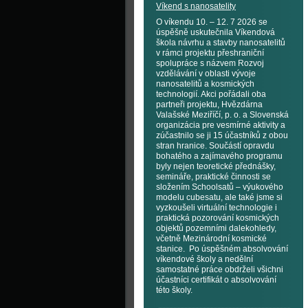
Víkend s nanosatelity
O víkendu 10. – 12. 7 2026 se
úspěšně uskutečnila Víkendová
škola návrhu a stavby nanosatelitů
v rámci projektu přeshraniční
spolupráce s názvem Rozvoj
vzdělávání v oblasti vývoje
nanosatelitů a kosmických
technologií. Akci pořádali oba
partneři projektu, Hvězdárna
Valašské Meziříčí, p. o. a Slovenská
organizácia pre vesmírné aktivity a
zúčastnilo se ji 15 účastníků z obou
stran hranice. Součástí opravdu
bohatého a zajímavého programu
byly nejen teoretické přednášky,
semináře, praktické činnosti se
složením Schoolsatů – výukového
modelu cubesatu, ale také jsme si
vyzkoušeli virtuální technologie i
praktická pozorování kosmických
objektů pozemními dalekohledy,
včetně Mezinárodní kosmické
stanice. Po úspěšném absolvování
víkendové školy a nedělní
samostatné práce obdrželi všichni
účastníci certifikát o absolvování
této školy.