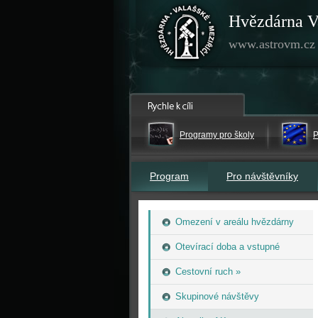
Hvězdárna V
www.astrovm.cz
Programy pro školy
P
Program
Pro návštěvníky
Omezení v areálu hvězdárny
Otevírací doba a vstupné
Cestovní ruch »
Skupinové návštěvy