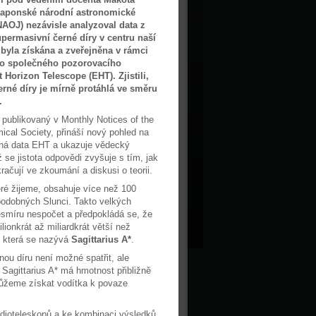
Japonské národní astronomické
NAOJ) nezávisle analyzoval data z
permasivní černé díry v centru naší
 byla získána a zveřejněna v rámci
o společného pozorovacího
 Horizon Telescope (EHT). Zjistili,
erné díry je mírně protáhlá ve směru
.
publikovaný v Monthly Notices of the
ical Society, přináší nový pohled na
pná data EHT a ukazuje vědecký
 se jistota odpovědi zvyšuje s tím, jak
račují ve zkoumání a diskusi o teorii.
eré žijeme, obsahuje více než 100
podobných Slunci. Takto velkých
vesmíru nespočet a předpokládá se, že
ionkrát až miliardkrát větší než
, která se nazývá
Sagittarius A*
.
ou díru není možné spatřit, ale
Sagittarius A* má hmotnost přibližně
můžeme získat vodítka k povaze
adioteleskopů a ke kombinaci výsledků