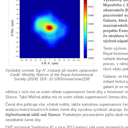
Miyoshiho z 
observatoře (
pozorování su
Galaxie, která
mezinárodníh
projektu Event
že struktura č
východ-západ
Tento výzkum, 
Royal Astronom
veřejně dostu
proces, v němž
různí vědci pok
Výsledný snímek Sgr A* získaný při novém zpracování
Credit: Monthly Notices of the Royal Astronomical
Galaxie, ve kt
Society (2024). DOI: 10.1093/mnras/stae1158
miliard hvězd 
galaxií je ve 
většina z nich má ve svém středu supermasivní černé díry s hmotností mil
Slunce. Také Mléčná dráha má ve svém středu supermasivní černou díru
Černá díra pohlcuje vše, včetně světla, takže samotnou supermasivní čern
analýza hvězd kroužících kolem černé díry vysokou rychlostí ukazuje, že 
čtyřmilionkrát větší než Slunce
. Podrobným pozorováním jejího okolí 
neviditelné černé díry.
EHT pozoroval Sagittarius A* v roce 2017 pomocí sítě osmi pozemních r