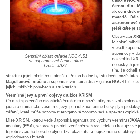
galaxie NGC 4
černou díru. 
akreční disk n
materiál. Dále
astronomové na
ještě dále je 
Observatoř
XR
Mission) odhali
v okolí superm
supernovy v do
Centrální oblast galaxie NGC 4151
dalekohled XRI
se supermasivní černou dírou
nebeských jevů
Credit: JAXA
tím, že odhalil
strukturu jejich okolního materiálu. Pozoruhodně byl studován pozůstate
Magellanově mračnu
a supermasivní černá díra v galaxii NGC 4151, což
jejich vnitřních pohybech a strukturách.
Vesmírné jevy a první objevy družice XRISM
Co mají společného gigantická černá díra a pozůstatky masivní explodo
jedná o dramatické vesmírné jevy, při nichž extrémně horký plyn produku
záření
, které může pozorovat rentgenová zobrazovací a spektroskopick
Mise XRISM, kterou vede Japonská agentura pro výzkum vesmíru (
JAXA
agentury (
ESA
), ve svých prvních zveřejněných výsledcích ukazuje své je
teplotu syčícího horkého plynu, tzv. plazmatu, a trojrozměrné struktury ma
explodovanou hvězdu.