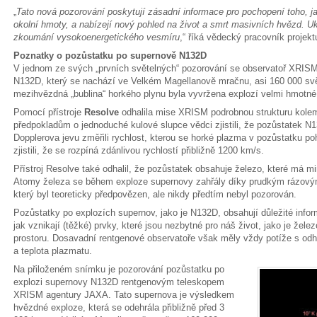
„
Tato nová pozorování poskytují zásadní informace pro pochopení toho, j
okolní hmoty, a nabízejí nový pohled na život a smrt masivních hvězd. U
zkoumání vysokoenergetického vesmíru
,“ říká vědecký pracovník proje
Poznatky o pozůstatku po supernově N132D
V jednom ze svých „prvních světelných“ pozorování se observatoř XRISM
N132D, který se nachází ve Velkém Magellanově mračnu, asi 160 000 svě
mezihvězdná „bublina“ horkého plynu byla vyvržena explozí velmi hmotné h
Pomocí přístroje
Resolve
odhalila mise XRISM podrobnou strukturu kole
předpokladům o jednoduché kulové slupce vědci zjistili, že pozůstatek N
Dopplerova jevu změřili rychlost, kterou se horké plazma v pozůstatku 
zjistili, že se rozpíná zdánlivou rychlostí přibližně 1200 km/s.
Přístroj Resolve také odhalil, že pozůstatek obsahuje železo, které má 
Atomy železa se během exploze supernovy zahřály díky prudkým rázovým v
který byl teoreticky předpovězen, ale nikdy předtím nebyl pozorován.
Pozůstatky po explozích supernov, jako je N132D, obsahují důležité infor
jak vznikají (těžké) prvky, které jsou nezbytné pro náš život, jako je žel
prostoru. Dosavadní rentgenové observatoře však měly vždy potíže s odha
a teplota plazmatu.
Na přiloženém snímku je pozorování pozůstatku po
explozi supernovy N132D rentgenovým teleskopem
XRISM agentury JAXA. Tato supernova je výsledkem
hvězdné exploze, která se odehrála přibližně před 3