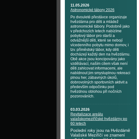
11.05.2026
Astronomické tábory 2026
Po dvouleté přestávce organizuje
hvězdárna pro děti a mládež
astronomické tábory. Podobně jako
v předchozích letech nabízíme
pobytový tábor pro starší a
odvážnější děti, které se nebojí
vícedenního pobytu mimo domov, i
tzv. příměstský tábor, kdy děti
docházejí každý den na hvězdárnu.
Obě akce jsou koncipovány jako
vzdělávací, naším cílem však není
děti zahlcovat informacemi, ale
nabídnout jim smysluplnou rekreaci
plnou her, zábavných úkolů,
dobrovolných sportovních aktivit a
především odpočinku pod
hvězdnou oblohou při nočních
pozorováních.
03.03.2026
Revitalizace areálu
valašskomeziříčské hvězdárny po
60 letech
Poslední roky jsou na Hvězdárně
Valašské Meziříčí ve znamení