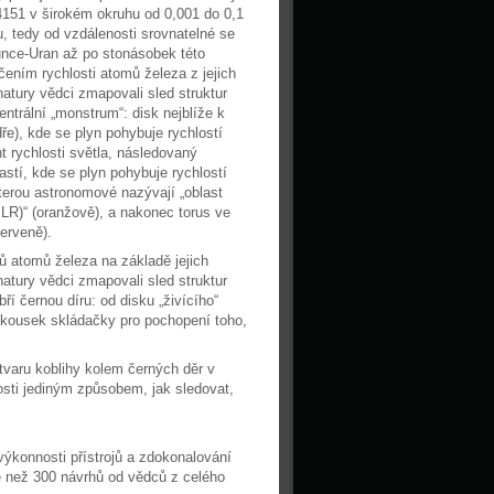
4151 v širokém okruhu od 0,001 do 0,1
, tedy od vzdálenosti srovnatelné se
unce-Uran až po stonásobek této
čením rychlosti atomů železa z jejich
atury vědci zmapovali sled struktur
entrální „monstrum“: disk nejblíže k
ře), kde se plyn pohybuje rychlostí
t rychlosti světla, následovaný
stí, kde se plyn pohybuje rychlostí
kterou astronomové nazývají „oblast
(BLR)“ (oranžově), a nakonec torus ve
červeně).
 atomů železa na základě jejich
atury vědci zmapovali sled struktur
bří černou díru: od disku „živícího“
tý kousek skládačky pro pochopení toho,
 tvaru koblihy kolem černých děr v
osti jediným způsobem, jak sledovat,
ýkonnosti přístrojů a zdokonalování
e než 300 návrhů od vědců z celého