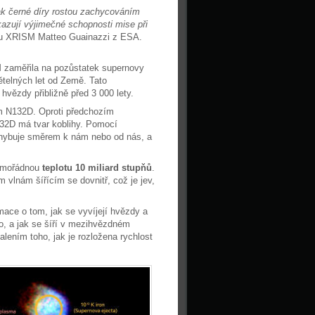
ak černé díry rostou zachycováním
kazují výjimečné schopnosti mise při
ktu XRISM Matteo Guainazzi z ESA.
 zaměřila na pozůstatek supernovy
telných let od Země. Tato
vězdy přibližně před 3 000 lety.
m N132D. Oproti předchozím
132D má tvar koblihy. Pomocí
pohybuje směrem k nám nebo od nás, a
mimořádnou
teplotu 10 miliard stupňů
.
lnám šířícím se dovnitř, což je jev,
mace o tom, jak se vyvíjejí hvězdy a
ezo, a jak se šíří v mezihvězdném
lením toho, jak je rozložena rychlost