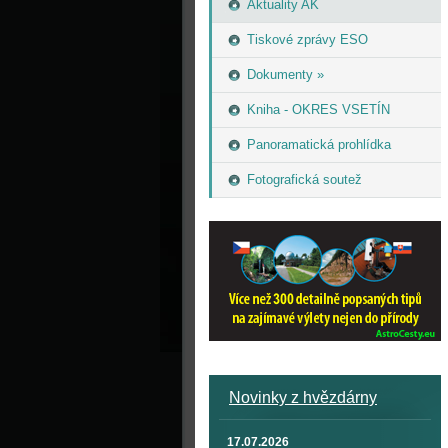
Aktuality AK
Tiskové zprávy ESO
Dokumenty »
Kniha - OKRES VSETÍN
Panoramatická prohlídka
Fotografická soutež
Novinky z hvězdárny
17.07.2026