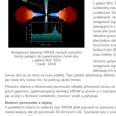
v galaxii NGC 
světelného roku
vzdáleností Sl
vzdálenosti. Ur
rentgenové sign
obklopujících c
černé díře (mod
několika procen
přechodnou obla
tisíců km/s a 
širokých linií 
Rentgenový teleskop XRISM zachytil rozložení
tvaru koblihy (
hmoty padající do supermasivní černé díry
v galaxii NGC 4151
Určením pohybů
Credit: JAXA
rentgenové sign
obklopujících o
černou díru až po torus ve tvaru koblihy. Tato zjištění představují důleži
jak černé díry rostou tím, že pohlcují okolní hmotu.
Přestože rádiová a infračervená pozorování odhalila přítomnost torusu ve
jiných galaxiích, spektroskopická technika XRISM je prvním a v současn
jak se plyn v blízkosti centrálního „monstra“ utváří a pohybuje.
Budoucí pozorování a objevy
V posledních měsících vědecký tým XRISM pilně pracoval na stanovení v
metod analýzy dat při pozorování 60 klíčových cílů. Současně bylo z víc