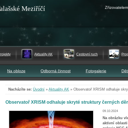
alašské Meziříčí
Zřizovatelem
rojekty
Aktuality AK
Cestovní ruch
Pro
Na obloze
Odborná činnost
Fotogalerie
Dě
Nacházíte se:
Úvodní
»
Aktuality AK
»
Observatoř XRISM odhaluje skryt
Observatoř XRISM odhaluje skryté struktury černých dě
09.10.2024
Na obrázku vle
aktivní oblast