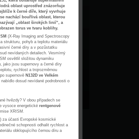
151, která obsahuje supermasivní
Modrá oblast uprostřed znázorňuje
ejblíže k černé díře, který vyvrhuje
 se nachází bouřlivá oblast, kterou
zývají „oblast širokých linií“, a
zobrazen torus ve tvaru koblihy.
ISM
(X-Ray Imaging and Spectroscopy
la strukturu, pohyb a teplotu materiálu
asivní černé díry a v pozůstatku
sud nevídaných detailech. Vesmírný
SM osvětlil složitou dynamiku
, jako jsou supernovy a černé díry
 teplotu, rychlost a trojrozměrnou
k po supernově
N132D ve Velkém
 nabídlo dosud nevídané podrobnosti o
vané hvězdy? V obou případech se
je vysoce energetické
rentgenové
á mise XRISM.
) za účasti Evropské kosmické
dinečné schopnosti odhalit rychlost a
teriálu obklopujícího černou díru a