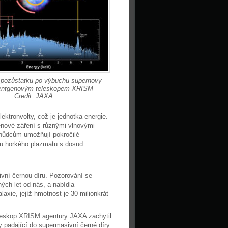
 pozůstatku po výbuchu supernovy
entgenovým teleskopem XRISM
Credit: JAXA
ektronvolty, což je jednotka energie.
genové záření s různými vlnovými
chůdcům umožňují pokročilé
tu horkého plazmatu s dosud
vní černou díru. Pozorování se
ných let od nás, a nabídla
laxie, jejíž hmotnost je 30 milionkrát
leskop XRISM agentury JAXA zachytil
y padající do supermasivní černé díry