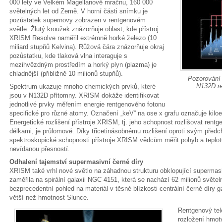
000 lety ve Velkém Magellanově mračnu, 160 000
světelných let od Země. V horní části snímku je
pozůstatek supernovy zobrazen v rentgenovém
světle. Žlutý kroužek znázorňuje oblast, kde přístroj
XRISM Resolve naměřil extrémně horké železo (10
miliard stupňů Kelvina). Růžová čára znázorňuje okraj
pozůstatku, kde tlaková vlna interaguje s
mezihvězdným prostředím a horký plyn (plazma) je
chladnější (přibližně 10 milionů stupňů).
Pozorování
N132D r
Spektrum ukazuje mnoho chemických prvků, které
jsou v N132D přítomny. XRISM dokáže identifikovat
jednotlivé prvky měřením energie rentgenového fotonu
specifické pro různé atomy. Označení „keV“ na ose x grafu označuje kiloel
Energetické rozlišení přístroje XRISM, tj. jeho schopnost rozlišovat rent
délkami, je průlomové. Díky třicetinásobnému rozlišení oproti svým před
spektroskopické schopnosti přístroje XRISM vědcům měřit pohyb a teplo
nevídanou přesností.
Odhalení tajemství supermasivní černé díry
XRISM také vrhl nové světlo na záhadnou strukturu obklopující supermasi
zaměřila na spirální galaxii NGC 4151, která se nachází 62 milionů světel
bezprecedentní pohled na materiál v těsné blízkosti centrální černé díry ga
větší než hmotnost Slunce.
Rentgenový te
rozložení hmot