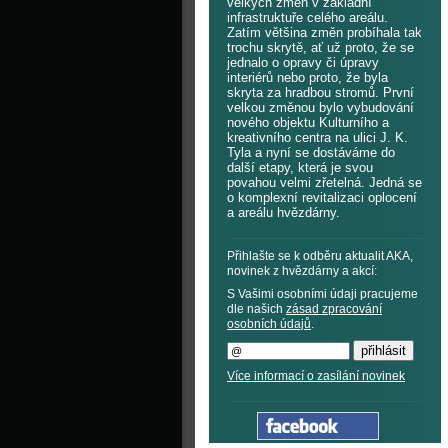
velkých změn v základní
infrastruktuře celého areálu.
Zatím většina změn probíhala tak
trochu skrytě, ať už proto, že se
jednalo o opravy či úpravy
interiérů nebo proto, že byla
skryta za hradbou stromů. První
velkou změnou bylo vybudování
nového objektu Kulturního a
kreativního centra na ulici J. K.
Tyla a nyní se dostáváme do
další etapy, která je svou
povahou velmi zřetelná. Jedná se
o komplexní revitalizaci oplocení
a areálu hvězdárny.
Přihlašte se k odběru aktualit AKA,
novinek z hvězdárny a akcí:
S Vašimi osobními údaji pracujeme
dle našich
zásad zpracování
osobních údajů
.
Více informací o zasílání novinek