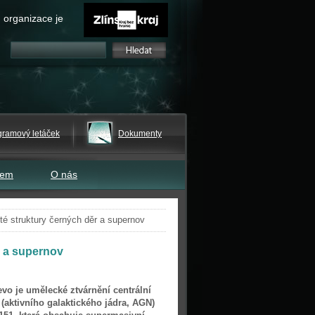
 organizace je
gramový letáček
Dokumenty
tem
O nás
é struktury černých děr a supernov
r a supernov
vo je umělecké ztvárnění centrální
i (aktivního galaktického jádra, AGN)