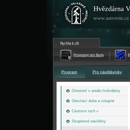
Hvězdárna V
www.astrovm.cz
Programy pro školy
P
Program
Pro návštěvníky
Omezení v areálu hvězdárny
Otevírací doba a vstupné
Cestovní ruch »
Skupinové návštěvy