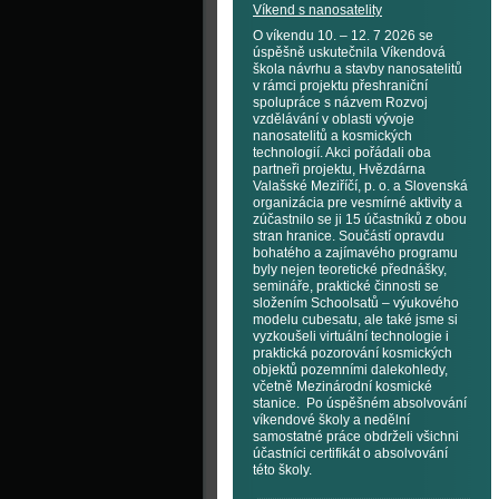
Víkend s nanosatelity
O víkendu 10. – 12. 7 2026 se
úspěšně uskutečnila Víkendová
škola návrhu a stavby nanosatelitů
v rámci projektu přeshraniční
spolupráce s názvem Rozvoj
vzdělávání v oblasti vývoje
nanosatelitů a kosmických
technologií. Akci pořádali oba
partneři projektu, Hvězdárna
Valašské Meziříčí, p. o. a Slovenská
organizácia pre vesmírné aktivity a
zúčastnilo se ji 15 účastníků z obou
stran hranice. Součástí opravdu
bohatého a zajímavého programu
byly nejen teoretické přednášky,
semináře, praktické činnosti se
složením Schoolsatů – výukového
modelu cubesatu, ale také jsme si
vyzkoušeli virtuální technologie i
praktická pozorování kosmických
objektů pozemními dalekohledy,
včetně Mezinárodní kosmické
stanice. Po úspěšném absolvování
víkendové školy a nedělní
samostatné práce obdrželi všichni
účastníci certifikát o absolvování
této školy.