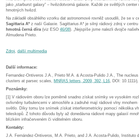
jako „starburst galaxy“ – hvězdotvorná galaxie. Každé ze světlých cente
hmotných hvězd.
Na základě obsáhlého vzorku dat astronomové rovněž usoudili, že se v c
Sagittaria A*
z naší Galaxie. Sagittarius A* je silný rádiový zdroj v centr
hmotná černá díra
(viz ESO
46/08
). „Nejspíše jsme nalezli dvojče našeh
Almudena Prieto.
Zdroj
,
další multimedia
Další informace:
Fernandez-Ontiveros J.A., Prieto M.A. & Acosta-Pulido J.A., The nucleus
clusters at parsec scales,
MNRAS letters, 2009, 392, L16
, DOI: 10.1111/
Poznámky:
[1] V rádiovém oboru lze poměrně snadno získat snímky ve vysokém rozli
ovlivněny turbulencemi v atmosféře a zadruhé mají rádiové vlny mnohem d
světlo. Díky tomu lze snímek získat interferometricky pomocí několika
teleskopů. Z tohoto důvodu byly až donedávna rádiové mapy galaxií mnohe
blízkém infračerveném či viditelném oboru.
Kontakty:
J.A. Fernández-Ontiveros, M.A. Prieto, and J.A. Acosta-Pulido, Instituto 