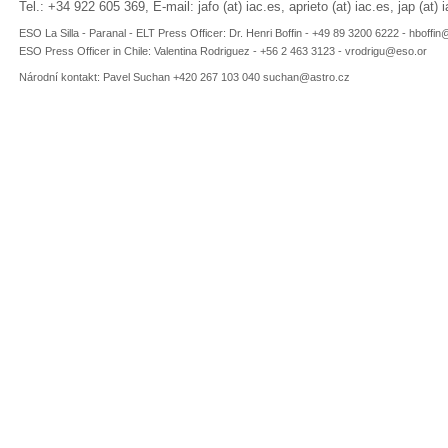
Tel.: +34 922 605 369, E-mail: jafo (at) iac.es, aprieto (at) iac.es, jap (at) 
ESO
La Silla - Paranal - ELT Press Officer: Dr. Henri Boffin
- +49 89 3
200 6222 - hboffin
ESO Press Officer in Chile: Valentina Rodriguez - +56 2 463 3123 - vrodrigu@eso.or
Národní kontakt: Pavel Suchan +420 267 103 040 suchan@astro.cz