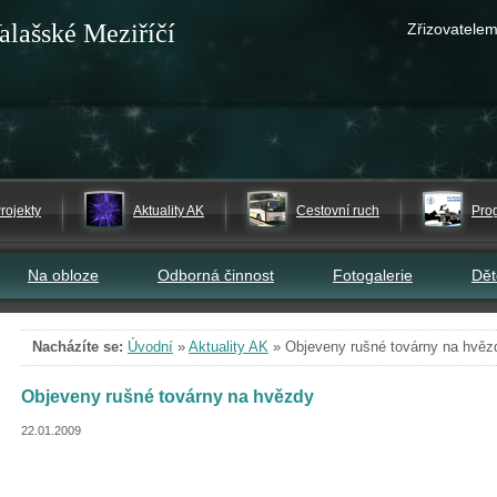
alašské Meziříčí
Zřizovatelem
rojekty
Aktuality AK
Cestovní ruch
Pro
Na obloze
Odborná činnost
Fotogalerie
Dě
Nacházíte se:
Úvodní
»
Aktuality AK
»
Objeveny rušné továrny na hvěz
Objeveny rušné továrny na hvězdy
22.01.2009