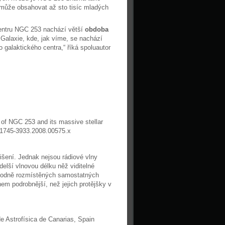
r může obsahovat až sto tisíc mladých
entru NGC 253 nachází větší
obdoba
u Galaxie, kde, jak víme, se nachází
o galaktického centra,“ říká spoluautor
 of NGC 253 and its massive stellar
j.1745-3933.2008.00575.x
šení. Jednak nejsou rádiové vlny
elší vlnovou délku něž viditelné
 vhodně rozmístěných samostatných
m podrobnější, než jejich protějšky v
de Astrofísica de Canarias, Spain