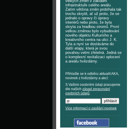
velkých změn v základní
infrastruktuře celého areálu.
Zatím většina změn probíhala tak
trochu skrytě, ať už proto, že se
jednalo o opravy či úpravy
interiérů nebo proto, že byla
skryta za hradbou stromů. První
velkou změnou bylo vybudování
nového objektu Kulturního a
kreativního centra na ulici J. K.
Tyla a nyní se dostáváme do
další etapy, která je svou
povahou velmi zřetelná. Jedná se
o komplexní revitalizaci oplocení
a areálu hvězdárny.
Přihlašte se k odběru aktualit AKA,
novinek z hvězdárny a akcí:
S Vašimi osobními údaji pracujeme
dle našich
zásad zpracování
osobních údajů
.
Více informací o zasílání novinek