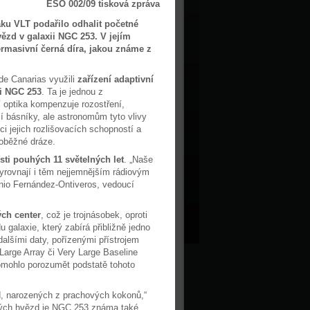
ESO 002/09 tisková zpráva
ku VLT podařilo odhalit početné
ězd v galaxii NGC 253. V jejím
masivní černá díra, jakou známe z
de Canarias využili
zařízení adaptivní
ii NGC 253
. Ta je jednou z
ní optika kompenzuje rozostření,
ší básníky, ale astronomům tyto vlivy
ci jejich rozlišovacích schopností a
 oběžné dráze.
osti pouhých 11 světelných let
. „Naše
yrovnají i těm nejjemnějším rádiovým
onio Fernández-Ontiveros, vedoucí
ých center
, což je trojnásobek, oproti
galaxie, který zabírá přibližně jedno
alšími daty, pořízenými přístrojem
arge Array či Very Large Baseline
omohlo porozumět podstatě tohoto
zd, narozených z prachových kokonů,“
ových hvězd je NGC 253 známa také