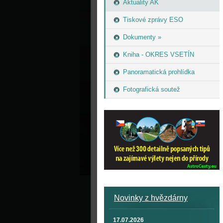
Aktuality AK
Tiskové zprávy ESO
Dokumenty »
Kniha - OKRES VSETÍN
Panoramatická prohlídka
Fotografická soutež
Novinky z hvězdárny
17.07.2026