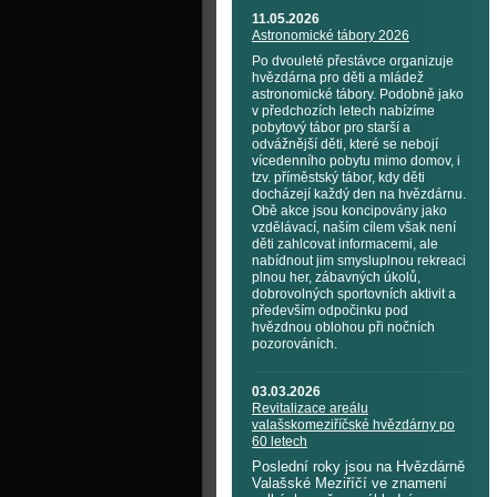
11.05.2026
Astronomické tábory 2026
Po dvouleté přestávce organizuje
hvězdárna pro děti a mládež
astronomické tábory. Podobně jako
v předchozích letech nabízíme
pobytový tábor pro starší a
odvážnější děti, které se nebojí
vícedenního pobytu mimo domov, i
tzv. příměstský tábor, kdy děti
docházejí každý den na hvězdárnu.
Obě akce jsou koncipovány jako
vzdělávací, naším cílem však není
děti zahlcovat informacemi, ale
nabídnout jim smysluplnou rekreaci
plnou her, zábavných úkolů,
dobrovolných sportovních aktivit a
především odpočinku pod
hvězdnou oblohou při nočních
pozorováních.
03.03.2026
Revitalizace areálu
valašskomeziříčské hvězdárny po
60 letech
Poslední roky jsou na Hvězdárně
Valašské Meziříčí ve znamení