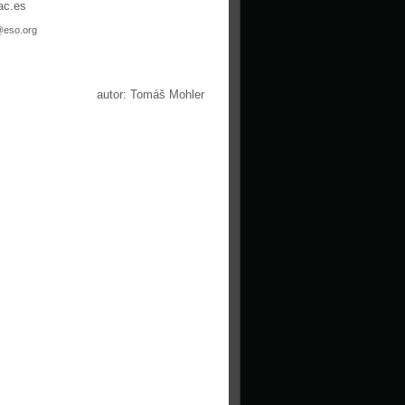
iac.es
@eso.org
autor: Tomáš Mohler