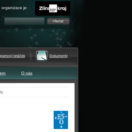
 organizace je
gramový letáček
Dokumenty
tem
O nás
dy