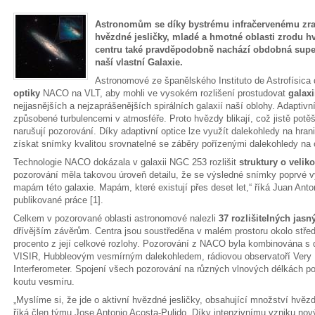
Astronomům se díky bystrému infračervenému zra
hvězdné jesličky, mladé a hmotné oblasti zrodu hv
centru také pravděpodobně nachází obdobná super
naší vlastní Galaxie.
Astronomové ze španělského Instituto de Astrofísica 
optiky
NACO na VLT, aby mohli ve vysokém rozlišení prostudovat
galax
nejjasnějších a nejzaprášenějších spirálních galaxií naší oblohy. Adaptiv
způsobené turbulencemi v atmosféře. Proto hvězdy blikají, což jistě potě
narušují pozorování. Díky adaptivní optice lze využít dalekohledy na hrani
získat snímky kvalitou srovnatelné se záběry pořízenými dalekohledy na
Technologie NACO dokázala v galaxii NGC 253 rozlišit
struktury o velik
pozorování měla takovou úroveň detailu, že se výsledné snímky poprvé v
mapám této galaxie. Mapám, které existují přes deset let,“ říká Juan Ant
publikované práce [1].
Celkem v pozorované oblasti astronomové nalezli
37 rozlišitelných jasn
dřívějším závěrům. Centra jsou soustředěna v malém prostoru okolo středu 
procento z její celkové rozlohy. Pozorování z NACO byla kombinována s d
VISIR, Hubbleovým vesmírným dalekohledem, rádiovou observatoří Very L
Interferometer. Spojení všech pozorování na různých vlnových délkách p
koutu vesmíru.
„Myslíme si, že jde o aktivní hvězdné jesličky, obsahující množství hvě
říká člen týmu Jose Antonio Acosta-Pulido. Díky intenzivnímu vzniku n