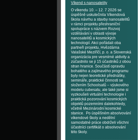
Víkend s nanosatelity
O víkendu 10. – 12. 7 2026 se
úspěšně uskutečnila Víkendová
škola návrhu a stavby nanosatelitů
v rámci projektu přeshraniční
spolupráce s názvem Rozvoj
vzdělávání v oblasti vývoje
nanosatelitů a kosmických
technologií. Akci pořádali oba
partneři projektu, Hvězdárna
Valašské Meziříčí, p. o. a Slovenská
organizácia pre vesmírné aktivity a
zúčastnilo se ji 15 účastníků z obou
stran hranice. Součástí opravdu
bohatého a zajímavého programu
byly nejen teoretické přednášky,
semináře, praktické činnosti se
složením Schoolsatů – výukového
modelu cubesatu, ale také jsme si
vyzkoušeli virtuální technologie i
praktická pozorování kosmických
objektů pozemními dalekohledy,
včetně Mezinárodní kosmické
stanice. Po úspěšném absolvování
víkendové školy a nedělní
samostatné práce obdrželi všichni
účastníci certifikát o absolvování
této školy.