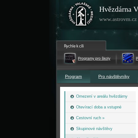
Hvězdárna V
www.astrovm.cz
Programy pro školy
P
Program
Pro návštěvníky
Omezení v areálu hvězdárny
Otevírací doba a vstupné
Cestovní ruch »
Skupinové návštěvy