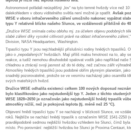
teplota je nižší než teplota lidského těla.
Astronomové pořádali neúspěšný „lov“ na tyto temné hvězdy více než 10 l
dalekohledem v oboru viditelného světla není možné je spatřit.
Avšak poz
WISE v oboru infračerveného záření umožnilo nakonec vypátrat slabou
typu Y relativně blízko našeho Slunce, ve vzdálenosti přibližně do 4
„
Družice WISE snímala celou oblohu mj. za účelem objevu podobných těles
slabé záření díky vysoké citlivosti právě na oblast infračerveného záření
,
Division, NASA Headquarters, Washington.
Trpaslíci typu Y jsou nejchladnější příslušníci rodiny hnědých trpaslíků. 
jako o „nepodařených“ hvězdách. Mají příliš malou hmotnost na to, aby se 
reakce, a tudíž nemohou dlouhodobě spalovat vodík jako například naše S
chladnou a ztrácejí svoji jasnost až do té doby, než začnou zářit výhradn
Atmosféry hnědých trpaslíků jsou podobné obřím plynným planetám, jako j
snadněji pozorovatelné, protože se ve vesmíru nacházejí jako osamělá těl
svých mateřských hvězd.
Družice WISE odhalila existenci celkem 100 nových doposud neznámý
bylo klasifikováno jako nejstudenější typ Y. Jeden z těchto studený
WISE 1828+2650 je označován jako nejstudenější hnědý trpaslík vůb
atmosféry nižší, než je pokojová teplota (tj. méně než 25 °C).
Objevení hnědí trpaslíci typu Y se nacházejí v blízkosti Slunce, ve vzdál
roků. Nejblíže se nachází hnědý trpaslík s označením WISE 1541-2250 (vzd
pravděpodobně sedmou nejbližší hvězdou vzhledem ke Slunci, čímž byl
místo. Pro porovnání: nejbližší hvězdou ke Slunci je Proxima Centauri, k