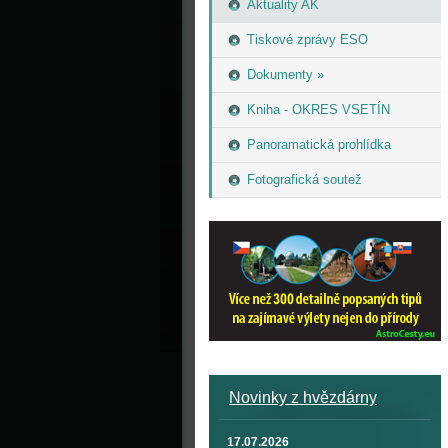
Aktuality AK
Tiskové zprávy ESO
Dokumenty »
Kniha - OKRES VSETÍN
Panoramatická prohlídka
Fotografická soutež
Novinky z hvězdárny
17.07.2026