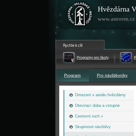
Hvězdárna V
www.astrovm.cz
Programy pro školy
P
Program
Pro návštěvníky
Omezení v areálu hvězdárny
Otevírací doba a vstupné
Cestovní ruch »
Skupinové návštěvy