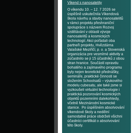
Víkend s nanosatelity
O víkendu 10. – 12. 7 2026 se
úspěšně uskutečnila Víkendová
škola návrhu a stavby nanosatelitů
v rámci projektu přeshraniční
spolupráce s názvem Rozvoj
vzdělávání v oblasti vývoje
nanosatelitů a kosmických
technologií. Akci pořádali oba
partneři projektu, Hvězdárna
Valašské Meziříčí, p. o. a Slovenská
organizácia pre vesmírné aktivity a
zúčastnilo se ji 15 účastníků z obou
stran hranice. Součástí opravdu
bohatého a zajímavého programu
byly nejen teoretické přednášky,
semináře, praktické činnosti se
složením Schoolsatů – výukového
modelu cubesatu, ale také jsme si
vyzkoušeli virtuální technologie i
praktická pozorování kosmických
objektů pozemními dalekohledy,
včetně Mezinárodní kosmické
stanice. Po úspěšném absolvování
víkendové školy a nedělní
samostatné práce obdrželi všichni
účastníci certifikát o absolvování
této školy.