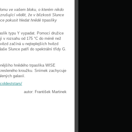
o domu ve vašem bloku, o kterém nikdo
zrušující vědět, že v blízkosti Slunce
e pokusit hledat hnědé trpaslíky
aslík typu Y vypadat. Pomocí družice
bují v rozsahu od 175 °C do méně než
 hvězd začíná u nejteplejších hvězd
Naše Slunce patří do spektrální třídy G.
enějšího hnědého trpaslíka WISE
akresleného kroužku. Snímek zachycuje
lených galaxií.
coldeststars/
autor: František Martinek