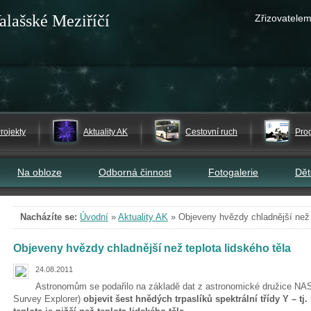
alašské Meziříčí
Zřizovatelem
rojekty
Aktuality AK
Cestovní ruch
Pro
Na obloze
Odborná činnost
Fotogalerie
Dě
Nacházíte se:
Úvodní
»
Aktuality AK
»
Objeveny hvězdy chladnější než t
Objeveny hvězdy chladnější než teplota lidského těla
24.08.2011
Astronomům se podařilo na základě dat z astronomické družice N
Survey Explorer)
objevit šest hnědých trpaslíků spektrální třídy Y – t