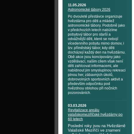
11.05.2026
Astronomické tábory 2026
Po dvouleté přestávce organizuje
hvězdárna pro děti a mládež
astronomické tábory. Podobně jako
v předchozích letech nabízíme
pobytový tábor pro starší a
odvážnější děti, které se nebojí
vícedenního pobytu mimo domov, i
tzv. příměstský tábor, kdy děti
docházejí každý den na hvězdárnu.
Obě akce jsou koncipovány jako
vzdělávací, naším cílem však není
děti zahlcovat informacemi, ale
nabídnout jim smysluplnou rekreaci
plnou her, zábavných úkolů,
dobrovolných sportovních aktivit a
především odpočinku pod
hvězdnou oblohou při nočních
pozorováních.
03.03.2026
Revitalizace areálu
valašskomeziříčské hvězdárny po
60 letech
Poslední roky jsou na Hvězdárně
Valašské Meziříčí ve znamení