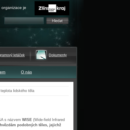
 organizace je
gramový letáček
Dokumenty
tem
O nás
eplota lidského těla
ASA s názvem
WISE
(Wide-field Infrared
j. hvězdám podobných těles, jejichž