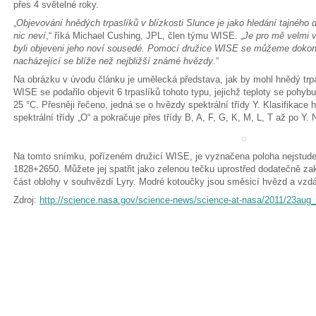
přes 4 světelné roky.
„
Objevování hnědých trpaslíků v blízkosti Slunce je jako hledání tajnéh
nic neví
,“ říká Michael Cushing, JPL, člen týmu WISE. „
Je pro mě velmi v
byli objeveni jeho noví sousedé. Pomocí družice WISE se můžeme dokonc
nacházející se blíže než nejbližší známé hvězdy
.“
Na obrázku v úvodu článku je umělecká představa, jak by mohl hnědý trp
WISE se podařilo objevit 6 trpaslíků tohoto typu, jejichž teploty se pohy
25 °C. Přesněji řečeno, jedná se o hvězdy spektrální třídy Y. Klasifikace
spektrální třídy „O“ a pokračuje přes třídy B, A, F, G, K, M, L, T až po Y. 
Na tomto snímku, pořízeném družicí WISE, je vyznačena poloha nejstud
1828+2650. Můžete jej spatřit jako zelenou tečku uprostřed dodatečně z
část oblohy v souhvězdí Lyry. Modré kotoučky jsou směsicí hvězd a vzdá
Zdroj:
http://science.nasa.gov/science-news/science-at-nasa/2011/23aug_