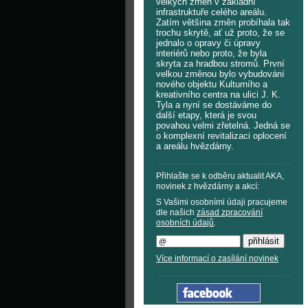
velkých změn v základní
infrastruktuře celého areálu.
Zatím většina změn probíhala tak
trochu skrytě, ať už proto, že se
jednalo o opravy či úpravy
interiérů nebo proto, že byla
skryta za hradbou stromů. První
velkou změnou bylo vybudování
nového objektu Kulturního a
kreativního centra na ulici J. K.
Tyla a nyní se dostáváme do
další etapy, která je svou
povahou velmi zřetelná. Jedná se
o komplexní revitalizaci oplocení
a areálu hvězdárny.
Přihlašte se k odběru aktualit AKA,
novinek z hvězdárny a akcí:
S Vašimi osobními údaji pracujeme
dle našich
zásad zpracování
osobních údajů
.
Více informací o zasílání novinek