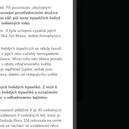
et. Při pozorování „obyčejným“
orování prostřednictvím družice
 záři půl tuctu trpasličích hvězd
0 světelných roků.
. A byla schopna vypátrat jejich
“ říká Jon Morse, ředitel Astrophysics
O hnědých trpaslících se někdy hovoří
v jejich nitru zažehly termojaderné
lunce. Místo toho tato tělesa pomalu
ě v oboru infračerveného světla.
e například Jupiter, avšak jsou
esa, daleko od oslepujícího světla
ch hnědých trpaslíků. Z nich 6
ch hnědých trpaslíků s označením
ec s odhadovanou teplotou
enostech přibližně 9 až 40 světelných
álenost 9 světelných let), který je
a hvězda Ross 154 odsunuta na osmé
terá se nachází ve vzdálenosti něco