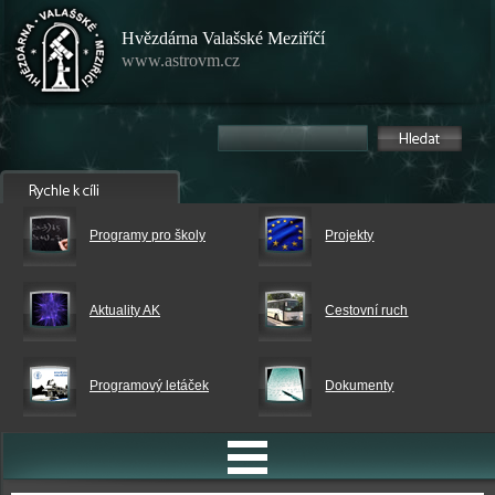
Hvězdárna Valašské Meziříčí
www.astrovm.cz
Programy pro školy
Projekty
Aktuality AK
Cestovní ruch
Programový letáček
Dokumenty