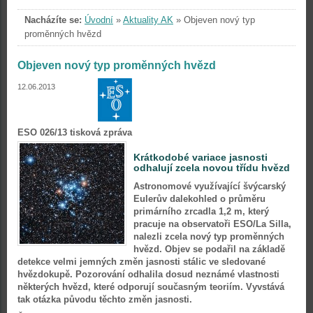
Nacházíte se:
Úvodní
»
Aktuality AK
»
Objeven nový typ
proměnných hvězd
Objeven nový typ proměnných hvězd
12.06.2013
ESO 026/13 tisková zpráva
Krátkodobé variace jasnosti
odhalují zcela novou třídu hvězd
Astronomové využívající švýcarský
Eulerův dalekohled o průměru
primárního zrcadla 1,2 m, který
pracuje na observatoři ESO/La Silla,
nalezli zcela nový typ proměnných
hvězd. Objev se podařil na základě
detekce velmi jemných změn jasnosti stálic ve sledované
hvězdokupě. Pozorování odhalila dosud neznámé vlastnosti
některých hvězd, které odporují současným teoriím. Vyvstává
tak otázka původu těchto změn jasnosti.