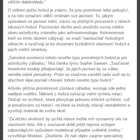
větším dalekohledu
.“
O velkém počtu hvězd je známo, že jsou proměnné nebo pulsující,
a za toto označení vděčí změnám své jasnosti. To, jakým
způsobem se jasnost mění, závisí na složitých procesech v nitrech
takových hvězd. Pozorování těchto jevů umožnilo rozvoj celého
oboru astrofyziky známého jako astroseismologie. Astronomové,
kteří se tímto oborem zabývají, se snaží 'naslouchat‘ hvězdným
vibracím a využívají je ke zkoumání fyzikálních vlastností hvězd a
jejich vnitřní struktury.
„
Samotná existence tohoto nového typu proměnných hvězd je pro
astrofyziky záhadou
,“ říká členka týmu Sophie Saesen. „
Současné
teoretické modely předpovídají, že jejich jasnost by se vůbec
neměla měnit periodicky. Proto se snažíme zaměřit naše úsilí na to,
abychom lépe poznali chování tohoto nového typu hvězd.
“
Ačkoliv příčina proměnnosti zůstává záhadou, existuje zde jedno
nadějné vodítko. Některé z hvězd vykazují velmi rychlou rotaci.
Otáčejí se rychlostí, která převyšuje polovinu kritické rychlosti, což
je považováno za hranici, na které se hvězdy stávají nestabilními a
vyvrhují materiál do svého okolí.
"
Za těchto okolností by rychlá rotace mohla mít významný vliv na
vlastnosti nitra. Ale v současné době ještě nejsme schopni
odpovídajícím způsobem modelovat případné světelné změny
,“
vysvětluje Mowlavi. „
Doufáme, že náš objev zaujme specialisty,