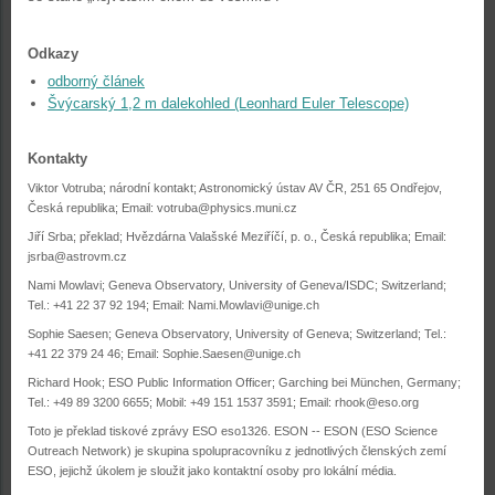
Odkazy
odborný článek
Švýcarský 1,2 m dalekohled (Leonhard Euler Telescope)
Kontakty
Viktor Votruba; národní kontakt; Astronomický ústav AV ČR, 251 65 Ondřejov,
Česká republika; Email:
votruba@physics.muni.cz
Jiří Srba; překlad; Hvězdárna Valašské Meziříčí, p. o., Česká republika; Email:
jsrba@astrovm.cz
Nami Mowlavi; Geneva Observatory, University of Geneva/ISDC; Switzerland;
Tel.: +41 22 37 92 194; Email:
Nami.Mowlavi@unige.ch
Sophie Saesen; Geneva Observatory, University of Geneva; Switzerland; Tel.:
+41 22 379 24 46; Email:
Sophie.Saesen@unige.ch
Richard Hook; ESO Public Information Officer; Garching bei München, Germany;
Tel.: +49 89 3200 6655; Mobil: +49 151 1537 3591; Email:
rhook@eso.org
Toto je překlad tiskové zprávy ESO eso1326. ESON -- ESON (ESO Science
Outreach Network) je skupina spolupracovníku z jednotlivých členských zemí
ESO, jejichž úkolem je sloužit jako kontaktní osoby pro lokální média.