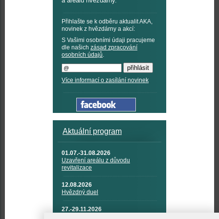
a areálu hvězdárny.
Přihlašte se k odběru aktualit AKA,
novinek z hvězdárny a akcí:
S Vašimi osobními údaji pracujeme
dle našich
zásad zpracování
osobních údajů
.
Více informací o zasílání novinek
Aktuální program
01.07.-31.08.2026
Uzavření areálu z důvodu
revitalizace
12.08.2026
Hvězdný duel
27.-29.11.2026
KOSMONAUTIKA, RAKETOVÁ