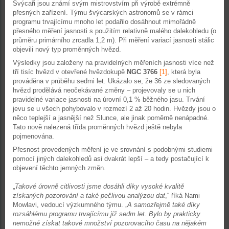
Švýcaři jsou známí svým mistrovstvím při výrobě extrémně
přesných zařízení. Týmu švýcarských astronomů se v rámci
programu trvajícímu mnoho let podařilo dosáhnout mimořádně
přesného měření jasnosti s použitím relativně malého dalekohledu (o
průměru primárního zrcadla 1,2 m). Při měření variací jasnosti stálic
objevili nový typ proměnných hvězd.
Výsledky jsou založeny na pravidelných měřeních jasnosti více než
tří tisíc hvězd v otevřené hvězdokupě
NGC 3766
[1]
, která byla
prováděna v průběhu sedmi let. Ukázalo se, že 36 ze sledovaných
hvězd prodělává neočekávané změny – projevovaly se u nich
pravidelné variace jasnosti na úrovní 0,1 % běžného jasu. Trvání
jevu se u všech pohybovalo v rozmezí 2 až 20 hodin. Hvězdy jsou o
něco teplejší a jasnější než Slunce, ale jinak poměrně nenápadné.
Tato nově nalezená třída proměnných hvězd ještě nebyla
pojmenována.
Přesnost provedených měření je ve srovnání s podobnými studiemi
pomocí jiných dalekohledů asi dvakrát lepší – a tedy postačující k
objevení těchto jemných změn.
„
Takové úrovně citlivosti jsme dosáhli díky vysoké kvalitě
získaných pozorování a také pečlivou analýzou dat
,“ říká Nami
Mowlavi, vedoucí výzkumného týmu. „
A samozřejmě také díky
rozsáhlému programu trvajícímu již sedm let. Bylo by prakticky
nemožné získat takové množství pozorovacího času na nějakém