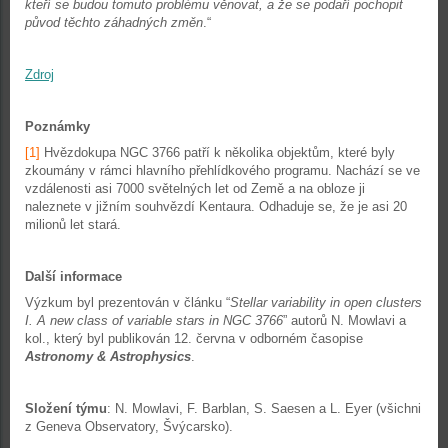
kteří se budou tomuto problému věnovat, a že se podaří pochopit
původ těchto záhadných změn
.“
Zdroj
Poznámky
[1]
Hvězdokupa NGC 3766 patří k několika objektům, které byly
zkoumány v rámci hlavního přehlídkového programu. Nachází se ve
vzdálenosti asi 7000 světelných let od Země a na obloze ji
naleznete v jižním souhvězdí Kentaura. Odhaduje se, že je asi 20
milionů let stará.
Další informace
Výzkum byl prezentován v článku “
Stellar variability in open clusters
I. A new class of variable stars in NGC 3766
” autorů N. Mowlavi a
kol., který byl publikován 12. června v odborném časopise
Astronomy & Astrophysics
.
Složení týmu
: N. Mowlavi, F. Barblan, S. Saesen a L. Eyer (všichni
z Geneva Observatory, Švýcarsko).