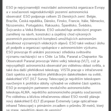
ESO je nejvýznamnější mezivládní astronomická organizace Evropy
a v současnosti nejproduktivnější pozemní astronomická
observatoř. ESO podporuje celkem 15 členských zemí: Belgie,
Brazílie, Česká republika, Dánsko, Finsko, Francie, Itálie, Německo,
Nizozemsko, Portugalsko, Rakousko, Španělsko, Švédsko,
Švýcarsko a Velká Británie. ESO uskutečňuje ambiciózní program
zaměřený na návrh, konstrukci a úspěšný chod výkonných
pozemních pozorovacích komplexů umožňujících astronomům
dosáhnout významných vědeckých objevů. ESO také vedoucí úlohu
při podpoře a organizaci spolupráce v astronomickém výzkumu.
ESO provozuje tři unikátní pozorovací střediska světového
významu nacházející se v Chile: La Silla, Paranal a Chajnantor. Na
Observatoři Paranal provozuje Velmi velký teleskop (VLT), což je
nejvyspělejší astronomická observatoř pro viditelnou oblast světla, a
také dva další přehlídkové teleskopy. VISTA pracuje v infračervené
části spektra a je největším přehlídkovým dalekohledem na světě,
dalekohled VST (VLT Survey Telescope) je největším teleskopem
navrženým k prohlídce oblohy výhradně ve viditelné části spektra.
ESO je evropským partnerem revolučního astronomického
teleskopu ALMA, největšího astronomického projektu současnosti.
Pro viditelnou a blízkou infračervenou oblast ESO rovněž plánuje
nový dalekohled E-ELT (European Extremely Large optical/near-
infrared Telescope) s primárním zrcadlem o průměru 39 metrů, který
se stane „největším okem do vesmíru“.