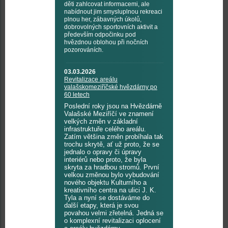
děti zahlcovat informacemi, ale
nabídnout jim smysluplnou rekreaci
plnou her, zábavných úkolů,
dobrovolných sportovních aktivit a
především odpočinku pod
hvězdnou oblohou při nočních
pozorováních.
03.03.2026
Revitalizace areálu
valašskomeziříčské hvězdárny po
60 letech
Poslední roky jsou na Hvězdárně
Valašské Meziříčí ve znamení
velkých změn v základní
infrastruktuře celého areálu.
Zatím většina změn probíhala tak
trochu skrytě, ať už proto, že se
jednalo o opravy či úpravy
interiérů nebo proto, že byla
skryta za hradbou stromů. První
velkou změnou bylo vybudování
nového objektu Kulturního a
kreativního centra na ulici J. K.
Tyla a nyní se dostáváme do
další etapy, která je svou
povahou velmi zřetelná. Jedná se
o komplexní revitalizaci oplocení