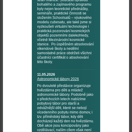
stran hranice. Součástí opravdu
bohatého a zajímavého programu
byly nejen teoretické přednášky,
semináře, praktické činnosti se
složením Schoolsatů – výukového
modelu cubesatu, ale také jsme si
vyzkoušeli virtuální technologie i
praktická pozorování kosmických
objektů pozemními dalekohledy,
včetně Mezinárodní kosmické
stanice. Po úspěšném absolvování
víkendové školy a nedělní
samostatné práce obdrželi všichni
účastníci certifikát o absolvování
této školy.
11.05.2026
Astronomické tábory 2026
Po dvouleté přestávce organizuje
hvězdárna pro děti a mládež
astronomické tábory. Podobně jako
v předchozích letech nabízíme
pobytový tábor pro starší a
odvážnější děti, které se nebojí
vícedenního pobytu mimo domov, i
tzv. příměstský tábor, kdy děti
docházejí každý den na hvězdárnu.
Obě akce jsou koncipovány jako
vzdělávací, naším cílem však není