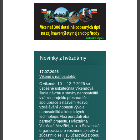
Novinky z hvězdárny
17.07.2026
Víkend s nanosatelity
O víkendu 10. – 12. 7 2026 se
úspěšně uskutečnila Víkendová
škola návrhu a stavby nanosatelitů
v rámci projektu přeshraniční
spolupráce s názvem Rozvoj
vzdělávání v oblasti vývoje
nanosatelitů a kosmických
technologií. Akci pořádali oba
partneři projektu, Hvězdárna
Valašské Meziříčí, p. o. a Slovenská
organizácia pre vesmírné aktivity a
zúčastnilo se ji 15 účastníků z obou