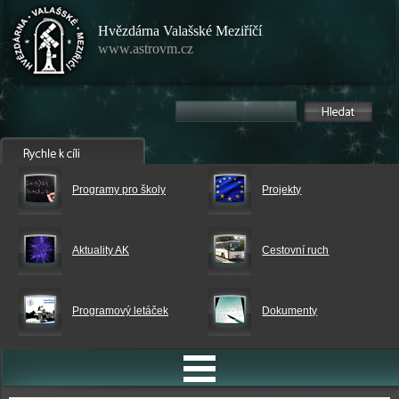
Hvězdárna Valašské Meziříčí
www.astrovm.cz
Programy pro školy
Projekty
Aktuality AK
Cestovní ruch
Programový letáček
Dokumenty