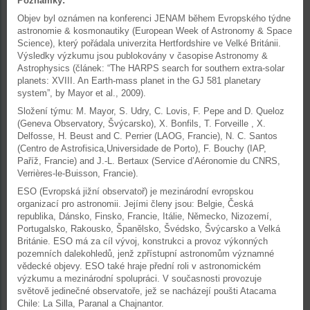
Poznámky:
Objev byl oznámen na konferenci JENAM během Evropského týdne
astronomie & kosmonautiky (European Week of Astronomy & Space
Science), který pořádala univerzita Hertfordshire ve Velké Británii.
Výsledky výzkumu jsou publokovány v časopise Astronomy &
Astrophysics (článek: “The HARPS search for southern extra-solar
planets: XVIII. An Earth-mass planet in the GJ 581 planetary
system”, by Mayor et al., 2009).
Složení týmu: M. Mayor, S. Udry, C. Lovis, F. Pepe and D. Queloz
(Geneva Observatory, Švýcarsko), X. Bonfils, T. Forveille , X.
Delfosse, H. Beust and C. Perrier (LAOG, Francie), N. C. Santos
(Centro de Astrofisica,Universidade de Porto), F. Bouchy (IAP,
Paříž, Francie) and J.-L. Bertaux (Service d’Aéronomie du CNRS,
Verrières-le-Buisson, Francie).
ESO (Evropská jižní observatoř) je mezinárodní evropskou
organizací pro astronomii. Jejími členy jsou: Belgie, Česká
republika, Dánsko, Finsko, Francie, Itálie, Německo, Nizozemí,
Portugalsko, Rakousko, Španělsko, Švédsko, Švýcarsko a Velká
Británie. ESO má za cíl vývoj, konstrukci a provoz výkonných
pozemních dalekohledů, jenž zpřístupní astronomům významné
vědecké objevy. ESO také hraje přední roli v astronomickém
výzkumu a mezinárodní spolupráci. V současnosti provozuje
světově jedinečné observatoře, jež se nacházejí poušti Atacama
Chile: La Silla, Paranal a Chajnantor.