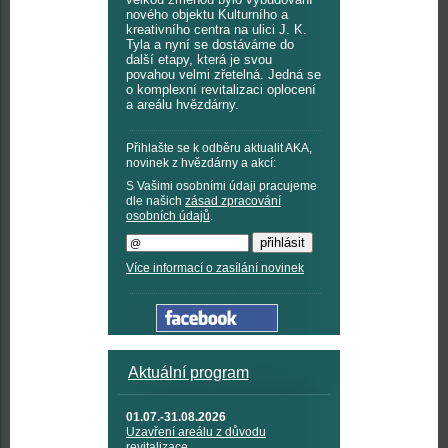
nového objektu Kulturního a
kreativního centra na ulici J. K.
Tyla a nyní se dostáváme do
další etapy, která je svou
povahou velmi zřetelná. Jedná se
o komplexní revitalizaci oplocení
a areálu hvězdárny.
Přihlašte se k odběru aktualit AKA,
novinek z hvězdárny a akcí:
S Vašimi osobními údaji pracujeme
dle našich
zásad zpracování
osobních údajů
.
Více informací o zasílání novinek
Aktuální program
01.07.-31.08.2026
Uzavření areálu z důvodu
revitalizace