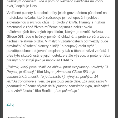
hlubokým oceánem. Jde o prvního vážného kandidáta na vodní
svět,“
doplňuje Udry.
Vzdálené planety lze odhalit díky jejich gravitačnímu působení na
mateřskou hvězdu, které způsobuje její pohupování rychlostí
srovnatelnou s rychlou chůzí, tj. okolo
7 km/h
. Planety s nízkou
hmotností v zóně života můžeme nejsnáze nalézt okolo
málohmotných červených trpaslíkům, kterým je rovněž
hvězda
Gliese 581
. Jde o hvězdy poměrně chladné, a proto se zóna života
nachází relativně blízko. V malých vzdálenostech od hvězdy bude
gravitační působení planety silnější a houpavý efekt vyšší,
pravděpodobnost objevení exoplanety tak u těchto hvězd vzrůstá. I
přes tyto skutečnosti je jejich detekce stále výzvou, a proto je třeba
přesných přístrojů jako je například
HARPS
.
„Pokrok, který jsme učinili od objevu první exoplanety u hvězdy 51
Pegasi, je úžasný,“
říká Mayor.
„Hmotnost Gliese 581 e je
osmdesátkrát menší. To je fantastický vývoj za pouhých 14
let.“
Astronomové si věří, že postoupí ještě dále.
„Za současných
podmínek můžeme objevit další planety zemského typu, nalézající
se v zóně života,“
říká Bonfils.
„Lov pokračuje.“
Zdroj