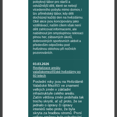
pobytový tábor pro starší a
odvážnější děti, které se nebojí
vícedenního pobytu mimo domov, i
tzv. příměstský tábor, kdy děti
docházejí každý den na hvězdárnu.
Obě akce jsou koncipovány jako
vzdělávací, naším cílem však není
děti zahlcovat informacemi, ale
nabídnout jim smysluplnou rekreaci
plnou her, zábavných úkolů,
dobrovolných sportovních aktivit a
především odpočinku pod
hvězdnou oblohou při nočních
pozorováních.
03.03.2026
Revitalizace areálu
valašskomeziříčské hvězdárny po
60 letech
Poslední roky jsou na Hvězdárně
Valašské Meziříčí ve znamení
velkých změn v základní
infrastruktuře celého areálu.
Zatím většina změn probíhala tak
trochu skrytě, ať už proto, že se
jednalo o opravy či úpravy
interiérů nebo proto, že byla
skryta za hradbou stromů. První
velkou změnou bylo vybudování