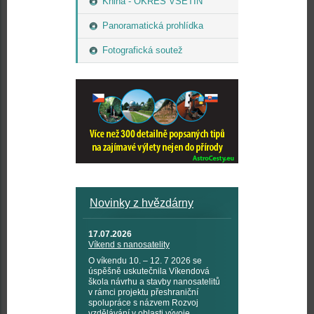
Kniha - OKRES VSETÍN
Panoramatická prohlídka
Fotografická soutež
Novinky z hvězdárny
17.07.2026
Víkend s nanosatelity
O víkendu 10. – 12. 7 2026 se
úspěšně uskutečnila Víkendová
škola návrhu a stavby nanosatelitů
v rámci projektu přeshraniční
spolupráce s názvem Rozvoj
vzdělávání v oblasti vývoje