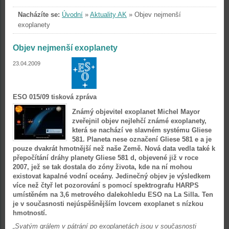
Nacházíte se:
Úvodní
»
Aktuality AK
»
Objev nejmenší
exoplanety
Objev nejmenší exoplanety
23.04.2009
ESO 015/09 tisková zpráva
Známý objevitel exoplanet Michel Mayor
zveřejnil objev nejlehčí známé exoplanety,
která se nachází ve slavném systému Gliese
581. Planeta nese označení Gliese 581 e a je
pouze dvakrát hmotnější než naše Země. Nová data vedla také k
přepočítání dráhy planety Gliese 581 d, objevené již v roce
2007, jež se tak dostala do zóny života, kde na ní mohou
existovat kapalné vodní oceány. Jedinečný objev je výsledkem
více než čtyř let pozorování s pomocí spektrografu HARPS
umístěném na 3,6 metrového dalekohledu ESO na La Silla. Ten
je v současnosti nejúspěšnějším lovcem exoplanet s nízkou
hmotností.
„Svatým grálem v pátrání po exoplanetách jsou v současnosti