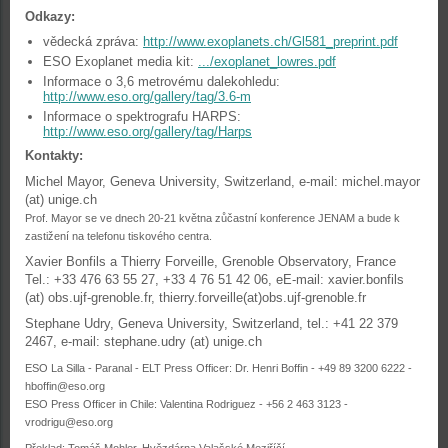
Odkazy:
vědecká zpráva:
http://www.exoplanets.ch/Gl581_preprint.pdf
ESO Exoplanet media kit:
.../exoplanet_lowres.pdf
Informace o 3,6 metrovému dalekohledu:
http://www.eso.org/gallery/tag/3.6-m
Informace o spektrografu HARPS:
http://www.eso.org/gallery/tag/Harps
Kontakty:
Michel Mayor, Geneva University, Switzerland, e-mail: michel.mayor
(at) unige.ch
Prof. Mayor se ve dnech 20-21 května zůčastní konference JENAM a bude k
zastižení na telefonu tiskového centra.
Xavier Bonfils a Thierry Forveille, Grenoble Observatory, France
Tel.: +33 476 63 55 27, +33 4 76 51 42 06, eE-mail: xavier.bonfils
(at) obs.ujf-grenoble.fr, thierry.forveille(at)obs.ujf-grenoble.fr
Stephane Udry, Geneva University, Switzerland, tel.: +41 22 379
2467, e-mail: stephane.udry (at) unige.ch
ESO La Silla - Paranal - ELT Press Officer: Dr. Henri Boffin - +49 89 3200 6222 -
hboffin@eso.org
ESO Press Officer in Chile: Valentina Rodriguez - +56 2 463 3123 -
vrodrigu@eso.org