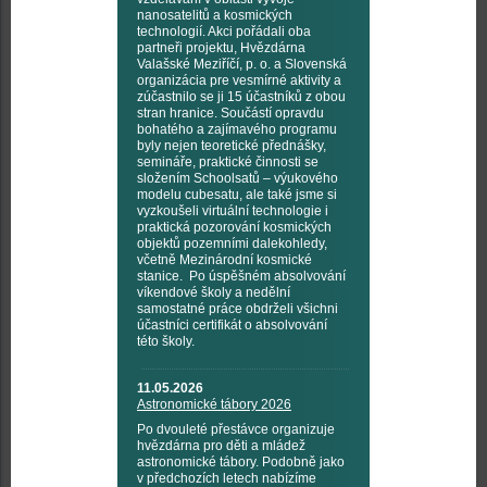
nanosatelitů a kosmických
technologií. Akci pořádali oba
partneři projektu, Hvězdárna
Valašské Meziříčí, p. o. a Slovenská
organizácia pre vesmírné aktivity a
zúčastnilo se ji 15 účastníků z obou
stran hranice. Součástí opravdu
bohatého a zajímavého programu
byly nejen teoretické přednášky,
semináře, praktické činnosti se
složením Schoolsatů – výukového
modelu cubesatu, ale také jsme si
vyzkoušeli virtuální technologie i
praktická pozorování kosmických
objektů pozemními dalekohledy,
včetně Mezinárodní kosmické
stanice. Po úspěšném absolvování
víkendové školy a nedělní
samostatné práce obdrželi všichni
účastníci certifikát o absolvování
této školy.
11.05.2026
Astronomické tábory 2026
Po dvouleté přestávce organizuje
hvězdárna pro děti a mládež
astronomické tábory. Podobně jako
v předchozích letech nabízíme