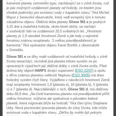
kamenné planety zemského typu, nacházející se v zóně života, což
je pás možných vzdáleností planety od hvězdy, ve kterém jsou
vhodné podmínky pro existenci vody v kapalném stavu,“
říká Michel
Mayor z ženevské observatoře, který vedl evropský tým k tomuto
zásadnímu objevu. Oběžná doba planety
Gliese 581 e
je pouhých
3,15 dne a mateřská hvězda, okolo které obíhá, se nachází
v souhvězdí Vah ve vzdálenosti 20,5 světelných let.
„Hmotnost
planety je 1,9 násobek hmotnosti Země a jde tedy o nejméně
hmotnou známou exoplanetu. S velkou pravděpodobností je
kamenná,“
říká spoluautor objevu Xaver Bonfils z observatoře
v Grenoblu.
Gliese 581 e
se díky malé vzdálenosti od mateřské hvězdy v zóně
života nenachází, nicméně jiná planeta tohoto systém se po
upravených výpočtech její oběžné dráhy v zóně života ocitla. Před
dvěma lety objevil
HARPS
dvojici superzemí (
ESO 22/07
) a spolu
s dříve známou planetou velikosti Neptunu (
ESO 30/05
) má dnes
hvězdný systém čtyři členy. Vyjádřeno v násobcích hmotnosti Země
mají exoplanety hmotnosti 1,9 (planeta e), 16 (planeta b), 5 (planeta
c) a 7 (planeta d). Nejvzdálenější z nich,
Gliese 581 d
, má oběžnou
dobu 66,8 dne.
„Na čistě kamennou planetu má pravděpodobně příliš
velkou hmotnost, můžeme ale spekulovat o původem ledové
planetě, která migrovala blíže ke hvězdě,“
říká člen týmu Stephane
Udry. Nová pozorování posunula planetu do zóny života, kde může
existovat voda v kapalném stavu.
„Déčko by mohlo být pokryto