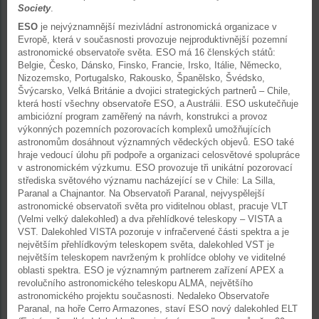
Society
.
ESO
je nejvýznamnější mezivládní astronomická organizace v
Evropě, která v současnosti provozuje nejproduktivnější pozemní
astronomické observatoře světa. ESO má 16 členských států:
Belgie, Česko, Dánsko, Finsko, Francie, Irsko, Itálie, Německo,
Nizozemsko, Portugalsko, Rakousko, Španělsko, Švédsko,
Švýcarsko, Velká Británie a dvojici strategických partnerů – Chile,
která hostí všechny observatoře ESO, a Austrálii. ESO uskutečňuje
ambiciózní program zaměřený na návrh, konstrukci a provoz
výkonných pozemních pozorovacích komplexů umožňujících
astronomům dosáhnout významných vědeckých objevů. ESO také
hraje vedoucí úlohu při podpoře a organizaci celosvětové spolupráce
v astronomickém výzkumu. ESO provozuje tři unikátní pozorovací
střediska světového významu nacházející se v Chile: La Silla,
Paranal a Chajnantor. Na Observatoři Paranal, nejvyspělejší
astronomické observatoři světa pro viditelnou oblast, pracuje VLT
(Velmi velký dalekohled) a dva přehlídkové teleskopy – VISTA a
VST. Dalekohled VISTA pozoruje v infračervené části spektra a je
největším přehlídkovým teleskopem světa, dalekohled VST je
největším teleskopem navrženým k prohlídce oblohy ve viditelné
oblasti spektra. ESO je významným partnerem zařízení APEX a
revolučního astronomického teleskopu ALMA, největšího
astronomického projektu současnosti. Nedaleko Observatoře
Paranal, na hoře Cerro Armazones, staví ESO nový dalekohled ELT