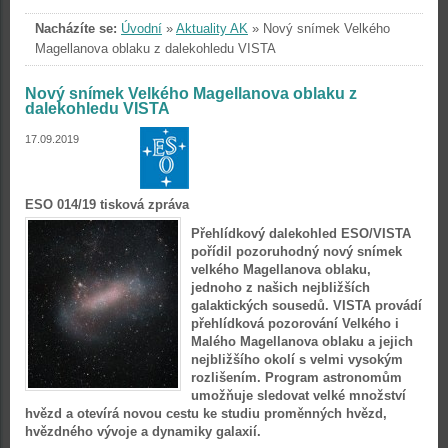
Nacházíte se:
Úvodní
»
Aktuality AK
»
Nový snímek Velkého
Magellanova oblaku z dalekohledu VISTA
Nový snímek Velkého Magellanova oblaku z
dalekohledu VISTA
17.09.2019
ESO 014/19 tisková zpráva
Přehlídkový dalekohled ESO/VISTA
pořídil pozoruhodný nový snímek
velkého Magellanova oblaku,
jednoho z našich nejbližších
galaktických sousedů. VISTA provádí
přehlídková pozorování Velkého i
Malého Magellanova oblaku a jejich
nejbližšího okolí s velmi vysokým
rozlišením. Program astronomům
umožňuje sledovat velké množství
hvězd a otevírá novou cestu ke studiu proměnných hvězd,
hvězdného vývoje a dynamiky galaxií.