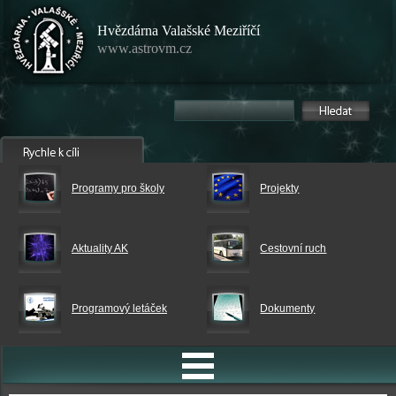
Hvězdárna Valašské Meziříčí
www.astrovm.cz
Programy pro školy
Projekty
Aktuality AK
Cestovní ruch
Programový letáček
Dokumenty