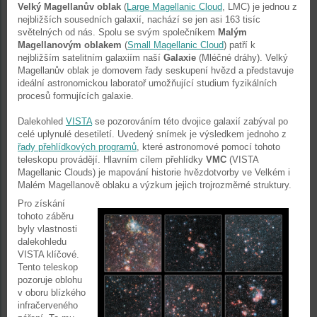
Velký Magellanův oblak
(
Large Magellanic Cloud
, LMC) je jednou z
nejbližších sousedních galaxií, nachází se jen asi 163 tisíc
světelných od nás. Spolu se svým společníkem
Malým
Magellanovým oblakem
(
Small Magellanic Cloud
) patří k
nejbližším satelitním galaxiím naší
Galaxie
(Mléčné dráhy). Velký
Magellanův oblak je domovem řady seskupení hvězd a představuje
ideální astronomickou laboratoř umožňující studium fyzikálních
procesů formujících galaxie.
Dalekohled
VISTA
se pozorováním této dvojice galaxií zabýval po
celé uplynulé desetiletí. Uvedený snímek je výsledkem jednoho z
řady přehlídkových programů
, které astronomové pomocí tohoto
teleskopu provádějí. Hlavním cílem přehlídky
VMC
(VISTA
Magellanic Clouds) je mapování historie hvězdotvorby ve Velkém i
Malém Magellanově oblaku a výzkum jejich trojrozměrné struktury.
Pro získání
tohoto záběru
byly vlastnosti
dalekohledu
VISTA klíčové.
Tento teleskop
pozoruje oblohu
v oboru blízkého
infračerveného