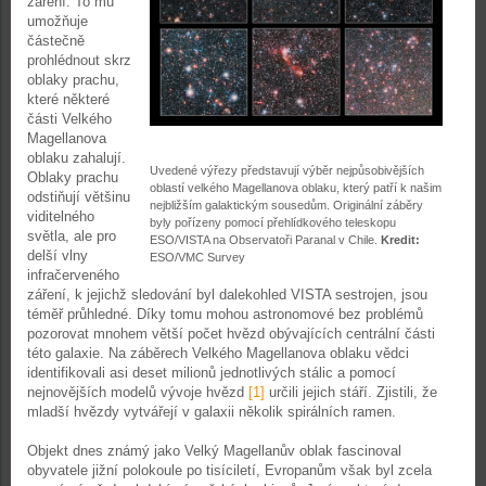
záření. To mu
umožňuje
částečně
prohlédnout skrz
oblaky prachu,
které některé
části Velkého
Magellanova
oblaku zahalují.
Uvedené výřezy představují výběr nejpůsobivějších
Oblaky prachu
oblastí velkého Magellanova oblaku, který patří k našim
odstiňují většinu
nejbližším galaktickým sousedům. Originální záběry
viditelného
byly pořízeny pomocí přehlídkového teleskopu
světla, ale pro
ESO/VISTA na Observatoři Paranal v Chile.
Kredit:
delší vlny
ESO/VMC Survey
infračerveného
záření, k jejichž sledování byl dalekohled VISTA sestrojen, jsou
téměř průhledné. Díky tomu mohou astronomové bez problémů
pozorovat mnohem větší počet hvězd obývajících centrální části
této galaxie. Na záběrech Velkého Magellanova oblaku vědci
identifikovali asi deset milionů jednotlivých stálic a pomocí
nejnovějších modelů vývoje hvězd
[1]
určili jejich stáří. Zjistili, že
mladší hvězdy vytvářejí v galaxii několik spirálních ramen.
Objekt dnes známý jako Velký Magellanův oblak fascinoval
obyvatele jižní polokoule po tisíciletí, Evropanům však byl zcela