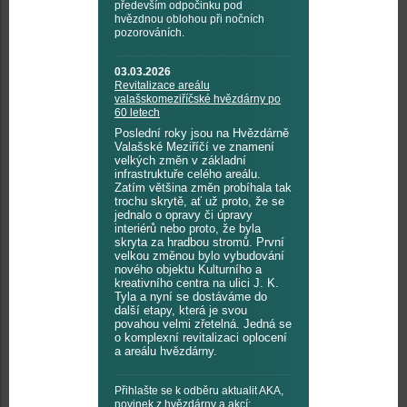
především odpočinku pod
hvězdnou oblohou při nočních
pozorováních.
03.03.2026
Revitalizace areálu
valašskomeziříčské hvězdárny po
60 letech
Poslední roky jsou na Hvězdárně
Valašské Meziříčí ve znamení
velkých změn v základní
infrastruktuře celého areálu.
Zatím většina změn probíhala tak
trochu skrytě, ať už proto, že se
jednalo o opravy či úpravy
interiérů nebo proto, že byla
skryta za hradbou stromů. První
velkou změnou bylo vybudování
nového objektu Kulturního a
kreativního centra na ulici J. K.
Tyla a nyní se dostáváme do
další etapy, která je svou
povahou velmi zřetelná. Jedná se
o komplexní revitalizaci oplocení
a areálu hvězdárny.
Přihlašte se k odběru aktualit AKA,
novinek z hvězdárny a akcí: