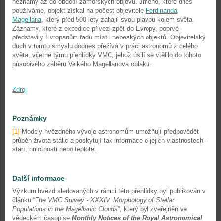
neznámý až do období zámořských objevů. Jméno, které dnes
používáme, objekt získal na počest objevitele
Ferdinanda
Magellana
, který před 500 lety zahájil svou plavbu kolem světa.
Záznamy, které z expedice přivezl zpět do Evropy, poprvé
představily Evropanům řadu míst i nebeských objektů. Objevitelský
duch v tomto smyslu dodnes přežívá v práci astronomů z celého
světa, včetně týmu přehlídky VMC, jehož úsilí se vtělilo do tohoto
působivého záběru Velkého Magellanova oblaku.
Zdroj
Poznámky
[1]
Modely hvězdného vývoje astronomům umožňují předpovědět
průběh života stálic a poskytují tak informace o jejich vlastnostech –
stáří, hmotnosti nebo teplotě.
Další informace
Výzkum hvězd sledovaných v rámci této přehlídky byl publikován v
článku “
The VMC Survey - XXXIV. Morphology of Stellar
Populations in the Magellanic Clouds
”, který byl zveřejněn ve
vědeckém časopise
Monthly Notices of the Royal Astronomical