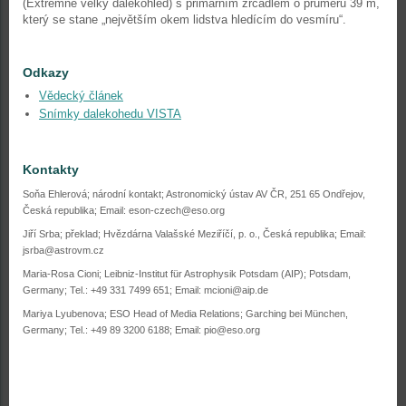
(Extrémně velký dalekohled) s primárním zrcadlem o průměru 39 m,
který se stane „největším okem lidstva hledícím do vesmíru“.
Odkazy
Vědecký článek
Snímky dalekohedu VISTA
Kontakty
Soňa Ehlerová; národní kontakt; Astronomický ústav AV ČR, 251 65 Ondřejov,
Česká republika; Email: eson-czech@eso.org
Jiří Srba; překlad; Hvězdárna Valašské Meziříčí, p. o., Česká republika; Email:
jsrba@astrovm.cz
Maria-Rosa Cioni; Leibniz-Institut für Astrophysik Potsdam (AIP); Potsdam,
Germany; Tel.: +49 331 7499 651; Email: mcioni@aip.de
Mariya Lyubenova; ESO Head of Media Relations; Garching bei München,
Germany; Tel.: +49 89 3200 6188; Email: pio@eso.org