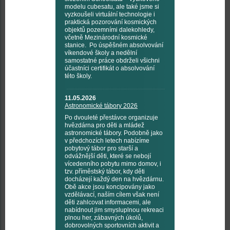
modelu cubesatu, ale také jsme si
vyzkoušeli virtuální technologie i
praktická pozorování kosmických
objektů pozemními dalekohledy,
včetně Mezinárodní kosmické
stanice. Po úspěšném absolvování
víkendové školy a nedělní
samostatné práce obdrželi všichni
účastníci certifikát o absolvování
této školy.
11.05.2026
Astronomické tábory 2026
Po dvouleté přestávce organizuje
hvězdárna pro děti a mládež
astronomické tábory. Podobně jako
v předchozích letech nabízíme
pobytový tábor pro starší a
odvážnější děti, které se nebojí
vícedenního pobytu mimo domov, i
tzv. příměstský tábor, kdy děti
docházejí každý den na hvězdárnu.
Obě akce jsou koncipovány jako
vzdělávací, naším cílem však není
děti zahlcovat informacemi, ale
nabídnout jim smysluplnou rekreaci
plnou her, zábavných úkolů,
dobrovolných sportovních aktivit a