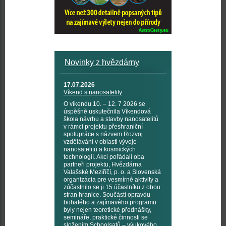
Novinky z hvězdárny
17.07.2026
Víkend s nanosatelity
O víkendu 10. – 12. 7 2026 se
úspěšně uskutečnila Víkendová
škola návrhu a stavby nanosatelitů
v rámci projektu přeshraniční
spolupráce s názvem Rozvoj
vzdělávání v oblasti vývoje
nanosatelitů a kosmických
technologií. Akci pořádali oba
partneři projektu, Hvězdárna
Valašské Meziříčí, p. o. a Slovenská
organizácia pre vesmírné aktivity a
zúčastnilo se ji 15 účastníků z obou
stran hranice. Součástí opravdu
bohatého a zajímavého programu
byly nejen teoretické přednášky,
semináře, praktické činnosti se
složením Schoolsatů – výukového