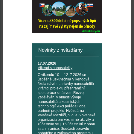
Novinky z hvězdárny
17.07.2026
Víkend s nanosatelity
O víkendu 10. – 12. 7 2026 se
úspěšně uskutečnila Víkendová
škola návrhu a stavby nanosatelitů
v rámci projektu přeshraniční
spolupráce s názvem Rozvoj
vzdělávání v oblasti vývoje
nanosatelitů a kosmických
technologií. Akci pořádali oba
partneři projektu, Hvězdárna
Valašské Meziříčí, p. o. a Slovenská
organizácia pre vesmírné aktivity a
zúčastnilo se ji 15 účastníků z obou
stran hranice. Součástí opravdu
bohatého a zajímavého programu