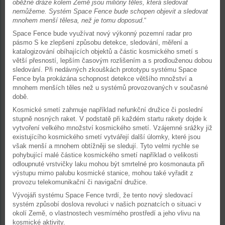
oběžné dráze kolem Země jsou milióny těles, která sledovat
nemůžeme. Systém Space Fence bude schopen objevit a sledovat
mnohem menší tělesa, než je tomu doposud
.“
Space Fence bude využívat nový výkonný pozemní radar pro
pásmo S ke zlepšení způsobu detekce, sledování, měření a
katalogizování obíhajících objektů a částic kosmického smetí s
větší přesností, lepším časovým rozlišením a s prodlouženou dobou
sledování. Při nedávných zkouškách prototypu systému Space
Fence byla prokázána schopnost detekce většího množství a
mnohem menších těles než u systémů provozovaných v současné
době.
Kosmické smetí zahrnuje například nefunkční družice či poslední
stupně nosných raket. V podstatě při každém startu rakety dojde k
vytvoření velkého množství kosmického smetí. Vzájemné srážky již
existujícího kosmického smetí vytvářejí další úlomky, které jsou
však menší a mnohem obtížněji se sledují. Tyto velmi rychle se
pohybující malé částice kosmického smetí například o velikosti
odloupnuté vrstvičky laku mohou být smrtelné pro kosmonauta při
výstupu mimo palubu kosmické stanice, mohou také vyřadit z
provozu telekomunikační či navigační družice.
Vývojáři systému Space Fence tvrdí, že tento nový sledovací
systém způsobí doslova revoluci v našich poznatcích o situaci v
okolí Země, o vlastnostech vesmírného prostředí a jeho vlivu na
kosmické aktivity.