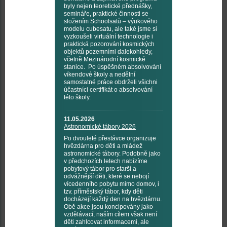
byly nejen teoretické přednášky,
semináře, praktické činnosti se
složením Schoolsatů – výukového
modelu cubesatu, ale také jsme si
vyzkoušeli virtuální technologie i
praktická pozorování kosmických
objektů pozemními dalekohledy,
včetně Mezinárodní kosmické
stanice. Po úspěšném absolvování
víkendové školy a nedělní
samostatné práce obdrželi všichni
účastníci certifikát o absolvování
této školy.
11.05.2026
Astronomické tábory 2026
Po dvouleté přestávce organizuje
hvězdárna pro děti a mládež
astronomické tábory. Podobně jako
v předchozích letech nabízíme
pobytový tábor pro starší a
odvážnější děti, které se nebojí
vícedenního pobytu mimo domov, i
tzv. příměstský tábor, kdy děti
docházejí každý den na hvězdárnu.
Obě akce jsou koncipovány jako
vzdělávací, naším cílem však není
děti zahlcovat informacemi, ale