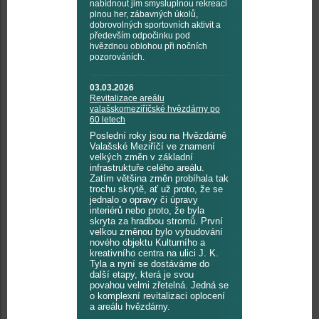
nabídnout jim smysluplnou rekreaci
plnou her, zábavných úkolů,
dobrovolných sportovních aktivit a
především odpočinku pod
hvězdnou oblohou při nočních
pozorováních.
03.03.2026
Revitalizace areálu
valašskomeziříčské hvězdárny po
60 letech
Poslední roky jsou na Hvězdárně
Valašské Meziříčí ve znamení
velkých změn v základní
infrastruktuře celého areálu.
Zatím většina změn probíhala tak
trochu skrytě, ať už proto, že se
jednalo o opravy či úpravy
interiérů nebo proto, že byla
skryta za hradbou stromů. První
velkou změnou bylo vybudování
nového objektu Kulturního a
kreativního centra na ulici J. K.
Tyla a nyní se dostáváme do
další etapy, která je svou
povahou velmi zřetelná. Jedná se
o komplexní revitalizaci oplocení
a areálu hvězdárny.