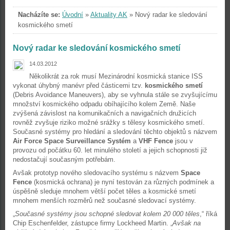
Nacházíte se:
Úvodní
»
Aktuality AK
»
Nový radar ke sledování
kosmického smetí
Nový radar ke sledování kosmického smetí
14.03.2012
Několikrát za rok musí Mezinárodní kosmická stanice ISS
vykonat úhybný manévr před částicemi tzv.
kosmického smetí
(Debris Avoidance Maneuvers), aby se vyhnula stále se zvyšujícímu
množství kosmického odpadu obíhajícího kolem Země. Naše
zvýšená závislost na komunikačních a navigačních družicích
rovněž zvyšuje riziko možné srážky s tělesy kosmického smetí.
Současné systémy pro hledání a sledování těchto objektů s názvem
Air Force Space Surveillance Systém
a
VHF Fence
jsou v
provozu od počátku 60. let minulého století a jejich schopnosti již
nedostačují současným potřebám.
Avšak prototyp nového sledovacího systému s názvem
Space
Fence
(kosmická ochrana) je nyní testován za různých podmínek a
úspěšně sleduje mnohem větší počet těles a kosmické smetí
mnohem menších rozměrů než současné sledovací systémy.
„
Současné systémy jsou schopné sledovat kolem 20 000 těles
,“ říká
Chip Eschenfelder, zástupce firmy Lockheed Martin. „
Avšak na