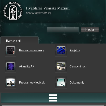
Hvězdárna Valašské Meziříčí
www.astrovm.cz
Programy pro školy
Projekty
Aktuality AK
Cestovní ruch
Programový letáček
Dokumenty