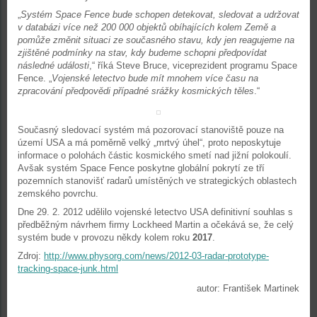
„
Systém Space Fence bude schopen detekovat, sledovat a udržovat
v databázi více než 200 000 objektů obíhajících kolem Země a
pomůže změnit situaci ze současného stavu, kdy jen reagujeme na
zjištěné podmínky na stav, kdy budeme schopni předpovídat
následné události
,“ říká Steve Bruce, viceprezident programu Space
Fence. „
Vojenské letectvo bude mít mnohem více času na
zpracování předpovědi případné srážky kosmických těles
.“
Současný sledovací systém má pozorovací stanoviště pouze na
území USA a má poměrně velký „mrtvý úhel“, proto neposkytuje
informace o polohách částic kosmického smetí nad jižní polokoulí.
Avšak systém Space Fence poskytne globální pokrytí ze tří
pozemních stanovišť radarů umístěných ve strategických oblastech
zemského povrchu.
Dne 29. 2. 2012 udělilo vojenské letectvo USA definitivní souhlas s
předběžným návrhem firmy Lockheed Martin a očekává se, že celý
systém bude v provozu někdy kolem roku
2017
.
Zdroj:
http://www.physorg.com/news/2012-03-radar-prototype-
tracking-space-junk.html
autor: František Martinek