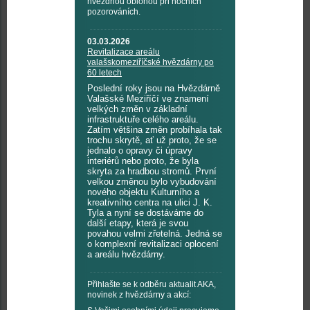
hvězdnou oblohou při nočních
pozorováních.
03.03.2026
Revitalizace areálu
valašskomeziříčské hvězdárny po
60 letech
Poslední roky jsou na Hvězdárně
Valašské Meziříčí ve znamení
velkých změn v základní
infrastruktuře celého areálu.
Zatím většina změn probíhala tak
trochu skrytě, ať už proto, že se
jednalo o opravy či úpravy
interiérů nebo proto, že byla
skryta za hradbou stromů. První
velkou změnou bylo vybudování
nového objektu Kulturního a
kreativního centra na ulici J. K.
Tyla a nyní se dostáváme do
další etapy, která je svou
povahou velmi zřetelná. Jedná se
o komplexní revitalizaci oplocení
a areálu hvězdárny.
Přihlašte se k odběru aktualit AKA,
novinek z hvězdárny a akcí: