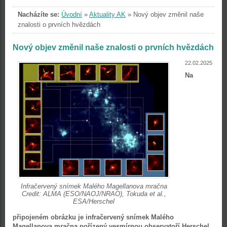
Nacházíte se:
Úvodní
»
Aktuality AK
»
Nový objev změnil naše
znalosti o prvních hvězdách
Nový objev změnil naše znalosti o prvních hvězdách
22.02.2025
Na
Infračervený snímek Malého Magellanova mračna
Credit: ALMA (ESO/NAOJ/NRAO), Tokuda et al.,
ESA/Herschel
připojeném obrázku je infračervený snímek Malého
Magellanova mračna pořízený vesmírnou observatoří Herschel