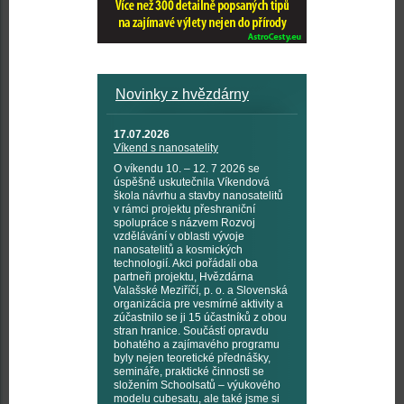
Novinky z hvězdárny
17.07.2026
Víkend s nanosatelity
O víkendu 10. – 12. 7 2026 se
úspěšně uskutečnila Víkendová
škola návrhu a stavby nanosatelitů
v rámci projektu přeshraniční
spolupráce s názvem Rozvoj
vzdělávání v oblasti vývoje
nanosatelitů a kosmických
technologií. Akci pořádali oba
partneři projektu, Hvězdárna
Valašské Meziříčí, p. o. a Slovenská
organizácia pre vesmírné aktivity a
zúčastnilo se ji 15 účastníků z obou
stran hranice. Součástí opravdu
bohatého a zajímavého programu
byly nejen teoretické přednášky,
semináře, praktické činnosti se
složením Schoolsatů – výukového
modelu cubesatu, ale také jsme si