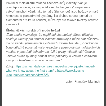
Pokud si molekulární mračno zachová svůj vláknitý tvar, je
pravděpodobnější, že se podél své dlouhé „šňůry“ rozpadne a
vytvoří mnoho hvězd, jako je naše Slunce, což jsou hvězdy o malé
hmotnosti s planetárními systémy. Na druhou stranu, pokud se
filamentární struktura neudrží, může být pro takové hvězdy obtížné
vzniknout.
Úloha těžkých prvků při zrodu hvězd
„
Tato studie naznačuje, že například dostatečný přísun těžkých
prvků je klíčový pro udržení vláknité struktury a může hrát důležitou
roli při vzniku planetárních systémů
,“ uzavírá Tokuda. „
V budoucnu
bude důležité porovnat naše výsledky s pozorováními molekulárních
mračen v prostředí bohatém na těžké prvky, včetně naší Galaxie.
Takové studie by měly přinést nové poznatky o vzniku a časovém
vývoji molekulárních mračen a vesmíru
.“
Zdroj:
https://scitechdaily.com/a-strange-discovery-just-changed-
what-we-know-about-the-first-stars/
a
https://www.kyushu-
u.ac.jp/en/researches/view/325/
autor: František Martinek