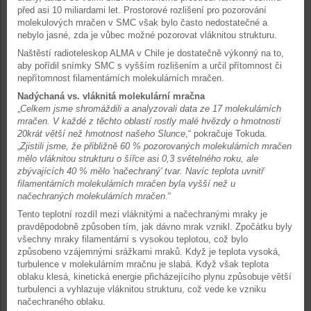
před asi 10 miliardami let. Prostorové rozlišení pro pozorování
molekulových mračen v SMC však bylo často nedostatečné a
nebylo jasné, zda je vůbec možné pozorovat vláknitou strukturu.
Naštěstí radioteleskop ALMA v Chile je dostatečně výkonný na to,
aby pořídil snímky SMC s vyšším rozlišením a určil přítomnost či
nepřítomnost filamentárních molekulárních mračen.
Nadýchaná vs. vláknitá molekulární mračna
„
Celkem jsme shromáždili a analyzovali data ze 17 molekulárních
mračen. V každé z těchto oblastí rostly malé hvězdy o hmotnosti
20krát větší než hmotnost našeho Slunce
,“ pokračuje Tokuda.
„
Zjistili jsme, že přibližně 60 % pozorovaných molekulárních mračen
mělo vláknitou strukturu o šířce asi 0,3 světelného roku, ale
zbývajících 40 % mělo 'načechraný' tvar. Navíc teplota uvnitř
filamentárních molekulárních mračen byla vyšší než u
načechraných molekulárních mračen
.“
Tento teplotní rozdíl mezi vláknitými a načechranými mraky je
pravděpodobně způsoben tím, jak dávno mrak vznikl. Zpočátku byly
všechny mraky filamentární s vysokou teplotou, což bylo
způsobeno vzájemnými srážkami mraků. Když je teplota vysoká,
turbulence v molekulárním mračnu je slabá. Když však teplota
oblaku klesá, kinetická energie přicházejícího plynu způsobuje větší
turbulenci a vyhlazuje vláknitou strukturu, což vede ke vzniku
načechraného oblaku.