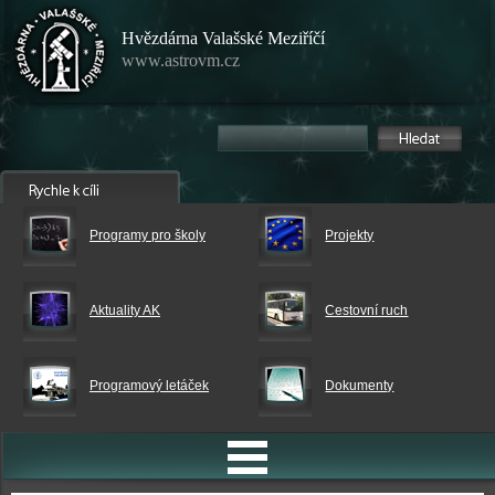
Hvězdárna Valašské Meziříčí
www.astrovm.cz
Programy pro školy
Projekty
Aktuality AK
Cestovní ruch
Programový letáček
Dokumenty