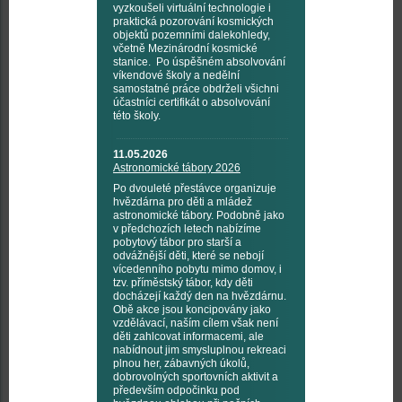
vyzkoušeli virtuální technologie i
praktická pozorování kosmických
objektů pozemními dalekohledy,
včetně Mezinárodní kosmické
stanice. Po úspěšném absolvování
víkendové školy a nedělní
samostatné práce obdrželi všichni
účastníci certifikát o absolvování
této školy.
11.05.2026
Astronomické tábory 2026
Po dvouleté přestávce organizuje
hvězdárna pro děti a mládež
astronomické tábory. Podobně jako
v předchozích letech nabízíme
pobytový tábor pro starší a
odvážnější děti, které se nebojí
vícedenního pobytu mimo domov, i
tzv. příměstský tábor, kdy děti
docházejí každý den na hvězdárnu.
Obě akce jsou koncipovány jako
vzdělávací, naším cílem však není
děti zahlcovat informacemi, ale
nabídnout jim smysluplnou rekreaci
plnou her, zábavných úkolů,
dobrovolných sportovních aktivit a
především odpočinku pod