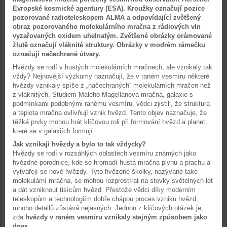
Evropské kosmické agentury (ESA). Kroužky označují pozice
pozorované radioteleskopem ALMA a odpovídající zvětšený
obraz pozorovaného molekulárního mračna z rádiových vln
vyzařovaných oxidem uhelnatým. Zvětšené obrázky orámované
žlutě označují vláknité struktury. Obrázky v modrém rámečku
označují načechrané útvary.
Hvězdy se rodí v hustých molekulárních mračnech, ale vznikaly tak
vždy? Nejnovější výzkumy naznačují, že v raném vesmíru některé
hvězdy vznikaly spíše z „načechraných“ molekulárních mračen než
z vláknitých. Studiem Malého Magellanova mračna, galaxie s
podmínkami podobnými ranému vesmíru, vědci zjistili, že struktura
a teplota mračna ovlivňují vznik hvězd. Tento objev naznačuje, že
těžké prvky mohou hrát klíčovou roli při formování hvězd a planet,
které se v galaxiích formují.
Jak vznikají hvězdy a bylo to tak vždycky?
Hvězdy se rodí v rozsáhlých oblastech vesmíru známých jako
hvězdné porodnice, kde se hromadí hustá mračna plynu a prachu a
vytvářejí se nové hvězdy. Tyto hvězdné školky, nazývané také
molekulární mračna, se mohou rozprostírat na stovky světelných let
a dát vzniknout tisícům hvězd. Přestože vědci díky moderním
teleskopům a technologiím dobře chápou proces vzniku hvězd,
mnoho detailů zůstává nejasných. Jednou z klíčových otázek je,
zda
hvězdy v raném vesmíru vznikaly stejným způsobem jako
dnes
.