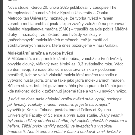
Nová studie, kterou 20. února 2025 publikovali v časopise The
Astrophysical Journal vědci z Kyushu University a Osaka
Metropolitan University, naznačuje, že tvorba hvězd v raném
vesmíru mohla probíhat jinak. Jejich závěry založené na pozorování
Malého Magellanova mračna (SMC) – trpasličí galaxie poblíž Mléčné
dráhy – naznačují, že některé rané hvězdy vznikaly v
„načechraných“ molekulárních mračnech, což je rozdíl od
strukturovaných mračen, která dnes pozorujeme v naší Galaxii.
Molekulární mračna a tvorba hvězd
V Mléčné dráze mají molekulární mračna, v nichž se tvoří hvězdy,
obvykle dlouhý, vláknitý tvar, široký asi 0,3 světelného roku. Vědci
se domnívají, že naše Sluneční soustava vznikla v podobném
prostředí, kde se velké vláknité molekulární mračno rozpadlo a
vytvořilo hustá jádra, známá také jako jádra molekulárních mračen.
Během stovek tisíc let gravitace vtáhla plyn a prach do těchto jader,
kde nakonec došlo k zažehnutí jaderné fúze a vzniku nových hvězd.
„
I když se dnes naše chápání vzniku hvězd stále vyvíjí, pochopit,
jak hvězdy vznikaly v raném vesmíru, je ještě náročnější
,“
vysvětluje Kazuki Tokuda, postdoktorand Fellow at Kyushu
University’s Faculty of Science a první autor studie. „
Raný vesmír
byl zcela odlišný od toho dnešního, byl zaplněn převážně vodíkem a
heliem. Těžší prvky vznikly později ve hvězdách s vysokou
hmotností. Nemůžeme se vrátit v čase a studovat vznik hvězd v