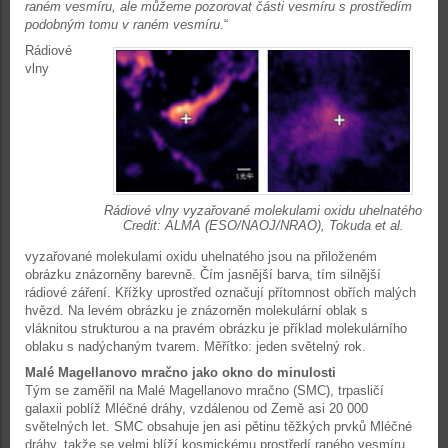
raném vesmíru, ale můžeme pozorovat části vesmíru s prostředím
podobným tomu v raném vesmíru
.“
Rádiové
vlny
Rádiové vlny vyzařované molekulami oxidu uhelnatého
Credit: ALMA (ESO/NAOJ/NRAO), Tokuda et al.
vyzařované molekulami oxidu uhelnatého jsou na přiloženém
obrázku znázorněny barevně. Čím jasnější barva, tím silnější
rádiové záření. Křížky uprostřed označují přítomnost obřích malých
hvězd. Na levém obrázku je znázorněn molekulární oblak s
vláknitou strukturou a na pravém obrázku je příklad molekulárního
oblaku s nadýchaným tvarem. Měřítko: jeden světelný rok.
Malé Magellanovo mračno jako okno do minulosti
Tým se zaměřil na Malé Magellanovo mračno (SMC), trpasličí
galaxii poblíž Mléčné dráhy, vzdálenou od Země asi 20 000
světelných let. SMC obsahuje jen asi pětinu těžkých prvků Mléčné
dráhy, takže se velmi blíží kosmickému prostředí raného vesmíru