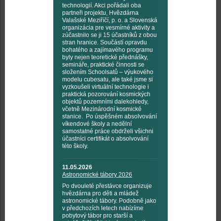
technologií. Akci pořádali oba
partneři projektu, Hvězdárna
Valašské Meziříčí, p. o. a Slovenská
organizácia pre vesmírné aktivity a
zúčastnilo se ji 15 účastníků z obou
stran hranice. Součástí opravdu
bohatého a zajímavého programu
byly nejen teoretické přednášky,
semináře, praktické činnosti se
složením Schoolsatů – výukového
modelu cubesatu, ale také jsme si
vyzkoušeli virtuální technologie i
praktická pozorování kosmických
objektů pozemními dalekohledy,
včetně Mezinárodní kosmické
stanice. Po úspěšném absolvování
víkendové školy a nedělní
samostatné práce obdrželi všichni
účastníci certifikát o absolvování
této školy.
11.05.2026
Astronomické tábory 2026
Po dvouleté přestávce organizuje
hvězdárna pro děti a mládež
astronomické tábory. Podobně jako
v předchozích letech nabízíme
pobytový tábor pro starší a