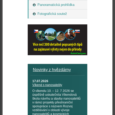
Panoramatická prohlídka
Fotografická soutež
Novinky z hvězdárny
17.07.2026
Víkend s nanosatelity
O víkendu 10. – 12. 7 2026 se
úspěšně uskutečnila Víkendová
škola návrhu a stavby nanosatelitů
v rámci projektu přeshraniční
spolupráce s názvem Rozvoj
vzdělávání v oblasti vývoje
nanosatelitů a kosmických