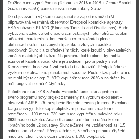
Družice bude vypuštěna na přelomu let
2018 a
2019
z Centre Spatial
Guayanais (CSG) pomocí ruské nosné rakety Sojuz.
Do objevování a výzkumu exoplanet se zapojí rovněž další
připravovaná vesmírná observatoř Evropské kosmické agentury
ESA s názvem
PLATO
(
Pla
netary
T
ransits and
O
scillations). Bude
vybavena sadou velkého počtu samostatných fotometrů za účelem
určování charakteristik kamenných extra-solárních planet
obíhajících kolem červených trpaslíků a žlutých trpaslíků
podobných Slunci; a to především těch, které krouží v obyvatelných
zónách mateřských hvězd. Na povrchu těchto planet by mohla
existovat kapalná voda, která je základem pro případný život.
K pozorování bude využívat metodu tzv. tranzitů. Předpokládá se
výzkum několika tisíc planetárních soustav. Podle stávajícího plánu
by mohl být teleskop PLATO vypuštěn v roce
2026
a na dráze by
měl fungovat nejméně čtyři roky.
Počátkem roku 2018 zařadila Evropská kosmická agentura do
svého programu nový projekt zaměřený na výzkum exoplanet –
observatoř
ARIEL
(
A
tmospheric
R
emote-sensing
I
nfrared
E
xoplanet
L
arge-survey). Teleskop s eliptickým primárním zrcadlem o
rozměrech 1 100 mm × 730 mm bude vypuštěn v polovině roku
2028
nosnou raketou Ariane 6 a bude umístěn na dráhu kolem
libračního bodu L2 soustavy Slunce-Země, ve vzdálenosti asi 1,5
miliónu km od Země. Předpokládá se, že během primární čtyřleté
mise určí chemické složení zhruba u 1 000 exoplanet.