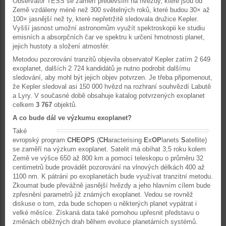
Observatoř TESS se zaměří především na hvězdy, které jsou od
Země vzdáleny méně než 300 světelných roků, které budou 30× až
100× jasnější než ty, které nepřetržitě sledovala družice Kepler.
Vyšší jasnost umožní astronomům využít spektroskopii ke studiu
emisních a absorpčních čar ve spektru k určení hmotnosti planet,
jejich hustoty a složení atmosfér.
Metodou pozorování tranzitů objevila observatoř Kepler zatím 2 649
exoplanet, dalších 2 724 kandidátů je nutno podrobit dalšímu
sledování, aby mohl být jejich objev potvrzen. Je třeba připomenout,
že Kepler sledoval asi 150 000 hvězd na rozhraní souhvězdí Labutě
a Lyry. V současné době obsahuje katalog potvrzených exoplanet
celkem
3 767
objektů.
A co bude dál ve výzkumu exoplanet?
Také
evropský program
CHEOPS
(
CH
aracterising
E
x
OP
lanets
S
atellite)
se zaměří na výzkum exoplanet. Satelit má obíhat 3,5 roku kolem
Země ve výšce 650 až 800 km a pomocí teleskopu o průměru 32
centimetrů bude provádět pozorování na vlnových délkách 400 až
1100 nm. K pátrání po exoplanetách bude využívat tranzitní metodu.
Zkoumat bude převážně jasnější hvězdy a jeho hlavním cílem bude
zpřesnění parametrů již známých exoplanet. Vedou se rovněž
diskuse o tom, zda bude schopen u některých planet vypátrat i
velké měsíce. Získaná data také pomohou upřesnit představu o
změnách oběžných drah během evoluce planetárních systémů.