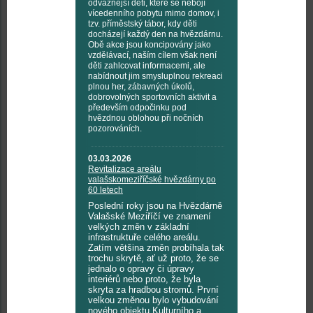
odvážnější děti, které se nebojí
vícedenního pobytu mimo domov, i
tzv. příměstský tábor, kdy děti
docházejí každý den na hvězdárnu.
Obě akce jsou koncipovány jako
vzdělávací, naším cílem však není
děti zahlcovat informacemi, ale
nabídnout jim smysluplnou rekreaci
plnou her, zábavných úkolů,
dobrovolných sportovních aktivit a
především odpočinku pod
hvězdnou oblohou při nočních
pozorováních.
03.03.2026
Revitalizace areálu
valašskomeziříčské hvězdárny po
60 letech
Poslední roky jsou na Hvězdárně
Valašské Meziříčí ve znamení
velkých změn v základní
infrastruktuře celého areálu.
Zatím většina změn probíhala tak
trochu skrytě, ať už proto, že se
jednalo o opravy či úpravy
interiérů nebo proto, že byla
skryta za hradbou stromů. První
velkou změnou bylo vybudování
nového objektu Kulturního a