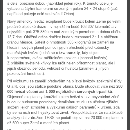
s delší oběžnou dobou (například jeden rok). K tomuto účelu je
vybavena čtyřmi kamerami se zorným polem 24 × 24 stupně (což
například pokryje celé souhvězdí Orion).
Nový americký hledač exoplanet bude kroužit kolem Země po velmi
protáhlé eliptické dráze – v nejnižším bodě 108 307 kilometrů a v
nejvyšším pak 375 889 km nad zemským povrchem s dobou oběhu
13,7 dne. Oběžná dráha družice bude v rezonanci 2 : 1 s oběžnou
dráhou Měsíce. Satelit o hmotnosti 365 kilogramů se zaměří na
hledání nových planet pomocí jejich přechodů před kotoučky
mateřských hvězd (jedná se o
tzv. tranzity
, kdy dojde
k nepatrnému, avšak měřitelnému poklesu jasnosti hvězdy).
Z průběhu světelné křivky lze určit nejen přítomnost planet, ale i
jejich oběžnou periodu, velikost či hustotu (známe-li z jiných
pozorování hmotnost).
Při výzkumu se zaměří především na blízké hvězdy spektrální třídy
G
a
K
, což jsou stálice podobné Slunci. Bude studovat více než
200
000 hvězd včetně asi 1 000 nejbližších červených trpaslíků
.
Objevené exoplanety kroužící kolem hvězd v tzv. obyvatelné zóně
budou v budoucnu podrobeny detailnímu studiu za účelem zjištění
složení jejich atmosfér a výzkumu dalších parametrů k určení, zda
by se na nich mohl vyskytovat život. Předpokládá se, že na základě
analýzy dat z družice TESS se podaří objevit asi 20 000 exoplanet a
až 500 super-Zemí a menších planet.