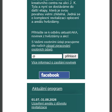
kreativního centra na ulici J. K.
Tyla a nyní se dostáváme do
další etapy, která je svou
povahou velmi zřetelná. Jedná se
o komplexní revitalizaci oplocení
a areálu hvězdárny.
Přihlašte se k odběru aktualit AKA,
novinek z hvězdárny a akcí:
S Vašimi osobními údaji pracujeme
dle našich
zásad zpracování
osobních údajů
.
Více informací o zasílání novinek
Aktuální program
01.07.-31.08.2026
Uzavření areálu z důvodu
revitalizace