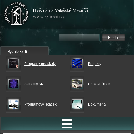
Hvězdárna Valašské Meziříčí
www.astrovm.cz
Programy pro školy
Projekty
Aktuality AK
Cestovní ruch
Programový letáček
Dokumenty