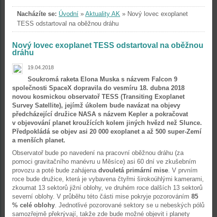
Nacházíte se:
Úvodní
»
Aktuality AK
»
Nový lovec exoplanet
TESS odstartoval na oběžnou dráhu
Nový lovec exoplanet TESS odstartoval na oběžnou
dráhu
19.04.2018
Soukromá raketa Elona Muska s názvem Falcon 9
společnosti SpaceX dopravila do vesmíru 18. dubna 2018
novou kosmickou observatoř TESS (Transiting Exoplanet
Survey Satellite), jejímž úkolem bude navázat na objevy
předcházející družice NASA s názvem Kepler a pokračovat
v objevování planet kroužících kolem jiných hvězd než Slunce.
Předpokládá se objev asi 20 000 exoplanet a až 500 super-Zemí
a menších planet.
Observatoř bude po navedení na pracovní oběžnou dráhu (za
pomoci gravitačního manévru u Měsíce) asi 60 dní ve zkušebním
provozu a poté bude zahájena
dvouletá primární mise
. V prvním
roce bude družice, která je vybavena čtyřmi širokoúhlými kamerami,
zkoumat 13 sektorů jižní oblohy, ve druhém roce dalších 13 sektorů
severní oblohy. V průběhu této části mise pokryje pozorováním
85
% celé oblohy
. Jednotlivé pozorované sektory se u nebeských pólů
samozřejmě překrývají, takže zde bude možné objevit i planety