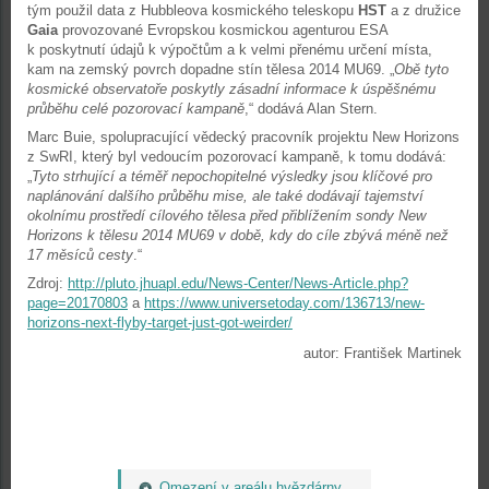
tým použil data z Hubbleova kosmického teleskopu
HST
a z družice
Gaia
provozované Evropskou kosmickou agenturou ESA
k poskytnutí údajů k výpočtům a k velmi přenému určení místa,
kam na zemský povrch dopadne stín tělesa 2014 MU69. „
Obě tyto
kosmické observatoře poskytly zásadní informace k úspěšnému
průběhu celé pozorovací kampaně
,“ dodává Alan Stern.
Marc Buie, spolupracující vědecký pracovník projektu New Horizons
z SwRI, který byl vedoucím pozorovací kampaně, k tomu dodává:
„
Tyto strhující a téměř nepochopitelné výsledky jsou klíčové pro
naplánování dalšího průběhu mise, ale také dodávají tajemství
okolnímu prostředí cílového tělesa před přiblížením sondy New
Horizons k tělesu 2014 MU69 v době, kdy do cíle zbývá méně než
17 měsíců cesty
.“
Zdroj:
http://pluto.jhuapl.edu/News-Center/News-Article.php?
page=20170803
a
https://www.universetoday.com/136713/new-
horizons-next-flyby-target-just-got-weirder/
autor: František Martinek
Omezení v areálu hvězdárny