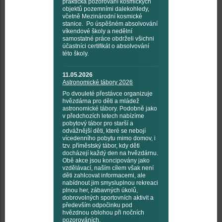
praktická pozorování kosmických
objektů pozemními dalekohledy,
včetně Mezinárodní kosmické
stanice. Po úspěšném absolvování
víkendové školy a nedělní
samostatné práce obdrželi všichni
účastníci certifikát o absolvování
této školy.
11.05.2026
Astronomické tábory 2026
Po dvouleté přestávce organizuje
hvězdárna pro děti a mládež
astronomické tábory. Podobně jako
v předchozích letech nabízíme
pobytový tábor pro starší a
odvážnější děti, které se nebojí
vícedenního pobytu mimo domov, i
tzv. příměstský tábor, kdy děti
docházejí každý den na hvězdárnu.
Obě akce jsou koncipovány jako
vzdělávací, naším cílem však není
děti zahlcovat informacemi, ale
nabídnout jim smysluplnou rekreaci
plnou her, zábavných úkolů,
dobrovolných sportovních aktivit a
především odpočinku pod
hvězdnou oblohou při nočních
pozorováních.