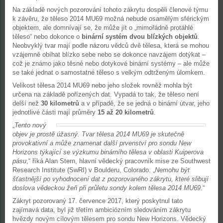
Na základě nových pozorování tohoto zákrytu dospěli členové týmu
k závěru, že těleso 2014 MU69 možná nebude osamělým sférickým
objektem, ale domnívají se, že může jít o „mimořádně protáhlé
těleso“ nebo dokonce o
binární systém dvou blízkých objektů
.
Neobvyklý tvar mají podle názoru vědců dvě tělesa, která se mohou
vzájemně obíhat blízko sebe nebo se dokonce navzájem dotýkat –
což je známo jako těsné nebo dotykové binární systémy – ale může
se také jednat o samostatné těleso s velkým odtrženým úlomkem.
Velikost tělesa 2014 MU69 nebo jeho složek rovněž mohla být
určena na základě pořízených dat. Vypadá to tak, že těleso není
delší než
30 kilometrů
a v případě, že se jedná o binární útvar, jeho
jednotlivé části mají průměry
15 až 20 kilometrů
.
„
Tento nový
objev je prostě úžasný. Tvar tělesa 2014 MU69 je skutečně
provokativní a může znamenat další prvenství pro sondu New
Horizons týkající se výzkumu binárního tělesa v oblasti Kuiperova
pásu
,“ říká Alan Stern, hlavní vědecký pracovník mise ze Southwest
Research Institute (SwRI) v Boulderu, Colorado. „
Nemohu být
šťastnější po vyhodnocení dat z pozorovaného zákrytu, které slibují
doslova vědeckou žeň při průletu sondy kolem tělesa 2014 MU69
.“
Zákryt pozorovaný 17. července 2017, který poskytnul tato
zajímavá data, byl již třetím ambiciózním sledováním zákrytu
hvězdy novým cílovým tělesem pro sondu New Horizons. Vědecký