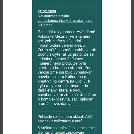
03.03.2026
Revitalizace areálu
valašskomeziříčské hvězdárny po
60 letech
Poslední roky jsou na Hvězdárně
Valašské Meziříčí ve znamení
velkých změn v základní
infrastruktuře celého areálu.
Zatím většina změn probíhala tak
trochu skrytě, ať už proto, že se
jednalo o opravy či úpravy
interiérů nebo proto, že byla
skryta za hradbou stromů. První
velkou změnou bylo vybudování
nového objektu Kulturního a
kreativního centra na ulici J. K.
Tyla a nyní se dostáváme do
další etapy, která je svou
povahou velmi zřetelná. Jedná se
o komplexní revitalizaci oplocení
a areálu hvězdárny.
Přihlašte se k odběru aktualit AKA,
novinek z hvězdárny a akcí:
S Vašimi osobními údaji pracujeme
dle našich
zásad zpracování