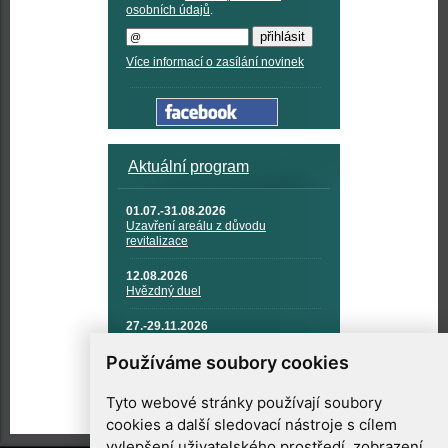
osobních údajů
.
Více informací o zasílání novinek
Aktuální program
01.07.-31.08.2026
Uzavření areálu z důvodu
revitalizace
12.08.2026
Hvězdný duel
27.-29.11.2026
KOSMONAUTIKA, RAKETOVÁ
TECHNIKA A KOSMICKÉ
Používáme soubory cookies
TECHNOLOGIE
Tyto webové stránky používají soubory
cookies a další sledovací nástroje s cílem
vylepšení uživatelského prostředí, zobrazení