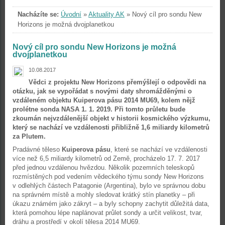
Nacházíte se:
Úvodní
»
Aktuality AK
»
Nový cíl pro sondu New
Horizons je možná dvojplanetkou
Nový cíl pro sondu New Horizons je možná
dvojplanetkou
10.08.2017
Vědci z projektu New Horizons přemýšlejí o odpovědi na
otázku, jak se vypořádat s novými daty shromážděnými o
vzdáleném objektu Kuiperova pásu 2014 MU69, kolem nějž
prolétne sonda NASA 1. 1. 2019. Při tomto průletu bude
zkoumán nejvzdálenější objekt v historii kosmického výzkumu,
který se nachází ve vzdálenosti přibližně 1,6 miliardy kilometrů
za Plutem.
Pradávné těleso
Kuiperova pásu
, které se nachází ve vzdálenosti
více než 6,5 miliardy kilometrů od Země, procházelo 17. 7. 2017
před jednou vzdálenou hvězdou. Několik pozemních teleskopů
rozmístěných pod vedením vědeckého týmu sondy New Horizons
v odlehlých částech Patagonie (Argentina), bylo ve správnou dobu
na správném místě a mohly sledovat krátký stín planetky – při
úkazu známém jako zákryt – a byly schopny zachytit důležitá data,
která pomohou lépe naplánovat průlet sondy a určit velikost, tvar,
dráhu a prostředí v okolí tělesa 2014 MU69.