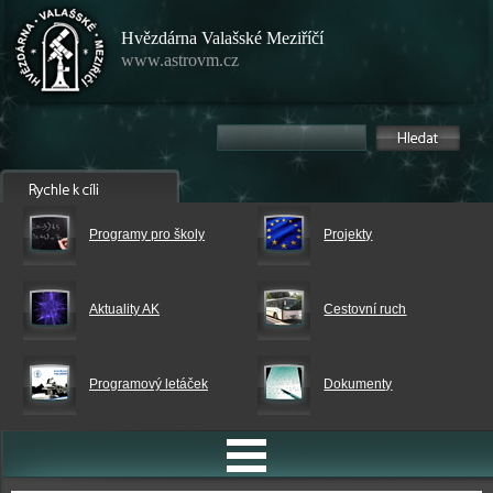
Hvězdárna Valašské Meziříčí
www.astrovm.cz
Programy pro školy
Projekty
Aktuality AK
Cestovní ruch
Programový letáček
Dokumenty