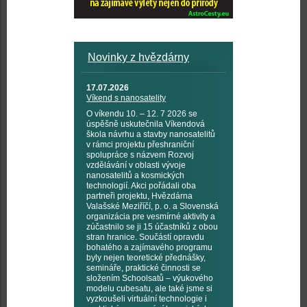
Novinky z hvězdárny
17.07.2026
Víkend s nanosatelity
O víkendu 10. – 12. 7 2026 se
úspěšně uskutečnila Víkendová
škola návrhu a stavby nanosatelitů
v rámci projektu přeshraniční
spolupráce s názvem Rozvoj
vzdělávání v oblasti vývoje
nanosatelitů a kosmických
technologií. Akci pořádali oba
partneři projektu, Hvězdárna
Valašské Meziříčí, p. o. a Slovenská
organizácia pre vesmírné aktivity a
zúčastnilo se ji 15 účastníků z obou
stran hranice. Součástí opravdu
bohatého a zajímavého programu
byly nejen teoretické přednášky,
semináře, praktické činnosti se
složením Schoolsatů – výukového
modelu cubesatu, ale také jsme si
vyzkoušeli virtuální technologie i