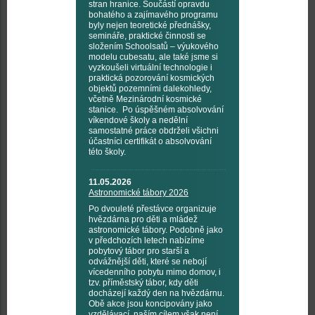
stran hranice. Součástí opravdu
bohatého a zajímavého programu
byly nejen teoretické přednášky,
semináře, praktické činnosti se
složením Schoolsatů – výukového
modelu cubesatu, ale také jsme si
vyzkoušeli virtuální technologie i
praktická pozorování kosmických
objektů pozemními dalekohledy,
včetně Mezinárodní kosmické
stanice. Po úspěšném absolvování
víkendové školy a nedělní
samostatné práce obdrželi všichni
účastníci certifikát o absolvování
této školy.
11.05.2026
Astronomické tábory 2026
Po dvouleté přestávce organizuje
hvězdárna pro děti a mládež
astronomické tábory. Podobně jako
v předchozích letech nabízíme
pobytový tábor pro starší a
odvážnější děti, které se nebojí
vícedenního pobytu mimo domov, i
tzv. příměstský tábor, kdy děti
docházejí každý den na hvězdárnu.
Obě akce jsou koncipovány jako
vzdělávací, naším cílem však není