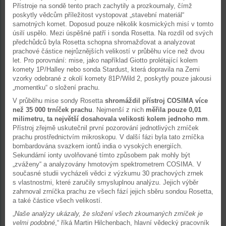
Přístroje na sondě tento prach zachytily a prozkoumaly, čímž
poskytly vědcům příležitost vystopovat „stavební materiál“
samotných komet. Doposud pouze několik kosmických misí v tomto
úsilí uspělo. Mezi úspěšné patří i sonda Rosetta. Na rozdíl od svých
předchůdců byla Rosetta schopna shromažďovat a analyzovat
prachové částice nejrůznějších velikostí v průběhu více než dvou
let. Pro porovnání: mise, jako například Giotto prolétající kolem
komety 1P/Halley nebo sonda Stardust, která dopravila na Zemi
vzorky odebrané z okolí komety 81P/Wild 2, poskytly pouze jakousi
„momentku“ o složení prachu.
V průběhu mise sondy Rosetta
shromáždil přístroj COSIMA více
než 35 000 trníček prachu
. Nejmenší z nich
měřila pouze 0,01
milimetru, ta největší dosahovala velikosti kolem jednoho mm
.
Přístroj zřejmě uskutečnil první pozorování jednotlivých zrníček
prachu prostřednictvím mikroskopu. V další fázi byla tato zrníčka
bombardována svazkem iontů india o vysokých energiích.
Sekundární ionty uvolňované tímto způsobem pak mohly být
„zváženy“ a analyzovány hmotovým spektrometrem COSIMA. V
současné studii vycházeli vědci z výzkumu 30 prachových zrnek
s vlastnostmi, které zaručily smysluplnou analýzu. Jejich výběr
zahrnoval zrníčka prachu ze všech fází jejich sběru sondou Rosetta,
a také částice všech velikostí.
„
Naše analýzy ukázaly, že složení všech zkoumaných zrníček je
velmi podobné
,“ říká Martin Hilchenbach, hlavní vědecký pracovník