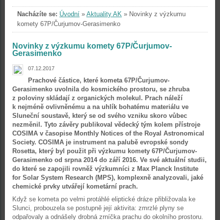
Nacházíte se:
Úvodní
»
Aktuality AK
»
Novinky z výzkumu
komety 67P/Čurjumov-Gerasimenko
Novinky z výzkumu komety 67P/Čurjumov-
Gerasimenko
07.12.2017
Prachové částice, které kometa 67P/Čurjumov-
Gerasimenko uvolnila do kosmického prostoru, se zhruba
z poloviny skládají z organických molekul. Prach náleží
k nejméně ovlivněnému a na uhlík bohatému materiálu ve
Sluneční soustavě, který se od svého vzniku skoro vůbec
nezměnil. Tyto závěry publikoval vědecký tým kolem přístroje
COSIMA v časopise Monthly Notices of the Royal Astronomical
Society. COSIMA je instrument na palubě evropské sondy
Rosetta, který byl použit při výzkumu komety 67P/Čurjumov-
Gerasimenko od srpna 2014 do září 2016. Ve své aktuální studii,
do které se zapojili rovněž výzkumníci z Max Planck Institute
for Solar System Research (MPS), komplexně analyzovali, jaké
chemické prvky utvářejí kometární prach.
Když se kometa po velmi protáhlé eliptické dráze přibližovala ke
Slunci, probouzela se postupně její aktivita: zmrzlé plyny se
odpařovaly a odnášely drobná zrníčka prachu do okolního prostoru.