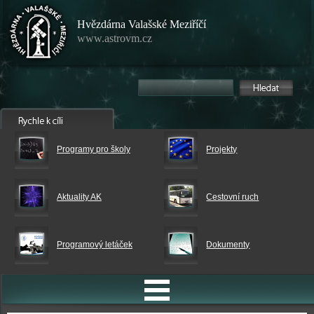
Hvězdárna Valašské Meziříčí
www.astrovm.cz
Programy pro školy
Projekty
Aktuality AK
Cestovní ruch
Programový letáček
Dokumenty