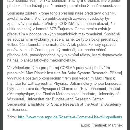
tato hodnota velmi blízká hodnotám známým u Slunce, které podle
předpokladu odrážejí poměr určený pro mladou Sluneční soustavu.
Současná zjištění kromě toho zpřesňují naše představy o vzniku
života na Zemi. V dříve publikovaných závěrech vědecký tým
zpracovávající data z přístroje COSIMA byl schopen ukázat, že
uhlík nalezený v kometě 67P/Čurjumov-Gerasimenko existuje
především v podobě velkých organických makromolekul. Společně
se současnými výzkumy je zcela jasné, že tyto složky představují
velkou část kometárního materiálu. A tak pokud komety opravdu
dodávaly mladé Zemi organický materiál, jak mnoho vědců
předpokládá, pravděpodobně byly hlavními tělesy, která dopravovala
na naši planetu takovéto makromolekuly.
Ve vědeckém týmu pro přístroj COSIMA pracovali především
pracovníci Max Planck Institute for Solar System Research. Přístroj
vyvinulo a postavilo konsorcium firem pod vedením Max Planck
Institute for Extraterrestrial Physics. Dalšími členy tohoto konsorcia
byly Laboratoire de Physique et Chimie de l'Environnement, Institut
d'Astrophysique, the Finnish Meteorological Institute, University of
Wuppertal, Universität der Bundeswehr, Research Center
Seibersdorf a Institute for Space Research at the Austrian Academy
of Sciences.
Zdroj:
http://www.mps.mpg.de/Rosetta-A-Comet-s-List-of-Ingredients
autor: František Martinek