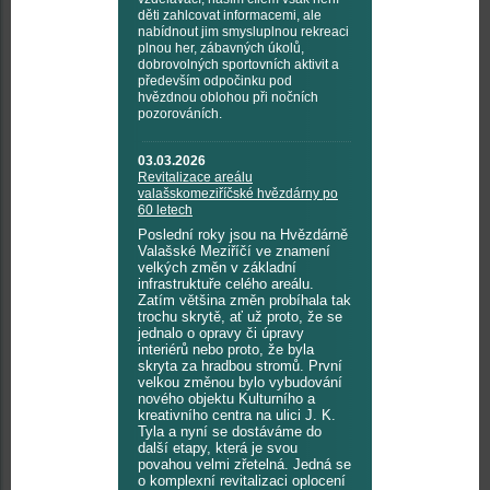
děti zahlcovat informacemi, ale
nabídnout jim smysluplnou rekreaci
plnou her, zábavných úkolů,
dobrovolných sportovních aktivit a
především odpočinku pod
hvězdnou oblohou při nočních
pozorováních.
03.03.2026
Revitalizace areálu
valašskomeziříčské hvězdárny po
60 letech
Poslední roky jsou na Hvězdárně
Valašské Meziříčí ve znamení
velkých změn v základní
infrastruktuře celého areálu.
Zatím většina změn probíhala tak
trochu skrytě, ať už proto, že se
jednalo o opravy či úpravy
interiérů nebo proto, že byla
skryta za hradbou stromů. První
velkou změnou bylo vybudování
nového objektu Kulturního a
kreativního centra na ulici J. K.
Tyla a nyní se dostáváme do
další etapy, která je svou
povahou velmi zřetelná. Jedná se
o komplexní revitalizaci oplocení