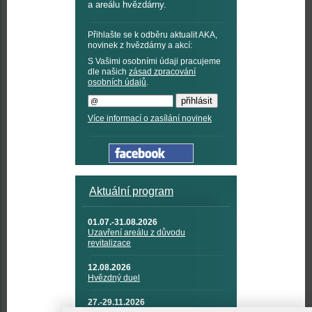
a areálu hvězdárny.
Přihlašte se k odběru aktualit AKA,
novinek z hvězdárny a akcí:
S Vašimi osobními údaji pracujeme
dle našich
zásad zpracování
osobních údajů
.
Více informací o zasílání novinek
Aktuální program
01.07.-31.08.2026
Uzavření areálu z důvodu
revitalizace
12.08.2026
Hvězdný duel
27.-29.11.2026