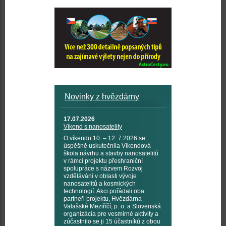
Novinky z hvězdárny
17.07.2026
Víkend s nanosatelity
O víkendu 10. – 12. 7 2026 se
úspěšně uskutečnila Víkendová
škola návrhu a stavby nanosatelitů
v rámci projektu přeshraniční
spolupráce s názvem Rozvoj
vzdělávání v oblasti vývoje
nanosatelitů a kosmických
technologií. Akci pořádali oba
partneři projektu, Hvězdárna
Valašské Meziříčí, p. o. a Slovenská
organizácia pre vesmírné aktivity a
zúčastnilo se ji 15 účastníků z obou