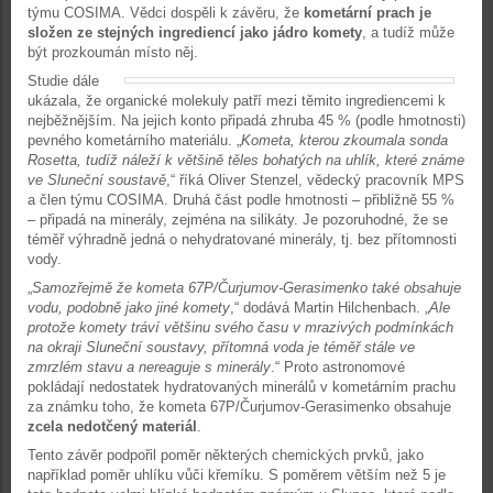
týmu COSIMA. Vědci dospěli k závěru, že
kometární prach je
složen ze stejných ingrediencí jako jádro komety
, a tudíž může
být prozkoumán místo něj.
Studie dále
ukázala, že organické molekuly patří mezi těmito ingrediencemi k
nejběžnějším. Na jejich konto připadá zhruba 45 % (podle hmotnosti)
pevného kometárního materiálu. „
Kometa, kterou zkoumala sonda
Rosetta, tudíž náleží k většině těles bohatých na uhlík, které známe
ve Sluneční soustavě
,“ říká Oliver Stenzel, vědecký pracovník MPS
a člen týmu COSIMA. Druhá část podle hmotnosti – přibližně 55 %
– připadá na minerály, zejména na silikáty. Je pozoruhodné, že se
téměř výhradně jedná o nehydratované minerály, tj. bez přítomnosti
vody.
„
Samozřejmě že kometa 67P/Čurjumov-Gerasimenko také obsahuje
vodu, podobně jako jiné komety
,“ dodává Martin Hilchenbach. „
Ale
protože komety tráví většinu svého času v mrazivých podmínkách
na okraji Sluneční soustavy, přítomná voda je téměř stále ve
zmrzlém stavu a nereaguje s minerály
.“ Proto astronomové
pokládají nedostatek hydratovaných minerálů v kometárním prachu
za známku toho, že kometa 67P/Čurjumov-Gerasimenko obsahuje
zcela nedotčený materiál
.
Tento závěr podpořil poměr některých chemických prvků, jako
například poměr uhlíku vůči křemíku. S poměrem větším než 5 je