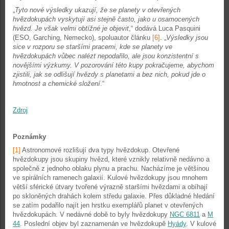
„
Tyto nové výsledky ukazují, že se planety v otevřených
hvězdokupách vyskytují asi stejně často, jako u osamocených
hvězd. Je však velmi obtížné je objevit
,“ dodává Luca Pasquini
(ESO, Garching, Nemecko), spoluautor článku
[6]
. „
Výsledky jsou
sice v rozporu se staršími pracemi, kde se planety ve
hvězdokupách vůbec nalézt nepodařilo, ale jsou konzistentní s
novějšími výzkumy. V pozorování této kupy pokračujeme, abychom
zjistili, jak se odlišují hvězdy s planetami a bez nich, pokud jde o
hmotnost a chemické složení
.“
Zdroj
Poznámky
[1]
Astronomové rozlišují dva typy hvězdokup. Otevřené
hvězdokupy jsou skupiny hvězd, které vznikly relativně nedávno a
společně z jednoho oblaku plynu a prachu. Nacházíme je většinou
ve spirálních ramenech galaxií. Kulové hvězdokupy jsou mnohem
větší sférické útvary tvořené výrazně staršími hvězdami a obíhají
po skloněných drahách kolem středu galaxie. Přes důkladné hledání
se zatím podařilo najít jen hrstku exemplářů planet v otevřených
hvězdokupách. V nedávné době to byly hvězdokupy
NGC 6811
a
M
44
. Poslední objev byl zaznamenán ve hvězdokupě
Hyády
. V kulové