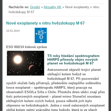
Nacházíte se:
Úvodní
»
Aktuality AK
»
Nové exoplanety v nitru
hvězdokupy M 67
Nové exoplanety v nitru hvězdokupy M 67
15.01.2014
ESO 002/14 tisková zpráva
Tři roky hledání spektrografem
HARPS přinesly objev nových
planet ve hvězdokupě M 67
Astronomové objevili trojici planet
obíhající kolem hvězd ve
hvězdokupě M 67. Při pozorování
využili služeb řady přístrojů, především nejlepšího světového
lovce exoplanet – spektrografu HARPS, který pracuje na
observatoři ESO/La Silla v Chile. Přestože dnes vědci znají přes
tisíc potvrzených exoplanet – planet mimo Sluneční soustavu
obíhajících kolem cizích hvězd, pouze několik jich bylo
objeveno ve hvězdokupách. Jedna z nově nalezených exoplanet
obíhá kolem velmi vzácného typu hvězdy, která je ve všech