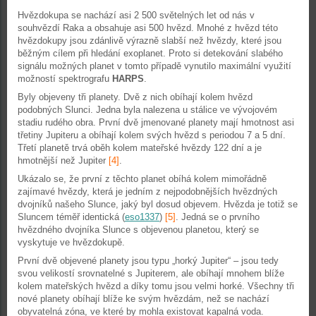
Hvězdokupa se nachází asi 2 500 světelných let od nás v
souhvězdí Raka a obsahuje asi 500 hvězd. Mnohé z hvězd této
hvězdokupy jsou zdánlivě výrazně slabší než hvězdy, které jsou
běžným cílem při hledání exoplanet. Proto si detekování slabého
signálu možných planet v tomto případě vynutilo maximální využití
možností spektrografu
HARPS
.
Byly objeveny tři planety. Dvě z nich obíhají kolem hvězd
podobných Slunci. Jedna byla nalezena u stálice ve vývojovém
stadiu rudého obra. První dvě jmenované planety mají hmotnost asi
třetiny Jupiteru a obíhají kolem svých hvězd s periodou 7 a 5 dní.
Třetí planetě trvá oběh kolem mateřské hvězdy 122 dní a je
hmotnější než Jupiter
[4]
.
Ukázalo se, že první z těchto planet obíhá kolem mimořádně
zajímavé hvězdy, která je jedním z nejpodobnějších hvězdných
dvojníků našeho Slunce, jaký byl dosud objevem. Hvězda je totiž se
Sluncem téměř identická (
eso1337
)
[5]
. Jedná se o prvního
hvězdného dvojníka Slunce s objevenou planetou, který se
vyskytuje ve hvězdokupě.
První dvě objevené planety jsou typu „horký Jupiter“ – jsou tedy
svou velikostí srovnatelné s Jupiterem, ale obíhají mnohem blíže
kolem mateřských hvězd a díky tomu jsou velmi horké. Všechny tři
nové planety obíhají blíže ke svým hvězdám, než se nachází
obyvatelná zóna, ve které by mohla existovat kapalná voda.