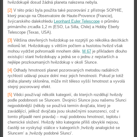
hvězdokupě dosud žádná planeta nalezena nebyla.
[2]
V této práci byla použita také pozorování z přístroje SOPHIE,
který pracuje na Observatoire de Haute-Provence (Francie),
švýcarského dalekohledu
Leonhard Euler Telescope
o průměru
primárního zrcadla 1,2 m (ESO, La Silla, Chile) a Hobby Eberly
Telescope (Texas, USA).
[3]
Většina otevřených hvězdokup se rozptýlí po několika desítkách
milionů let. Hvězdokupy s větším počtem a hustotou hvězd však
mohou vydržet pohromadě mnohem déle.
M 67
je příkladem dlouho
existující staré hvězdokupy a jedná se o jednu z nejstarších a
nejlépe prozkoumaných hvězdokup v okolí Slunce.
[4]
Odhady hmotnosti planet pozorovaných metodou radiálních
rychlostí udávají pouze dolní mez jejich hmotnosti. Pokud je totiž
dráha planety skloněna, může mít těleso vyšší hmotnost a vyvolá
stejný pozorovaný efekt.
[5]
Vědci používají několik kategorií, do kterých rozdělují hvězdy
podle podobnosti se Sluncem. Dvojníci Slunce jsou našemu Slunci
nejpodobnější (někdy se používá termín dvojčata, který je
zavádějící, jelikož dvojčata jsou skutečnými sourozenci, což v
tomto případě není pravda) – mají podobnou hmotnost, teplotu i
chemické složení. Hvězdy této kategorie příliš obvyklé nejsou,
častěji se vyskytují stálice v kategoriích ‚hvězdy analogické se
Sluncem‘ a ‚hvězdy podobné Slunci‘.