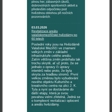
plnou her, zábavných úkolů,
dobrovolných sportovních aktivit a
především odpočinku pod
hvězdnou oblohou při nočních
pozorováních.
03.03.2026
Revitalizace areálu
valašskomeziříčské hvězdárny po
60 letech
Poslední roky jsou na Hvězdárně
Valašské Meziříčí ve znamení
velkých změn v základní
infrastruktuře celého areálu.
Zatím většina změn probíhala tak
trochu skrytě, ať už proto, že se
jednalo o opravy či úpravy
interiérů nebo proto, že byla
skryta za hradbou stromů. První
velkou změnou bylo vybudování
nového objektu Kulturního a
kreativního centra na ulici J. K.
Tyla a nyní se dostáváme do
další etapy, která je svou
povahou velmi zřetelná. Jedná se
o komplexní revitalizaci oplocení
a areálu hvězdárny.