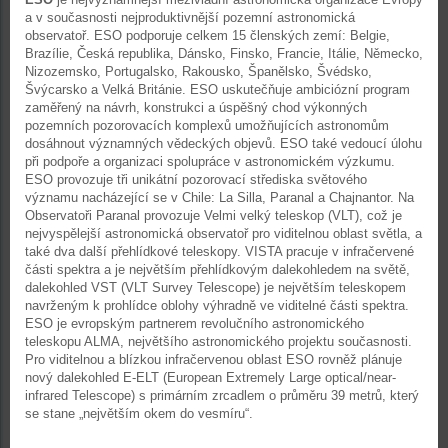
a v současnosti nejproduktivnější pozemní astronomická
observatoř. ESO podporuje celkem 15 členských zemí: Belgie,
Brazílie, Česká republika, Dánsko, Finsko, Francie, Itálie, Německo,
Nizozemsko, Portugalsko, Rakousko, Španělsko, Švédsko,
Švýcarsko a Velká Británie. ESO uskutečňuje ambiciózní program
zaměřený na návrh, konstrukci a úspěšný chod výkonných
pozemních pozorovacích komplexů umožňujících astronomům
dosáhnout významných vědeckých objevů. ESO také vedoucí úlohu
při podpoře a organizaci spolupráce v astronomickém výzkumu.
ESO provozuje tři unikátní pozorovací střediska světového
významu nacházející se v Chile: La Silla, Paranal a Chajnantor. Na
Observatoři Paranal provozuje Velmi velký teleskop (VLT), což je
nejvyspělejší astronomická observatoř pro viditelnou oblast světla, a
také dva další přehlídkové teleskopy. VISTA pracuje v infračervené
části spektra a je největším přehlídkovým dalekohledem na světě,
dalekohled VST (VLT Survey Telescope) je největším teleskopem
navrženým k prohlídce oblohy výhradně ve viditelné části spektra.
ESO je evropským partnerem revolučního astronomického
teleskopu ALMA, největšího astronomického projektu současnosti.
Pro viditelnou a blízkou infračervenou oblast ESO rovněž plánuje
nový dalekohled E-ELT (European Extremely Large optical/near-
infrared Telescope) s primárním zrcadlem o průměru 39 metrů, který
se stane „největším okem do vesmíru“.