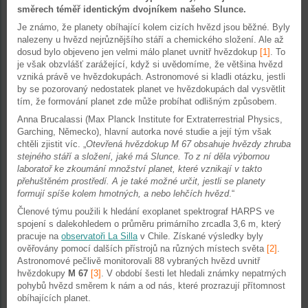
směrech téměř identickým dvojníkem našeho Slunce.
Je známo, že planety obíhající kolem cizích hvězd jsou běžné. Byly
nalezeny u hvězd nejrůznějšího stáří a chemického složení. Ale až
dosud bylo objeveno jen velmi málo planet uvnitř hvězdokup
[1]
. To
je však obzvlášť zarážející, když si uvědomíme, že většina hvězd
vzniká právě ve hvězdokupách. Astronomové si kladli otázku, jestli
by se pozorovaný nedostatek planet ve hvězdokupách dal vysvětlit
tím, že formování planet zde může probíhat odlišným způsobem.
Anna Brucalassi (Max Planck Institute for Extraterrestrial Physics,
Garching, Německo), hlavní autorka nové studie a její tým však
chtěli zjistit víc. „
Otevřená hvězdokup M 67 obsahuje hvězdy zhruba
stejného stáří a složení, jaké má Slunce. To z ní děla výbornou
laboratoř ke zkoumání množství planet, které vznikají v takto
přehuštěném prostředí. A je také možné určit, jestli se planety
formují spíše kolem hmotných, a nebo lehčích hvězd
.“
Členové týmu použili k hledání exoplanet spektrograf HARPS ve
spojení s dalekohledem o průměru primárního zrcadla 3,6 m, který
pracuje na
observatoři La Silla
v Chile. Získané výsledky byly
ověřovány pomocí dalších přístrojů na různých místech světa
[2]
.
Astronomové pečlivě monitorovali 88 vybraných hvězd uvnitř
hvězdokupy
M 67
[3]
. V období šesti let hledali známky nepatrných
pohybů hvězd směrem k nám a od nás, které prozrazují přítomnost
obíhajících planet.