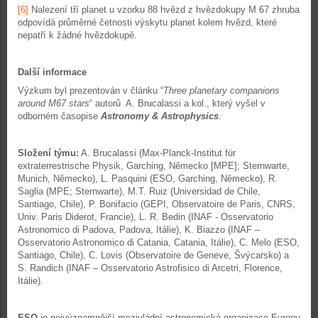
[6]
Nalezení tří planet u vzorku 88 hvězd z hvězdokupy M 67 zhruba
odpovídá průměrné četnosti výskytu planet kolem hvězd, které
nepatří k žádné hvězdokupě.
Další informace
Výzkum byl prezentován v článku “
Three planetary companions
around M67 stars
“ autorů A. Brucalassi a kol., který vyšel v
odborném časopise
Astronomy & Astrophysics
.
Složení týmu:
A. Brucalassi (Max-Planck-Institut für
extraterrestrische Physik, Garching, Německo [MPE]; Sternwarte,
Munich, Německo), L. Pasquini (ESO, Garching, Německo), R.
Saglia (MPE; Sternwarte), M.T. Ruiz (Universidad de Chile,
Santiago, Chile), P. Bonifacio (GEPI, Observatoire de Paris, CNRS,
Univ. Paris Diderot, Francie), L. R. Bedin (INAF - Osservatorio
Astronomico di Padova, Padova, Itálie), K. Biazzo (INAF –
Osservatorio Astronomico di Catania, Catania, Itálie), C. Melo (ESO,
Santiago, Chile), C. Lovis (Observatoire de Geneve, Švýcarsko) a
S. Randich (INAF – Osservatorio Astrofisico di Arcetri, Florence,
Itálie).
ESO
je nejvýznamnější mezivládní astronomická organizace Evropy