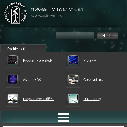
Hvězdárna Valašské Meziříčí
www.astrovm.cz
Programy pro školy
Projekty
Aktuality AK
Cestovní ruch
Programový letáček
Dokumenty