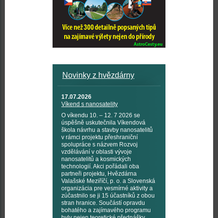
Novinky z hvězdárny
17.07.2026
Víkend s nanosatelity
O víkendu 10. – 12. 7 2026 se
úspěšně uskutečnila Víkendová
škola návrhu a stavby nanosatelitů
v rámci projektu přeshraniční
spolupráce s názvem Rozvoj
vzdělávání v oblasti vývoje
nanosatelitů a kosmických
technologií. Akci pořádali oba
partneři projektu, Hvězdárna
Valašské Meziříčí, p. o. a Slovenská
organizácia pre vesmírné aktivity a
zúčastnilo se ji 15 účastníků z obou
stran hranice. Součástí opravdu
bohatého a zajímavého programu
byly nejen teoretické přednášky,