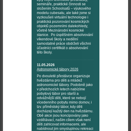
semináře, praktické činnosti se
složením Schoolsatů – výukového
modelu cubesatu, ale také jsme si
vyzkoušeli virtuální technologie i
praktická pozorování kosmických
objektů pozemními dalekohledy,
včetně Mezinárodní kosmické
stanice. Po úspěšném absolvování
víkendové školy a nedělní
samostatné práce obdrželi všichni
účastníci certifikát o absolvování
této školy.
11.05.2026
Astronomické tábory 2026
Po dvouleté přestávce organizuje
hvězdárna pro děti a mládež
astronomické tábory. Podobně jako
v předchozích letech nabízíme
pobytový tábor pro starší a
odvážnější děti, které se nebojí
vícedenního pobytu mimo domov, i
tzv. příměstský tábor, kdy děti
docházejí každý den na hvězdárnu.
Obě akce jsou koncipovány jako
vzdělávací, naším cílem však není
děti zahlcovat informacemi, ale
nabídnout jim smysluplnou rekreaci