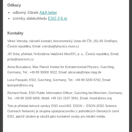
Odkazy
odborný článek
A&A letter
snímky dalekohledu
ESO 3,6 m
Kontakty
Viktor Votruba; národní kontakt; Astronomický ústav AV ČR, 251 65 Ondřejov,
Česká republika; Email:
votruba@physics.muni.cz
Jiří Srba; překlad; Hvězdárna Valašské Meziříčí, p. o., Česká republika; Email:
jsrba@astrovm.cz
Anna Brucalassi; Max Planck Institut for Extraterrestrial Physics; Garching,
Germany; Tel.: +49 89 30000 3022; Email:
abrucala@mpe.mpg.de
Luca Pasquini; ESO; Garching, Germany; Tel.: +49 89 3200 6792; Email:
lpasquin@eso.org
Richard Hook; ESO Public Information Officer; Garching bei München, Germany;
Tel.: +49 89 3200 6655; Mobil: +49 151 1537 3591; Email:
rhook@eso.org
Toto je překlad tiskové zprávy ESO eso1402. ESON -- ESON (ESO Science
Outreach Network) je skupina spolupracovníku z jednotlivých členských zemí
ESO, jejichž úkolem je sloužit jako kontaktní osoby pro lokální média.