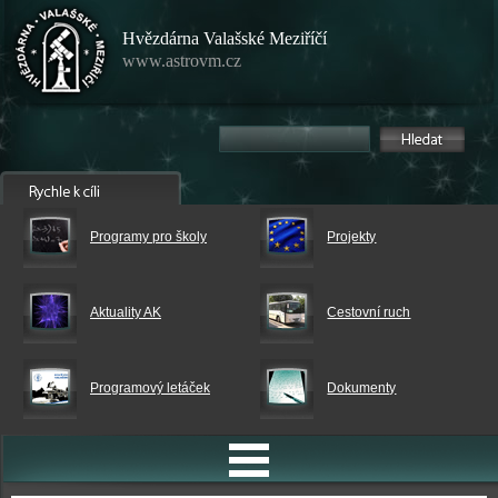
Hvězdárna Valašské Meziříčí
www.astrovm.cz
Programy pro školy
Projekty
Aktuality AK
Cestovní ruch
Programový letáček
Dokumenty