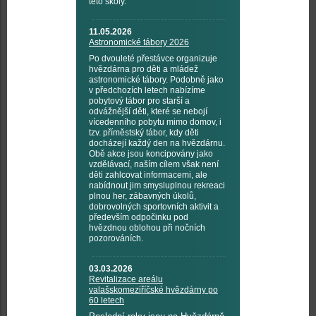
této školy.
11.05.2026
Astronomické tábory 2026
Po dvouleté přestávce organizuje
hvězdárna pro děti a mládež
astronomické tábory. Podobně jako
v předchozích letech nabízíme
pobytový tábor pro starší a
odvážnější děti, které se nebojí
vícedenního pobytu mimo domov, i
tzv. příměstský tábor, kdy děti
docházejí každý den na hvězdárnu.
Obě akce jsou koncipovány jako
vzdělávací, naším cílem však není
děti zahlcovat informacemi, ale
nabídnout jim smysluplnou rekreaci
plnou her, zábavných úkolů,
dobrovolných sportovních aktivit a
především odpočinku pod
hvězdnou oblohou při nočních
pozorováních.
03.03.2026
Revitalizace areálu
valašskomeziříčské hvězdárny po
60 letech