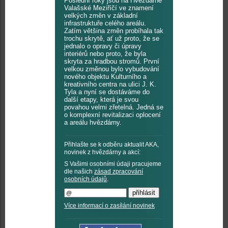
Poslední roky jsou na Hvězdárně
Valašské Meziříčí ve znamení
velkých změn v základní
infrastruktuře celého areálu.
Zatím většina změn probíhala tak
trochu skrytě, ať už proto, že se
jednalo o opravy či úpravy
interiérů nebo proto, že byla
skryta za hradbou stromů. První
velkou změnou bylo vybudování
nového objektu Kulturního a
kreativního centra na ulici J. K.
Tyla a nyní se dostáváme do
další etapy, která je svou
povahou velmi zřetelná. Jedná se
o komplexní revitalizaci oplocení
a areálu hvězdárny.
Přihlašte se k odběru aktualit AKA,
novinek z hvězdárny a akcí:
S Vašimi osobními údaji pracujeme
dle našich
zásad zpracování
osobních údajů
.
Více informací o zasílání novinek