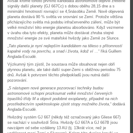
Avšak kromě tohoto prvního kandidáta astronomové objevili zřetelné
signály další planety (GJ 667Cc) s dobou oběhu 28,15 dne a s
minimální hmotností rovnající se 4,5násobku Země. Nově objevená
planeta dostává 90 % světla ve srovnání se Zemí. Protože většina
přicházejícího světla má podobu infračerveného záření, může být
velké množství této energie planetou absorbováno. Když vezmeme
v úvahu oba tyto efekty, planeta může dostávat zhruba stejné
množství energie ze své mateřské hvězdy jako Země ze Slunce.
„
Tato planeta je nyní nejlepším kandidátem na těleso s přítomností
kapalné vody na povrchu, a snad i života, kdož ví
…“ říká Guillem
Anglada-Escudé.
Výzkumný tým zjistil, že soustava může obsahovat nejen obří
plynnou planetu, ale také další super-Zemi s oběžnou periodou 75
dnů. Avšak k potvrzení těchto předpokladů jsou nutná další
pozorování.
„
S nástupem nové generace pozorovací techniky budou
astronomové schopni prozkoumat velké množství červených
trpaslíků třídy M a objevit podobné exoplanety, případně na nich
prostřednictvím spektroskopie zjistit stopy možného života
,“ dodává
Anglada-Escudé.
Hvězdný systém GJ 667 (někdy též označovaný jako Gliese 667)
se nachází v souhvězdí Štíra. Hvězdy GJ 667A a GJ 667B jsou
navzájem od sebe vzdáleny 13 AU (tj. 13krát více, než je