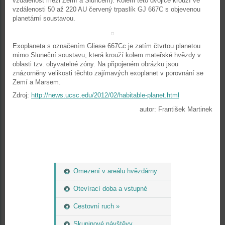
vzdálenost mezi Zemí a Sluncem). Kolem této dvojice krouží ve
vzdálenosti 50 až 220 AU červený trpaslík GJ 667C s objevenou
planetární soustavou.
Exoplaneta s označením Gliese 667Cc je zatím čtvrtou planetou
mimo Sluneční soustavu, která krouží kolem mateřské hvězdy v
oblasti tzv. obyvatelné zóny. Na připojeném obrázku jsou
znázorněny velikosti těchto zajímavých exoplanet v porovnání se
Zemí a Marsem.
Zdroj:
http://news.ucsc.edu/2012/02/habitable-planet.html
autor: František Martinek
Omezení v areálu hvězdárny
Otevírací doba a vstupné
Cestovní ruch »
Skupinové návštěvy