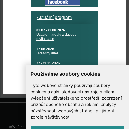
Aktuální program
01.07.-31.08.2026
Uzavření areálu z důvodu
revitalizace
12.08.2026
Hvězdný duel
27.-29.11.2026
KOSMONAUTIKA, RAKETOVÁ
TECHNIKA A KOSMICKÉ
Používáme soubory cookies
TECHNOLOGIE
Tyto webové stránky používají soubory
cookies a další sledovací nástroje s cílem
vylepšení uživatelského prostředí, zobrazení
přizpůsobeného obsahu a reklam, analýzy
návštěvnosti webových stránek a zjištění
zdroje návštěvnosti.
Hvězdárna Valašské Meziříčí, příspěvková organizace, Vsetínská 78, 757