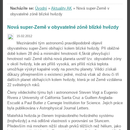
Nacházíte se:
Úvodní
»
Aktuality AK
»
Nová super-Země v
obyvatelné zóně blízké hvězdy
Nová super-Země v obyvatelné zóně blízké hvězdy
15.02.2012
Mezinárodní tým astronomů pravděpodobně objevil
obyvatelnou super-Zemi obíhající kolem blízké hvězdy. Při oběžné
době kolem 28 dnů a minimální hmotnosti 4,5krát převyšující
hmotnost naší Země obíhá nová planeta uvnitř tzv. obyvatelné zóny
v okolí hvězdy, kde ani příliš vysoká, ani příliš nízká teplota
umožňuje výskyt kapalné vody na povrchu planety. Vědci získali
důkazy přinejmenším o existenci jedné, možná však až dvou či tří
dalších planet obíhajících kolem hvězdy, která je od Země vzdálena
22 světelných roků.
Členy vědeckého týmu byli i astronomové Steven Vogt a Eugenio
Rivera z University of California Santa Cruz a Guillem Anglada-
Escudé a Paul Butler z Carnegie Institution for Science. Jejich práce
byla publikována v Astrophysical Journal Letters.
Mateřská hvězda je členem trojnásobného hvězdného systému
(trojhvězdy) a má odlišné vlastnosti v porovnání se Sluncem.
Především má mnohem nižší obsah prvků těžších než hélium, jako