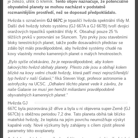
je železo, uhlík či křemík.
Tento objev naznačuje, že potenciálně
obyvatelné planety se mohou nacházet v podstatně
rozmanitějším prostředí, než se doposud předpokládalo.
Hvězda s označením
GJ 667C
je trpasličí hvězda spektrální třídy M.
Další dvě hvězdy tohoto systému (GJ 667A a GJ 667B) tvoří dvojici
oranžových trpaslíků spektrální třídy K. Obsahují pouze 25 %
těžších prvků v porovnání se Sluncem. Tyto prvky jsou stavebními
bloky terestrických planet, takže podle dosavadních představ se
zdálo být málo pravděpodobné, aby hvězdné systémy chudé na
kovy vlastnily mnoho kamenných planet o malých hmotnostech.
„
Bylo spíše očekáváno, že je nepravděpodobné, aby kolem
takovýchto hvězd obíhaly planety. Přesto zde jsou a obíhají kolem
blízké na kovy velmi chudé hvězdy, která patří mezi nejrozšířenější
typ hvězd v naší Galaxii
,“ říká Steven Vogt, profesor astronomie a
astrofyziky na UCSC. „
Odhalení těchto planet vede k závěru, že
naše Galaxie se musí jen hemžit miliardami pravděpodobně
obyvatelných kamenných planet
.“
Hvězda GJ
667C byla pozorována již dříve a byla u ní objevena super-Země (GJ
667Cb) s oběžnou periodou 7,2 dne. Tato planeta obíhá tak blízko
mateřské hvězdy, že teplota na jejím povrchu neumožňuje výskyt
kapalné vody. Nové výzkumy byly zahájeny s cílem zjistit přesné
parametry této exoplanety.