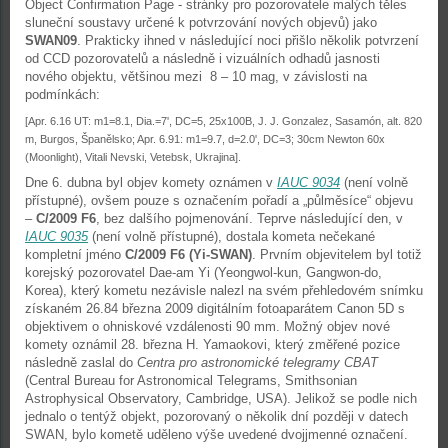
Object Confirmation Page - stránky pro pozorovatele malých těles
sluneční soustavy určené k potvrzování nových objevů) jako
SWAN09
. Prakticky ihned v následující noci přišlo několik potvrzení
od CCD pozorovatelů a následně i vizuálních odhadů jasnosti
nového objektu, většinou mezi 8 – 10 mag, v závislosti na
podmínkách:
[Apr. 6.16 UT: m1=8.1, Dia.=7', DC=5, 25x100B, J. J. Gonzalez, Sasamón, alt. 820
m, Burgos, Španělsko; Apr. 6.91: m1=9.7, d=2.0', DC=3; 30cm Newton 60x
(Moonlight), Vitali Nevski, Vetebsk, Ukrajina].
Dne 6. dubna byl objev komety oznámen v
IAUC 9034
(není volně
přístupné), ovšem pouze s označením pořadí a „půlměsíce“ objevu
–
C/2009 F6
, bez dalšího pojmenování. Teprve následující den, v
IAUC 9035
(není volně přístupné), dostala kometa nečekané
kompletní jméno
C/2009 F6 (Yi-SWAN)
. Prvním objevitelem byl totiž
korejský pozorovatel Dae-am Yi (Yeongwol-kun, Gangwon-do,
Korea), který kometu nezávisle nalezl na svém přehledovém snímku
získaném 26.84 března 2009 digitálním fotoaparátem Canon 5D s
objektivem o ohniskové vzdálenosti 90 mm. Možný objev nové
komety oznámil 28. března H. Yamaokovi, který změřené pozice
následně zaslal do
Centra pro astronomické telegramy CBAT
(Central Bureau for Astronomical Telegrams, Smithsonian
Astrophysical Observatory, Cambridge, USA). Jelikož se podle nich
jednalo o tentýž objekt, pozorovaný o několik dní později v datech
SWAN, bylo kometě uděleno výše uvedené dvojjmenné označení.