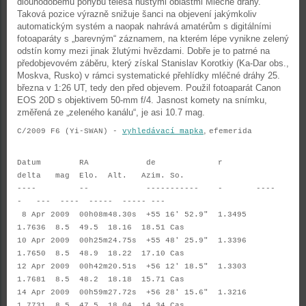
dlouhodobému pohybu tělesa hustými oblastmi Mléčné dráhy.
Taková pozice výrazně snižuje šanci na objevení jakýmkoliv
automatickým systém a naopak nahrává amatérům s digitálními
fotoaparáty s „barevným“ záznamem, na kterém lépe vynikne zelený
odstín komy mezi jinak žlutými hvězdami. Dobře je to patrné na
předobjevovém záběru, který získal Stanislav Korotkiy (Ka-Dar obs.,
Moskva, Rusko) v rámci systematické přehlídky mléčné dráhy 25.
března v 1:26 UT, tedy den před objevem. Použil fotoaparát Canon
EOS 20D s objektivem 50-mm f/4. Jasnost komety na snímku,
změřená ze „zeleného kanálu“, je asi 10.7 mag.
,
C/2009 F6 (
Yi-SWAN
) -
vyhledávací mapka
efemerida
Datum RA de r
delta mag Elo. Alt. Azim. So.
---- -- ----------- - ----
- --- ---- ----- ----- ---
8 Apr 2009 00h08m48.30s +55 16' 52.9" 1.3495
1.7636 8.5 49.5 18.16 18.51 Cas
10 Apr 2009 00h25m24.75s +55 48' 25.9" 1.3396
1.7650 8.5 48.9 18.22 17.10 Cas
12 Apr 2009 00h42m20.51s +56 12' 18.5" 1.3303
1.7681 8.5 48.2 18.18 15.71 Cas
14 Apr 2009 00h59m27.72s +56 28' 15.6" 1.3216
1.7731 8.5 47.5 18.04 14.34 Cas