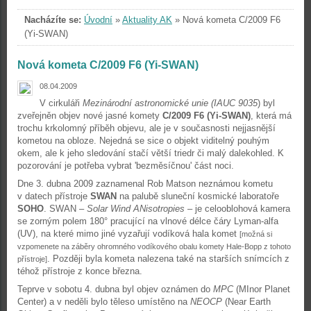
Nacházíte se:
Úvodní
»
Aktuality AK
»
Nová kometa C/2009 F6
(Yi-SWAN)
Nová kometa C/2009 F6 (Yi-SWAN)
08.04.2009
V cirkuláři
Mezinárodní astronomické unie (IAUC 9035
) byl
zveřejněn objev nové jasné komety
C/2009 F6 (Yi-SWAN)
, která má
trochu krkolomný příběh objevu, ale je v současnosti nejjasnější
kometou na obloze. Nejedná se sice o objekt viditelný pouhým
okem, ale k jeho sledování stačí větší triedr či malý dalekohled. K
pozorování je potřeba vybrat 'bezměsíčnou' část noci.
Dne 3. dubna 2009 zaznamenal Rob Matson neznámou kometu
v datech přístroje
SWAN
na palubě sluneční kosmické laboratoře
SOHO
. SWAN –
Solar Wind ANisotropies
– je celooblohová kamera
se zorným polem 180° pracující na vlnové délce čáry Lyman-alfa
(UV), na které mimo jiné vyzařují vodíková hala komet
[možná si
vzpomenete na záběry ohromného vodíkového obalu komety Hale-Bopp z tohoto
. Později byla kometa nalezena také na starších snímcích z
přístroje]
téhož přístroje z konce března.
Teprve v sobotu 4. dubna byl objev oznámen do
MPC
(MInor Planet
Center) a v neděli bylo těleso umístěno na
NEOCP
(Near Earth