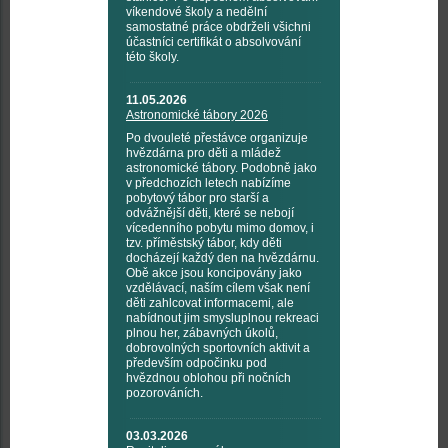
víkendové školy a nedělní
samostatné práce obdrželi všichni
účastníci certifikát o absolvování
této školy.
11.05.2026
Astronomické tábory 2026
Po dvouleté přestávce organizuje
hvězdárna pro děti a mládež
astronomické tábory. Podobně jako
v předchozích letech nabízíme
pobytový tábor pro starší a
odvážnější děti, které se nebojí
vícedenního pobytu mimo domov, i
tzv. příměstský tábor, kdy děti
docházejí každý den na hvězdárnu.
Obě akce jsou koncipovány jako
vzdělávací, naším cílem však není
děti zahlcovat informacemi, ale
nabídnout jim smysluplnou rekreaci
plnou her, zábavných úkolů,
dobrovolných sportovních aktivit a
především odpočinku pod
hvězdnou oblohou při nočních
pozorováních.
03.03.2026