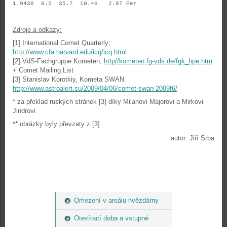
1.9438 8.5 35.7 10.46 2.87 Per
Zdroje a odkazy:
[1] International Comet Quarterly;
http://www.cfa.harvard.edu/icq/icq.html
[2] VdS-Fachgruppe Kometen;
http//kometen.fg-vds.de/fgk_hpe.htm
+ Comet Mailing List
[3] Stanislav Korotkiy, Kometa SWAN:
http://www.astroalert.su/2009/04/06/comet-swan-2009f6/
* za překlad ruských stránek [3] díky Milanovi Majorovi a Mirkovi
Jindrovi
** obrázky byly převzaty z [3]
autor: Jiří Srba
Omezení v areálu hvězdárny
Otevírací doba a vstupné