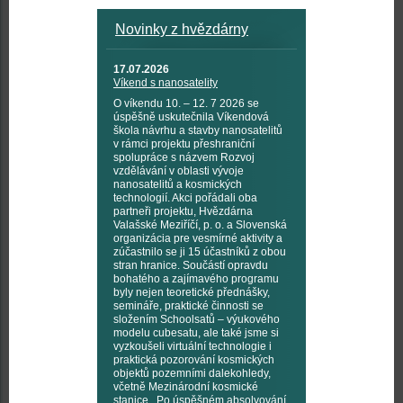
Novinky z hvězdárny
17.07.2026
Víkend s nanosatelity
O víkendu 10. – 12. 7 2026 se
úspěšně uskutečnila Víkendová
škola návrhu a stavby nanosatelitů
v rámci projektu přeshraniční
spolupráce s názvem Rozvoj
vzdělávání v oblasti vývoje
nanosatelitů a kosmických
technologií. Akci pořádali oba
partneři projektu, Hvězdárna
Valašské Meziříčí, p. o. a Slovenská
organizácia pre vesmírné aktivity a
zúčastnilo se ji 15 účastníků z obou
stran hranice. Součástí opravdu
bohatého a zajímavého programu
byly nejen teoretické přednášky,
semináře, praktické činnosti se
složením Schoolsatů – výukového
modelu cubesatu, ale také jsme si
vyzkoušeli virtuální technologie i
praktická pozorování kosmických
objektů pozemními dalekohledy,
včetně Mezinárodní kosmické
stanice. Po úspěšném absolvování