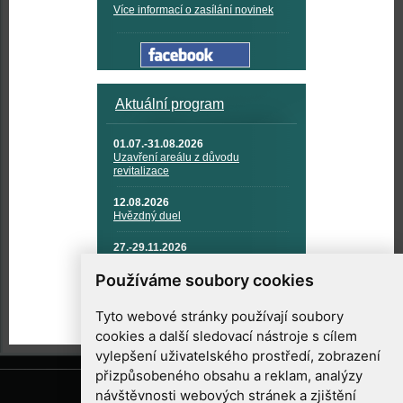
Více informací o zasílání novinek
Aktuální program
01.07.-31.08.2026
Uzavření areálu z důvodu
revitalizace
12.08.2026
Hvězdný duel
27.-29.11.2026
KOSMONAUTIKA, RAKETOVÁ
TECHNIKA A KOSMICKÉ
Používáme soubory cookies
TECHNOLOGIE
Tyto webové stránky používají soubory
cookies a další sledovací nástroje s cílem
vylepšení uživatelského prostředí, zobrazení
přizpůsobeného obsahu a reklam, analýzy
návštěvnosti webových stránek a zjištění