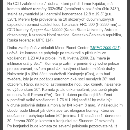
Na CCD záběrech ze 7. dubna, které pořídil Timur Krjačko, má
kometa úhlové rozměry 332x354“ (protažení v pozičním úhlu 343°),
stejně asymetrická je i centrální kondenzace 12.8 x 19.3“ (p.u.
320°). Měření byla provedena na 10 složených dvouminutových
expozicích pomocí dalekohledu Takahashi FRC-300 (f=2330 mm) a
CCD kamery
Apogee Alta U9000
(Kazan State University Astrotel
observatory, Kazanská Horní stanice, Karazsko-Čerkeská republika,
Ruská federace; MPC 114).
Dráha zveřejněná v cirkuláři Minor Planet Center (
MPEC 2009-G21
)
udává, že kometa se pohybuje po trajektorii s přísluním ve
vzdálenosti 1.23 AU a projde jím 8. května 2009. Zajímavá je
inklinace dráhy 85.7°. Kometa je zatím v poměrně výhodné poloze
pro pozorování, ovšem prochází hustými oblastmi mléčné dráhy.
Naleznete ji v jižní části souhvězdí Kasiopeje (Cas), a to buď
zvečera, kdy je na počátku astronomické noci necelých 20° nad
obzorem. Ráno, na konci astronomické noci, pak kometu naleznete
ve výšce skoro 30°. Kometa je ale cirkumpolární, postupně přejde
do souhvězdí Persea (Per). Dne 7. dubna prošla nejblíže Zemi
v poměrně velké vzdálenosti 1.76 AU. Nejjasnější by měla být
v druhé polovině dubna a mohla by být kolem 8 mag. V následujícím
období bude klesat jak deklinace tak elongace komety, která se
současnosti pohybuje kolem 50° (minima 1.6° dosáhne 1. července,
30. června 2009 je kometa v konjunkci se Sluncem 2° severně).
Po konjunkci bude kometa ze severní polokoule pozorovatelná již