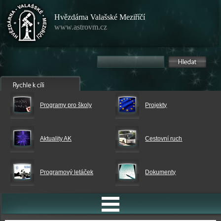
Hvězdárna Valašské Meziříčí
www.astrovm.cz
Programy pro školy
Projekty
Aktuality AK
Cestovní ruch
Programový letáček
Dokumenty