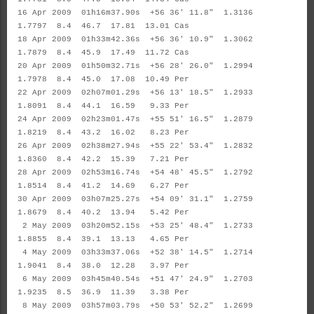
16 Apr 2009 01h16m37.90s +56 36' 11.8" 1.3136
1.7797 8.4 46.7 17.81 13.01 Cas
18 Apr 2009 01h33m42.36s +56 36' 10.9" 1.3062
1.7879 8.4 45.9 17.49 11.72 Cas
20 Apr 2009 01h50m32.71s +56 28' 26.0" 1.2994
1.7978 8.4 45.0 17.08 10.49 Per
22 Apr 2009 02h07m01.29s +56 13' 18.5" 1.2933
1.8091 8.4 44.1 16.59 9.33 Per
24 Apr 2009 02h23m01.47s +55 51' 16.5" 1.2879
1.8219 8.4 43.2 16.02 8.23 Per
26 Apr 2009 02h38m27.94s +55 22' 53.4" 1.2832
1.8360 8.4 42.2 15.39 7.21 Per
28 Apr 2009 02h53m16.74s +54 48' 45.5" 1.2792
1.8514 8.4 41.2 14.69 6.27 Per
30 Apr 2009 03h07m25.27s +54 09' 31.1" 1.2759
1.8679 8.4 40.2 13.94 5.42 Per
2 May 2009 03h20m52.15s +53 25' 48.4" 1.2733
1.8855 8.4 39.1 13.13 4.65 Per
4 May 2009 03h33m37.06s +52 38' 14.5" 1.2714
1.9041 8.4 38.0 12.28 3.97 Per
6 May 2009 03h45m40.54s +51 47' 24.9" 1.2703
1.9235 8.5 36.9 11.39 3.38 Per
8 May 2009 03h57m03.79s +50 53' 52.2" 1.2699