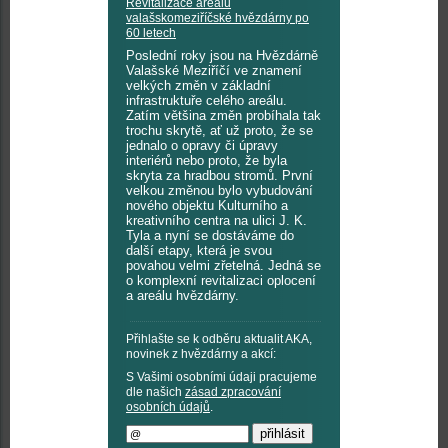
Revitalizace areálu
valašskomeziříčské hvězdárny po
60 letech
Poslední roky jsou na Hvězdárně
Valašské Meziříčí ve znamení
velkých změn v základní
infrastruktuře celého areálu.
Zatím většina změn probíhala tak
trochu skrytě, ať už proto, že se
jednalo o opravy či úpravy
interiérů nebo proto, že byla
skryta za hradbou stromů. První
velkou změnou bylo vybudování
nového objektu Kulturního a
kreativního centra na ulici J. K.
Tyla a nyní se dostáváme do
další etapy, která je svou
povahou velmi zřetelná. Jedná se
o komplexní revitalizaci oplocení
a areálu hvězdárny.
Přihlašte se k odběru aktualit AKA,
novinek z hvězdárny a akcí:
S Vašimi osobními údaji pracujeme
dle našich
zásad zpracování
osobních údajů
.