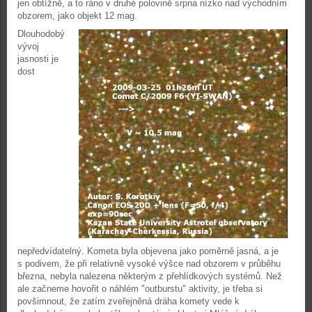
jen obtížně, a to ráno v druhé polovině srpna nízko nad východním
obzorem, jako objekt 12 mag.
Dlouhodobý
vývoj
jasnosti je
dost
nepředvídatelný. Kometa byla objevena jako poměrně jasná, a je
s podivem, že při relativně vysoké výšce nad obzorem v průběhu
března, nebyla nalezena některým z přehlídkových systémů. Než
ale začneme hovořit o náhlém "outburstu" aktivity, je třeba si
povšimnout, že zatím zveřejněná dráha komety vede k