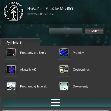
Hvězdárna Valašské Meziříčí
www.astrovm.cz
Programy pro školy
Projekty
Aktuality AK
Cestovní ruch
Programový letáček
Dokumenty