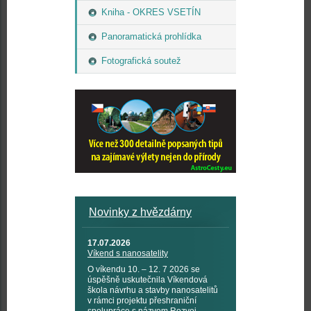
Kniha - OKRES VSETÍN
Panoramatická prohlídka
Fotografická soutež
Novinky z hvězdárny
17.07.2026
Víkend s nanosatelity
O víkendu 10. – 12. 7 2026 se
úspěšně uskutečnila Víkendová
škola návrhu a stavby nanosatelitů
v rámci projektu přeshraniční
spolupráce s názvem Rozvoj