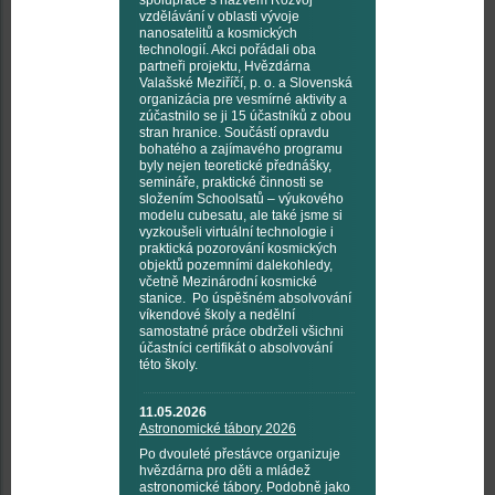
vzdělávání v oblasti vývoje
nanosatelitů a kosmických
technologií. Akci pořádali oba
partneři projektu, Hvězdárna
Valašské Meziříčí, p. o. a Slovenská
organizácia pre vesmírné aktivity a
zúčastnilo se ji 15 účastníků z obou
stran hranice. Součástí opravdu
bohatého a zajímavého programu
byly nejen teoretické přednášky,
semináře, praktické činnosti se
složením Schoolsatů – výukového
modelu cubesatu, ale také jsme si
vyzkoušeli virtuální technologie i
praktická pozorování kosmických
objektů pozemními dalekohledy,
včetně Mezinárodní kosmické
stanice. Po úspěšném absolvování
víkendové školy a nedělní
samostatné práce obdrželi všichni
účastníci certifikát o absolvování
této školy.
11.05.2026
Astronomické tábory 2026
Po dvouleté přestávce organizuje
hvězdárna pro děti a mládež
astronomické tábory. Podobně jako