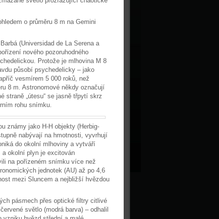
ozmazané světlo prozrazující chaotické
kohledem o průměru 8 m na Gemini
o Barbá (Universidad de La Serena a
 pořízení nového pozoruhodného
ychedelickou. Protože je mlhovina M 8
avdu působí psychedelicky – jako
napříč vesmírem 5 000 roků, než
ěru 8 m. Astronomové někdy označují
é straně „útesu“ se jasně třpytí skrz
orním rohu snímku.
ou známy jako H-H objekty (Herbig-
stupně nabývají na hmotnosti, vyvrhují
oniká do okolní mlhoviny a vytváří
 a okolní plyn je excitován
ili na pořízeném snímku více než
astronomických jednotek (AU) až po 4,6
enost mezi Sluncem a nejbližší hvězdou
ch pásmech přes optické filtry citlivé
 červené světlo (modrá barva) – odhalil
o vzniku hvězd střední a malé