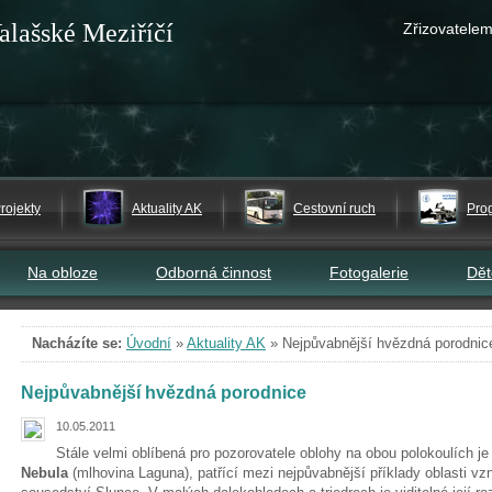
alašské Meziříčí
Zřizovatelem
rojekty
Aktuality AK
Cestovní ruch
Pro
Na obloze
Odborná činnost
Fotogalerie
Dě
Nacházíte se:
Úvodní
»
Aktuality AK
»
Nejpůvabnější hvězdná porodnic
Nejpůvabnější hvězdná porodnice
10.05.2011
Stále velmi oblíbená pro pozorovatele oblohy na obou polokoulích j
Nebula
(mlhovina Laguna), patřící mezi nejpůvabnější příklady oblasti v