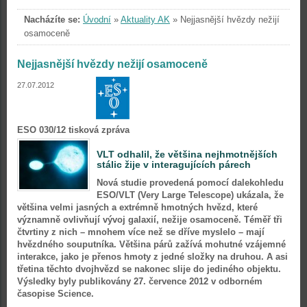
Nacházíte se:
Úvodní
»
Aktuality AK
»
Nejjasnější hvězdy nežijí
osamoceně
Nejjasnější hvězdy nežijí osamoceně
27.07.2012
ESO 030/12 tisková zpráva
VLT odhalil, že většina nejhmotnějších
stálic žije v interagujících párech
Nová studie provedená pomocí dalekohledu
ESO/VLT (Very Large Telescope) ukázala, že
většina velmi jasných a extrémně hmotných hvězd, které
významně ovlivňují vývoj galaxií, nežije osamoceně. Téměř tři
čtvrtiny z nich – mnohem více než se dříve myslelo – mají
hvězdného souputníka. Většina párů zažívá mohutné vzájemné
interakce, jako je přenos hmoty z jedné složky na druhou. A asi
třetina těchto dvojhvězd se nakonec slije do jediného objektu.
Výsledky byly publikovány 27. července 2012 v odborném
časopise Science.