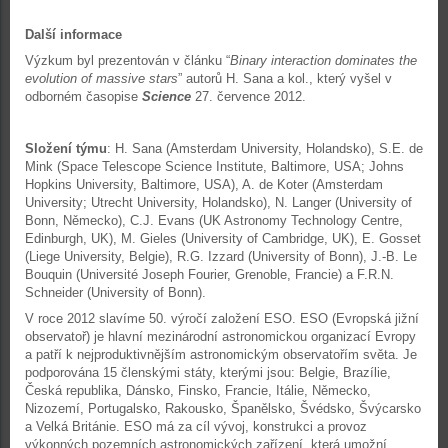
Další informace
Výzkum byl prezentován v článku “
Binary interaction dominates the
evolution of massive stars
” autorů H. Sana a kol., který vyšel v
odborném časopise
Science
27. července 2012.
Složení týmu
: H. Sana (Amsterdam University, Holandsko), S.E. de
Mink (Space Telescope Science Institute, Baltimore, USA; Johns
Hopkins University, Baltimore, USA), A. de Koter (Amsterdam
University; Utrecht University, Holandsko), N. Langer (University of
Bonn, Německo), C.J. Evans (UK Astronomy Technology Centre,
Edinburgh, UK), M. Gieles (University of Cambridge, UK), E. Gosset
(Liege University, Belgie), R.G. Izzard (University of Bonn), J.-B. Le
Bouquin (Université Joseph Fourier, Grenoble, Francie) a F.R.N.
Schneider (University of Bonn).
V roce 2012 slavíme 50. výročí založení ESO. ESO (Evropská jižní
observatoř) je hlavní mezinárodní astronomickou organizací Evropy
a patří k nejproduktivnějším astronomickým observatořím světa. Je
podporována 15 členskými státy, kterými jsou: Belgie, Brazílie,
Česká republika, Dánsko, Finsko, Francie, Itálie, Německo,
Nizozemí, Portugalsko, Rakousko, Španělsko, Švédsko, Švýcarsko
a Velká Británie. ESO má za cíl vývoj, konstrukci a provoz
výkonných pozemních astronomických zařízení, která umožní