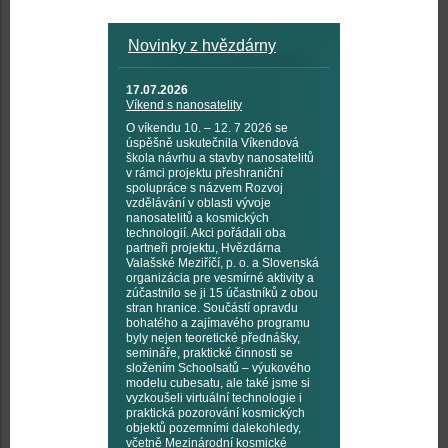
Novinky z hvězdárny
17.07.2026
Víkend s nanosatelity
O víkendu 10. – 12. 7 2026 se
úspěšně uskutečnila Víkendová
škola návrhu a stavby nanosatelitů
v rámci projektu přeshraniční
spolupráce s názvem Rozvoj
vzdělávání v oblasti vývoje
nanosatelitů a kosmických
technologií. Akci pořádali oba
partneři projektu, Hvězdárna
Valašské Meziříčí, p. o. a Slovenská
organizácia pre vesmírné aktivity a
zúčastnilo se ji 15 účastníků z obou
stran hranice. Součástí opravdu
bohatého a zajímavého programu
byly nejen teoretické přednášky,
semináře, praktické činnosti se
složením Schoolsatů – výukového
modelu cubesatu, ale také jsme si
vyzkoušeli virtuální technologie i
praktická pozorování kosmických
objektů pozemními dalekohledy,
včetně Mezinárodní kosmické