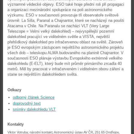
významné vědecké objevy. ESO také hraje přední roli při propagaci
a organizaci mezinárodní spolupráce na poli astronomického
výzkumu. ESO v současnosti provozuje tři observatoře světově
úrovně: La Silla, Paranal a Chajnantor, které se nacházejí na poušti
Atacama v Chile. Na Paranalu se nachází VLT (Very Large
Telescope = Velmi velký dalekohled) – nejvyspělejší pozemní
dalekohled pracující ve viditelném světle a VISTA, největší
přehlídkový dalekohled pro infračervenou oblast na světě. Zároveň
je ESO evropským zástupcem největšího astronomického projektu
všech dob – teleskopu ALMA budovaného na planině Chajnantor. V
současnosti ESO plánuje výstavbu Evropského extrémně velkého
dalekohledu (E-ELT), který bude mít průměr primárního zrcadla 40
metrů. Měl by pracovat v infračerveném i viditelném oboru záření a
stane se největším dalekohledem světa.
Odkazy
odborný článek Science
doprovodný text
snímky dalekohledu VLT
Kontakty
Viktor Votruba; národní kontakt; Astronomický ústav AV ČR, 251 65 Ondřejov,