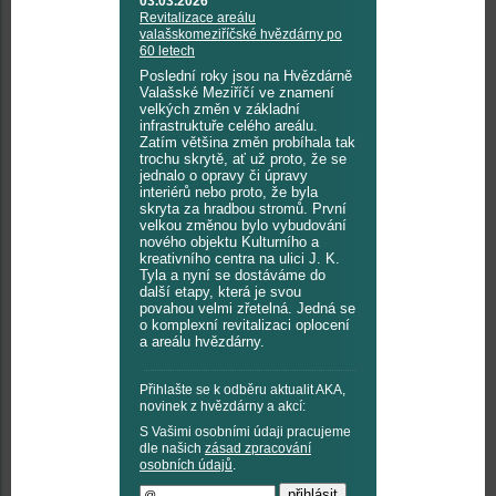
03.03.2026
Revitalizace areálu
valašskomeziříčské hvězdárny po
60 letech
Poslední roky jsou na Hvězdárně
Valašské Meziříčí ve znamení
velkých změn v základní
infrastruktuře celého areálu.
Zatím většina změn probíhala tak
trochu skrytě, ať už proto, že se
jednalo o opravy či úpravy
interiérů nebo proto, že byla
skryta za hradbou stromů. První
velkou změnou bylo vybudování
nového objektu Kulturního a
kreativního centra na ulici J. K.
Tyla a nyní se dostáváme do
další etapy, která je svou
povahou velmi zřetelná. Jedná se
o komplexní revitalizaci oplocení
a areálu hvězdárny.
Přihlašte se k odběru aktualit AKA,
novinek z hvězdárny a akcí:
S Vašimi osobními údaji pracujeme
dle našich
zásad zpracování
osobních údajů
.