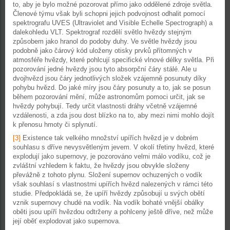
to, aby je bylo možné pozorovat přímo jako oddělené zdroje světla.
Členové týmu však byli schopni jejich podvojnost odhalit pomocí
spektrografu UVES (Ultraviolet and Visible Echelle Spectrograph) a
dalekohledu VLT. Spektrograf rozdělí světlo hvězdy stejným
způsobem jako hranol do podoby duhy. Ve světle hvězdy jsou
podobně jako čárový kód uloženy otisky prvků přítomných v
atmosféře hvězdy, které pohlcují specifické vlnové délky světla. Při
pozorování jedné hvězdy jsou tyto absorpční čáry stálé. Ale u
dvojhvězd jsou čáry jednotlivých složek vzájemně posunuty díky
pohybu hvězd. Do jaké míry jsou čáry posunuty a to, jak se posun
během pozorování mění, může astronomům pomoci určit, jak se
hvězdy pohybují. Tedy určit vlastnosti dráhy včetně vzájemné
vzdálenosti, a zda jsou dost blízko na to, aby mezi nimi mohlo dojít
k přenosu hmoty či splynutí.
[3]
Existence tak velkého množství upířích hvězd je v dobrém
souhlasu s dříve nevysvětleným jevem. V okolí třetiny hvězd, které
explodují jako supernovy, je pozorováno velmi málo vodíku, což je
zvláštní vzhledem k faktu, že hvězdy jsou obvykle složeny
převážně z tohoto plynu. Složení supernov ochuzených o vodík
však souhlasí s vlastnostmi upířích hvězd nalezených v rámci této
studie. Předpokládá se, že upíří hvězdy způsobují u svých obětí
vznik supernovy chudé na vodík. Na vodík bohaté vnější obálky
oběti jsou upíří hvězdou odtrženy a pohlceny ještě dříve, než může
její oběť explodovat jako supernova.