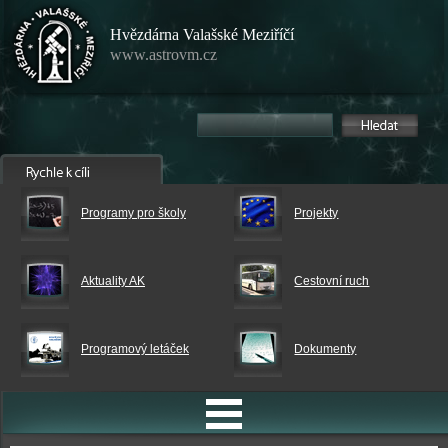
Hvězdárna Valašské Meziříčí
www.astrovm.cz
Programy pro školy
Projekty
Aktuality AK
Cestovní ruch
Programový letáček
Dokumenty