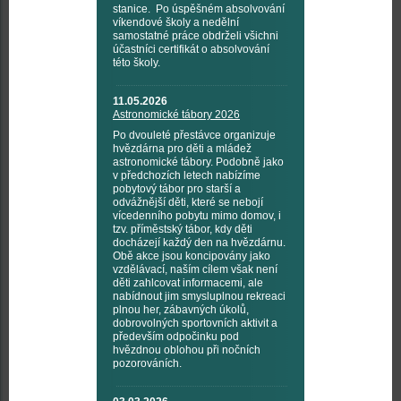
stanice. Po úspěšném absolvování
víkendové školy a nedělní
samostatné práce obdrželi všichni
účastníci certifikát o absolvování
této školy.
11.05.2026
Astronomické tábory 2026
Po dvouleté přestávce organizuje
hvězdárna pro děti a mládež
astronomické tábory. Podobně jako
v předchozích letech nabízíme
pobytový tábor pro starší a
odvážnější děti, které se nebojí
vícedenního pobytu mimo domov, i
tzv. příměstský tábor, kdy děti
docházejí každý den na hvězdárnu.
Obě akce jsou koncipovány jako
vzdělávací, naším cílem však není
děti zahlcovat informacemi, ale
nabídnout jim smysluplnou rekreaci
plnou her, zábavných úkolů,
dobrovolných sportovních aktivit a
především odpočinku pod
hvězdnou oblohou při nočních
pozorováních.