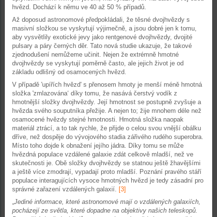
hvězd. Dochází k němu ve 40 až 50 % případů.
Až doposud astronomové předpokládali, že těsné dvojhvězdy s
masivní složkou se vyskytují výjimečně, a jsou dobré jen k tomu,
aby vysvětlily exotické jevy jako rentgenové dvojhvězdy, dvojité
pulsary a páry černých děr. Tato nová studie ukazuje, že takové
zjednodušení nemůžeme učinit. Nejen že extrémně hmotné
dvojhvězdy se vyskytují poměrně často, ale jejich život je od
základu odlišný od osamocených hvězd.
V případě 'upířích hvězd' s přenosem hmoty je menší méně hmotná
složka 'zmlazována‘ díky tomu, že nasává čerstvý vodík z
hmotnější složky dvojhvězdy. Její hmotnost se postupně zvyšuje a
hvězda svého souputníka přežije. A nejen to; žije mnohem déle než
osamocené hvězdy stejné hmotnosti. Hmotná složka naopak
materiál ztrácí, a to tak rychle, že přijde o celou svou vnější obálku
dříve, než dospěje do vývojového stadia zářivého rudého superobra.
Místo toho dojde k obnažení jejího jádra. Díky tomu se může
hvězdná populace vzdálené galaxie zdát celkově mladší, než ve
skutečnosti je. Obě složky dvojhvězdy se statnou ještě žhavějšími
a ještě více zmodrají, vypadají proto mladší. Poznání pravého stáří
populace interagujících vysoce hmotných hvězd je tedy zásadní pro
správné zařazení vzdálených galaxií.
[3]
„
Jediné informace, které astronomové mají o vzdálených galaxiích,
pocházejí ze světla, které dopadne na objektivy našich teleskopů.