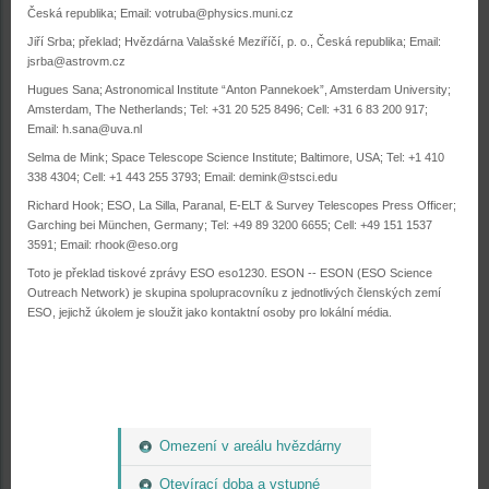
Česká republika; Email: votruba@physics.muni.cz
Jiří Srba; překlad; Hvězdárna Valašské Meziříčí, p. o., Česká republika; Email:
jsrba@astrovm.cz
Hugues Sana; Astronomical Institute “Anton Pannekoek”, Amsterdam University;
Amsterdam, The Netherlands; Tel: +31 20 525 8496; Cell: +31 6 83 200 917;
Email: h.sana@uva.nl
Selma de Mink; Space Telescope Science Institute; Baltimore, USA; Tel: +1 410
338 4304; Cell: +1 443 255 3793; Email: demink@stsci.edu
Richard Hook; ESO, La Silla, Paranal, E-ELT & Survey Telescopes Press Officer;
Garching bei München, Germany; Tel: +49 89 3200 6655; Cell: +49 151 1537
3591; Email: rhook@eso.org
Toto je překlad tiskové zprávy ESO eso1230. ESON -- ESON (ESO Science
Outreach Network) je skupina spolupracovníku z jednotlivých členských zemí
ESO, jejichž úkolem je sloužit jako kontaktní osoby pro lokální média.
Omezení v areálu hvězdárny
Otevírací doba a vstupné