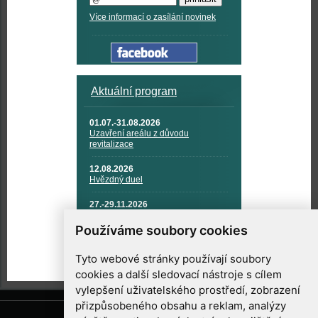
Více informací o zasílání novinek
Aktuální program
01.07.-31.08.2026
Uzavření areálu z důvodu
revitalizace
12.08.2026
Hvězdný duel
27.-29.11.2026
KOSMONAUTIKA, RAKETOVÁ
TECHNIKA A KOSMICKÉ
Používáme soubory cookies
TECHNOLOGIE
Tyto webové stránky používají soubory
cookies a další sledovací nástroje s cílem
vylepšení uživatelského prostředí, zobrazení
přizpůsobeného obsahu a reklam, analýzy