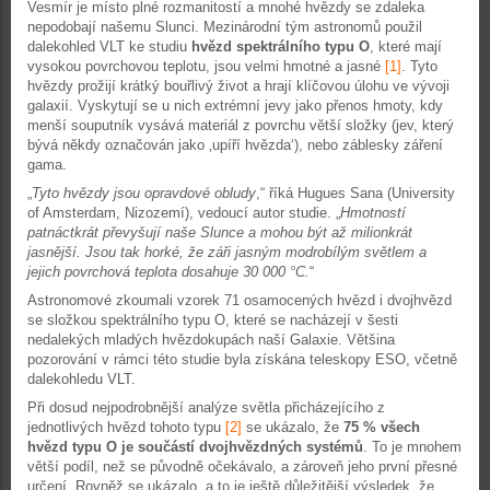
Vesmír je místo plné rozmanitostí a mnohé hvězdy se zdaleka
nepodobají našemu Slunci. Mezinárodní tým astronomů použil
dalekohled VLT ke studiu
hvězd spektrálního typu O
, které mají
vysokou povrchovou teplotu, jsou velmi hmotné a jasné
[1]
. Tyto
hvězdy prožijí krátký bouřlivý život a hrají klíčovou úlohu ve vývoji
galaxií. Vyskytují se u nich extrémní jevy jako přenos hmoty, kdy
menší souputník vysává materiál z povrchu větší složky (jev, který
bývá někdy označován jako ‚upíří hvězda‘), nebo záblesky záření
gama.
„
Tyto hvězdy jsou opravdové obludy
,“ říká Hugues Sana (University
of Amsterdam, Nizozemí), vedoucí autor studie. „
Hmotností
patnáctkrát převyšují naše Slunce a mohou být až milionkrát
jasnější. Jsou tak horké, že záři jasným modrobílým světlem a
jejich povrchová teplota dosahuje 30 000 °C.
“
Astronomové zkoumali vzorek 71 osamocených hvězd i dvojhvězd
se složkou spektrálního typu O, které se nacházejí v šesti
nedalekých mladých hvězdokupách naší Galaxie. Většina
pozorování v rámci této studie byla získána teleskopy ESO, včetně
dalekohledu VLT.
Při dosud nejpodrobnější analýze světla přicházejícího z
jednotlivých hvězd tohoto typu
[2]
se ukázalo, že
75 % všech
hvězd typu O je součástí dvojhvězdných systémů
. To je mnohem
větší podíl, než se původně očekávalo, a zároveň jeho první přesné
určení. Rovněž se ukázalo, a to je ještě důležitější výsledek, že