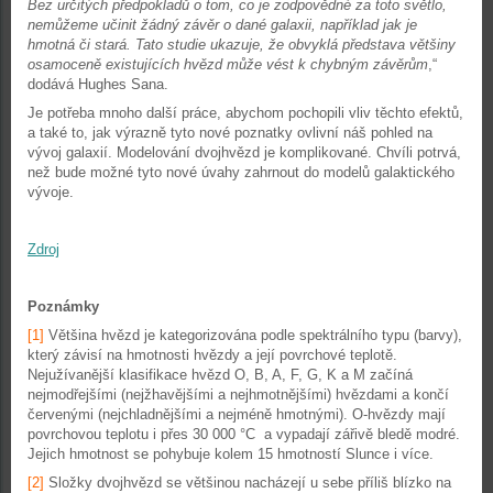
Bez určitých předpokladů o tom, co je zodpovědné za toto světlo,
nemůžeme učinit žádný závěr o dané galaxii, například jak je
hmotná či stará. Tato studie ukazuje, že obvyklá představa většiny
osamoceně existujících hvězd může vést k chybným závěrům
,“
dodává Hughes Sana.
Je potřeba mnoho další práce, abychom pochopili vliv těchto efektů,
a také to, jak výrazně tyto nové poznatky ovlivní náš pohled na
vývoj galaxií. Modelování dvojhvězd je komplikované. Chvíli potrvá,
než bude možné tyto nové úvahy zahrnout do modelů galaktického
vývoje.
Zdroj
Poznámky
[1]
Většina hvězd je kategorizována podle spektrálního typu (barvy),
který závisí na hmotnosti hvězdy a její povrchové teplotě.
Nejužívanější klasifikace hvězd O, B, A, F, G, K a M začíná
nejmodřejšími (nejžhavějšími a nejhmotnějšími) hvězdami a končí
červenými (nejchladnějšími a nejméně hmotnými). O-hvězdy mají
povrchovou teplotu i přes 30 000 °C a vypadají zářivě bledě modré.
Jejich hmotnost se pohybuje kolem 15 hmotností Slunce i více.
[2]
Složky dvojhvězd se většinou nacházejí u sebe příliš blízko na