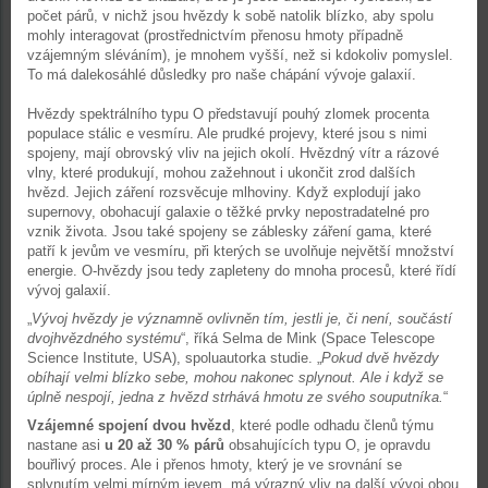
počet párů, v nichž jsou hvězdy k sobě natolik blízko, aby spolu
mohly interagovat (prostřednictvím přenosu hmoty případně
vzájemným sléváním), je mnohem vyšší, než si kdokoliv pomyslel.
To má dalekosáhlé důsledky pro naše chápání vývoje galaxií.
Hvězdy spektrálního typu O představují pouhý zlomek procenta
populace stálic e vesmíru. Ale prudké projevy, které jsou s nimi
spojeny, mají obrovský vliv na jejich okolí. Hvězdný vítr a rázové
vlny, které produkují, mohou zažehnout i ukončit zrod dalších
hvězd. Jejich záření rozsvěcuje mlhoviny. Když explodují jako
supernovy, obohacují galaxie o těžké prvky nepostradatelné pro
vznik života. Jsou také spojeny se záblesky záření gama, které
patří k jevům ve vesmíru, při kterých se uvolňuje největší množství
energie. O-hvězdy jsou tedy zapleteny do mnoha procesů, které řídí
vývoj galaxií.
„
Vývoj hvězdy je významně ovlivněn tím, jestli je, či není, součástí
dvojhvězdného systému
“, říká Selma de Mink (Space Telescope
Science Institute, USA), spoluautorka studie. „
Pokud dvě hvězdy
obíhají velmi blízko sebe, mohou nakonec splynout. Ale i když se
úplně nespojí, jedna z hvězd strhává hmotu ze svého souputníka.
“
Vzájemné spojení dvou hvězd
, které podle odhadu členů týmu
nastane asi
u 20 až 30 % párů
obsahujících typu O, je opravdu
bouřlivý proces. Ale i přenos hmoty, který je ve srovnání se
splynutím velmi mírným jevem, má výrazný vliv na další vývoj obou