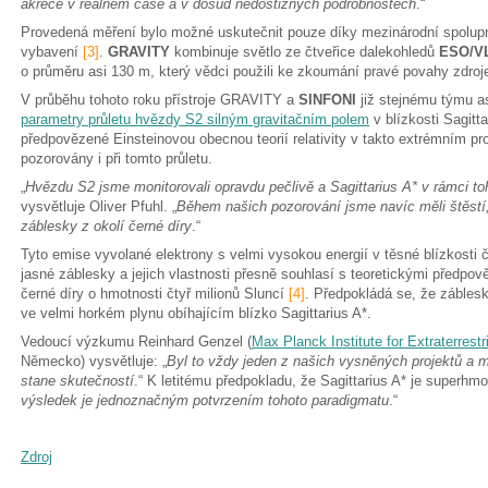
akrece v reálném čase a v dosud nedostižných podrobnostech
.“
Provedená měření bylo možné uskutečnit pouze díky mezinárodní spolupr
vybavení
[3]
.
GRAVITY
kombinuje světlo ze čtveřice dalekohledů
ESO/V
o průměru asi 130 m, který vědci použili ke zkoumání pravé povahy zdroje
V průběhu tohoto roku přístroje GRAVITY a
SINFONI
již stejnému týmu a
parametry průletu hvězdy S2 silným gravitačním polem
v blízkosti Sagitta
předpovězené Einsteinovou obecnou teorií relativity v takto extrémním pro
pozorovány i při tomto průletu.
„
Hvězdu S2 jsme monitorovali opravdu pečlivě a Sagittarius A* v rámci t
vysvětluje Oliver Pfuhl. „
Během našich pozorování jsme navíc měli štěstí
záblesky z okolí černé díry
.“
Tyto emise vyvolané elektrony s velmi vysokou energií v těsné blízkosti če
jasné záblesky a jejich vlastnosti přesně souhlasí s teoretickými předpo
černé díry o hmotnosti čtyř milionů Sluncí
[4]
. Předpokládá se, že zábles
ve velmi horkém plynu obíhajícím blízko Sagittarius A*.
Vedoucí výzkumu Reinhard Genzel (
Max Planck Institute for Extraterrestr
Německo) vysvětluje: „
Byl to vždy jeden z našich vysněných projektů a m
stane skutečností
.“ K letitému předpokladu, že Sagittarius A* je superhmo
výsledek je jednoznačným potvrzením tohoto paradigmatu
.“
Zdroj