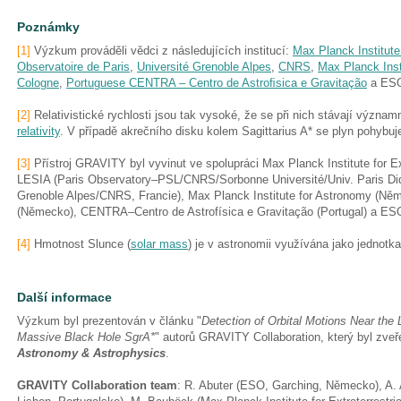
Poznámky
[1]
Výzkum prováděli vědci z následujících institucí:
Max Planck Institute 
Observatoire de Paris
,
Université Grenoble Alpes
,
CNRS
,
Max Planck Inst
Cologne
,
Portuguese CENTRA – Centro de Astroﬁsica e Gravitação
a ES
[2]
Relativistické rychlosti jsou tak vysoké, že se při nich stávají význa
relativity
. V případě akrečního disku kolem Sagittarius A* se plyn pohybuje
[3]
Přístroj GRAVITY byl vyvinut ve spolupráci Max Planck Institute for Ex
LESIA (Paris Observatory–PSL/CNRS/Sorbonne Université/Univ. Paris Dide
Grenoble Alpes/CNRS, Francie), Max Planck Institute for Astronomy (Něm
(Německo), CENTRA–Centro de Astrofísica e Gravitação (Portugal) a ES
[4]
Hmotnost Slunce (
solar mass
) je v astronomii využívána jako jednotka
Další informace
Výzkum byl prezentován v článku "
Detection of Orbital Motions Near the L
Massive Black Hole SgrA*
" autorů GRAVITY Collaboration, který byl zve
Astronomy & Astrophysics
.
GRAVITY Collaboration team
: R. Abuter (ESO, Garching, Německo), A.