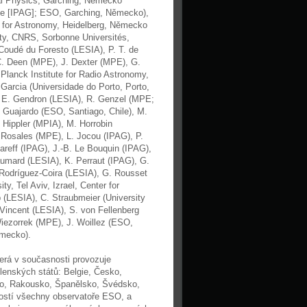
ial Physics, Garching, Německo
cie [IPAG]; ESO, Garching, Německo),
 for Astronomy, Heidelberg, Německo
ity, CNRS, Sorbonne Universités,
Coudé du Foresto (LESIA), P. T. de
C. Deen (MPE), J. Dexter (MPE), G.
Planck Institute for Radio Astronomy,
Garcia (Universidade do Porto, Porto,
, E. Gendron (LESIA), R. Genzel (MPE;
P. Guajardo (ESO, Santiago, Chile), M.
 Hippler (MPIA), M. Horrobin
 Rosales (MPE), L. Jocou (IPAG), P.
areff (IPAG), J.-B. Le Bouquin (IPAG),
aumard (LESIA), K. Perraut (IPAG), G.
 Rodríguez-Coira (LESIA), G. Rousset
y, Tel Aviv, Izrael, Center for
b (LESIA), C. Straubmeier (University
Vincent (LESIA), S. von Fellenberg
iezorrek (MPE), J. Woillez (ESO,
ěmecko).
erá v současnosti provozuje
lenských států: Belgie, Česko,
sko, Rakousko, Španělsko, Švédsko,
 hostí všechny observatoře ESO, a