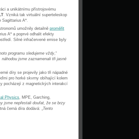
áci a unikátnímu přístrojovému
LT
. Vzniká tak virtuální superteleskop
 Sagittarius A*.
stronomů umožnily detailně
proměřit
rius A* a poprvé odhalit efekty
středí. Silné infračervené emise byly
ohoto programu sledujeme vždy
,“
, náhodou jsme zaznamenali tři jasné
rné díry se projevily jako tři nápadné
věďmi pro horké skvrny obíhající kolem
ky pocházejí z magnetických interakcí
ial Physics
, MPE, Garching,
y jsme nepřestali doufat, že se brzy
tná černá díra dodává: „
Tento