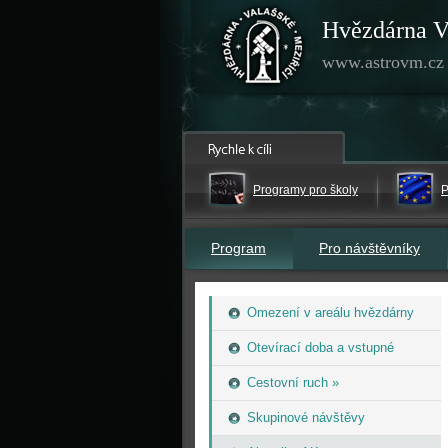
Hvězdárna V
www.astrovm.cz
Programy pro školy
P
Program
Pro návštěvníky
Omezení v areálu hvězdárny
Otevírací doba a vstupné
Cestovní ruch »
Skupinové návštěvy