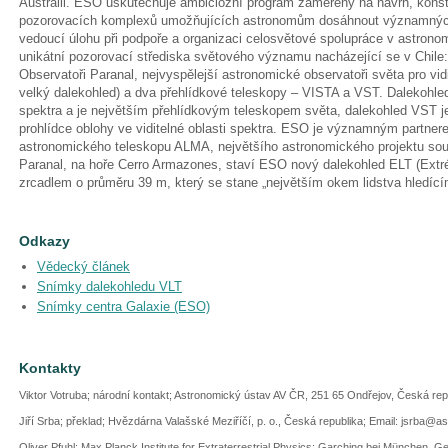
Austrálii. ESO uskutečňuje ambiciózní program zaměřený na návrh, kon
pozorovacích komplexů umožňujících astronomům dosáhnout významnýc
vedoucí úlohu při podpoře a organizaci celosvětové spolupráce v astron
unikátní pozorovací střediska světového významu nacházející se v Chile: 
Observatoři Paranal, nejvyspělejší astronomické observatoři světa pro vid
velký dalekohled) a dva přehlídkové teleskopy – VISTA a VST. Dalekohled
spektra a je největším přehlídkovým teleskopem světa, dalekohled VST 
prohlídce oblohy ve viditelné oblasti spektra. ESO je významným partne
astronomického teleskopu ALMA, největšího astronomického projektu so
Paranal, na hoře Cerro Armazones, staví ESO nový dalekohled ELT (Extr
zrcadlem o průměru 39 m, který se stane „největším okem lidstva hledící
Odkazy
Vědecký článek
Snímky dalekohledu VLT
Snímky centra Galaxie (ESO)
Kontakty
Viktor Votruba; národní kontakt; Astronomický ústav AV ČR, 251 65 Ondřejov, Česká re
Jiří Srba; překlad; Hvězdárna Valašské Meziříčí, p. o., Česká republika; Email: jsrba@a
Oliver Pfuhl; Max Planck Institute for Extraterrestrial Physics; Garching bei München, G