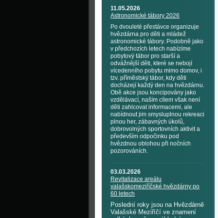
11.05.2026
Astronomické tábory 2026
Po dvouleté přestávce organizuje
hvězdárna pro děti a mládež
astronomické tábory. Podobně jako
v předchozích letech nabízíme
pobytový tábor pro starší a
odvážnější děti, které se nebojí
vícedenního pobytu mimo domov, i
tzv. příměstský tábor, kdy děti
docházejí každý den na hvězdárnu.
Obě akce jsou koncipovány jako
vzdělávací, naším cílem však není
děti zahlcovat informacemi, ale
nabídnout jim smysluplnou rekreaci
plnou her, zábavných úkolů,
dobrovolných sportovních aktivit a
především odpočinku pod
hvězdnou oblohou při nočních
pozorováních.
03.03.2026
Revitalizace areálu
valašskomeziříčské hvězdárny po
60 letech
Poslední roky jsou na Hvězdárně
Valašské Meziříčí ve znamení