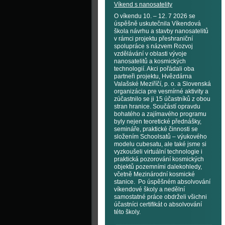
Víkend s nanosatelity
O víkendu 10. – 12. 7 2026 se
úspěšně uskutečnila Víkendová
škola návrhu a stavby nanosatelitů
v rámci projektu přeshraniční
spolupráce s názvem Rozvoj
vzdělávání v oblasti vývoje
nanosatelitů a kosmických
technologií. Akci pořádali oba
partneři projektu, Hvězdárna
Valašské Meziříčí, p. o. a Slovenská
organizácia pre vesmírné aktivity a
zúčastnilo se ji 15 účastníků z obou
stran hranice. Součástí opravdu
bohatého a zajímavého programu
byly nejen teoretické přednášky,
semináře, praktické činnosti se
složením Schoolsatů – výukového
modelu cubesatu, ale také jsme si
vyzkoušeli virtuální technologie i
praktická pozorování kosmických
objektů pozemními dalekohledy,
včetně Mezinárodní kosmické
stanice. Po úspěšném absolvování
víkendové školy a nedělní
samostatné práce obdrželi všichni
účastníci certifikát o absolvování
této školy.