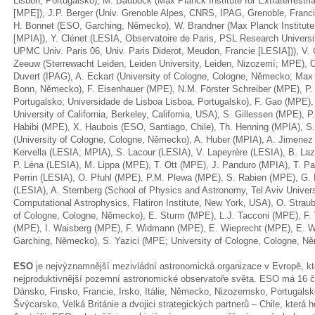
Lisbon, Portugalsko), M. Bauböck (Max Planck Institute for Extraterrestr
[MPE]), J.P. Berger (Univ. Grenoble Alpes, CNRS, IPAG, Grenoble, Fran
H. Bonnet (ESO, Garching, Německo), W. Brandner (Max Planck Institute
[MPIA]), Y. Clénet (LESIA, Observatoire de Paris, PSL Research Univers
UPMC Univ. Paris 06, Univ. Paris Diderot, Meudon, Francie [LESIA])), V. 
Zeeuw (Sterrewacht Leiden, Leiden University, Leiden, Nizozemí; MPE), 
Duvert (IPAG), A. Eckart (University of Cologne, Cologne, Německo; Max 
Bonn, Německo), F. Eisenhauer (MPE), N.M. Förster Schreiber (MPE), P. 
Portugalsko; Universidade de Lisboa Lisboa, Portugalsko), F. Gao (MPE)
University of California, Berkeley, California, USA), S. Gillessen (MPE), 
Habibi (MPE), X. Haubois (ESO, Santiago, Chile), Th. Henning (MPIA), S.
(University of Cologne, Cologne, Německo), A. Huber (MPIA), A. Jimenez
Kervella (LESIA; MPIA), S. Lacour (LESIA), V. Lapeyrère (LESIA), B. Laz
P. Léna (LESIA), M. Lippa (MPE), T. Ott (MPE), J. Panduro (MPIA), T. P
Perrin (LESIA), O. Pfuhl (MPE), P.M. Plewa (MPE), S. Rabien (MPE), G.
(LESIA), A. Sternberg (School of Physics and Astronomy, Tel Aviv Universit
Computational Astrophysics, Flatiron Institute, New York, USA), O. Strau
of Cologne, Cologne, Německo), E. Sturm (MPE), L.J. Tacconi (MPE), F. 
(MPE), I. Waisberg (MPE), F. Widmann (MPE), E. Wieprecht (MPE), E. W
Garching, Německo), S. Yazici (MPE; University of Cologne, Cologne, N
ESO
je nejvýznamnější mezivládní astronomická organizace v Evropě, kt
nejproduktivnější pozemní astronomické observatoře světa. ESO má 16 č
Dánsko, Finsko, Francie, Irsko, Itálie, Německo, Nizozemsko, Portugal
Švýcarsko, Velká Británie a dvojici strategických partnerů – Chile, která