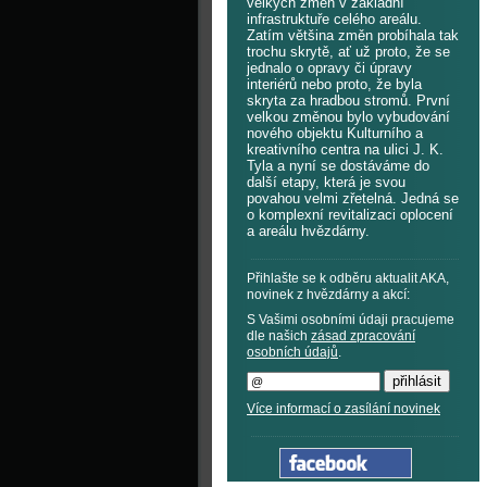
velkých změn v základní
infrastruktuře celého areálu.
Zatím většina změn probíhala tak
trochu skrytě, ať už proto, že se
jednalo o opravy či úpravy
interiérů nebo proto, že byla
skryta za hradbou stromů. První
velkou změnou bylo vybudování
nového objektu Kulturního a
kreativního centra na ulici J. K.
Tyla a nyní se dostáváme do
další etapy, která je svou
povahou velmi zřetelná. Jedná se
o komplexní revitalizaci oplocení
a areálu hvězdárny.
Přihlašte se k odběru aktualit AKA,
novinek z hvězdárny a akcí:
S Vašimi osobními údaji pracujeme
dle našich
zásad zpracování
osobních údajů
.
Více informací o zasílání novinek