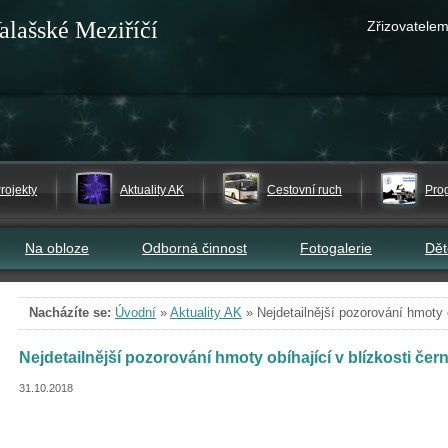
alašské Meziříčí
Zřizovatelem
rojekty
Aktuality AK
Cestovní ruch
Pro
Na obloze
Odborná činnost
Fotogalerie
Dě
Nacházíte se:
Úvodní
»
Aktuality AK
»
Nejdetailnější pozorování hmoty o
Nejdetailnější pozorování hmoty obíhající v blízkosti čern
31.10.2018