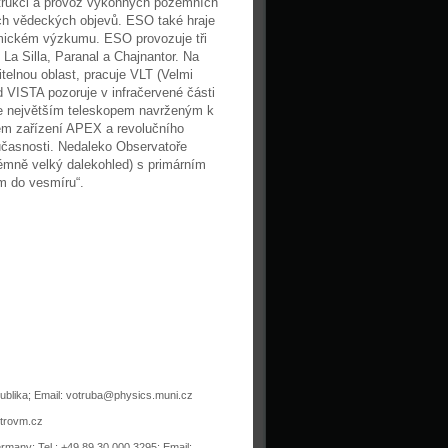
strukci a provoz výkonných pozemních
h vědeckých objevů. ESO také hraje
omickém výzkumu. ESO provozuje tři
La Silla, Paranal a Chajnantor. Na
itelnou oblast, pracuje VLT (Velmi
 VISTA pozoruje v infračervené části
je největším teleskopem navrženým k
rem zařízení APEX a revolučního
učasnosti. Nedaleko Observatoře
émně velký dalekohled) s primárním
m do vesmíru“.
publika; Email: votruba@physics.muni.cz
strovm.cz
ermany; Tel.: +49 89 30 000 3295; Email: