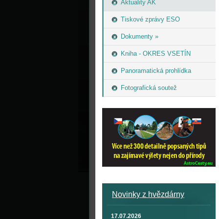
Aktuality AK
Tiskové zprávy ESO
Dokumenty »
Kniha - OKRES VSETÍN
Panoramatická prohlídka
Fotografická soutež
Novinky z hvězdárny
17.07.2026