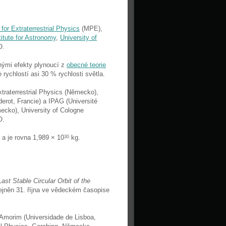
for Extraterrestrial Physics
(MPE),
itute for Astronomy
,
University of
O.
mnými efekty plynoucí z
obecné teorie
 rychlostí asi 30 % rychlosti světla.
traterrestrial Physics (Německo),
rot, Francie) a IPAG (Université
ecko), University of Cologne
O.
 a je rovna 1,989 × 10
kg.
30
ast Stable Circular Orbit of the
řejněn 31. října ve vědeckém časopise
 Amorim (Universidade de Lisboa,