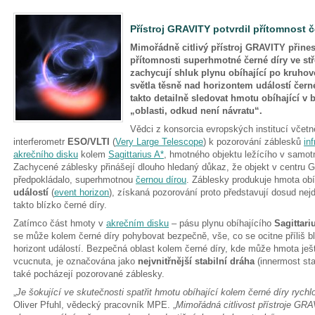
Přístroj GRAVITY potvrdil přítomnost č
Mimořádně citlivý přístroj GRAVITY přine
přítomnosti superhmotné černé díry ve st
zachycují shluk plynu obíhající po kruhové
světla těsně nad horizontem událostí černé
takto detailně sledovat hmotu obíhající v b
„oblasti, odkud není návratu“.
Vědci z konsorcia evropských institucí včet
interferometr
ESO/VLTI
(
Very Large Telescope
) k pozorování záblesků
in
akrečního disku
kolem
Sagittarius A*
, hmotného objektu ležícího v samot
Zachycené záblesky přinášejí dlouho hledaný důkaz, že objekt v centru Ga
předpokládalo, superhmotnou
černou dírou
. Záblesky produkuje hmota obí
událostí
(
event horizon
), získaná pozorování proto představují dosud nejde
takto blízko černé díry.
Zatímco část hmoty v
akrečním disku
– pásu plynu obíhajícího
Sagittari
se může kolem černé díry pohybovat bezpečně, vše, co se ocitne příliš b
horizont událostí. Bezpečná oblast kolem černé díry, kde může hmota ješt
vcucnuta, je označována jako
nejvnitřnější stabilní dráha
(innermost sta
také pocházejí pozorované záblesky.
„
Je šokující ve skutečnosti spatřit hmotu obíhající kolem černé díry rychlo
Oliver Pfuhl, vědecký pracovník MPE. „
Mimořádná citlivost přístroje GR