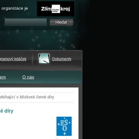
 organizace je
gramový letáček
Dokumenty
tem
O nás
bíhající v blízkosti černé díry
é díry