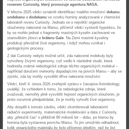
roverem Curiosity, který provozuje agentura NASA.
V březnu 2025 vědci oznámili identifikaci malého množství
dekanu
,
undekanu
a
dodekanu
ve vzorku horniny analyzované v chemické
laboratoři roveru Curiosity. Jednalo se o největší organické
sloučeniny nalezené na Marsu, přičemž vědci vyslovili hypotézu, že
by se mohlo jednat o fragmenty mastných kyselin zachované ve
starověkém jílovci
v kráteru Gale
. Na Zemi mastné kyseliny
produkují převážně živé organismy, i když mohou vznikat i
geologickými procesy.
Z dat Curiosity nebylo možné určit, zda nalezené molekuly byly
vytvořeny živými organismy, což vedlo k následné studii, která
hodnotila známé nebiologické zdroje těchto organických molekul –
například doručení meteority dopadajícími na povrch Marsu – aby se
zjistilo, zda by mohly vysvětlit dříve nalezená množství.
Vědci, kteří 4. února 2026 zveřejnili zprávu v časopise Astrobiology,
uvádějí, že vzhledem k tomu, že nebiologické zdroje, které
zvažovali, nemohly plně vysvětlit hojnost organických sloučenin, je
proto rozumné předpokládat, že je mohly vytvořit živé organismy.
Aby dospěli k tomuto závěru, vědci zkombinovali laboratorní
radiační experimenty, matematické modelování a data z Curiosity,
aby „přetočili čas“ o přibližně 80 milionů let – dobu, po kterou by
hornina byla vystavena povrchu Marsu. To jim umožnilo odhadnout,
kolik organického materiálu by bylo přítomno předtím, než by byl