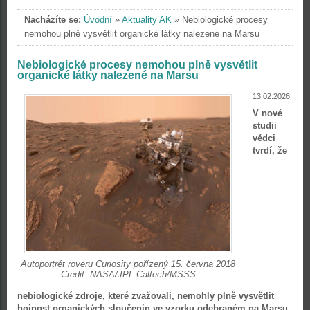
Nacházíte se:
Úvodní
»
Aktuality AK
»
Nebiologické procesy
nemohou plně vysvětlit organické látky nalezené na Marsu
Nebiologické procesy nemohou plně vysvětlit
organické látky nalezené na Marsu
13.02.2026
V nové
studii
vědci
tvrdí, že
Autoportrét roveru Curiosity pořízený 15. června 2018
Credit: NASA/JPL-Caltech/MSSS
nebiologické zdroje, které zvažovali, nemohly plně vysvětlit
hojnost organických sloučenin ve vzorku odebraném na Marsu