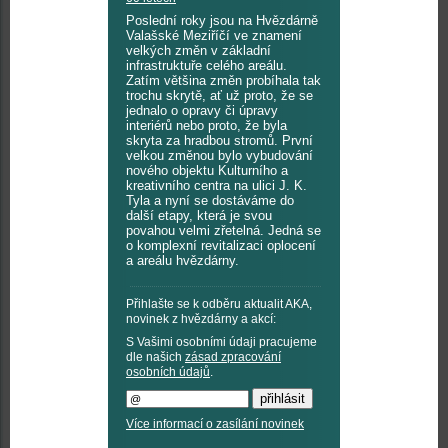
Poslední roky jsou na Hvězdárně
Valašské Meziříčí ve znamení
velkých změn v základní
infrastruktuře celého areálu.
Zatím většina změn probíhala tak
trochu skrytě, ať už proto, že se
jednalo o opravy či úpravy
interiérů nebo proto, že byla
skryta za hradbou stromů. První
velkou změnou bylo vybudování
nového objektu Kulturního a
kreativního centra na ulici J. K.
Tyla a nyní se dostáváme do
další etapy, která je svou
povahou velmi zřetelná. Jedná se
o komplexní revitalizaci oplocení
a areálu hvězdárny.
Přihlašte se k odběru aktualit AKA,
novinek z hvězdárny a akcí:
S Vašimi osobními údaji pracujeme
dle našich
zásad zpracování
osobních údajů
.
Více informací o zasílání novinek