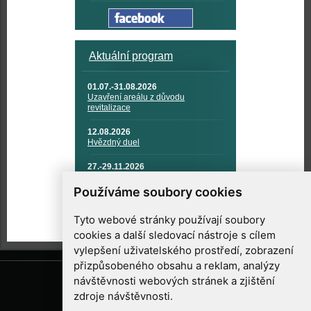
Aktuální program
01.07.-31.08.2026
Uzavření areálu z důvodu
revitalizace
12.08.2026
Hvězdný duel
27.-29.11.2026
KOSMONAUTIKA, RAKETOVÁ
TECHNIKA A KOSMICKÉ
Používáme soubory cookies
TECHNOLOGIE
Tyto webové stránky používají soubory
cookies a další sledovací nástroje s cílem
vylepšení uživatelského prostředí, zobrazení
přizpůsobeného obsahu a reklam, analýzy
návštěvnosti webových stránek a zjištění
zdroje návštěvnosti.