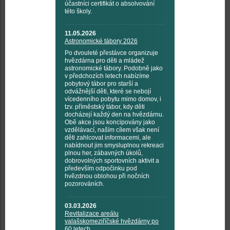
účastníci certifikát o absolvování
této školy.
11.05.2026
Astronomické tábory 2026
Po dvouleté přestávce organizuje
hvězdárna pro děti a mládež
astronomické tábory. Podobně jako
v předchozích letech nabízíme
pobytový tábor pro starší a
odvážnější děti, které se nebojí
vícedenního pobytu mimo domov, i
tzv. příměstský tábor, kdy děti
docházejí každý den na hvězdárnu.
Obě akce jsou koncipovány jako
vzdělávací, naším cílem však není
děti zahlcovat informacemi, ale
nabídnout jim smysluplnou rekreaci
plnou her, zábavných úkolů,
dobrovolných sportovních aktivit a
především odpočinku pod
hvězdnou oblohou při nočních
pozorováních.
03.03.2026
Revitalizace areálu
valašskomeziříčské hvězdárny po
60 letech