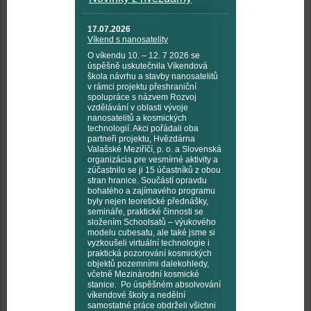
17.07.2026
Víkend s nanosatelity
O víkendu 10. – 12. 7 2026 se
úspěšně uskutečnila Víkendová
škola návrhu a stavby nanosatelitů
v rámci projektu přeshraniční
spolupráce s názvem Rozvoj
vzdělávání v oblasti vývoje
nanosatelitů a kosmických
technologií. Akci pořádali oba
partneři projektu, Hvězdárna
Valašské Meziříčí, p. o. a Slovenská
organizácia pre vesmírné aktivity a
zúčastnilo se ji 15 účastníků z obou
stran hranice. Součástí opravdu
bohatého a zajímavého programu
byly nejen teoretické přednášky,
semináře, praktické činnosti se
složením Schoolsatů – výukového
modelu cubesatu, ale také jsme si
vyzkoušeli virtuální technologie i
praktická pozorování kosmických
objektů pozemními dalekohledy,
včetně Mezinárodní kosmické
stanice. Po úspěšném absolvování
víkendové školy a nedělní
samostatné práce obdrželi všichni