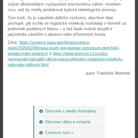
zničen dlouhodobým vystavením kosmickému záření: mnohem
více, než by mohly produkovat typické nebiologické procesy.
Tým tvrdí, že je zapotřebí dalšího výzkumu, abychom lépe
pochopili, jak rychle se organické molekuly rozkládají v hornině za
podmínek podobných Marsu – a než bude možné dospět k
jakýmkoliv závěrům o absenci nebo přítomnosti života.
Zdroj:
https://science.nasa.gov/blogs/science-
news/2026/02/06/nasa-study-non-biologic-processes-dont-fully-
explain-mars-organics/
a
https://www.astrovm.cz/cz/pro-
navstevniky/aktuality-ak/na-marsu-objeveny-organicke-molekuly-
nebyvale-velikosti.html
autor: František Martinek
Omezení v areálu hvězdárny
Otevírací doba a vstupné
Cestovní ruch »