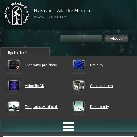
Hvězdárna Valašské Meziříčí
www.astrovm.cz
Programy pro školy
Projekty
Aktuality AK
Cestovní ruch
Programový letáček
Dokumenty