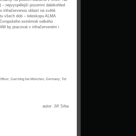
) – nejvyspělejší pozemní dalekohled
ro infračervenou oblast na světě.
tu všech dob – teleskopu ALMA
 Evropského extrémně velkého
Měl by pracovat v infračerveném i
Officer; Garching bei München, Germany; Tel:
autor: Jiří Srba