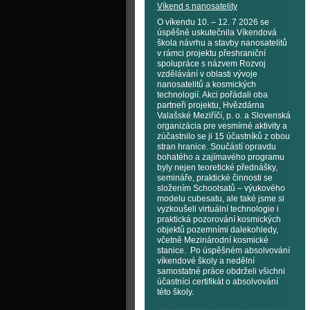
Víkend s nanosatelity
O víkendu 10. – 12. 7 2026 se
úspěšně uskutečnila Víkendová
škola návrhu a stavby nanosatelitů
v rámci projektu přeshraniční
spolupráce s názvem Rozvoj
vzdělávání v oblasti vývoje
nanosatelitů a kosmických
technologií. Akci pořádali oba
partneři projektu, Hvězdárna
Valašské Meziříčí, p. o. a Slovenská
organizácia pre vesmírné aktivity a
zúčastnilo se ji 15 účastníků z obou
stran hranice. Součástí opravdu
bohatého a zajímavého programu
byly nejen teoretické přednášky,
semináře, praktické činnosti se
složením Schoolsatů – výukového
modelu cubesatu, ale také jsme si
vyzkoušeli virtuální technologie i
praktická pozorování kosmických
objektů pozemními dalekohledy,
včetně Mezinárodní kosmické
stanice. Po úspěšném absolvování
víkendové školy a nedělní
samostatné práce obdrželi všichni
účastníci certifikát o absolvování
této školy.