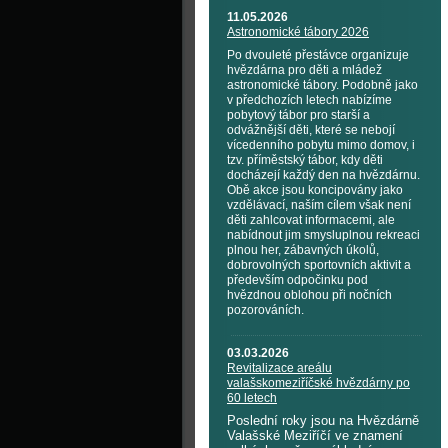
11.05.2026
Astronomické tábory 2026
Po dvouleté přestávce organizuje
hvězdárna pro děti a mládež
astronomické tábory. Podobně jako
v předchozích letech nabízíme
pobytový tábor pro starší a
odvážnější děti, které se nebojí
vícedenního pobytu mimo domov, i
tzv. příměstský tábor, kdy děti
docházejí každý den na hvězdárnu.
Obě akce jsou koncipovány jako
vzdělávací, naším cílem však není
děti zahlcovat informacemi, ale
nabídnout jim smysluplnou rekreaci
plnou her, zábavných úkolů,
dobrovolných sportovních aktivit a
především odpočinku pod
hvězdnou oblohou při nočních
pozorováních.
03.03.2026
Revitalizace areálu
valašskomeziříčské hvězdárny po
60 letech
Poslední roky jsou na Hvězdárně
Valašské Meziříčí ve znamení