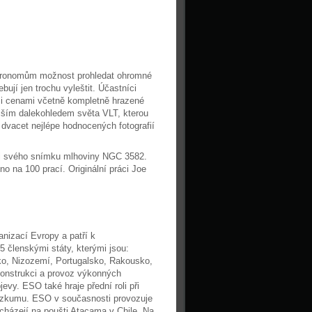
stronomům možnost prohledat ohromné
bují jen trochu vyleštit. Účastníci
ními cenami včetně kompletně hrazené
ejším dalekohledem světa VLT, kterou
 dvacet nejlépe hodnocených fotografií
ci svého snímku mlhoviny NGC 3582.
no na 100 prací. Originální práci Joe
nizací Evropy a patří k
 členskými státy, kterými jsou:
cko, Nizozemí, Portugalsko, Rakousko,
konstrukci a provoz výkonných
y. ESO také hraje přední roli při
výzkumu. ESO v současnosti provozuje
nacházejí na poušti Atacama v Chile. Na