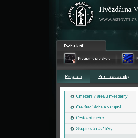
Hvězdárna V
www.astrovm.cz
Programy pro školy
P
Program
Pro návštěvníky
Omezení v areálu hvězdárny
Otevírací doba a vstupné
Cestovní ruch »
Skupinové návštěvy