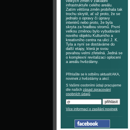
velkých změn v základní
infrastruktuře celého areálu.
Zatím většina změn probíhala tak
trochu skrytě, ať už proto, že se
jednalo o opravy či úpravy
interiérů nebo proto, že byla
skryta za hradbou stromů. První
velkou změnou bylo vybudování
nového objektu Kulturního a
kreativního centra na ulici J. K.
Tyla a nyní se dostáváme do
další etapy, která je svou
povahou velmi zřetelná. Jedná se
o komplexní revitalizaci oplocení
a areálu hvězdárny.
Přihlašte se k odběru aktualit AKA,
novinek z hvězdárny a akcí:
S Vašimi osobními údaji pracujeme
dle našich
zásad zpracování
osobních údajů
.
Více informací o zasílání novinek