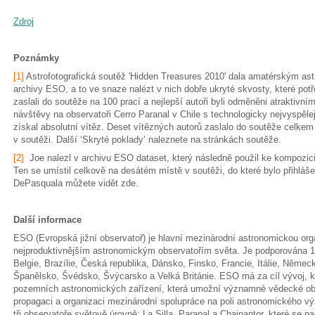
Zdroj
Poznámky
[1]
Astrofotografická soutěž 'Hidden Treasures 2010' dala amatérským a
archivy ESO, a to ve snaze nalézt v nich dobře ukryté skvosty, které potře
zaslali do soutěže na 100 prací a nejlepší autoři byli odměněni atraktiv
návštěvy na observatoři Cerro Paranal v Chile s technologicky nejvyspěl
získal absolutní vítěz. Deset vítězných autorů zaslalo do soutěže celkem
v soutěži. Další ‘Skryté poklady’ naleznete na stránkách soutěže.
[2]
Joe nalezl v archivu ESO dataset, který následně použil ke kompozi
Ten se umístil celkově na desátém místě v soutěži, do které bylo přihláše
DePasquala můžete vidět zde.
Další informace
ESO (Evropská jižní observatoř) je hlavní mezinárodní astronomickou orga
nejproduktivnějším astronomickým observatořím světa. Je podporována 15
Belgie, Brazílie, Česká republika, Dánsko, Finsko, Francie, Itálie, Něme
Španělsko, Švédsko, Švýcarsko a Velká Británie. ESO má za cíl vývoj, 
pozemních astronomických zařízení, která umožní významné vědecké objev
propagaci a organizaci mezinárodní spolupráce na poli astronomického 
tři observatoře světově úrovně: La Silla, Paranal a Chajnantor, které se 