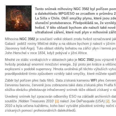
Tento snímek mlhoviny NGC 3582 byl pořízen pom
a dalekohledu MPG/ESO se zrcadlem o průměru 2,
La Silla v Chile. Obří smyčky plynu, které jsou zd
sluneční protuberance. Předpokládá se, že vznikly
hvězd. V této oblasti bychom ale nalezli také nové 
ultrafialové záření, které nutí plyn v mlhovině záři
Mlhovina
NGC 3582
je součástí velké oblasti zrodu hvězd označované j
Galaxii poblíž roviny Mléčné dráhy a na obloze bychom ji nalezli v jižním
Jásonovy lodi Argo). Tuto oblast oblohy bohatou na zářící plyn i temná
John Herschel v roce 1834, když pobýval v jižní Africe.
Mnohé ze stálic vznikajících v oblastech jako je
NGC 3582
jsou výrazně 
hvězdy produkují enormní množství energie, žijí proto jen krátce a většin
explozemi v podobě supernovy. Hmota uvolněná při těchto výbuších vytvář
pravděpodobně tímto způsobem vznikly také smyčky, které můžete spatř
Záběr byl pořízen přes řadu filtrů. Data získaná kamerou
WFI
přes červený
červenou barvou, červeně jsou zobrazena také data získaná přes H-alfa fi
složka obrázku představuje infračervený snímek téže oblasti získaný v rá
Uvedený snímek byl zpracován odborníky ESO na základě archivních dat, 
soutěže ‚Hidden Treasures 2010‘
[1]
nalezl Joe DePasquale (USA)
[2]
. So
2010 a byla určena každému, koho baví vytvářet působivé snímky noční 
získaných pomocí profesionálních dalekohledů.