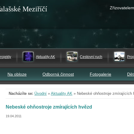
alašské Meziříčí
Zřizovatelem
rojekty
Aktuality AK
Cestovní ruch
Pro
Na obloze
Odborná činnost
Fotogalerie
Dě
Nacházíte se:
Úvodní
»
Aktuality AK
»
Nebeské ohňostroje zmírajících
Nebeské ohňostroje zmírajících hvězd
19.04.2011