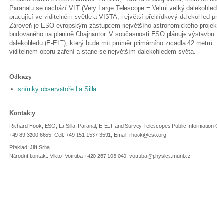
Paranalu se nachází VLT (Very Large Telescope = Velmi velký dalekohled
pracující ve viditelném světle a VISTA, největší přehlídkový dalekohled p
Zároveň je ESO evropským zástupcem největšího astronomického projek
budovaného na planině Chajnantor. V současnosti ESO plánuje výstavbu
dalekohledu (E-ELT), který bude mít průměr primárního zrcadla 42 metrů. 
viditelném oboru záření a stane se největším dalekohledem světa.
Odkazy
snímky observatoře La Silla
Kontakty
Richard Hook; ESO, La Silla, Paranal, E-ELT and Survey Telescopes Public Information 
+49 89 3200 6655; Cell: +49 151 1537 3591; Email: rhook@eso.org
Překlad: Jiří Srba
Národní kontakt: Viktor Votruba +420 267 103 040; votruba@physics.muni.cz