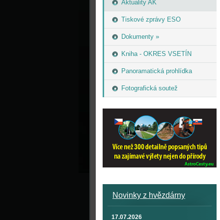
Aktuality AK
Tiskové zprávy ESO
Dokumenty »
Kniha - OKRES VSETÍN
Panoramatická prohlídka
Fotografická soutež
Novinky z hvězdárny
17.07.2026