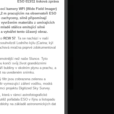
ESO 013/11 tisková zpráva
ocí kamery WFI (Wide Field Imager)
2 m pracujícím na observatoři ESO
e zachyceny, silně připomínají
 vyvržením materiálu z umírajících
mladé stálice emitující silné
t a vytvářet tento úžasný obraz.
ako
RCW 57
. Ta se nachází v naší
 souhvězdí Lodního kýlu (Carina; kýl
 prachová mračna poprvé zdokumentoval
hmotnější než naše Slunce. Tyto
ou končí svůj život grandiózními
í bubliny v okolním plynu a prachu, a
it na uvedeném snímku.
 filtr jsou zobrazena zelenou a
ltr vymezující záření vodíku, modrá
mci projektu Digitized Sky Survey.
která v rámci astrofotografické
utěž pořádala ESO v říjnu a listopadu
oblohy na základě astronomických dat