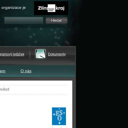
 organizace je
gramový letáček
Dokumenty
tem
O nás
 hvězd