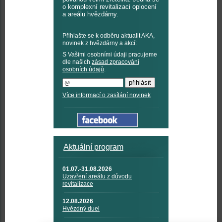
o komplexní revitalizaci oplocení
a areálu hvězdárny.
Přihlašte se k odběru aktualit AKA,
novinek z hvězdárny a akcí:
S Vašimi osobními údaji pracujeme
dle našich
zásad zpracování
osobních údajů
.
Více informací o zasílání novinek
Aktuální program
01.07.-31.08.2026
Uzavření areálu z důvodu
revitalizace
12.08.2026
Hvězdný duel