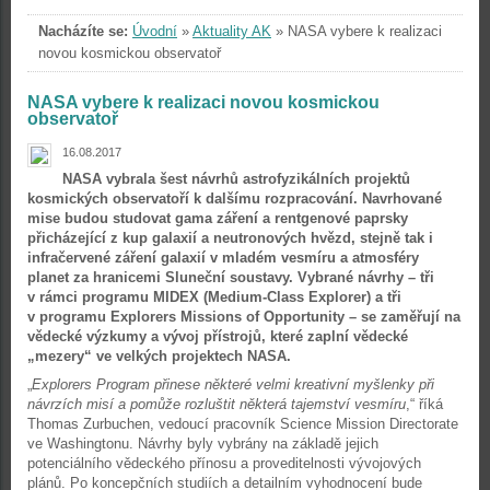
Nacházíte se:
Úvodní
»
Aktuality AK
»
NASA vybere k realizaci
novou kosmickou observatoř
NASA vybere k realizaci novou kosmickou
observatoř
16.08.2017
NASA vybrala šest návrhů astrofyzikálních projektů
kosmických observatoří k dalšímu rozpracování. Navrhované
mise budou studovat gama záření a rentgenové paprsky
přicházející z kup galaxií a neutronových hvězd, stejně tak i
infračervené záření galaxií v mladém vesmíru a atmosféry
planet za hranicemi Sluneční soustavy. Vybrané návrhy – tři
v rámci programu MIDEX (Medium-Class Explorer) a tři
v programu Explorers Missions of Opportunity – se zaměřují na
vědecké výzkumy a vývoj přístrojů, které zaplní vědecké
„mezery“ ve velkých projektech NASA.
„
Explorers Program přinese některé velmi kreativní myšlenky při
návrzích misí a pomůže rozluštit některá tajemství vesmíru
,“ říká
Thomas Zurbuchen, vedoucí pracovník Science Mission Directorate
ve Washingtonu. Návrhy byly vybrány na základě jejich
potenciálního vědeckého přínosu a proveditelnosti vývojových
plánů. Po koncepčních studiích a detailním vyhodnocení bude