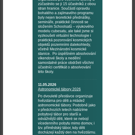
zúčastnilo se ji 15 účastníků z obou
stran hranice. Součástí opravdu
bohatého a zajímavého programu
byly nejen teoretické přednášky,
semináře, praktické činnosti se
složením Schoolsatů – výukového
modelu cubesatu, ale také jsme si
vyzkoušeli virtuální technologie i
praktická pozorování kosmických
objektů pozemními dalekohledy,
včetně Mezinárodní kosmické
stanice. Po úspěšném absolvování
víkendové školy a nedělní
samostatné práce obdrželi všichni
účastníci certifikát o absolvování
této školy.
11.05.2026
Astronomické tábory 2026
Po dvouleté přestávce organizuje
hvězdárna pro děti a mládež
astronomické tábory. Podobně jako
v předchozích letech nabízíme
pobytový tábor pro starší a
odvážnější děti, které se nebojí
vícedenního pobytu mimo domov, i
tzv. příměstský tábor, kdy děti
docházejí každý den na hvězdárnu.