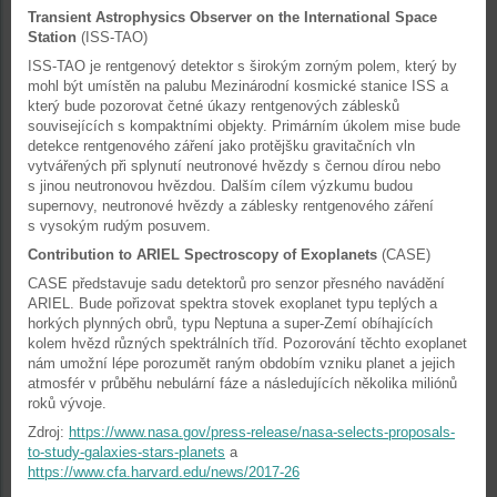
Transient Astrophysics Observer on the International Space
Station
(ISS-TAO)
ISS-TAO je rentgenový detektor s širokým zorným polem, který by
mohl být umístěn na palubu Mezinárodní kosmické stanice ISS a
který bude pozorovat četné úkazy rentgenových záblesků
souvisejících s kompaktními objekty. Primárním úkolem mise bude
detekce rentgenového záření jako protějšku gravitačních vln
vytvářených při splynutí neutronové hvězdy s černou dírou nebo
s jinou neutronovou hvězdou. Dalším cílem výzkumu budou
supernovy, neutronové hvězdy a záblesky rentgenového záření
s vysokým rudým posuvem.
Contribution to ARIEL Spectroscopy of Exoplanets
(CASE)
CASE představuje sadu detektorů pro senzor přesného navádění
ARIEL. Bude pořizovat spektra stovek exoplanet typu teplých a
horkých plynných obrů, typu Neptuna a super-Zemí obíhajících
kolem hvězd různých spektrálních tříd. Pozorování těchto exoplanet
nám umožní lépe porozumět raným obdobím vzniku planet a jejich
atmosfér v průběhu nebulární fáze a následujících několika miliónů
roků vývoje.
Zdroj:
https://www.nasa.gov/press-release/nasa-selects-proposals-
to-study-galaxies-stars-planets
a
https://www.cfa.harvard.edu/news/2017-26