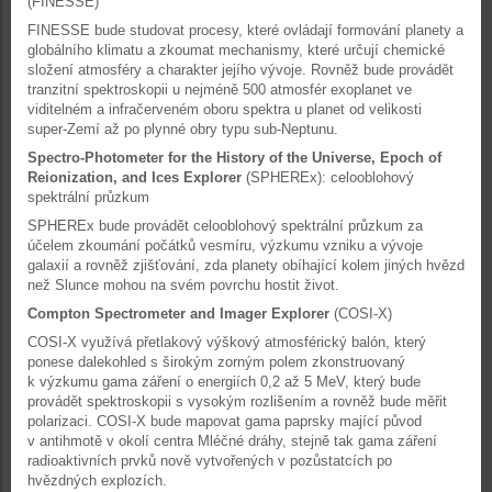
(FINESSE)
FINESSE bude studovat procesy, které ovládají formování planety a
globálního klimatu a zkoumat mechanismy, které určují chemické
složení atmosféry a charakter jejího vývoje. Rovněž bude provádět
tranzitní spektroskopii u nejméně 500 atmosfér exoplanet ve
viditelném a infračerveném oboru spektra u planet od velikosti
super-Zemí až po plynné obry typu sub-Neptunu.
Spectro-Photometer for the History of the Universe, Epoch of
Reionization, and Ices Explorer
(SPHEREx): celooblohový
spektrální průzkum
SPHEREx bude provádět celooblohový spektrální průzkum za
účelem zkoumání počátků vesmíru, výzkumu vzniku a vývoje
galaxií a rovněž zjišťování, zda planety obíhající kolem jiných hvězd
než Slunce mohou na svém povrchu hostit život.
Compton Spectrometer and Imager Explorer
(COSI-X)
COSI-X využívá přetlakový výškový atmosférický balón, který
ponese dalekohled s širokým zorným polem zkonstruovaný
k výzkumu gama záření o energiích 0,2 až 5 MeV, který bude
provádět spektroskopii s vysokým rozlišením a rovněž bude měřit
polarizaci. COSI-X bude mapovat gama paprsky mající původ
v antihmotě v okolí centra Mléčné dráhy, stejně tak gama záření
radioaktivních prvků nově vytvořených v pozůstatcích po
hvězdných explozích.