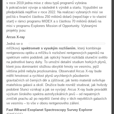
v roce 2019 jedna mise z obou typů programů vybrána
k pokračování vývoje a následně k výrobě a startu. Vypuštění se
předpokládá nejdříve v roce 2022. Na realizaci vybraných misí se
počítá s finanční částkou 250 miliónů dolarů (nepočítaje v to vlastní
start) v rámci programu MIDEX a s částkou 70 miliónů dolarů na
misi v programu Explorers Mission of Opportunity. Vybranými
projekty jsou:
Arcus X-ray
Jedná se o
mřížkový
spektrometr s vysokým rozlišením
, který kombinuje
rentgenovou optiku a mřížku k rozložení rentgenových paprsků na
spektrum velmi podobně, jak optický hranol rozkládá sluneční světlo
na jednotlivé barvy duhy. To umožní detailní studium horkých plynů,
které jsou dominantní složkou obvyklé hmoty ve vesmíru, jejíž
většina ještě nebyla prozkoumána. Observatoř Arcus X-ray bude
měřit hmotnost a rychlost plynů urychlených působením
gravitačních sil černých děr a zjišťovat, jak tento materiál ovlivňuje
mateřskou galaxii a okolí. Družice bude rovněž studovat, jak hvězdy
podobné Slunci vznikají a jak se vyvíjejí. Arcus X-ray bude provádět
výzkum širokého spektra astrofyzikálních jevů – od nepatrných
zrníček prachu až po největší černé díry v těch největších galaxiích
ve vesmíru – to vše v oboru rentgenového záření.
Fast INfrared Exoplanet Spectroscopy Survey Explorer