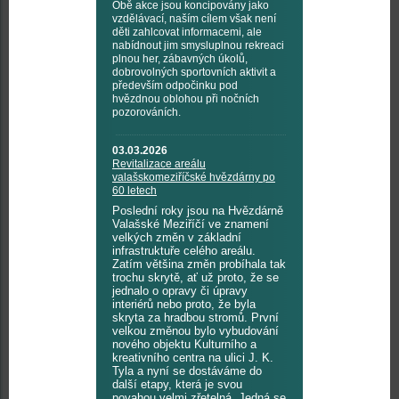
Obě akce jsou koncipovány jako
vzdělávací, naším cílem však není
děti zahlcovat informacemi, ale
nabídnout jim smysluplnou rekreaci
plnou her, zábavných úkolů,
dobrovolných sportovních aktivit a
především odpočinku pod
hvězdnou oblohou při nočních
pozorováních.
03.03.2026
Revitalizace areálu
valašskomeziříčské hvězdárny po
60 letech
Poslední roky jsou na Hvězdárně
Valašské Meziříčí ve znamení
velkých změn v základní
infrastruktuře celého areálu.
Zatím většina změn probíhala tak
trochu skrytě, ať už proto, že se
jednalo o opravy či úpravy
interiérů nebo proto, že byla
skryta za hradbou stromů. První
velkou změnou bylo vybudování
nového objektu Kulturního a
kreativního centra na ulici J. K.
Tyla a nyní se dostáváme do
další etapy, která je svou
povahou velmi zřetelná. Jedná se