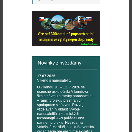
Novinky z hvězdárny
17.07.2026
Víkend s nanosatelity
O víkendu 10. – 12. 7 2026 se
úspěšně uskutečnila Víkendová
škola návrhu a stavby nanosatelitů
v rámci projektu přeshraniční
spolupráce s názvem Rozvoj
vzdělávání v oblasti vývoje
nanosatelitů a kosmických
technologií. Akci pořádali oba
partneři projektu, Hvězdárna
Valašské Meziříčí, p. o. a Slovenská
organizácia pre vesmírné aktivity a