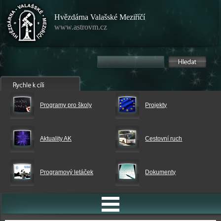
Hvězdárna Valašské Meziříčí
www.astrovm.cz
Programy pro školy
Projekty
Aktuality AK
Cestovní ruch
Programový letáček
Dokumenty