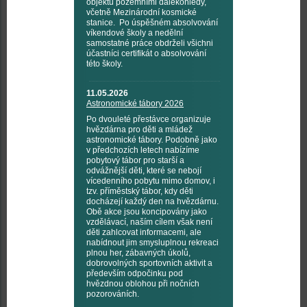
objektů pozemními dalekohledy,
včetně Mezinárodní kosmické
stanice. Po úspěšném absolvování
víkendové školy a nedělní
samostatné práce obdrželi všichni
účastníci certifikát o absolvování
této školy.
11.05.2026
Astronomické tábory 2026
Po dvouleté přestávce organizuje
hvězdárna pro děti a mládež
astronomické tábory. Podobně jako
v předchozích letech nabízíme
pobytový tábor pro starší a
odvážnější děti, které se nebojí
vícedenního pobytu mimo domov, i
tzv. příměstský tábor, kdy děti
docházejí každý den na hvězdárnu.
Obě akce jsou koncipovány jako
vzdělávací, naším cílem však není
děti zahlcovat informacemi, ale
nabídnout jim smysluplnou rekreaci
plnou her, zábavných úkolů,
dobrovolných sportovních aktivit a
především odpočinku pod
hvězdnou oblohou při nočních
pozorováních.