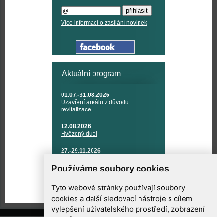
Více informací o zasílání novinek
Aktuální program
01.07.-31.08.2026
Uzavření areálu z důvodu
revitalizace
12.08.2026
Hvězdný duel
27.-29.11.2026
KOSMONAUTIKA, RAKETOVÁ
TECHNIKA A KOSMICKÉ
Používáme soubory cookies
TECHNOLOGIE
Tyto webové stránky používají soubory
cookies a další sledovací nástroje s cílem
vylepšení uživatelského prostředí, zobrazení