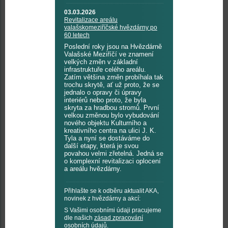
03.03.2026
Revitalizace areálu
valašskomeziříčské hvězdárny po
60 letech
Poslední roky jsou na Hvězdárně
Valašské Meziříčí ve znamení
velkých změn v základní
infrastruktuře celého areálu.
Zatím většina změn probíhala tak
trochu skrytě, ať už proto, že se
jednalo o opravy či úpravy
interiérů nebo proto, že byla
skryta za hradbou stromů. První
velkou změnou bylo vybudování
nového objektu Kulturního a
kreativního centra na ulici J. K.
Tyla a nyní se dostáváme do
další etapy, která je svou
povahou velmi zřetelná. Jedná se
o komplexní revitalizaci oplocení
a areálu hvězdárny.
Přihlašte se k odběru aktualit AKA,
novinek z hvězdárny a akcí:
S Vašimi osobními údaji pracujeme
dle našich
zásad zpracování
osobních údajů
.