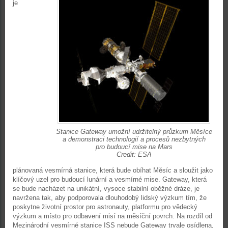
je
Stanice Gateway umožní udržitelný průzkum Měsíce
a demonstraci technologií a procesů nezbytných
pro budoucí mise na Mars
Credit: ESA
plánovaná vesmírná stanice, která bude obíhat Měsíc a sloužit jako
klíčový uzel pro budoucí lunární a vesmírné mise. Gateway, která
se bude nacházet na unikátní, vysoce stabilní oběžné dráze, je
navržena tak, aby podporovala dlouhodobý lidský výzkum tím, že
poskytne životní prostor pro astronauty, platformu pro vědecký
výzkum a místo pro odbavení misí na měsíční povrch. Na rozdíl od
Mezinárodní vesmírné stanice ISS nebude Gateway trvale osídlena,