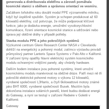
generovala a distribuovala elektřinu a zároveň pomáhala
kosmické stanici s oběhem a správnou orientací ve vesmíru.
Začátkem loňského roku dosáhl modul PPE významného milníku,
když byl úspěšně spuštěn. Systém je schopen produkovat až 60
kilowattů elektřiny, což potvrzuje, že může podporovat klíčové
funkce, jako je dodávka energie, umožnění vysokorychlostní
komunikace, řízení orientace kosmické stanice a udržování nebo
úprava její oběžné dráhy v případě potřeby.
Stavba modulu PPE a jeho pokročilých systémů
Výzkumné centrum Glenn Research Center NASA v Clevelandu
dohlíží na energetický a pohonný modul, zatímco výstavbu provádí
průmyslový partner Lanteris Space Systems v Palo Alto v Kalifornii.
V zařízení týmy opatřily hlavní elektrický systém kosmického
modulu ochrannými vnějšími panely, aby chránily hardware.
Dalším bodem instalace jsou pohonné systémy, které umožní
kosmickému modulu manévrovat na oběžné dráze. Patří mezi ně tři
pokročilé elektrické pohonné motory o výkonu 12 kilowattů,
vyrobené společností L3Harris, a čtyři 6kilowattové motory známé
jako BHT 6000, vyrobené společností Busek. Mezitím byla
dokončena instalace solárních panelů, které budou dodávat energii
do Gateway, a nyní se testují v zařízení Redwire v Goletě v
Kalifornii.
Gateway