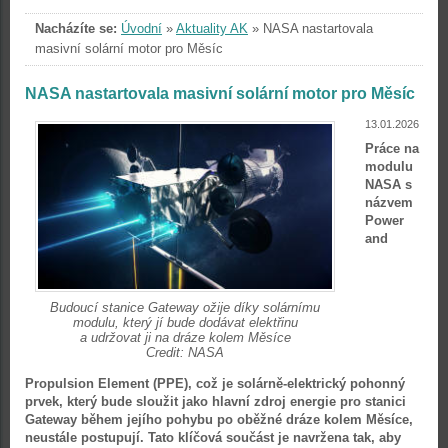
Nacházíte se:
Úvodní
»
Aktuality AK
»
NASA nastartovala
masivní solární motor pro Měsíc
NASA nastartovala masivní solární motor pro Měsíc
13.01.2026
Práce na
modulu
NASA s
názvem
Power
and
Budoucí stanice Gateway ožije díky solárnímu
modulu, který jí bude dodávat elektřinu
a udržovat ji na dráze kolem Měsíce
Credit: NASA
Propulsion Element (PPE), což je solárně-elektrický pohonný
prvek, který bude sloužit jako hlavní zdroj energie pro stanici
Gateway během jejího pohybu po oběžné dráze kolem Měsíce,
neustále postupují. Tato klíčová součást je navržena tak, aby