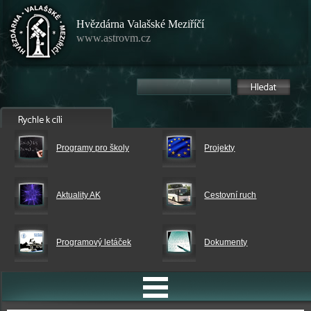
Hvězdárna Valašské Meziříčí
www.astrovm.cz
Programy pro školy
Projekty
Aktuality AK
Cestovní ruch
Programový letáček
Dokumenty