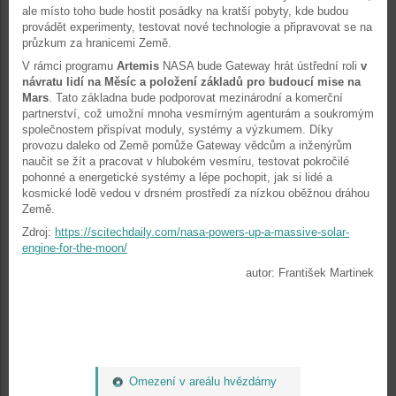
ale místo toho bude hostit posádky na kratší pobyty, kde budou
provádět experimenty, testovat nové technologie a připravovat se na
průzkum za hranicemi Země.
V rámci programu
Artemis
NASA bude Gateway hrát ústřední roli
v
návratu lidí na Měsíc a položení základů pro budoucí mise na
Mars
. Tato základna bude podporovat mezinárodní a komerční
partnerství, což umožní mnoha vesmírným agenturám a soukromým
společnostem přispívat moduly, systémy a výzkumem. Díky
provozu daleko od Země pomůže Gateway vědcům a inženýrům
naučit se žít a pracovat v hlubokém vesmíru, testovat pokročilé
pohonné a energetické systémy a lépe pochopit, jak si lidé a
kosmické lodě vedou v drsném prostředí za nízkou oběžnou dráhou
Země.
Zdroj:
https://scitechdaily.com/nasa-powers-up-a-massive-solar-
engine-for-the-moon/
autor: František Martinek
Omezení v areálu hvězdárny