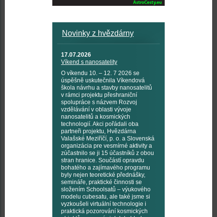
Novinky z hvězdárny
17.07.2026
Víkend s nanosatelity
O víkendu 10. – 12. 7 2026 se
úspěšně uskutečnila Víkendová
škola návrhu a stavby nanosatelitů
v rámci projektu přeshraniční
spolupráce s názvem Rozvoj
vzdělávání v oblasti vývoje
nanosatelitů a kosmických
technologií. Akci pořádali oba
partneři projektu, Hvězdárna
Valašské Meziříčí, p. o. a Slovenská
organizácia pre vesmírné aktivity a
zúčastnilo se ji 15 účastníků z obou
stran hranice. Součástí opravdu
bohatého a zajímavého programu
byly nejen teoretické přednášky,
semináře, praktické činnosti se
složením Schoolsatů – výukového
modelu cubesatu, ale také jsme si
vyzkoušeli virtuální technologie i
praktická pozorování kosmických