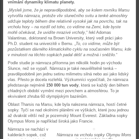
vnímání dynamiky klimatu planety.
„
Mysleli jsme, že je nepravděpodobné, aby se kolem rovníku Marsu
vytvořila námraza, protože vliv slunečního svitu a tenké atmosféry
udržuje teploty během dne relativně vysoké jak na povrchu, tak na
vrcholu hory – na rozdíl od toho, co vidíme na Zemi, kde byste
mohli očekávat, že uvidíte mrazivé vrcholy
,“ řekl Adomas
Valantinas, doktorand na Brown University, který vedl práci jako
Ph.D. student na univerzitě v Bernu. „
To, co vidíme, může být
pozůstatkem dávného klimatického cyklu na současném Marsu, kde
v minulosti na těchto sopkách padal déšť a možná i sněžilo
.“
Podle studie je námraza přítomna jen několik hodin po východu
Slunce, než se vypaří. Námraza je také neuvěřitelně tenká –
pravděpodobně jen jednu setinu milimetru silná nebo asi jako lidský
vlas. Přesto je docela rozlehlá. Výzkumníci vypočítali, že námraza
představuje nejméně
150 000 tun vody
, která se každý den během
chladných období vymění mezi povrchem a atmosférou. To je
ekvivalent zhruba 60 olympijským bazénům.
Oblast Tharsis na Marsu, kde byla nalezena námraza, hostí četné
sopky. Tyčí se nad okolními pláněmi ve výškách, které jsou jednou
až dvakrát větší než je pozemský Mount Everest. Základna sopky
Olympus Mons je například široká jako Francie.
Námraza se nachází v
kalderách sopek, což
Námraza na vrcholu sopky Olympu Mons