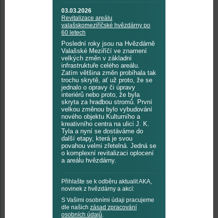
03.03.2026
Revitalizace areálu
valašskomeziříčské hvězdárny po
60 letech
Poslední roky jsou na Hvězdárně
Valašské Meziříčí ve znamení
velkých změn v základní
infrastruktuře celého areálu.
Zatím většina změn probíhala tak
trochu skrytě, ať už proto, že se
jednalo o opravy či úpravy
interiérů nebo proto, že byla
skryta za hradbou stromů. První
velkou změnou bylo vybudování
nového objektu Kulturního a
kreativního centra na ulici J. K.
Tyla a nyní se dostáváme do
další etapy, která je svou
povahou velmi zřetelná. Jedná se
o komplexní revitalizaci oplocení
a areálu hvězdárny.
Přihlašte se k odběru aktualit AKA,
novinek z hvězdárny a akcí:
S Vašimi osobními údaji pracujeme
dle našich
zásad zpracování
osobních údajů
.