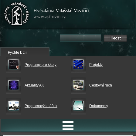
Hvězdárna Valašské Meziříčí
www.astrovm.cz
Programy pro školy
Projekty
Aktuality AK
Cestovní ruch
Programový letáček
Dokumenty