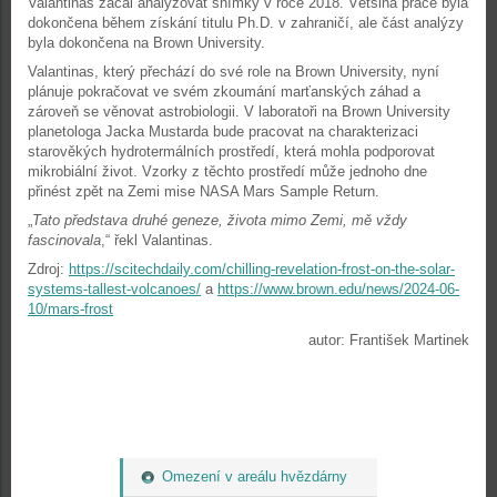
Valantinas začal analyzovat snímky v roce 2018. Většina práce byla
dokončena během získání titulu Ph.D. v zahraničí, ale část analýzy
byla dokončena na Brown University.
Valantinas, který přechází do své role na Brown University, nyní
plánuje pokračovat ve svém zkoumání marťanských záhad a
zároveň se věnovat astrobiologii. V laboratoři na Brown University
planetologa Jacka Mustarda bude pracovat na charakterizaci
starověkých hydrotermálních prostředí, která mohla podporovat
mikrobiální život. Vzorky z těchto prostředí může jednoho dne
přinést zpět na Zemi mise NASA Mars Sample Return.
„
Tato představa druhé geneze, života mimo Zemi, mě vždy
fascinovala
,“ řekl Valantinas.
Zdroj:
https://scitechdaily.com/chilling-revelation-frost-on-the-solar-
systems-tallest-volcanoes/
a
https://www.brown.edu/news/2024-06-
10/mars-frost
autor: František Martinek
Omezení v areálu hvězdárny