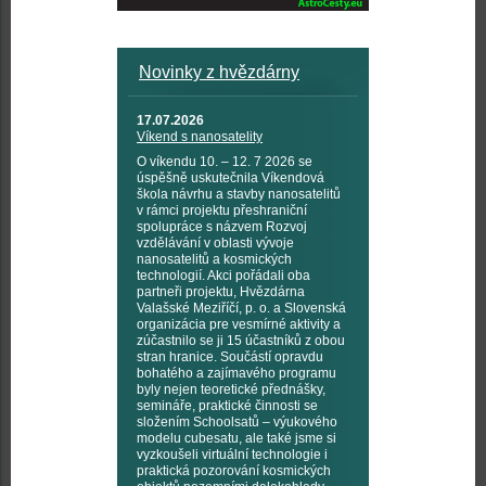
Novinky z hvězdárny
17.07.2026
Víkend s nanosatelity
O víkendu 10. – 12. 7 2026 se
úspěšně uskutečnila Víkendová
škola návrhu a stavby nanosatelitů
v rámci projektu přeshraniční
spolupráce s názvem Rozvoj
vzdělávání v oblasti vývoje
nanosatelitů a kosmických
technologií. Akci pořádali oba
partneři projektu, Hvězdárna
Valašské Meziříčí, p. o. a Slovenská
organizácia pre vesmírné aktivity a
zúčastnilo se ji 15 účastníků z obou
stran hranice. Součástí opravdu
bohatého a zajímavého programu
byly nejen teoretické přednášky,
semináře, praktické činnosti se
složením Schoolsatů – výukového
modelu cubesatu, ale také jsme si
vyzkoušeli virtuální technologie i
praktická pozorování kosmických