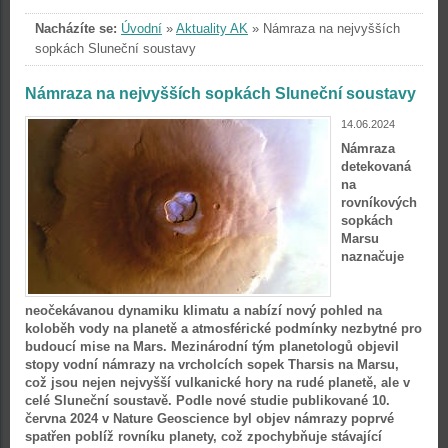
Nacházíte se:
Úvodní
»
Aktuality AK
»
Námraza na nejvyšších
sopkách Sluneční soustavy
Námraza na nejvyšších sopkách Sluneční soustavy
14.06.2024
Námraza
detekovaná
na
rovníkových
sopkách
Marsu
naznačuje
neočekávanou dynamiku klimatu a nabízí nový pohled na
koloběh vody na planetě a atmosférické podmínky nezbytné pro
budoucí mise na Mars. Mezinárodní tým planetologů objevil
stopy vodní námrazy na vrcholcích sopek Tharsis na Marsu,
což jsou nejen nejvyšší vulkanické hory na rudé planetě, ale v
celé Sluneční soustavě. Podle nové studie publikované 10.
června 2024 v Nature Geoscience byl objev námrazy poprvé
spatřen poblíž rovníku planety, což zpochybňuje stávající