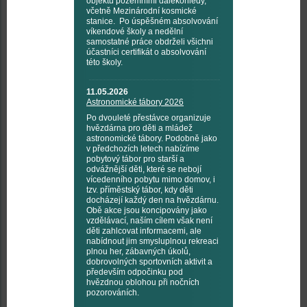
objektů pozemními dalekohledy,
včetně Mezinárodní kosmické
stanice. Po úspěšném absolvování
víkendové školy a nedělní
samostatné práce obdrželi všichni
účastníci certifikát o absolvování
této školy.
11.05.2026
Astronomické tábory 2026
Po dvouleté přestávce organizuje
hvězdárna pro děti a mládež
astronomické tábory. Podobně jako
v předchozích letech nabízíme
pobytový tábor pro starší a
odvážnější děti, které se nebojí
vícedenního pobytu mimo domov, i
tzv. příměstský tábor, kdy děti
docházejí každý den na hvězdárnu.
Obě akce jsou koncipovány jako
vzdělávací, naším cílem však není
děti zahlcovat informacemi, ale
nabídnout jim smysluplnou rekreaci
plnou her, zábavných úkolů,
dobrovolných sportovních aktivit a
především odpočinku pod
hvězdnou oblohou při nočních
pozorováních.