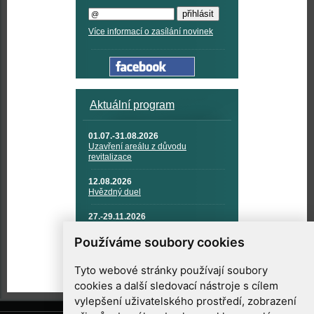
Více informací o zasílání novinek
Aktuální program
01.07.-31.08.2026
Uzavření areálu z důvodu
revitalizace
12.08.2026
Hvězdný duel
27.-29.11.2026
KOSMONAUTIKA, RAKETOVÁ
TECHNIKA A KOSMICKÉ
Používáme soubory cookies
TECHNOLOGIE
Tyto webové stránky používají soubory
cookies a další sledovací nástroje s cílem
vylepšení uživatelského prostředí, zobrazení