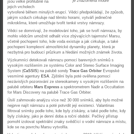
je znázorněna modře
jsou velké prohlubně na
jejich vrcholech
vytvořené během minulých erupcí. Vědci předpokládají, že způsob,
jakým vzduch cirkuluje nad těmito horami, vytváří jedinečné
mikroklima, které umožňuje tvořit tenké vrstvy námrazy.
Vědci se domnívají, že modelování toho, jak se tvoří námraza, by
mohlo vědcům umožnit odhalit více zbývajících tajemství Marsu,
včetně pochopení toho, kde voda existuje a jak cirkuluje, a také
pochopení komplexní atmosférické dynamiky planety, která je
nezbytná pro budoucí průzkum a hledání možných známek života.
Výzkumníci detekovali námrazu pomocí barevných snímků s
vysokým rozlišením ze systému Color and Stereo Surface Imaging
System (
CaSSIS
) na palubě sondy
Trace Gas Orbiter
Evropské
vesmírné agentury
ESA
. Zjištění byla poté ověřena pomocí
nezávislých pozorování ze stereokamery s vysokým rozlišením na
palubě orbiteru
Mars Express
a spektrometrem Nadir a Occultation
for Mars Discovery na palubě Trace Gas Orbiter.
Úsilí zahrnovalo analýzu více než 30 000 snímků, aby bylo možné
nejprve najít námrazu a poté potvrdit její existenci. Valantinas
filtroval snímky podle toho, kde byly získány, a také podle toho, kdy
byly získány, jako je denní doba a roční období. Pečlivý přístup
pomohl izolovat spektrální znaky svědčící o vodní námraze a místu,
kde se na povrchu Marsu vytvořila.