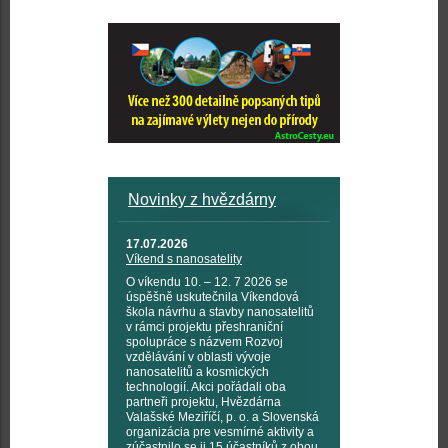
Novinky z hvězdárny
17.07.2026
Víkend s nanosatelity
O víkendu 10. – 12. 7 2026 se
úspěšně uskutečnila Víkendová
škola návrhu a stavby nanosatelitů
v rámci projektu přeshraniční
spolupráce s názvem Rozvoj
vzdělávání v oblasti vývoje
nanosatelitů a kosmických
technologií. Akci pořádali oba
partneři projektu, Hvězdárna
Valašské Meziříčí, p. o. a Slovenská
organizácia pre vesmírné aktivity a
zúčastnilo se ji 15 účastníků z obou