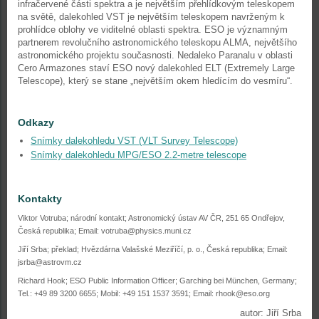
infračervené části spektra a je největším přehlídkovým teleskopem
na světě, dalekohled VST je největším teleskopem navrženým k
prohlídce oblohy ve viditelné oblasti spektra. ESO je významným
partnerem revolučního astronomického teleskopu ALMA, největšího
astronomického projektu současnosti. Nedaleko Paranalu v oblasti
Cero Armazones staví ESO nový dalekohled ELT (Extremely Large
Telescope), který se stane „největším okem hledícím do vesmíru“.
Odkazy
Snímky dalekohledu VST (VLT Survey Telescope)
Snímky dalekohledu MPG/ESO 2.2-metre telescope
Kontakty
Viktor Votruba; národní kontakt; Astronomický ústav AV ČR, 251 65 Ondřejov,
Česká republika; Email: votruba@physics.muni.cz
Jiří Srba; překlad; Hvězdárna Valašské Meziříčí, p. o., Česká republika; Email:
jsrba@astrovm.cz
Richard Hook; ESO Public Information Officer; Garching bei München, Germany;
Tel.: +49 89 3200 6655; Mobil: +49 151 1537 3591; Email: rhook@eso.org
autor: Jiří Srba