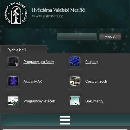
Hvězdárna Valašské Meziříčí
www.astrovm.cz
Programy pro školy
Projekty
Aktuality AK
Cestovní ruch
Programový letáček
Dokumenty