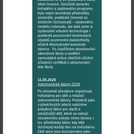
stran hranice. Součástí opravdu
bohatého a zajímavého programu
byly nejen teoretické přednášky,
semináře, praktické činnosti se
složením Schoolsatů – výukového
modelu cubesatu, ale také jsme si
vyzkoušeli virtuální technologie i
praktická pozorování kosmických
objektů pozemními dalekohledy,
včetně Mezinárodní kosmické
stanice. Po úspěšném absolvování
víkendové školy a nedělní
samostatné práce obdrželi všichni
účastníci certifikát o absolvování
této školy.
11.05.2026
Astronomické tábory 2026
Po dvouleté přestávce organizuje
hvězdárna pro děti a mládež
astronomické tábory. Podobně jako
v předchozích letech nabízíme
pobytový tábor pro starší a
odvážnější děti, které se nebojí
vícedenního pobytu mimo domov, i
tzv. příměstský tábor, kdy děti
docházejí každý den na hvězdárnu.
Obě akce jsou koncipovány jako