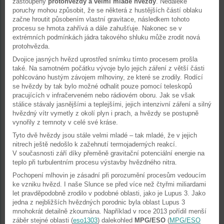
zastoupeny
protohvězdy a velmi mladé hvězdy
. Nedaleké
poruchy mohou způsobit, že se některá z hustějších částí oblaku
začne hroutit působením vlastní gravitace, následkem tohoto
procesu se hmota zahřívá a dále zahušťuje. Nakonec se v
extrémních podmínkách jádra takového shluku může zrodit nová
protohvězda.
Dvojice jasných hvězd uprostřed snímku tímto procesem prošla
také. Na samotném počátku vývoje bylo jejich záření z větší části
pohlcováno hustým závojem mlhoviny, ze které se zrodily. Rodící
se hvězdy by tak bylo možné odhalit pouze pomocí teleskopů
pracujících v infračerveném nebo rádiovém oboru. Jak se však
stálice stávaly jasnějšími a teplejšími, jejich intenzivní záření a silný
hvězdný vítr vymetly z okolí plyn i prach, a hvězdy se postupně
vynořily z temnoty v celé své kráse.
Tyto dvě hvězdy jsou stále velmi mladé – tak mladé, že v jejich
nitrech ještě nedošlo k zažehnutí termojaderných reakcí.
V současnosti září díky přeměně gravitační potenciální energie na
teplo při turbulentním procesu výstavby hvězdného nitra.
Pochopení mlhovin je zásadní při porozumění procesům vedoucím
ke vzniku hvězd. I naše Slunce se před více než čtyřmi miliardami
let pravděpodobně zrodilo v podobné oblasti, jako je Lupus 3. Jako
jedna z nejbližších hvězdných porodnic byla oblast Lupus 3
mnohokrát detailně zkoumána. Například v roce 2013 pořídil menší
záběr stejné oblasti (
eso1303
) dalekohled
MPG/ESO
(
MPG/ESO