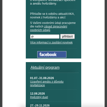
a areálu hvězdárny.
Přihlašte se k odběru aktualit AKA,
novinek z hvězdárny a akcí:
S Vašimi osobními údaji pracujeme
dle našich
zásad zpracování
osobních údajů
.
Více informací o zasílání novinek
Aktuální program
01.07.-31.08.2026
Uzavření areálu z důvodu
revitalizace
12.08.2026
Hvězdný duel
27.-29.11.2026