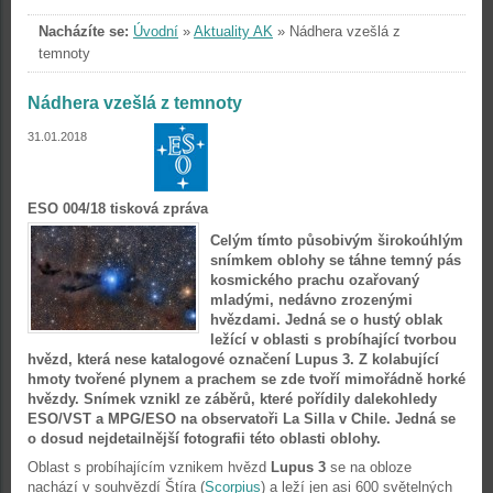
Nacházíte se:
Úvodní
»
Aktuality AK
»
Nádhera vzešlá z
temnoty
Nádhera vzešlá z temnoty
31.01.2018
ESO 004/18 tisková zpráva
Celým tímto působivým širokoúhlým
snímkem oblohy se táhne temný pás
kosmického prachu ozařovaný
mladými, nedávno zrozenými
hvězdami. Jedná se o hustý oblak
ležící v oblasti s probíhající tvorbou
hvězd, která nese katalogové označení Lupus 3. Z kolabující
hmoty tvořené plynem a prachem se zde tvoří mimořádně horké
hvězdy. Snímek vznikl ze záběrů, které pořídily dalekohledy
ESO/VST a MPG/ESO na observatoři La Silla v Chile. Jedná se
o dosud nejdetailnější fotografii této oblasti oblohy.
Oblast s probíhajícím vznikem hvězd
Lupus 3
se na obloze
nachází v souhvězdí Štíra (
Scorpius
) a leží jen asi 600 světelných