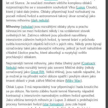
let od Slunce. Je součástí mnohem většího komplexu oblaků
rozprostírajícího se v sousedním souhvězdí Vlka (
Lupus
Clouds),
které jí také dalo jméno. Oblaky připomínají kouř rozfoukaný na
pozadí milionů hvězd a astronomové takový útvar označují jako
temnou mlhovinu (
dark nebula
).
Mlhoviny
(
nebulae
) jsou rozsáhlými oblaky plynu a prachu
táhnoucími se mezi hvězdami někdy i na vzdálenost stovek
světelných let. Zatímco některé jsou působivě nasvětleny
intenzivním zářením horkých hvězd, ty temné brání v průchodu
světla kosmických objektů ležících v jejich nitru. Někdy proto bývají
označovány také jako absorpční mlhoviny, jelikož je tvoří nahuštěné
chladné částice prachu, které absorbují a rozptylují světlo
procházející oblakem.
Nejznámější temné mlhoviny, jako třeba Uhelný pytel (
Coalsack
Nebula
) nebo rozsáhlý temný pás severní Mléčné dráhy (někdy
označovaný jako
Great Rift
, Velká trhlina), jsou natolik nápadné, že
je možné je na přírodní noční obloze spatřit i pouhým okem jako
tmavé oblasti v jinak zářivé Mléčné dráze (
Milky Way
).
Oblak Lupus 3 má nepravidelný tvar připomínající hada kroutícího
se po obloze. Na tomto záběru husté temné filamenty nápadně
kontrastují s intenzivním namodralým světlem hvězd uprostřed.
Jako většina temných mlhovin je i Lupus 3 oblastí s probíhajícími
procesy formování hvězd (
star formation
), jsou zde hojně