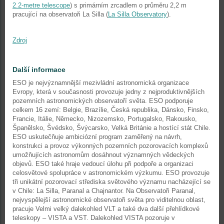
2.2-metre telescope
) s primárním zrcadlem o průměru 2,2 m
pracující na observatoři La Silla (
La Silla Observatory
).
Zdroj
Další informace
ESO je nejvýznamnější mezivládní astronomická organizace
Evropy, která v současnosti provozuje jedny z nejproduktivnějších
pozemních astronomických observatoří světa. ESO podporuje
celkem 16 zemí: Belgie, Brazílie, Česká republika, Dánsko, Finsko,
Francie, Itálie, Německo, Nizozemsko, Portugalsko, Rakousko,
Španělsko, Švédsko, Švýcarsko, Velká Británie a hostící stát Chile.
ESO uskutečňuje ambiciózní program zaměřený na návrh,
konstrukci a provoz výkonných pozemních pozorovacích komplexů
umožňujících astronomům dosáhnout významných vědeckých
objevů. ESO také hraje vedoucí úlohu při podpoře a organizaci
celosvětové spolupráce v astronomickém výzkumu. ESO provozuje
tři unikátní pozorovací střediska světového významu nacházející se
v Chile: La Silla, Paranal a Chajnantor. Na Observatoři Paranal,
nejvyspělejší astronomické observatoři světa pro viditelnou oblast,
pracuje Velmi velký dalekohled VLT a také dva další přehlídkové
teleskopy – VISTA a VST. Dalekohled VISTA pozoruje v