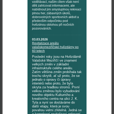
vzdělávací, naším cílem však není
děti zahlcovat informacemi, ale
nabídnout jim smysluplnou rekreaci
plnou her, zábavných úkolů,
dobrovolných sportovních aktivit a
především odpočinku pod
hvězdnou oblohou při nočních
pozorováních.
03.03.2026
Revitalizace areálu
valašskomeziříčské hvězdárny po
60 letech
Poslední roky jsou na Hvězdárně
Valašské Meziříčí ve znamení
velkých změn v základní
infrastruktuře celého areálu.
Zatím většina změn probíhala tak
trochu skrytě, ať už proto, že se
jednalo o opravy či úpravy
interiérů nebo proto, že byla
skryta za hradbou stromů. První
velkou změnou bylo vybudování
nového objektu Kulturního a
kreativního centra na ulici J. K.
Tyla a nyní se dostáváme do
další etapy, která je svou
povahou velmi zřetelná. Jedná se
o komplexní revitalizaci oplocení